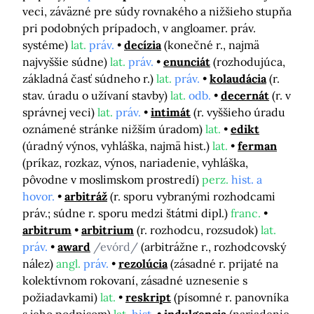
veci, záväzné pre súdy rovnakého a nižšieho stupňa
pri podobných prípadoch, v angloamer. práv.
systéme)
lat.
práv.
decízia
(konečné r., najmä
najvyššie súdne)
lat.
práv.
enunciát
(rozhodujúca,
základná časť súdneho r.)
lat.
práv.
kolaudácia
(r.
stav. úradu o užívaní stavby)
lat.
odb.
decernát
(r. v
správnej veci)
lat.
práv.
intimát
(r. vyššieho úradu
oznámené stránke nižším úradom)
lat.
edikt
(úradný výnos, vyhláška, najmä hist.)
lat.
ferman
(príkaz, rozkaz, výnos, nariadenie, vyhláška,
pôvodne v moslimskom prostredí)
perz.
hist. a
hovor.
arbitráž
(r. sporu vybranými rozhodcami
práv.; súdne r. sporu medzi štátmi dipl.)
franc.
arbitrum
arbitrium
(r. rozhodcu, rozsudok)
lat.
práv.
award
/evórd/
(arbitrážne r., rozhodcovský
nález)
angl.
práv.
rezolúcia
(zásadné r. prijaté na
kolektívnom rokovaní, zásadné uznesenie s
požiadavkami)
lat.
reskript
(písomné r. panovníka