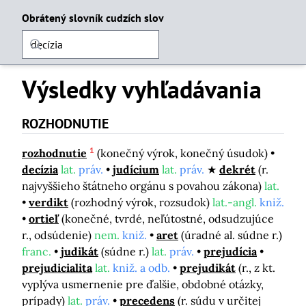
Obrátený slovník cudzích slov
Výsledky vyhľadávania
ROZHODNUTIE
1
rozhodnutie
(konečný výrok, konečný úsudok)
decízia
lat.
práv.
judícium
lat.
práv.
dekrét
(r.
najvyššieho štátneho orgánu s povahou zákona)
lat.
verdikt
(rozhodný výrok, rozsudok)
lat.-angl.
kniž.
ortieľ
(konečné, tvrdé, neľútostné, odsudzujúce
r., odsúdenie)
nem.
kniž.
aret
(úradné al. súdne r.)
franc.
judikát
(súdne r.)
lat.
práv.
prejudícia
prejudicialita
lat.
kniž. a odb.
prejudikát
(r., z kt.
vyplýva usmernenie pre ďalšie, obdobné otázky,
prípady)
lat.
práv.
precedens
(r. súdu v určitej