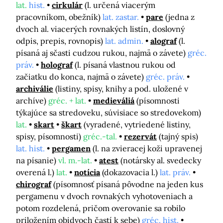
lat.
hist.
cirkulár
(l. určená viacerým
pracovníkom, obežník)
lat. zastar.
pare
(jedna z
dvoch al. viacerých rovnakých listín, doslovný
odpis, prepis, rovnopis)
lat. admin.
alograf
(l.
písaná aj sčasti cudzou rukou, najmä o závete)
gréc.
práv.
holograf
(l. písaná vlastnou rukou od
začiatku do konca, najmä o závete)
gréc. práv.
archiválie
(listiny, spisy, knihy a pod. uložené v
archíve)
gréc. + lat.
medieváliá
(písomnosti
týkajúce sa stredoveku, súvisiace so stredovekom)
lat.
skart
škart
(vyradené, vytriedené listiny,
spisy, písomnosti)
gréc.-tal.
rezervát
(tajný spis)
lat. hist.
pergamen
(l. na zvieracej koži upravenej
na písanie)
vl. m.-lat.
atest
(notársky al. svedecky
overená l.)
lat.
notícia
(dokazovacia l.)
lat. práv.
chirograf
(písomnosť písaná pôvodne na jeden kus
pergamenu v dvoch rovnakých vyhotoveniach a
potom rozdelená, pričom overovanie sa robilo
priložením obidvoch častí k sebe)
gréc. hist.