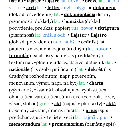
listina
lajster
lajstro
lat. hovor.
breve
lat.
najmä
v plur.
arch
lat.
letter
angl. polygr.
dokument
(doklad, osvedčenie)
lat.
dokumentácia
(listiny,
písomnosti, doklady)
lat.
bumážka
(doklad,
potvrdenie, preukaz, papier)
rus. hovor.
skriptúra
(písomnosť)
lat.
kniž. a odb.
flajster
flajstro
(doklad, potvrdenie)
nem. subšt.
ceduľa
(list
papiera s oznamom, najmä úradným)
lat. hovor.
formulár
(list al. listy papiera s predtlačeným
textom na vyplnenie údajov, tlačivo, dotazník)
lat.
nacionále
(l. s osobnými údajmi)
lat.
dekrét
(l. s
úradným rozhodnutím, napr. poverením,
menovaním, výmer, napr. na byt)
lat.
charta
(významná, zásadná l. obsahujúca, vyhlasujúca,
obhajujúca, zaručujúca súhrn určitých polit. práv,
zásad, slobôd)
gréc.
akt
(najmä v plur. akty)
aktá
(písomný záznam, úradný spis)
lat.
prius
(spis
predchádzajúci v tej istej veci)
lat.
najmä v plur.
memorandum
lat.
promemórium
(pamätný spis)