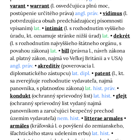
varant
warrant
(l. osvedčujúca plnú moc,
postúpenie určitého práva)
angl. práv.
vidimus
(l.
potvrdzujúca obsah predchádzajúcej písomnosti
vpísaním)
lat.
intimát
(l. s rozhodnutím vyššieho
úradu, kt. oznamuje stránke nižší úrad)
lat.
dekrét
(l. s rozhodnutím najvyššieho štátneho orgánu, s
povahou zákona)
lat.
bill
(právna l., návrh zákona
al. platný zákon, najmä vo Veľkej Británii a v USA)
angl. práv.
akreditív
(poverovacia l.
diplomatického zástupcu)
lat. dipl.
patent
(l., kt.
sa zverejňuje rozhodnutie vydavateľa, najmä
panovníka, s platnosťou zákona)
lat.
hist. práv.
kondukt
(ochranný sprievodný list)
lat. hist.
glejt
(ochranný sprievodný list vydaný najmä
panovníkom a zaručujúci bezpečný prechod
územím vydavateľa)
nem. hist.
litterae armales
armáles
(kráľovská l. o povýšení do zemianskeho,
šľachtického stavu udelením erbu)
lat. hist.