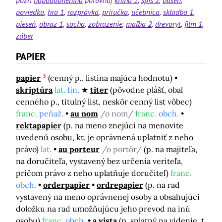
pozri
napodobnenina
porovnaj
kniha 1
spis 2
báseň
poviedka
hra 1
rozprávka
príručka
učebnica
skladba 1
pieseň
obraz 1
socha
zobrazenie
maľba 2
drevoryt
film 1
záber
PAPIER
3
papier
(cenný p., listina majúca hodnotu)
skriptúra
lat.
fin.
titer
(pôvodne plášť, obal
cenného p., titulný list, neskôr cenný list vôbec)
franc.
peňaž.
au nom
/o nom/
franc.
obch.
rektapapier
(p. na meno znejúci na menovite
uvedenú osobu, kt. je oprávnená uplatniť z neho
právo)
lat.
au porteur
/o portör/
(p. na majiteľa,
na doručiteľa, vystavený bez určenia veriteľa,
pričom právo z neho uplatňuje doručiteľ)
franc.
obch.
orderpapier
ordrepapier
(p. na rad
vystavený na meno oprávnenej osoby a obsahujúci
doložku na rad umožňujúcu jeho prevod na inú
osobu)
franc.
obch.
a vista
(p. splatný na videnie, t.