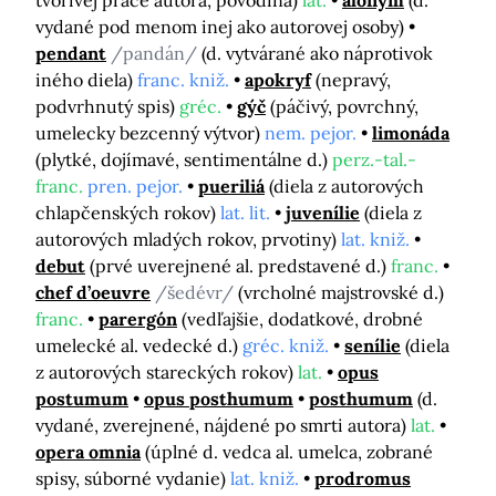
tvorivej práce autora, pôvodina)
lat.
alonym
(d.
vydané pod menom inej ako autorovej osoby)
pendant
/pandán/
(d. vytvárané ako náprotivok
iného diela)
franc. kniž.
apokryf
(nepravý,
podvrhnutý spis)
gréc.
gýč
(páčivý, povrchný,
umelecky bezcenný výtvor)
nem. pejor.
limonáda
(plytké, dojímavé, sentimentálne d.)
perz.-tal.-
franc.
pren. pejor.
pueriliá
(diela z autorových
chlapčenských rokov)
lat. lit.
juvenílie
(diela z
autorových mladých rokov, prvotiny)
lat. kniž.
debut
(prvé uverejnené al. predstavené d.)
franc.
chef d’oeuvre
/šedévr/
(vrcholné majstrovské d.)
franc.
parergón
(vedľajšie, dodatkové, drobné
umelecké al. vedecké d.)
gréc. kniž.
senílie
(diela
z autorových stareckých rokov)
lat.
opus
postumum
opus posthumum
posthumum
(d.
vydané, zverejnené, nájdené po smrti autora)
lat.
opera omnia
(úplné d. vedca al. umelca, zobrané
spisy, súborné vydanie)
lat. kniž.
prodromus