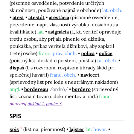
(písomné osvedčenie, potvrdenie určitých
skutočností, používané najmä v obchode)
lat. obch.
atest
atestát
atestácia
(písomné osvedčenie,
potvrdenie, napr. vlastností výrobku, dosiahnutia
kvalifikácie)
lat.
asignácia
(l., kt. veriteľ oprávňuje
tretiu osobu, aby prijala plnenie od dlžníka,
poukážka, príkaz veriteľa dlžníkovi, aby zaplatil
tretej osobe)
franc.
práv. obch.
polica
police
(poistný list, doklad o poistení, poistka)
tal. obch.
dispaš
(l. s rozvrhom, rozpisom úhrady škôd pri
spoločnej havárii)
franc. obch.
navicert
(sprievodný list pre lode s neutrálnym nákladom)
angl.
bordereau
/ordró/
bordero
(sprievodný
list; zoznam tovaru, dokumentov a pod.)
franc.
porovnaj
doklad 1
papier 3
SPIS
1
spis
(listina, písomnosť)
lajster
lat.
hovor.