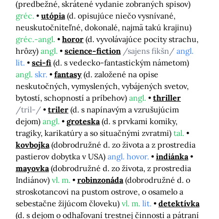
(predbežné, skrátené vydanie zobraných spisov)
gréc.
utópia
(d. opisujúce niečo vysnívané,
neuskutočniteľné, dokonalé, najmä takú krajinu)
gréc.-angl.
horor
(d. vyvolávajúce pocity strachu,
hrôzy)
angl.
science-fiction
/sajens fikšn/
angl.
lit.
sci-fi
(d. s vedecko-fantastickým námetom)
angl.
skr.
fantasy
(d. založené na opise
neskutočných, vymyslených, vybájených svetov,
bytostí, schopností a príbehov)
angl.
thriller
/tril-/
triler
(d. s napínavým a vzrušujúcim
dejom)
angl.
groteska
(d. s prvkami komiky,
tragiky, karikatúry a so situačnými zvratmi)
tal.
kovbojka
(dobrodružné d. zo života a z prostredia
pastierov dobytka v USA)
angl. hovor.
indiánka
mayovka
(dobrodružné d. zo života, z prostredia
Indiánov)
vl. m.
robinzonáda
(dobrodružné d. o
stroskotancovi na pustom ostrove, o osamelo a
sebestačne žijúcom človeku)
vl. m.
lit.
detektívka
(d. s dejom o odhaľovaní trestnej činnosti a pátraní