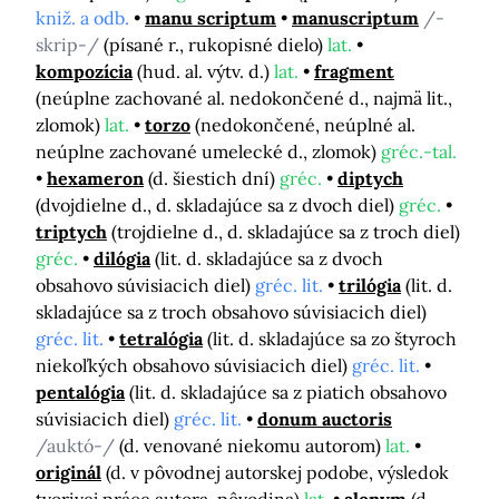
kniž. a odb.
manu scriptum
manuscriptum
/-
skrip-/
(písané r., rukopisné dielo)
lat.
kompozícia
(hud. al. výtv. d.)
lat.
fragment
(neúplne zachované al. nedokončené d., najmä lit.,
zlomok)
lat.
torzo
(nedokončené, neúplné al.
neúplne zachované umelecké d., zlomok)
gréc.-tal.
hexameron
(d. šiestich dní)
gréc.
diptych
(dvojdielne d., d. skladajúce sa z dvoch diel)
gréc.
triptych
(trojdielne d., d. skladajúce sa z troch diel)
gréc.
dilógia
(lit. d. skladajúce sa z dvoch
obsahovo súvisiacich diel)
gréc. lit.
trilógia
(lit. d.
skladajúce sa z troch obsahovo súvisiacich diel)
gréc. lit.
tetralógia
(lit. d. skladajúce sa zo štyroch
niekoľkých obsahovo súvisiacich diel)
gréc. lit.
pentalógia
(lit. d. skladajúce sa z piatich obsahovo
súvisiacich diel)
gréc. lit.
donum auctoris
/auktó-/
(d. venované niekomu autorom)
lat.
originál
(d. v pôvodnej autorskej podobe, výsledok