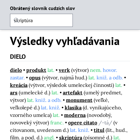
Obrátený slovník cudzích slov
Výsledky vyhľadávania
DIELO
dielo
produkt
lat.
verk
(výtvor)
nem.
hovor.
zastar.
opus
(výtvor, najmä hud.)
lat.
kniž. a odb.
kreácia
(výtvor, výsledok umeleckej činnosti)
lat.
ars
(umelecké d.)
lat.
artefakt
(umelý predmet,
výtvor)
lat.
kniž. a odb.
monument
(veľké,
veľkolepé d.)
lat. kniž.
klasika
(d. vynikajúceho,
vzorného umelca)
lat.
moderna
(novodobý,
novoveký výtvor)
franc.
opere citato
/-tá/
(v
citovanom, uvedenom d.)
lat. kniž.
titul
(lit., hud.,
film. a pod. d.)
angl.
skriptúra
(písomné d.)
lat.