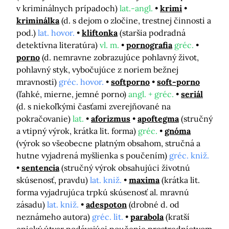
v kriminálnych prípadoch)
lat.-angl.
krimi
kriminálka
(d. s dejom o zločine, trestnej činnosti a
pod.)
lat. hovor.
kliftonka
(staršia podradná
detektívna literatúra)
vl. m.
pornografia
gréc.
porno
(d. nemravne zobrazujúce pohlavný život,
pohlavný styk, vybočujúce z noriem bežnej
mravnosti)
gréc. hovor.
softporno
soft-porno
(ľahké, mierne, jemné porno)
angl. + gréc.
seriál
(d. s niekoľkými časťami zverejňované na
pokračovanie)
lat.
aforizmus
apoftegma
(stručný
a vtipný výrok, krátka lit. forma)
gréc.
gnóma
(výrok so všeobecne platným obsahom, stručná a
hutne vyjadrená myšlienka s poučením)
gréc. kniž.
sentencia
(stručný výrok obsahujúci životnú
skúsenosť, pravdu)
lat. kniž.
maxima
(krátka lit.
forma vyjadrujúca trpkú skúsenosť al. mravnú
zásadu)
lat. kniž.
adespoton
(drobné d. od
neznámeho autora)
gréc. lit.
parabola
(kratší