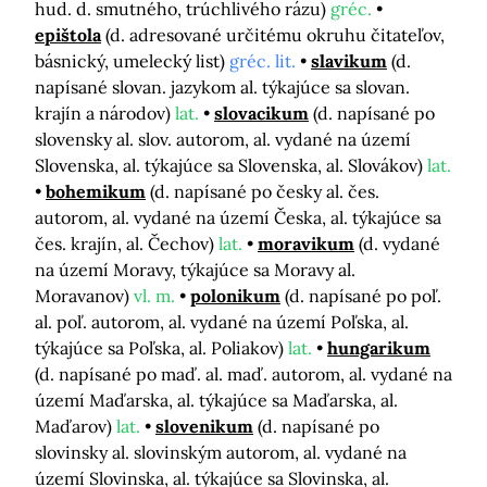
hud. d. smutného, trúchlivého rázu)
gréc.
epištola
(d. adresované určitému okruhu čitateľov,
básnický, umelecký list)
gréc. lit.
slavikum
(d.
napísané slovan. jazykom al. týkajúce sa slovan.
krajín a národov)
lat.
slovacikum
(d. napísané po
slovensky al. slov. autorom, al. vydané na území
Slovenska, al. týkajúce sa Slovenska, al. Slovákov)
lat.
bohemikum
(d. napísané po česky al. čes.
autorom, al. vydané na území Česka, al. týkajúce sa
čes. krajín, al. Čechov)
lat.
moravikum
(d. vydané
na území Moravy, týkajúce sa Moravy al.
Moravanov)
vl. m.
polonikum
(d. napísané po poľ.
al. poľ. autorom, al. vydané na území Poľska, al.
týkajúce sa Poľska, al. Poliakov)
lat.
hungarikum
(d. napísané po maď. al. maď. autorom, al. vydané na
území Maďarska, al. týkajúce sa Maďarska, al.
Maďarov)
lat.
slovenikum
(d. napísané po
slovinsky al. slovinským autorom, al. vydané na
území Slovinska, al. týkajúce sa Slovinska, al.