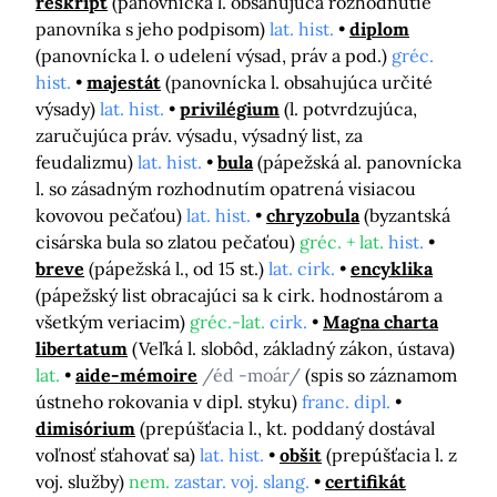
reskript
(panovnícka l. obsahujúca rozhodnutie
panovníka s jeho podpisom)
lat. hist.
diplom
(panovnícka l. o udelení výsad, práv a pod.)
gréc.
hist.
majestát
(panovnícka l. obsahujúca určité
výsady)
lat. hist.
privilégium
(l. potvrdzujúca,
zaručujúca práv. výsadu, výsadný list, za
feudalizmu)
lat. hist.
bula
(pápežská al. panovnícka
l. so zásadným rozhodnutím opatrená visiacou
kovovou pečaťou)
lat. hist.
chryzobula
(byzantská
cisárska bula so zlatou pečaťou)
gréc. + lat.
hist.
breve
(pápežská l., od 15 st.)
lat. cirk.
encyklika
(pápežský list obracajúci sa k cirk. hodnostárom a
všetkým veriacim)
gréc.-lat.
cirk.
Magna charta
libertatum
(Veľká l. slobôd, základný zákon, ústava)
lat.
aide-mémoire
/éd -moár/
(spis so záznamom
ústneho rokovania v dipl. styku)
franc. dipl.
dimisórium
(prepúšťacia l., kt. poddaný dostával
voľnosť sťahovať sa)
lat. hist.
obšit
(prepúšťacia l. z
voj. služby)
nem.
zastar. voj. slang.
certifikát