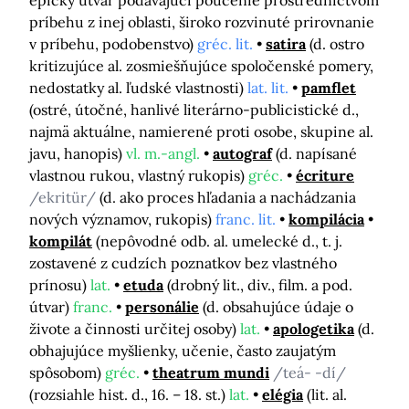
epický útvar podávajúci poučenie prostredníctvom
príbehu z inej oblasti, široko rozvinuté prirovnanie
v príbehu, podobenstvo)
gréc. lit.
satira
(d. ostro
kritizujúce al. zosmiešňujúce spoločenské pomery,
nedostatky al. ľudské vlastnosti)
lat. lit.
pamflet
(ostré, útočné, hanlivé literárno-publicistické d.,
najmä aktuálne, namierené proti osobe, skupine al.
javu, hanopis)
vl. m.-angl.
autograf
(d. napísané
vlastnou rukou, vlastný rukopis)
gréc.
écriture
/ekritür/
(d. ako proces hľadania a nachádzania
nových významov, rukopis)
franc. lit.
kompilácia
kompilát
(nepôvodné odb. al. umelecké d., t. j.
zostavené z cudzích poznatkov bez vlastného
prínosu)
lat.
etuda
(drobný lit., div., film. a pod.
útvar)
franc.
personálie
(d. obsahujúce údaje o
živote a činnosti určitej osoby)
lat.
apologetika
(d.
obhajujúce myšlienky, učenie, často zaujatým
spôsobom)
gréc.
theatrum mundi
/teá- -dí/
(rozsiahle hist. d., 16. – 18. st.)
lat.
elégia
(lit. al.