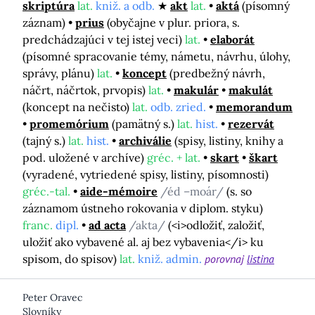
skriptúra
lat.
kniž. a odb.
akt
lat.
aktá
(písomný
záznam)
prius
(obyčajne v plur. priora, s.
predchádzajúci v tej istej veci)
lat.
elaborát
(písomné spracovanie témy, námetu, návrhu, úlohy,
správy, plánu)
lat.
koncept
(predbežný návrh,
náčrt, náčrtok, prvopis)
lat.
makulár
makulát
(koncept na nečisto)
lat.
odb. zried.
memorandum
promemórium
(pamätný s.)
lat.
hist.
rezervát
(tajný s.)
lat.
hist.
archiválie
(spisy, listiny, knihy a
pod. uložené v archíve)
gréc. + lat.
skart
škart
(vyradené, vytriedené spisy, listiny, písomnosti)
gréc.-tal.
aide-mémoire
/éd –moár/
(s. so
záznamom ústneho rokovania v diplom. styku)
franc.
dipl.
ad acta
/akta/
(<i>odložiť, založiť,
uložiť ako vybavené al. aj bez vybavenia</i> ku
spisom, do spisov)
lat.
kniž. admin.
porovnaj
listina
Peter Oravec
Slovníky