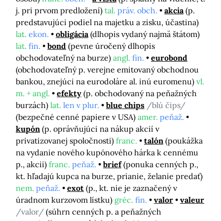
j. pri prvom predložení)
tal.
práv. obch.
akcia
(p.
predstavujúci podiel na majetku a zisku, účastina)
lat.
ekon.
obligácia
(dlhopis vydaný najmä štátom)
lat.
fin.
bond
(pevne úročený dlhopis
obchodovateľný na burze)
angl.
fin.
eurobond
(obchodovateľný p. verejne emitovaný obchodnou
bankou, znejúci na eurodoláre al. inú euromenu)
vl.
m. + angl.
efekty
(p. obchodovaný na peňažných
burzách)
lat.
len v plur.
blue chips
/blú čips/
(bezpečné cenné papiere v USA)
amer.
peňaž.
kupón
(p. oprávňujúci na nákup akcií v
privatizovanej spoločnosti)
franc.
talón
(poukážka
na vydanie nového kupónového hárka k cennému
p., akcii)
franc.
peňaž.
brief
(ponuka cenných p.,
kt. hľadajú kupca na burze, prianie, želanie predať)
nem.
peňaž.
exot
(p., kt. nie je zaznačený v
úradnom kurzovom lístku)
gréc.
fin.
valor
valeur
/valor/
(súhrn cenných p. a peňažných