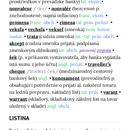
prostriedkov v prevádzke banky)
lat.
ekon.
nonvaleur
/-lér/
nonvalér
(bezcenné p.
znehodnotené, najmä infláciou)
franc.
ekon.
promesa
franc.
obch.
rimesa
tal.
práv. peňaž.
veksľa
vechsľa
vekseľ
(zmenka)
nem.
hovor.
zastar.
trata
(cudzia zmenka)
lat.-tal.
práv. obch.
akcept
(cudzia zmenka prijatá, podpísaná
zmenkovým dlžníkom)
lat.
obch.
porovnaj
zmenka
šek
(p. s príkazom vystavovateľa, aby banka vyplatila
istú sumu z jeho účtu)
angl.
peňaž.
traveller’s
cheque
/travlerz ček/
(medzinárodný cestovný
bankový šek)
angl.
konosament
(prevoditeľný p.
obsahujúci potvrdenie o prijatí al. naložení tovaru
na lodnú prepravu, nákladný list)
tal.
práv.
varant
warrant
(skladový, skladiskový záložný list na tovar
uložený v sklade)
angl.
obch.
LISTINA