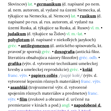
Slovincov)
lat.
germanikum
(d. napísané po nem.
al. nem. autorom, al. vydané na území Nemecka, al.
týkajúce sa Nemecka, al. Nemcov)
lat.
rusikum
(d.
napísané po rus. al. rus. autorom, al. vydané na
území Ruska, al. týkajúce sa Ruska, al. Rusov)
vl. m.
judaikum
(d. týkajúce sa Židov)
vl. m.-lat.
polyglotum
(d. napísané v niekoľkých jazykoch)
gréc.
antilegomenon
(d. antického spisovateľa, kt.
pravosť je sporná)
gréc.
doxografia
(antická filoz.
literatúra obsahujúca názory filozofov)
gréc. odb.
grafika
(výtv. d. vytvorené technikami umeleckej
kresby a umeleckej reprodukcie)
gréc.
koláž
franc. výtv.
papiers collés
/papjé kolé/
(výtv. d.
vytvorené lepením rôznych materiálov)
franc. výtv.
asambláž
(trojrozmerné výtv. d. vytvorené
spojením rôznych materiálov a predmetov)
franc.
výtv.
film
(zvukové a obrazové d. určené na
premietanie v kinách a pod.)
angl.
napodobené d.