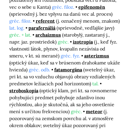
poznateľný len rozumom, podstata veci u Platóna,
vec o sebe u Kanta)
gréc. filoz.
epifenomén
(sprievodný j. bez vplyvu na danú vec al. proces)
gréc. filoz.
referent
(j. označený menom, znakom)
lat. log.
parafernáliá
(sprievodné, vedľajšie javy)
gréc. + lat.
archaizmus
(starobylý, zastaraný j.,
napr. jaz. prostriedok)
gréc.
izotropia
(j., keď fyz.
vlastnosti látok, plynov, kvapalín nezávisia od
smeru, v kt. sú merané)
gréc. fyz.
asterizmus
(optický úkaz, keď sa v brúsenom drahokame ukáže
hviezda)
gréc. odb.
fatamorgána
(svetelný úkaz,
pri kt. sa vo vzduchu objavujú obrazy vzdialených
predmetov ležiacich pod horizontom)
tal.
stroboskopia
(optický klam, pri kt. sa rovnomerne
pohybujúci predmet pohybuje zdanlivo inou
rýchlosťou, ako je skutočná, ak sa jeho osvetlenie
mení s určitou frekvenciou)
gréc.
meteor
(j.
pozorovaný na zemskom povrchu al. v atmosfére
okrem oblakov; svetelný úkaz pozorovaný pri