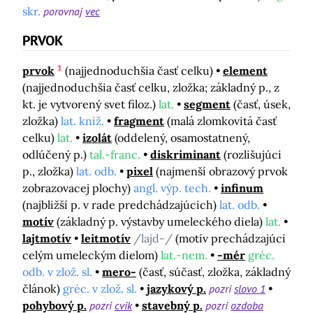
skr.
porovnaj
vec
PRVOK
1
prvok
(najjednoduchšia časť celku)
element
(najjednoduchšia časť celku, zložka; základný p., z
kt. je vytvorený svet filoz.)
lat.
segment
(časť, úsek,
zložka)
lat. kniž.
fragment
(malá zlomkovitá časť
celku)
lat.
izolát
(oddelený, osamostatnený,
odlúčený p.)
tal.-franc.
diskriminant
(rozlišujúci
p., zložka)
lat. odb.
pixel
(najmenší obrazový prvok
zobrazovacej plochy)
angl. výp. tech.
infinum
(najbližší p. v rade predchádzajúcich)
lat. odb.
motív
(základný p. výstavby umeleckého diela)
lat.
lajtmotív
leitmotív
/lajd-/
(motív prechádzajúci
celým umeleckým dielom)
lat.-nem.
-mér
gréc.
odb. v zlož. sl.
mero-
(časť, súčasť, zložka, základný
článok)
gréc. v zlož. sl.
jazykový p.
pozri
slovo 1
pohybový p.
pozri
cvik
stavebný p.
pozri
ozdoba