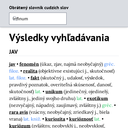
Obrátený slovník cudzích slov
Výsledky vyhľadávania
JAV
jav
fenomén
(úkaz, zjav, najmä neobyčajný)
gréc.
filoz.
realita
(objektívne existujúci j., skutočnosť)
lat. filoz.
fakt
(skutočný j., udalosť, výsledok,
pravdivý poznatok, overiteľná skúsenosť, danosť,
skutočnosť)
lat.
unikum
(jedinečný, ojedinelý,
zvláštny j., jediný svojho druhu)
lat.
exotikum
(nezvyčajný, nápadný, zaujímavý, zvláštny j.)
gréc.
rara avis
(vzácny, neobyčajný, zriedkavý j., biela
vrana)
lat. kniž.
kuriozita
kurióznosť
lat.
kuriózum
(zvláštny, neobvyklý j., neobvyklosť,