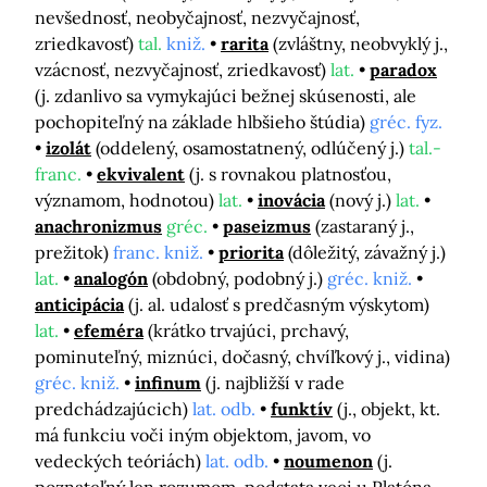
nevšednosť, neobyčajnosť, nezvyčajnosť,
zriedkavosť)
tal.
kniž.
rarita
(zvláštny, neobvyklý j.,
vzácnosť, nezvyčajnosť, zriedkavosť)
lat.
paradox
(j. zdanlivo sa vymykajúci bežnej skúsenosti, ale
pochopiteľný na základe hlbšieho štúdia)
gréc. fyz.
izolát
(oddelený, osamostatnený, odlúčený j.)
tal.-
franc.
ekvivalent
(j. s rovnakou platnosťou,
významom, hodnotou)
lat.
inovácia
(nový j.)
lat.
anachronizmus
gréc.
paseizmus
(zastaraný j.,
prežitok)
franc. kniž.
priorita
(dôležitý, závažný j.)
lat.
analogón
(obdobný, podobný j.)
gréc. kniž.
anticipácia
(j. al. udalosť s predčasným výskytom)
lat.
efeméra
(krátko trvajúci, prchavý,
pominuteľný, miznúci, dočasný, chvíľkový j., vidina)
gréc. kniž.
infinum
(j. najbližší v rade
predchádzajúcich)
lat. odb.
funktív
(j., objekt, kt.
má funkciu voči iným objektom, javom, vo
vedeckých teóriách)
lat. odb.
noumenon
(j.