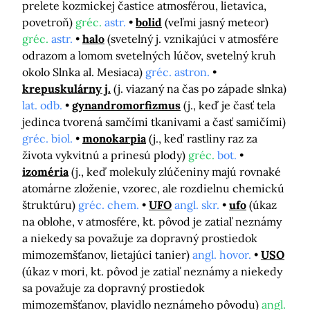
prelete kozmickej častice atmosférou, lietavica,
povetroň)
gréc.
astr.
bolid
(veľmi jasný meteor)
gréc.
astr.
halo
(svetelný j. vznikajúci v atmosfére
odrazom a lomom svetelných lúčov, svetelný kruh
okolo Slnka al. Mesiaca)
gréc. astron.
krepuskulárny j.
(j. viazaný na čas po západe slnka)
lat. odb.
gynandromorfizmus
(j., keď je časť tela
jedinca tvorená samčími tkanivami a časť samičími)
gréc. biol.
monokarpia
(j., keď rastliny raz za
života vykvitnú a prinesú plody)
gréc.
bot.
izoméria
(j., keď molekuly zlúčeniny majú rovnaké
atomárne zloženie, vzorec, ale rozdielnu chemickú
štruktúru)
gréc. chem.
UFO
angl. skr.
ufo
(úkaz
na oblohe, v atmosfére, kt. pôvod je zatiaľ neznámy
a niekedy sa považuje za dopravný prostiedok
mimozemšťanov, lietajúci tanier)
angl. hovor.
USO
(úkaz v mori, kt. pôvod je zatiaľ neznámy a niekedy
sa považuje za dopravný prostiedok
mimozemšťanov, plavidlo neznámeho pôvodu)
angl.