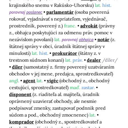
krajinského snemu v Rakúsko-Uhorsku)
lat.
hist.
porovnaj
poslanec
parlamentár
(osoba poverená
rokovať, vyjadnávať s nepriateľom, vyjednávač,
prostredník, poverený z.)
franc.
advokát
(právny
z., obhajca poskytujúci za odmenu práv. pomoc v
nezávislom povolaní)
lat.
porovnaj
obhajca
notár
(z.
štátnej správy v obci, úradník štátnej správy v
minulosti)
lat.
hist.
prokurátor
(štátny z. v
trestnom súdnom konaní)
lat.
práv.
dealer
/díler/
díler
(samostatný z. firmy poverený uzatváraním
obchodov v jej mene, predajca, sprostredkovateľ)
angl.
agent
lat.
vigéc
(obchodný z., obchodný
cestujúci, sprostredkovateľ)
maď.
zastar.
disponent
(z. riaditeľa al. majiteľa, úradník
oprávnený uzavierať obchody, ale nesmie
podpisovať zmenky, zastupovať podnnik pred
súdom a pod., obchodný zmocnenec)
lat.
komprador
(obchodný z., spostredkovateľ a