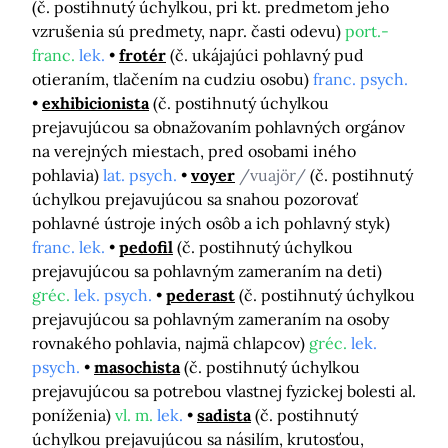
(č. postihnutý úchylkou, pri kt. predmetom jeho
vzrušenia sú predmety, napr. časti odevu)
port.-
franc.
lek.
frotér
(č. ukájajúci pohlavný pud
otieraním, tlačením na cudziu osobu)
franc. psych.
exhibicionista
(č. postihnutý úchylkou
prejavujúcou sa obnažovaním pohlavných orgánov
na verejných miestach, pred osobami iného
pohlavia)
lat. psych.
voyer
/vuajör/
(č. postihnutý
úchylkou prejavujúcou sa snahou pozorovať
pohlavné ústroje iných osôb a ich pohlavný styk)
franc. lek.
pedofil
(č. postihnutý úchylkou
prejavujúcou sa pohlavným zameraním na deti)
gréc.
lek. psych.
pederast
(č. postihnutý úchylkou
prejavujúcou sa pohlavným zameraním na osoby
rovnakého pohlavia, najmä chlapcov)
gréc.
lek.
psych.
masochista
(č. postihnutý úchylkou
prejavujúcou sa potrebou vlastnej fyzickej bolesti al.
poníženia)
vl. m.
lek.
sadista
(č. postihnutý
úchylkou prejavujúcou sa násilím, krutosťou,