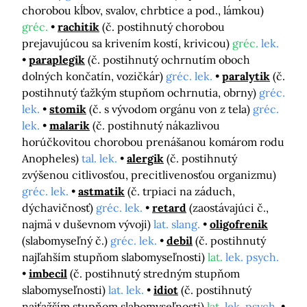
chorobou kĺbov, svalov, chrbtice a pod., lámkou)
gréc.
rachitik
(č. postihnutý chorobou
prejavujúcou sa krivením kostí, krivicou)
gréc.
lek.
paraplegik
(č. postihnutý ochrnutím oboch
dolných končatín, vozičkár)
gréc. lek.
paralytik
(č.
postihnutý ťažkým stupňom ochrnutia, obrny)
gréc.
lek.
stomik
(č. s vývodom orgánu von z tela)
gréc.
lek.
malarik
(č. postihnutý nákazlivou
horúčkovitou chorobou prenášanou komárom rodu
Anopheles)
tal. lek.
alergik
(č. postihnutý
zvýšenou citlivosťou, precitlivenosťou organizmu)
gréc. lek.
astmatik
(č. trpiaci na záduch,
dýchavičnosť)
gréc. lek.
retard
(zaostávajúci č.,
najmä v duševnom vývoji)
lat. slang.
oligofrenik
(slabomyseľný č.)
gréc. lek.
debil
(č. postihnutý
najľahším stupňom slabomyseľnosti)
lat.
lek. psych.
imbecil
(č. postihnutý stredným stupňom
slabomyseľnosti)
lat. lek.
idiot
(č. postihnutý
najťažším stupňom slabomyseľnosti)
lat.
lek. psych.