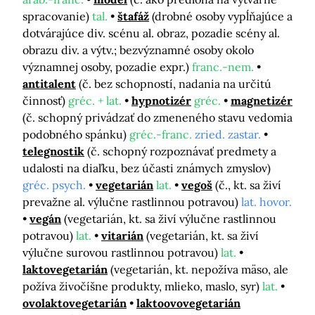
spracovanie)
tal.
štafáž
(drobné osoby vypĺňajúce a
dotvárajúce div. scénu al. obraz, pozadie scény al.
obrazu div. a výtv.; bezvýznamné osoby okolo
významnej osoby, pozadie expr.)
franc.-nem.
antitalent
(č. bez schopností, nadania na určitú
činnosť)
gréc. + lat.
hypnotizér
gréc.
magnetizér
(č. schopný privádzať do zmeneného stavu vedomia
podobného spánku)
gréc.-franc.
zried. zastar.
telegnostik
(č. schopný rozpoznávať predmety a
udalosti na diaľku, bez účasti známych zmyslov)
gréc. psych.
vegetarián
lat.
vegoš
(č., kt. sa živí
prevažne al. výlučne rastlinnou potravou)
lat. hovor.
vegán
(vegetarián, kt. sa živí výlučne rastlinnou
potravou)
lat.
vitarián
(vegetarián, kt. sa živí
výlučne surovou rastlinnou potravou)
lat.
laktovegetarián
(vegetarián, kt. nepožíva mäso, ale
požíva živočíšne produkty, mlieko, maslo, syr)
lat.
ovolaktovegetarián
laktoovovegetarián