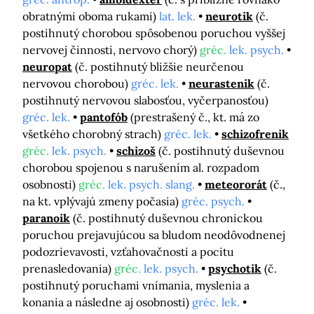
obratnými oboma rukami)
lat. lek.
neurotik
(č.
postihnutý chorobou spôsobenou poruchou vyššej
nervovej činnosti, nervovo chorý)
gréc.
lek. psych.
neuropat
(č. postihnutý bližšie neurčenou
nervovou chorobou)
gréc. lek.
neurastenik
(č.
postihnutý nervovou slabosťou, vyčerpanosťou)
gréc. lek.
pantofób
(prestrašený č., kt. má zo
všetkého chorobný strach)
gréc. lek.
schizofrenik
gréc.
lek. psych.
schizoš
(č. postihnutý duševnou
chorobou spojenou s narušením al. rozpadom
osobnosti)
gréc.
lek. psych. slang.
meteororát
(č.,
na kt. vplývajú zmeny počasia)
gréc. psych.
paranoik
(č. postihnutý duševnou chronickou
poruchou prejavujúcou sa bludom neodôvodnenej
podozrievavosti, vzťahovačnosti a pocitu
prenasledovania)
gréc.
lek. psych.
psychotik
(č.
postihnutý poruchami vnímania, myslenia a
konania a následne aj osobnosti)
gréc. lek.