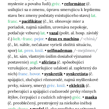
myslenie a povahu ľudí)
gréc.
reformátor
(č.
usilujúci sa o zmenu, úpravu smerujúcu k lepšiemu
stavu bez zmeny podstaty existujúceho stavu)
lat.
franc.
pacifikátor
(č., kt. obnovuje mier a
poriadok, najmä násilím, urovnáva nepokoje,
potlačuje vzburu)
lat.
vazal
(polit. al. hosp. závislý
č.)
kelt.-franc.
pejor.
deus ex machina
/-chíná/
(č., kt. náhle, nečakane vyrieši zložitú situáciu,
spor)
lat.
pren. kniž.
selfmademan
/-mejdmen/
(č., kt. sám, vlastným úsilím dosiahol významné
postavenie)
angl.
aférista
(č. spôsobujúci
vzrušujúce, pohoršujúce udalosti al. zapletený do
nich)
franc. hovor.
synkretik
synkretista
(č.
spájajúci, zlučujúci rôznorodé, najmä myšlienkové
prvky, názory, smery)
gréc. kniž.
eklektik
(č.
preberajúci a spájajúci cudzorodé prvky rôznych
štýlov, čerpajúci z cudzích zdrojov)
gréc.
maska
(č. preoblečený, prestrojený za niekoho iného)
arab.-franc.
model
(č. ako predloha na výtvarné