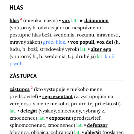
HLAS
4
hlas
(mienka, názor)
vox
lat.
daimonion
(vnútorný h. odvracajúci od nesprávneho,
postupne hlas boží, svedomia, rozumu, mravnosti,
mravný zákon)
gréc. filoz.
vox populi, vox dei
(h.
ľudu, h. boží, stredoveký výrok)
lat.
alter ego
(vnútorný h., h. svedomia, t. j. druhé ja)
lat.
kniž.
psych.
ZÁSTUPCA
2
zástupca
(kto vystupuje v niekoho mene,
predstaviteľ)
reprezentant
(z. vystupujúci na
verejnosti v mene niekoho, pri určitej príležitosti)
lat.
delegát
(vyslaný, zmocnený, vybraný z.,
zmocnenec)
lat.
exponent
(predstaviteľ,
splnomocnenec, zmocnenec)
lat.
defenzor
(obranca, obhajca, ochranca)
lat.
ablegát
(poslanec