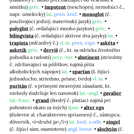
smútku)
gréc.
impotent
(neschopný, nemohúci č.,
napr. umelecky)
lat.
pren. kniž.
monoglot
(č.
používajúci jediný, materinský jazyk)
gréc.
polyglot
(č. ovládajúci mnoho jazykov)
gréc.
bilingvista
(č. ovládajúci aktívne dva jazyky)
lat.
trapista
(mlčanlivý č.)
vl. m.
pren. expr.
askéta
asketik
gréc.
derviš
(č., kt. sa odrieka životného
pohodlia a radostí)
perz.-tur.
abstinent
(striedmy
č. zdržiavajúci sa pôžitkov, najmä pitia
alkoholických nápojov)
lat.
sparťan
(š. žijúci
jednoducho, striedmo, prísne, tvrdo)
vl. m.
puritán
(č. s prísnymi mravnými zásadami, kt.
niekedy dodržuje len navonok)
lat.-angl.
gavalier
tal.-franc.
grand
(štedrý č. platiaci najmä pri
pohostení okato za iných)
špan.
alter ego
(duševne al. charakterovo spriaznený č., zástupca,
dôverník, <i>druhé ja</i>)
lat.
kniž. a odb.
singel
(č. žijúci sám, osamotene)
angl. hovor.
alochtón
(č.