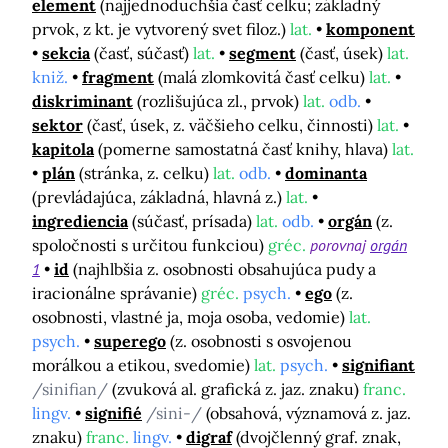
element
(najjednoduchšia časť celku; základný
prvok, z kt. je vytvorený svet filoz.)
lat.
komponent
sekcia
(časť, súčasť)
lat.
segment
(časť, úsek)
lat.
kniž.
fragment
(malá zlomkovitá časť celku)
lat.
diskriminant
(rozlišujúca zl., prvok)
lat.
odb.
sektor
(časť, úsek, z. väčšieho celku, činnosti)
lat.
kapitola
(pomerne samostatná časť knihy, hlava)
lat.
plán
(stránka, z. celku)
lat.
odb.
dominanta
(prevládajúca, základná, hlavná z.)
lat.
ingrediencia
(súčasť, prísada)
lat.
odb.
orgán
(z.
spoločnosti s určitou funkciou)
gréc.
porovnaj
orgán
1
id
(najhlbšia z. osobnosti obsahujúca pudy a
iracionálne správanie)
gréc.
psych.
ego
(z.
osobnosti, vlastné ja, moja osoba, vedomie)
lat.
psych.
superego
(z. osobnosti s osvojenou
morálkou a etikou, svedomie)
lat.
psych.
signifiant
/sinifian/
(zvuková al. grafická z. jaz. znaku)
franc.
lingv.
signifié
/sini-/
(obsahová, významová z. jaz.
znaku)
franc.
lingv.
digraf
(dvojčlenný graf. znak,