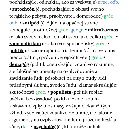
pochádzajúci odinakiaľ, ako sa vyskytuje)
gréc. odb.
autochtón
(č. pochádzajúci z oblasti svojho
terajšieho pobytu, praobyvateľ, domorodec)
gréc.
odb.
antipód
(č. žijúci na opačnej strane
zemegule, protinožec)
gréc.
geogr.
mikrokozmos
(č. ako svet v malom, oproti svetu ako celku)
gréc.
zoon politikon
(č. ako tvor spoločenský)
gréc.
politik
(č. zaoberajúci sa riadením štátu a vzťahov
medzi štátmi, správou verejných vecí)
gréc.
demagóg
(politik zneužívajúci zdanlivo rozumné,
ale falošné argumenty na ovplyvňovanie a
zavádzanie ľudí, pôsobiaci na city a pudy ľudí
prázdnymi sľubmi, zvodca ľudu, klamár skresľujúci
skutočnosť)
gréc.
populista
(politik robiaci
páčivú, bezzásadovú politiku zameranú na
získavanie vplyvu na masy v záujme okamžitých
výhod, využívajúci zdanlivo rozumné, ale falošné
argumenty na ovplyvňovanie ľudí, prázdne heslá a
sľuby)
lat.
psychológ
(č., kt. dokáže odhaliť