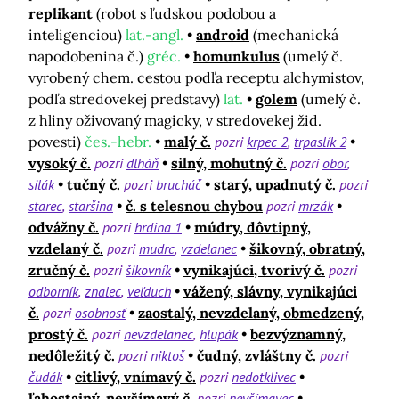
replikant
(robot s ľudskou podobou a
inteligenciou)
lat.-angl.
android
(mechanická
napodobenina č.)
gréc.
homunkulus
(umelý č.
vyrobený chem. cestou podľa receptu alchymistov,
podľa stredovekej predstavy)
lat.
golem
(umelý č.
z hliny oživovaný magicky, v stredovekej žid.
povesti)
čes.-hebr.
malý č.
pozri
krpec 2
trpaslík 2
vysoký č.
pozri
dlháň
silný, mohutný č.
pozri
obor
silák
tučný č.
pozri
brucháč
starý, upadnutý č.
pozri
starec
staršina
č. s telesnou chybou
pozri
mrzák
odvážny č.
pozri
hrdina 1
múdry, dôvtipný,
vzdelaný č.
pozri
mudrc
vzdelanec
šikovný, obratný,
zručný č.
pozri
šikovník
vynikajúci, tvorivý č.
pozri
odborník
znalec
veľduch
vážený, slávny, vynikajúci
č.
pozri
osobnosť
zaostalý, nevzdelaný, obmedzený,
prostý č.
pozri
nevzdelanec
hlupák
bezvýznamný,
nedôležitý č.
pozri
niktoš
čudný, zvláštny č.
pozri
čudák
citlivý, vnímavý č.
pozri
nedotklivec
ľahostajný, nevšímavý č.
pozri
nevšímavec