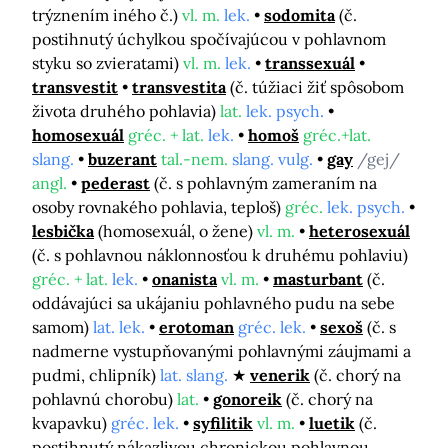
trýznením iného č.)
vl. m.
lek.
sodomita
(č.
postihnutý úchylkou spočívajúcou v pohlavnom
styku so zvieratami)
vl. m.
lek.
transsexuál
transvestit
transvestita
(č. túžiaci žiť spôsobom
života druhého pohlavia)
lat.
lek. psych.
homosexuál
gréc. + lat.
lek.
homoš
gréc.+lat.
slang.
buzerant
tal.-nem.
slang. vulg.
gay
/gej/
angl.
pederast
(č. s pohlavným zameraním na
osoby rovnakého pohlavia, teploš)
gréc.
lek. psych.
lesbička
(homosexuál, o žene)
vl. m.
heterosexuál
(č. s pohlavnou náklonnosťou k druhému pohlaviu)
gréc. + lat.
lek.
onanista
vl. m.
masturbant
(č.
oddávajúci sa ukájaniu pohlavného pudu na sebe
samom)
lat. lek.
erotoman
gréc. lek.
sexoš
(č. s
nadmerne vystupňovanými pohlavnými záujmami a
pudmi, chlipník)
lat. slang.
venerik
(č. chorý na
pohlavnú chorobu)
lat.
gonoreik
(č. chorý na
kvapavku)
gréc. lek.
syfilitik
vl. m.
luetik
(č.
postihnutý nákazlivou chronickou pohlavnou