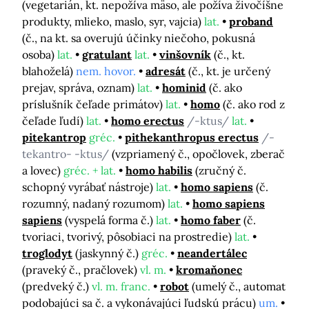
(vegetarián, kt. nepožíva mäso, ale požíva živočíšne
produkty, mlieko, maslo, syr, vajcia)
lat.
proband
(č., na kt. sa overujú účinky niečoho, pokusná
osoba)
lat.
gratulant
lat.
vinšovník
(č., kt.
blahoželá)
nem. hovor.
adresát
(č., kt. je určený
prejav, správa, oznam)
lat.
hominid
(č. ako
príslušník čeľade primátov)
lat.
homo
(č. ako rod z
čeľade ľudí)
lat.
homo erectus
/-ktus/
lat.
pitekantrop
gréc.
pithekanthropus erectus
/-
tekantro- -ktus/
(vzpriamený č., opočlovek, zberač
a lovec)
gréc. + lat.
homo habilis
(zručný č.
schopný vyrábať nástroje)
lat.
homo sapiens
(č.
rozumný, nadaný rozumom)
lat.
homo sapiens
sapiens
(vyspelá forma č.)
lat.
homo faber
(č.
tvoriaci, tvorivý, pôsobiaci na prostredie)
lat.
troglodyt
(jaskynný č.)
gréc.
neandertálec
(praveký č., pračlovek)
vl. m.
kromaňonec
(predveký č.)
vl. m. franc.
robot
(umelý č., automat
podobajúci sa č. a vykonávajúci ľudskú prácu)
um.