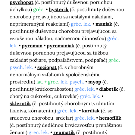
psychopat
(č. postihnutý duševnou poruchou,
úchylkou)
gréc.
hysterik
(č. postihnutý duševnou
chorobou prejavujúcou sa nestálymi náladami,
neprimeranými reakciami)
gréc. lek.
maniak
(č.
postihnutý duševnou chorobou prejavujúcou sa
vzrušenou náladou, nadmernou činnosťou)
gréc.
lek.
pyroman
pyromaniak
(č. postihnutý
duševnou poruchou prejavujúcou sa túžbou
zakladať požiare, podpaľačstvom, podpaľač)
gréc.
psych. lek.
sociopat
(č. s chorobným,
nenormálnym vzťahom k spoločenskému
prostrediu)
lat. + gréc.
lek. psych.
myop
(č.
postihnutý krátkozrakosťou)
gréc. lek.
diabetik
(č.
chorý na cukrovku, cukrovkár)
gréc. lek.
sklerotik
(č. postihnutý chorobným tvrdnutím
tkaniva, kôrnatením)
gréc. lek.
kardiak
(č. so
srdcovou chorobou, srdciar)
gréc. lek.
hemofilik
(č. postihnutý dedičnou krvácavosťou prenášanou
ženami)
gréc. lek.
reumatik
(č. postihnutý