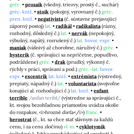
gréc.
prozaik
(všedný, triezvy, prostý č., suchár)
gréc. kniž.
stoik
(pokojný, vyrovnaný č.)
gréc.
pren. kniž.
negativista
(č. sústavne prejavujúci
záporný postoj)
lat.
radikál
radikalista
(rázny,
rozhodný, dôsledný č.)
lat.
nervák
(nepokojný,
výbušný, napätý, rozrušený č.)
lat.
hovor. expr.
maniak
(vášnivý až chorobne, náruživý č.)
gréc.
hysterik
(č. správajúci sa nepríčetne, popudlivo,
podráždene)
gréc.
drak
(prudký, výkonný č.
rýchly v práci, správaní a pod.)
gréc.-lat.
hovor.
expr.
excentrik
lat. kniž.
extrémista
(výstredný,
prepiaty, nápadný č.)
lat.
voluntarista
(svojvoľne
konajúci al. rozhodujúci č.)
lat. kniž.
enfant
terrible
/anfan teribl/
(výstredne sa správajúci č.,
kt. svojou bezohľadnou priamosťou uvádza okolie
do rozpakov, <i>hrozné dieťa</i>)
franc.
herostrat
(č., kt. sa chce stať slávnym za každú
cenu, i za cenu zločinu)
vl. m.
cyklotymik
(náladový č. ľahko prechádzajúci od veselosti k