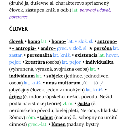
(druhé ja, duševne al. charakterovo spriaznený
človek, zástupca kniž. a odb.)
lat.
porovnaj
udavač
poverenec
ČLOVEK
človek
homo
lat.
homo-
lat. v zlož. sl.
antropo-
- antropia-
andro-
gréc. v zlož. sl.
persóna
lat.
zastar.
personalita
lat. kniž.
existencia
lat.
hovor.
pejor.
kreatúra
(osoba)
lat. pejor.
individualita
(vyhranená, výrazná, svojrázna osoba)
lat.
indivíduum
lat.
subjekt
(jedinec, jednotlivec,
osoba)
lat. kniž.
unus multorum
/ú- -tó-/
(obyčajný človek, jeden z mnohých)
lat. kniž.
árijec
(č. indoeurópskeho, nežid. pôvodu, Nežid,
podľa nacistickej teórie)
vl. m.
gadžo
(č.
nerómskeho pôvodu, bielej pleti, Neróm, z hľadiska
Rómov)
róm.
talent
(nadaný č., schopný na určitú
činnosť)
gréc.-lat.
lúmen
(nadaný, bystrý,