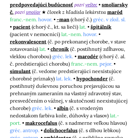
predpovedajúci budúcnosť
pozri
veštec
smoliarsky
č.
pozri
smoliar
človek z hľadisla lekárstva
maród
franc.-nem.
hovor.
-man
(chorý č.)
gréc. v zlož. sl.
pacient
(chorý č., kt. sa lieči)
lat.
špitálnik
(pacient v nemocnici)
lat.-nem.
hovor.
rekonvalescent
(č. po prekonanej chorobe, v stave
zotavovania)
lat.
chronik
(č. postihnutý zdĺhavou,
vleklou chorobou)
gréc. lek.
marodér
(chorý č. al.
č. predstierajúci chorobu)
franc.-nem.
pejor.
simulant
(č. vedome predstierajúci neexistujúce
chorobné príznaky)
lat. lek.
hypochonder
(č.
postihnutý duševnou poruchou prejavujúcou sa
prehnaným zameraním na vlastný zdravotný stav,
presvedčením o vážnej, v skutočnosti neexistujúcej
chorobe)
gréc. lek.
albín
(č. s vrodeným
nedostakom farbiva kože, dúhovky a vlasov)
lat.-
port.
makrocefalus
(č. s nadmerne veľkou hlavou)
gréc. antrop.
dolichocefalus
(č. s dlhou lebkou)
gréc. antrop.
ambidexter
(č. s približne rovnako