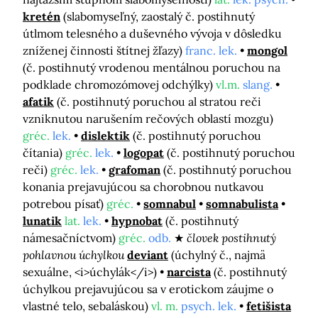
kretén
(slabomyseľný, zaostalý č. postihnutý
útlmom telesného a duševného vývoja v dôsledku
zníženej činnosti štítnej žľazy)
franc. lek.
mongol
(č. postihnutý vrodenou mentálnou poruchou na
podklade chromozómovej odchýlky)
vl.m.
slang.
afatik
(č. postihnutý poruchou al stratou reči
vzniknutou narušením rečových oblastí mozgu)
gréc.
lek.
dislektik
(č. postihnutý poruchou
čítania)
gréc.
lek.
logopat
(č. postihnutý poruchou
reči)
gréc.
lek.
grafoman
(č. postihnutý poruchou
konania prejavujúcou sa chorobnou nutkavou
potrebou písať)
gréc.
somnabul
somnabulista
lunatik
lat.
lek.
hypnobat
(č. postihnutý
námesačníctvom)
gréc.
odb.
človek postihnutý
pohlavnou úchylkou
deviant
(úchylný č., najmä
sexuálne, <i>úchylák</i>)
narcista
(č. postihnutý
úchylkou prejavujúcou sa v erotickom záujme o
vlastné telo, sebaláskou)
vl. m.
psych. lek.
fetišista