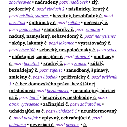
zhovievavec
nadradený
pozri
nadčlovek
zlý,
podozrivý č.
pozri
zloduch 2
násilnícky, krutý č.
pozri
násilník
surovec
bezcitný, bezohľadný č.
pozri
bezcitník
šplhúnsky č.
pozri
šplhúň
nečestný č.
pozri
podovodník
samotársky č.
pozri
samotár
nadutý, namyslený, sebavedomý č.
pozri
namyslenec
skúpy, lakomý č.
pozri
lakomec
vystatovačný č.
pozri
chvastúň
sebecký, nespoločenský č.
pozri
sebec
obťažujúci, zapárajúci č.
pozri
otrava 3
podlízavý
č.
pozri
lichotník
zradný č.
pozri
zradca
zúfalý,
beznádejný č.
pozri
zúfalec
zanedbaný, špinavý,
smiešny č.
pozri
úbožiak
príživnícky č.
pozri
príživník
1
č. bez domovského práva, bez štátnej
príslušnosti
pozri
bezdomovec
nespokojný, búriaci
sa č.
pozri
burič
bezprávny, neslobodný č.
pozri
otrok
vydedenec
začínajúci č.
pozri
začiatočník
uchádzajúci sa č.
pozri
uchádzač 1
neuniformovaný
č.
pozri
nevojak
vplyvný, ochraňujúci č.
pozri
ochranca
neveriaci č.
pozri
neverec
č.