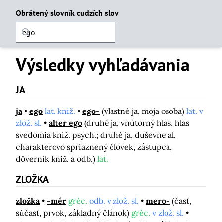
Obrátený slovník cudzích slov
Výsledky vyhľadávania
JA
ja
ego
lat. kniž.
ego-
(vlastné ja, moja osoba)
lat. v
zlož. sl.
alter ego
(druhé ja, vnútorný hlas, hlas
svedomia kniž. psych.; druhé ja, duševne al.
charakterovo spriaznený človek, zástupca,
dôverník kniž. a odb.)
lat.
ZLOŽKA
zložka
-mér
gréc.
odb. v zlož. sl.
mero-
(časť,
súčasť, prvok, základný článok)
gréc.
v zlož. sl.