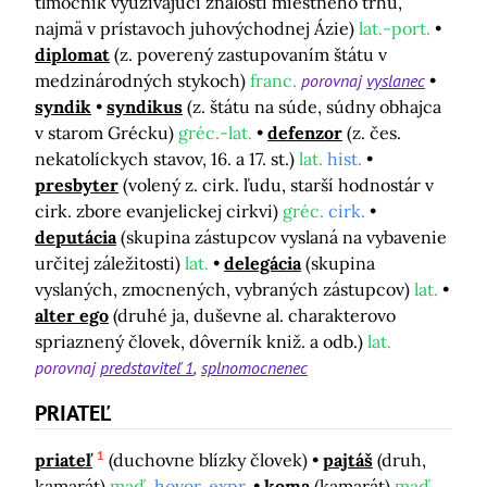
tlmočník využívajúci znalosti miestneho trhu,
najmä v prístavoch juhovýchodnej Ázie)
lat.-port.
diplomat
(z. poverený zastupovaním štátu v
medzinárodných stykoch)
franc.
porovnaj
vyslanec
syndik
syndikus
(z. štátu na súde, súdny obhajca
v starom Grécku)
gréc.-lat.
defenzor
(z. čes.
nekatolíckych stavov, 16. a 17. st.)
lat.
hist.
presbyter
(volený z. cirk. ľudu, starší hodnostár v
cirk. zbore evanjelickej cirkvi)
gréc.
cirk.
deputácia
(skupina zástupcov vyslaná na vybavenie
určitej záležitosti)
lat.
delegácia
(skupina
vyslaných, zmocnených, vybraných zástupcov)
lat.
alter ego
(druhé ja, duševne al. charakterovo
spriaznený človek, dôverník kniž. a odb.)
lat.
porovnaj
predstaviteľ 1
splnomocnenec
PRIATEĽ
1
priateľ
(duchovne blízky človek)
pajtáš
(druh,
kamarát)
maď.
hovor. expr.
koma
(kamarát)
maď.