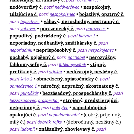
nedôverčivý č.
pozri
nedôverčivec
nespokojný,
túlajúci sa č.
pozri
nespokojenec
bojazlivý, opatrný č.
pozri
bojazlivec
váhavý, nerozhodný, nestranný č.
pozri
váhavec
porazenecký č.
pozri
porazenec
popudlivý, podráždený č.
pozri
blázon 1
neporiadny, nedbanlivý, zmätkársky č.
pozri
neporiadnik
neprispôsobivý č.
pozri
nespokojenec
pochabý, pojašený č.
pozri
pochábeľ
nerozvážny,
ľahkomyseľný č.
pozri
ľahkomyseľník
vtipný,
prefíkaný č.
pozri
vtipkár
nedôstojný, nevážny č.
pozri
šašo 2
obmedzený, spiatočnícky č.
pozri
obmedzenec 1
náročný, nepružný, skostnatený č.
pozri
puntičkár
bezzásadový, prospechársky č.
pozri
bezzásadovec
prospechár
strojený, predstierajúci,
neúprimný č.
pozri
pokrytec
napodobňujúci,
opakujúci č.
pozri
napodobňovateľ
(dobrý, príjemný,
milý č.)
pozri
dobrák
rojko
(dobročinný, nezištný č.)
pozri
ľudomil
znášanlivý, zhovievavý č.
pozri