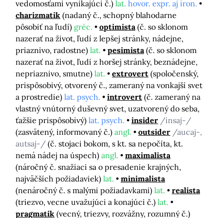
vedomosťami vynikajúci č.)
lat.
hovor. expr. aj iron.
charizmatik
(nadaný č., schopný blahodarne
pôsobiť na ľudí)
gréc.
optimista
(č. so sklonom
nazerať na život, ľudí z lepšej stránky, nádejne,
priaznivo, radostne)
lat.
pesimista
(č. so sklonom
nazerať na život, ľudí z horšej stránky, beznádejne,
nepriaznivo, smutne)
lat.
extrovert
(spoločenský,
prispôsobivý, otvorený č., zameraný na vonkajší svet
a prostredie)
lat. psych.
introvert
(č. zameraný na
vlastný vnútorný duševný svet, uzatvorený do seba,
ťažšie prispôsobivý)
lat. psych.
insider
/insaj-/
(zasvätený, informovaný č.)
angl.
outsider
/aucaj-,
autsaj-/
(č. stojaci bokom, s kt. sa nepočíta, kt.
nemá nádej na úspech)
angl.
maximalista
(náročný č. snažiaci sa o presadenie krajných,
najväčších požiadaviek)
lat.
minimalista
(nenáročný č. s malými požiadavkami)
lat.
realista
(triezvo, vecne uvažujúci a konajúci č.)
lat.
pragmatik
(vecný, triezvy, rozvážny, rozumný č.)