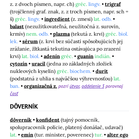
z. z dvoch písmen, napr. ch)
gréc.
lingv.
trigraf
(trojčlenný graf. znak, z. z troch písmen, napr. sch =
š)
gréc.
lingv.
ingredient
(z. zmesi)
lat.
odb.
balast
(nezužitkovateľná, neužitočná z. surovín,
krmív)
nem.
odb.
plazma
(tekutá z. krvi)
gréc.
biol.
lek.
sérum
(z. krvi bez súčastí spôsobujúcich jej
zrážanie, žltkastá tekutina ostávajúca po zrazení
krvi)
lat.
biol.
adenín
gréc.
guanín
indián.
cytozín
uracil
(jedna zo základných zložiek
nukleových kyselín)
gréc.
biochem.
durit
(podstatná z uhlia s najväčšou výhrevnosťou)
lat.
ban.
organizačná z.
pozri
útvar
oddelenie 3
porovnaj
časť
DÔVERNÍK
dôverník
konfident
(tajný pomocník,
spolupracovník polície, platený donášač, udavač)
lat.
emín
(tur. minister, poverenec)
tur.
alter ego