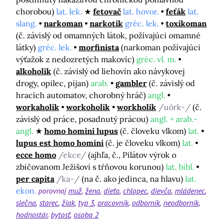
chorobou)
lat. lek.
fetovač
lat. hovor.
feťák
lat.
slang.
narkoman
narkotik
gréc. lek.
toxikoman
(č. závislý od omamných látok, požívajúci omamné
látky)
gréc. lek.
morfinista
(narkoman požívajúci
výťažok z nedozretých makovíc)
gréc. vl. m.
alkoholik
(č. závislý od liehovín ako návykovej
drogy, opilec, pijan)
arab.
gambler
(č. závislý od
hracích automatov, chorobný hráč)
angl.
workaholik
workoholik
workholik
/uórk-/
(č.
závislý od práce, posadnutý prácou)
angl. + arab.-
angl.
homo homini lupus
(č. človeku vlkom)
lat.
lupus est homo homini
(č. je človeku vlkom)
lat.
ecce homo
/ekce/
(ajhľa, č., Pilátov výrok o
zbičovanom Ježišovi s tŕňovou korunou)
lat. bibl.
per capita
/ka-/
(na č. ako jedinca, na hlavu)
lat.
ekon.
porovnaj
muž
žena
dieťa
chlapec
dievča
mládenec
slečna
starec
žiak
typ 3
pracovník
odborník
neodborník
hodnostár
bytosť
osoba 2