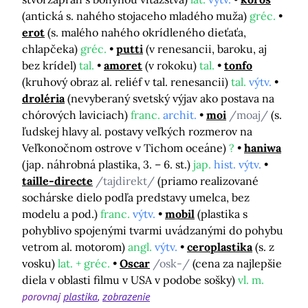
(antická s. nahého stojaceho mladého muža)
gréc.
erot
(s. malého nahého okrídleného dieťaťa,
chlapčeka)
gréc.
putti
(v renesancii, baroku, aj
bez krídel)
tal.
amoret
(v rokoku)
tal.
tonfo
(kruhový obraz al. reliéf v tal. renesancii)
tal.
výtv.
droléria
(nevyberaný svetský výjav ako postava na
chórových laviciach)
franc.
archit.
moi
/moaj/
(s.
ľudskej hlavy al. postavy veľkých rozmerov na
Veľkonočnom ostrove v Tichom oceáne)
?
haniwa
(jap. náhrobná plastika, 3. – 6. st.)
jap.
hist. výtv.
taille-directe
/tajdirekt/
(priamo realizované
sochárske dielo podľa predstavy umelca, bez
modelu a pod.)
franc.
výtv.
mobil
(plastika s
pohyblivo spojenými tvarmi uvádzanými do pohybu
vetrom al. motorom)
angl.
výtv.
ceroplastika
(s. z
vosku)
lat. + gréc.
Oscar
/osk-/
(cena za najlepšie
diela v oblasti filmu v USA v podobe sošky)
vl. m.
porovnaj
plastika
zobrazenie