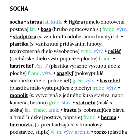
SOCHA
socha
statua
lat.
kniž.
figúra
(umelo zhotovená
postava)
lat.
bosa
(hrubo opracovaná s.)
franc.
výtv.
skulptúra
(s. vzniknutá odoberaním hmoty)
lat.
plastika
(s. vzniknutá pridávaním hmoty;
trojrozmerné dielo všeobecne)
gréc.
výtv.
reliéf
(sochárske dielo vystupujúce z plochy)
franc.
hautreliéf
/ót-/
(plastika výrazne vystupujúce z
plochy)
franc.
výtv.
anaglyf
(polovypuklé
sochárske dielo, poloreliéf)
gréc.
výtv.
basreliéf
(plastika málo vystupujúca z plochy)
franc.
výtv.
monolit
(s. vytvorená z jedného kusa staviva, napr.
kameňa, betónu)
gréc.
stav.
statueta
(malá s.,
soška)
lat.-franc.
kniž.
busta
(s. zobrazujúca hlavu
a hruď ľudskej postavy, poprsie)
franc.
herma
hermovka
(s. prechádzajúca v hranolový
podstavec, stĺpik)
vl. m.
výtv. archit.
torzo
(plastika