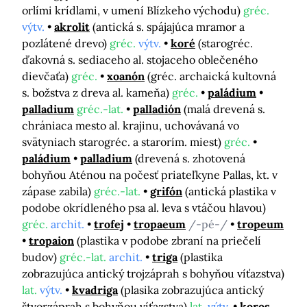
orlími krídlami, v umení Blízkeho východu)
gréc.
výtv.
akrolit
(antická s. spájajúca mramor a
pozlátené drevo)
gréc.
výtv.
koré
(starogréc.
ďakovná s. sediaceho al. stojaceho oblečeného
dievčaťa)
gréc.
xoanón
(gréc. archaická kultovná
s. božstva z dreva al. kameňa)
gréc.
paládium
palladium
gréc.-lat.
palladión
(malá drevená s.
chrániaca mesto al. krajinu, uchovávaná vo
svätyniach starogréc. a starorím. miest)
gréc.
paládium
palladium
(drevená s. zhotovená
bohyňou Aténou na počesť priateľkyne Pallas, kt. v
zápase zabila)
gréc.-lat.
grifón
(antická plastika v
podobe okrídleného psa al. leva s vtáčou hlavou)
gréc.
archit.
trofej
tropaeum
/-pé-/
tropeum
tropaion
(plastika v podobe zbraní na priečelí
budov)
gréc.-lat.
archit.
triga
(plastika
zobrazujúca antický trojzáprah s bohyňou víťazstva)
lat.
výtv.
kvadriga
(plasika zobrazujúca antický
štvorzáprah s bohyňou víťazstva)
lat.
výtv.
koros