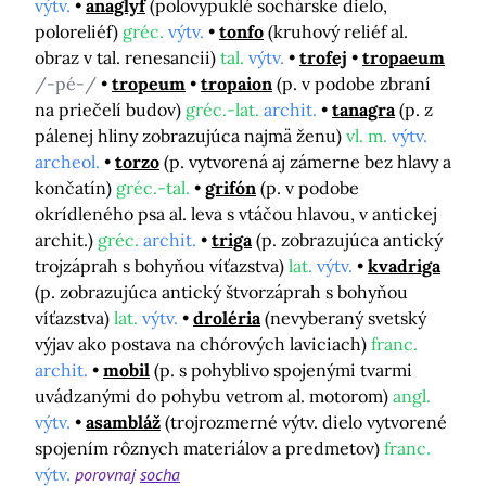
výtv.
anaglyf
(polovypuklé sochárske dielo,
poloreliéf)
gréc.
výtv.
tonfo
(kruhový reliéf al.
obraz v tal. renesancii)
tal.
výtv.
trofej
tropaeum
/-pé-/
tropeum
tropaion
(p. v podobe zbraní
na priečelí budov)
gréc.-lat.
archit.
tanagra
(p. z
pálenej hliny zobrazujúca najmä ženu)
vl. m.
výtv.
archeol.
torzo
(p. vytvorená aj zámerne bez hlavy a
končatín)
gréc.-tal.
grifón
(p. v podobe
okrídleného psa al. leva s vtáčou hlavou, v antickej
archit.)
gréc.
archit.
triga
(p. zobrazujúca antický
trojzáprah s bohyňou víťazstva)
lat.
výtv.
kvadriga
(p. zobrazujúca antický štvorzáprah s bohyňou
víťazstva)
lat.
výtv.
droléria
(nevyberaný svetský
výjav ako postava na chórových laviciach)
franc.
archit.
mobil
(p. s pohyblivo spojenými tvarmi
uvádzanými do pohybu vetrom al. motorom)
angl.
výtv.
asambláž
(trojrozmerné výtv. dielo vytvorené
spojením rôznych materiálov a predmetov)
franc.
výtv.
porovnaj
socha