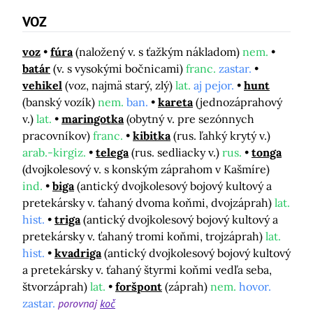
VOZ
voz
fúra
(naložený v. s ťažkým nákladom)
nem.
batár
(v. s vysokými bočnicami)
franc.
zastar.
vehikel
(voz, najmä starý, zlý)
lat.
aj pejor.
hunt
(banský vozík)
nem.
ban.
kareta
(jednozáprahový
v.)
lat.
maringotka
(obytný v. pre sezónnych
pracovníkov)
franc.
kibitka
(rus. ľahký krytý v.)
arab.-kirgiz.
telega
(rus. sedliacky v.)
rus.
tonga
(dvojkolesový v. s konským záprahom v Kašmíre)
ind.
biga
(antický dvojkolesový bojový kultový a
pretekársky v. ťahaný dvoma koňmi, dvojzáprah)
lat.
hist.
triga
(antický dvojkolesový bojový kultový a
pretekársky v. ťahaný tromi koňmi, trojzáprah)
lat.
hist.
kvadriga
(antický dvojkolesový bojový kultový
a pretekársky v. ťahaný štyrmi koňmi vedľa seba,
štvorzáprah)
lat.
foršpont
(záprah)
nem.
hovor.
zastar.
porovnaj
koč