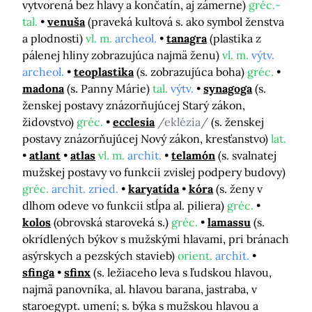
vytvorená bez hlavy a končatín, aj zámerne)
gréc.-
tal.
venuša
(praveká kultová s. ako symbol ženstva
a plodnosti)
vl. m.
archeol.
tanagra
(plastika z
pálenej hliny zobrazujúca najmä ženu)
vl. m.
výtv.
archeol.
teoplastika
(s. zobrazujúca boha)
gréc.
madona
(s. Panny Márie)
tal.
výtv.
synagoga
(s.
ženskej postavy znázorňujúcej Starý zákon,
židovstvo)
gréc.
ecclesia
/eklézia/
(s. ženskej
postavy znázorňujúcej Nový zákon, kresťanstvo)
lat.
atlant
atlas
vl. m.
archit.
telamón
(s. svalnatej
mužskej postavy vo funkcii zvislej podpery budovy)
gréc.
archit. zried.
karyatída
kóra
(s. ženy v
dlhom odeve vo funkcii stĺpa al. piliera)
gréc.
kolos
(obrovská staroveká s.)
gréc.
lamassu
(s.
okrídlených býkov s mužskými hlavami, pri bránach
asýrskych a pezských stavieb)
orient.
archit.
sfinga
sfinx
(s. ležiaceho leva s ľudskou hlavou,
najmä panovníka, al. hlavou barana, jastraba, v
staroegypt. umení; s. býka s mužskou hlavou a