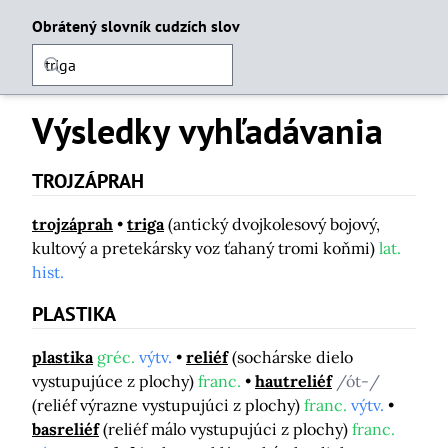
Obrátený slovník cudzích slov
Výsledky vyhľadávania
TROJZÁPRAH
trojzáprah
triga
(antický dvojkolesový bojový,
kultový a pretekársky voz ťahaný tromi koňmi)
lat.
hist.
PLASTIKA
plastika
gréc.
výtv.
reliéf
(sochárske dielo
vystupujúce z plochy)
franc.
hautreliéf
/ót-/
(reliéf výrazne vystupujúci z plochy)
franc.
výtv.
basreliéf
(reliéf málo vystupujúci z plochy)
franc.