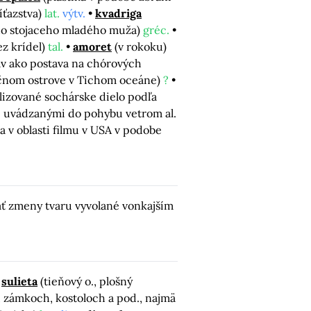
íťazstva)
lat.
výtv.
kvadriga
ého stojaceho mladého muža)
gréc.
ez krídel)
tal.
amoret
(v rokoku)
av ako postava na chórových
nočnom ostrove v Tichom oceáne)
?
lizované sochárske dielo podľa
mi uvádzanými do pohybu vetrom al.
la v oblasti filmu v USA v podobe
ať zmeny tvaru vyvolané vonkajším
sulieta
(tieňový o., plošný
 zámkoch, kostoloch a pod., najmä