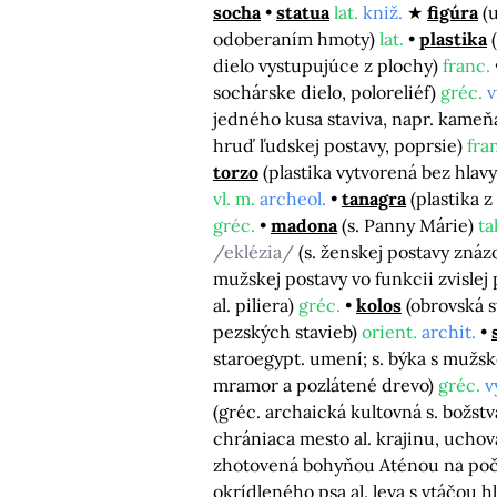
socha
statua
lat.
kniž.
figúra
(
odoberaním hmoty)
lat.
plastika
dielo vystupujúce z plochy)
franc.
sochárske dielo, poloreliéf)
gréc.
v
jedného kusa staviva, napr. kameň
hruď ľudskej postavy, poprsie)
fra
torzo
(plastika vytvorená bez hlav
vl. m.
archeol.
tanagra
(plastika 
gréc.
madona
(s. Panny Márie)
tal
/eklézia/
(s. ženskej postavy zná
mužskej postavy vo funkcii zvisle
al. piliera)
gréc.
kolos
(obrovská s
pezských stavieb)
orient.
archit.
staroegypt. umení; s. býka s mužs
mramor a pozlátené drevo)
gréc.
v
(gréc. archaická kultovná s. božst
chrániaca mesto al. krajinu, uchov
zhotovená bohyňou Aténou na počesť
okrídleného psa al. leva s vtáčou 