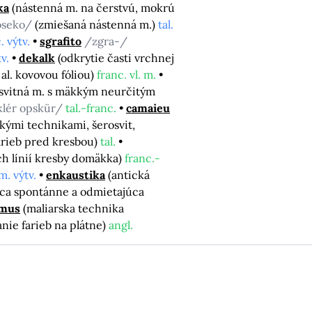
ka
(nástenná m. na čerstvú, mokrú
oseko/
(zmiešaná nástenná m.)
tal.
. výtv.
sgrafito
/zgra-/
tv.
dekalk
(odkrytie časti vrchnej
al. kovovou fóliou)
franc. vl. m.
osvitná m. s mäkkým neurčitým
klér opskür/
tal.-franc.
camaieu
kými technikami, šerosvit,
arieb pred kresbou)
tal.
ch línií kresby domäkka)
franc.-
m. výtv.
enkaustika
(antická
úca spontánne a odmietajúca
zmus
(maliarska technika
anie farieb na plátne)
angl.