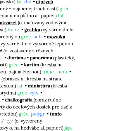
javisko)
lat.
div.
diptych
ožený z najmenej troch častí)
gréc.
edami na plátno al. papier)
tal.
akvarel
(o. maľovaný vodovými
st.)
franc.
grafika
(výtvarné dielo
arebný o.)
gréc.
odb.
mozaika
(výtvarné dielo vytvorené lepením
ž
(o. zostavený z rôznych
r.
dioráma
panoráma
(plastický,
osti)
gréc.
kartón
(kresba na
bou, najmä čiernou)
franc.-nem.
/
(obrázok al. kresba na strane
s textom)
lat.
miniatúra
(kresba
orytina)
gréc.
výtv.
.
chalkografia
(obraz ručne
ytý do oceľových dosiek pre tlač z
 kriedou)
gréc.
polygr.
tonfo
/-ty/
(o. vytvorený
kový o. na hodvábe al. papieri)
jap.