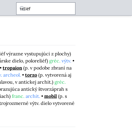
liéf výrazne vystupujúci z plochy)
rske dielo, poloreliéf)
gréc.
výtv.
tropaion
(p. v podobe zbraní na
v. archeol.
torzo
(p. vytvorená aj
lavou, v antickej archit.)
gréc.
brazujúca antický štvorzáprah s
ciach)
franc.
archit.
mobil
(p. s
(trojrozmerné výtv. dielo vytvorené