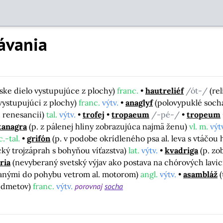
ávania
ske dielo vystupujúce z plochy)
franc.
hautreliéf
/ót-/
(re
 vystupujúci z plochy)
franc.
výtv.
anaglyf
(polovypuklé sochá
l. renesancii)
tal.
výtv.
trofej
tropaeum
/-pé-/
tropeum
tanagra
(p. z pálenej hliny zobrazujúca najmä ženu)
vl. m.
výt
.-tal.
grifón
(p. v podobe okrídleného psa al. leva s vtáčou h
cký trojzáprah s bohyňou víťazstva)
lat.
výtv.
kvadriga
(p. zo
ria
(nevyberaný svetský výjav ako postava na chórových lavi
zanými do pohybu vetrom al. motorom)
angl.
výtv.
asambláž
redmetov)
franc.
výtv.
porovnaj
socha