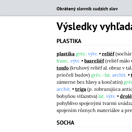
Obrátený slovník cudzích slov
Výsledky vyhľad
PLASTIKA
plastika
gréc.
výtv.
reliéf
(sochár
franc.
výtv.
basreliéf
(reliéf málo
tonfo
(kruhový reliéf al. obraz v ta
priečelí budov)
gréc.-lat.
archit.
zámerne bez hlavy a končatín)
gréc
archit.
triga
(p. zobrazujúca anti
bohyňou víťazstva)
lat.
výtv.
drolé
pohyblivo spojenými tvarmi uvád
spojením rôznych materiálov a p
SOCHA