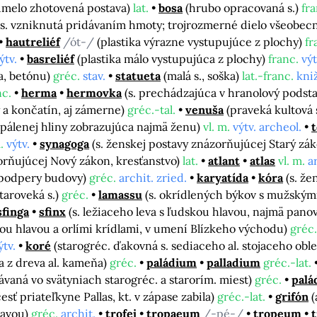
umelo zhotovená postava)
lat.
bosa
(hrubo opracovaná s.)
fra
(s. vzniknutá pridávaním hmoty; trojrozmerné dielo všeobec
hautreliéf
/ót-/
(plastika výrazne vystupujúce z plochy)
fr
ýtv.
basreliéf
(plastika málo vystupujúca z plochy)
franc.
výt
a, betónu)
gréc.
stav.
statueta
(malá s., soška)
lat.-franc.
kniž
nc.
herma
hermovka
(s. prechádzajúca v hranolový podsta
y a končatín, aj zámerne)
gréc.-tal.
venuša
(praveká kultová 
z pálenej hliny zobrazujúca najmä ženu)
vl. m.
výtv. archeol.
t
.
výtv.
synagoga
(s. ženskej postavy znázorňujúcej Starý zá
zorňujúcej Nový zákon, kresťanstvo)
lat.
atlant
atlas
vl. m.
a
j podpery budovy)
gréc.
archit. zried.
karyatída
kóra
(s. že
taroveká s.)
gréc.
lamassu
(s. okrídlených býkov s mužskými
sfinga
sfinx
(s. ležiaceho leva s ľudskou hlavou, najmä panovn
kou hlavou a orlími krídlami, v umení Blízkeho východu)
gréc.
ýtv.
koré
(starogréc. ďakovná s. sediaceho al. stojaceho ob
va z dreva al. kameňa)
gréc.
paládium
palladium
gréc.-lat.
ávaná vo svätyniach starogréc. a starorím. miest)
gréc.
palá
 priateľkyne Pallas, kt. v zápase zabila)
gréc.-lat.
grifón
(
hlavou)
gréc.
archit.
trofej
tropaeum
/-pé-/
tropeum