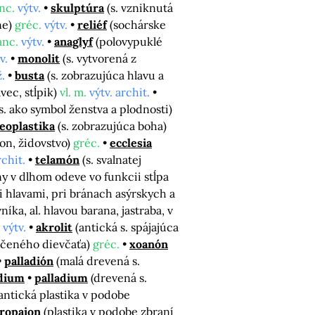
nc.
výtv.
skulptúra
(s. vzniknutá
ne)
gréc.
výtv.
reliéf
(sochárske
anc.
výtv.
anaglyf
(polovypuklé
v.
monolit
(s. vytvorená z
.
busta
(s. zobrazujúca hlavu a
vec, stĺpik)
vl. m.
výtv. archit.
s. ako symbol ženstva a plodnosti)
eoplastika
(s. zobrazujúca boha)
kon, židovstvo)
gréc.
ecclesia
rchit.
telamón
(s. svalnatej
ny v dlhom odeve vo funkcii stĺpa
 hlavami, pri bránach asýrskych a
íka, al. hlavou barana, jastraba, v
výtv.
akrolit
(antická s. spájajúca
lečeného dievčaťa)
gréc.
xoanón
palladión
(malá drevená s.
dium
palladium
(drevená s.
antická plastika v podobe
tropaion
(plastika v podobe zbraní