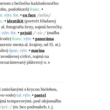
ámetom z bežného každodenného
dobu, podobizeň)
franc.
at.
výtv. fot.
en face
/anfas/
c.
identikit
(portrét hľadanej
 al. fotografia ženy, najmä herečky,
.
výtv. fot.
pejsáž
/-zá-/
(maľba
rírode)
franc.
výtv.
panoráma
enie mesta al. krajiny, od 15. st.)
xiku)
špan. výtv.
marína
ravoslávnej cirkvi, najmä na
 nezarámovaný plátenný o. s
i zmiešanými s krycou bielobou,
 vo vode)
tal. výtv.
pastel
ajmä temperovými, pod olejomaľbu
/prí-/
(m. bez podmalieb, t. j.