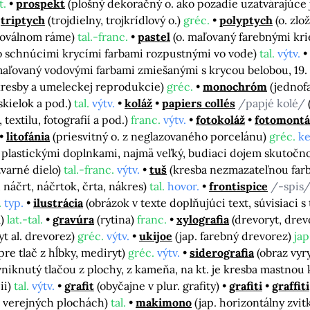
t.
prospekt
(plošný dekoračný o. ako pozadie uzatvárajúce 
triptych
(trojdielny, trojkrídlový o.)
gréc.
polyptych
(o. zl
. oválnom ráme)
tal.-franc.
pastel
(o. maľovaný farebnými kri
lo schnúcimi krycími farbami rozpustnými vo vode)
tal.
výtv.
maľovaný vodovými farbami zmiešanými s krycou belobou, 19. 
kresby a umeleckej reprodukcie)
gréc.
monochróm
(jednof
skielok a pod.)
tal.
výtv.
koláž
papiers collés
/papjé kolé/
textilu, fotografií a pod.)
franc.
výtv.
fotokoláž
fotomontá
litofánia
(priesvitný o. z neglazovaného porcelánu)
gréc.
ke
 s plastickými doplnkami, najmä veľký, budiaci dojem skutočn
tvarné dielo)
tal.-franc.
výtv.
tuš
(kresba nezmazateľnou far
 náčrt, náčrtok, črta, nákres)
tal.
hovor.
frontispice
/-spis
.
typ.
ilustrácia
(obrázok v texte doplňujúci text, súvisiaci 
a)
lat.-tal.
gravúra
(rytina)
franc.
xylografia
(drevoryt, drev
yt al. drevorez)
gréc.
výtv.
ukijoe
(jap. farebný drevorez)
jap
pre tlač z hĺbky, mediryt)
gréc.
výtv.
siderografia
(obraz vyr
 vniknutý tlačou z plochy, z kameňa, na kt. je kresba mastnou
ii)
tal.
výtv.
grafit
(obyčajne v plur. grafity)
grafiti
graffiti
 verejných plochách)
tal.
makimono
(jap. horizontálny zvit