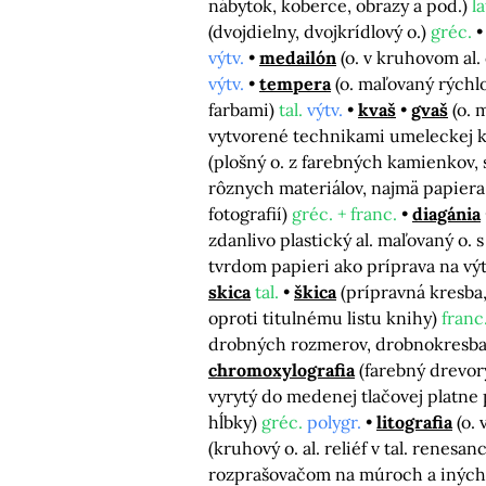
nábytok, koberce, obrazy a pod.)
la
(dvojdielny, dvojkrídlový o.)
gréc.
výtv.
medailón
(o. v kruhovom al
výtv.
tempera
(o. maľovaný rých
farbami)
tal.
výtv.
kvaš
gvaš
(o. 
vytvorené technikami umeleckej 
(plošný o. z farebných kamienkov, 
rôznych materiálov, najmä papiera, 
fotografií)
gréc. + franc.
diagánia
zdanlivo plastický al. maľovaný o.
tvrdom papieri ako príprava na vý
skica
tal.
škica
(prípravná kresba,
oproti titulnému listu knihy)
franc
drobných rozmerov, drobnokresb
chromoxylografia
(farebný drevor
vyrytý do medenej tlačovej platne 
hĺbky)
gréc.
polygr.
litografia
(o.
(kruhový o. al. reliéf v tal. renesanc
rozprašovačom na múroch a iných