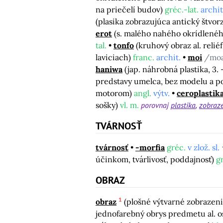
na priečelí budov)
gréc.-lat.
archit
(plasika zobrazujúca antický štvor
erot
(s. malého nahého okrídlenéh
tal.
tonfo
(kruhový obraz al. reliéf
laviciach)
franc.
archit.
moi
/mo
haniwa
(jap. náhrobná plastika, 3. –
predstavy umelca, bez modelu a p
motorom)
angl.
výtv.
ceroplastik
sošky)
vl. m.
porovnaj
plastika
zobraz
TVÁRNOSŤ
tvárnosť
-morfia
gréc.
v zlož. sl.
účinkom, tvárlivosť, poddajnosť)
g
OBRAZ
1
obraz
(plošné výtvarné zobrazen
jednofarebný obrys predmetu al. 