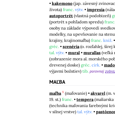
kakemono
(jap. závesný zvinovac
života)
franc.
výtv.
impresia
(nál
autoportrét
(vlastná podobizeň)
g
(portrét s pohľadom spredu)
franc
osoby na základe výpovedí svedko
modelky, na upevňovanie na stenu,
krajiny, krajinomaľba)
franc.
kniž.
gréc.
scenéria
(o. rozľahlej, šírej
tal.
výtv.
mural
murallas
(veľká
(zobrazenie mora al. morského po
drevenej doske)
gréc.
cirk.
mado
výjavmi božstiev)
tib.
porovnaj
zobra
MAĽBA
1
maľba
(maľovanie)
akvarel
(m. 
19. st.)
franc.
tempera
(maliarska
(technika maľovania farebnými kri
v silnej vrstve)
tal. výtv.
pastózno