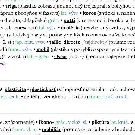
.
triga
(plastika zobrazujúca antický trojzáprah s bohyňou v
záprah s bohyňou víťazstva)
lat.
výtv.
koros
(antická s. nah
o dieťaťa, chlapčeka)
gréc.
putti
(v renesancii, baroku, aj b
 v tal. renesancii)
tal.
výtv.
droléria
(nevyberaný svetský výj
aj/
(s. ľudskej hlavy al. postavy veľkých rozmerov na Veľko
 6. st.)
jap.
hist. výtv.
taille-directe
/tajdirekt/
(priamo rea
od.)
franc.
výtv.
mobil
(plastika s pohyblivo spojenými tvar
a
(s. z vosku)
lat. + gréc.
Oscar
/osk-/
(cena za najlepšie die
enie
plasticita
plastickosť
(schopnosť materiálu trvalo uchov
réc.
tech.
reliéf
(t. zemského povrchu)
franc.
kniž. a odb.
ie, znázornenie)
ikono-
gréc.
v zlož. sl.
piktúra
lat.
kniž.
osoby)
franc. vl. m.
mobiliár
(prenosné zariadenie v hradoch,