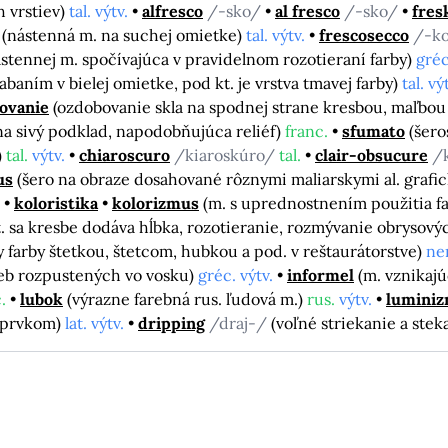
 vrstiev)
tal. výtv.
alfresco
/-sko/
al fresco
/-sko/
fres
/
(nástenná m. na suchej omietke)
tal. výtv.
frescosecco
/-k
stennej m. spočívajúca v pravidelnom rozotieraní farby)
gréc
baním v bielej omietke, pod kt. je vrstva tmavej farby)
tal. vý
ovanie
(ozdobovanie skla na spodnej strane kresbou, maľbou 
na sivý podklad, napodobňujúca reliéf)
franc.
sfumato
(šer
)
tal.
výtv.
chiaroscuro
/kiaroskúro/
tal.
clair-obsucure
/
us
(šero na obraze dosahované rôznymi maliarskymi al. grafic
koloristika
kolorizmus
(m. s uprednostnením použitia f
t. sa kresbe dodáva hĺbka, rozotieranie, rozmývanie obrysový
y farby štetkou, štetcom, hubkou a pod. v reštaurátorstve)
ne
ieb rozpustených vo vosku)
gréc. výtv.
informel
(m. vznikaj
.
lubok
(výrazne farebná rus. ľudová m.)
rus.
výtv.
lumini
m prvkom)
lat. výtv.
dripping
/draj-/
(voľné striekanie a stek