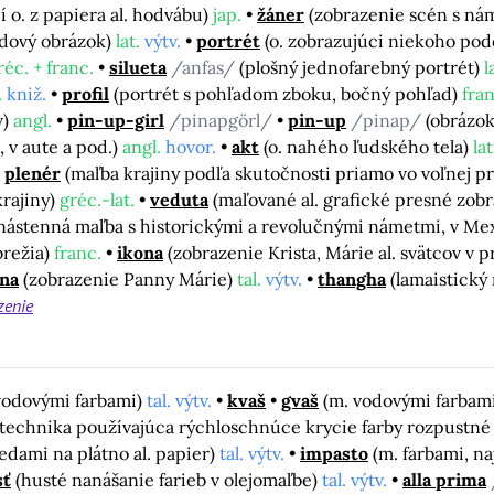
í o. z papiera al. hodvábu)
jap.
žáner
(zobrazenie scén s n
adový obrázok)
lat.
výtv.
portrét
(o. zobrazujúci niekoho po
réc. + franc.
silueta
/anfas/
(plošný jednofarebný portrét)
l
.
kniž.
profil
(portrét s pohľadom zboku, bočný pohľad)
fran
v)
angl.
pin-up-girl
/pinapgörl/
pin-up
/pinap/
(obrázok
 v aute a pod.)
angl.
hovor.
akt
(o. nahého ľudského tela)
lat
plenér
(maľba krajiny podľa skutočnosti priamo vo voľnej p
 krajiny)
gréc.-lat.
veduta
(maľované al. grafické presné zobraz
 nástenná maľba s historickými a revolučnými námetmi, v Me
brežia)
franc.
ikona
(zobrazenie Krista, Márie al. svätcov v p
na
(zobrazenie Panny Márie)
tal.
výtv.
thangha
(lamaistický
zenie
vodovými farbami)
tal. výtv.
kvaš
gvaš
(m. vodovými farbam
 technika používajúca rýchloschnúce krycie farby rozpustné
edami na plátno al. papier)
tal. výtv.
impasto
(m. farbami, n
sť
(husté nanášanie farieb v olejomaľbe)
tal. výtv.
alla prima