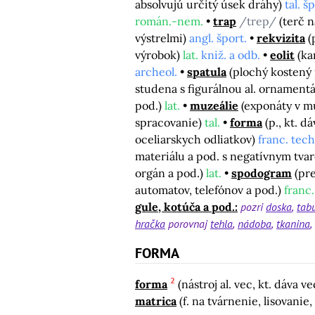
absolvujú určitý úsek dráhy)
tal. š
román.-nem.
trap
/trep/
(terč 
výstrelmi)
angl. šport.
rekvizita
(
výrobok)
lat.
kniž. a odb.
eolit
(ka
archeol.
spatula
(plochý kostený 
studena s figurálnou al. ornamentá
pod.)
lat.
muzeálie
(exponáty v m
spracovanie)
tal.
forma
(p., kt. 
oceliarskych odliatkov)
franc. tech
materiálu a pod. s negatívnym tv
orgán a pod.)
lat.
spodogram
(pr
automatov, telefónov a pod.)
franc.
gule, kotúča a pod.:
pozri
doska
tab
hračka
porovnaj
tehla
nádoba
tkanina
FORMA
2
forma
(nástroj al. vec, kt. dáva ve
matrica
(f. na tvárnenie, lisovan