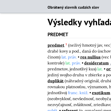
Obrátený slovník cudzích slov
Výsledky vyhľad
PREDMET
1
predmet
(neživý hmotný jav, vec
drahé kovy a pod., daná do úschov
činom)
lat. práv.
res nullius
(vec 
kontrole)
lat.
práv.
desideratum
predmetov, jednotlivý kus)
lat.
or
jediný svojho druhu v zbierke a po
duplikát
(náhradný originál, druh
rovnakou platnosťou, významom, 
jednotlivo)
franc. kniž.
exotikum
(neobvyklosť, nevšednosť, neobyčaj
nezvyčajnosť, zvláštnosť, zriedkav
subšt.
referent
(p. označený me