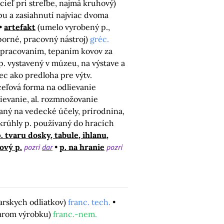
 cieľ pri streľbe, najmä kruhový)
pu a zasiahnutí najviac dvoma
artefakt
(umelo vyrobený p.,
porné, pracovný nástroj)
gréc.
spracovaním, tepaním kovov za
p. vystavený v múzeu, na výstave a
ec ako predloha pre výtv.
oceľová forma na odlievanie
lievanie, al. rozmnožovanie
aný na vedecké účely, prírodnina,
krúhly p. používaný do hracích
. tvaru dosky, tabule, ihlanu,
ový p.
pozri
dar
p. na hranie
pozri
liarskych odliatkov)
franc. tech.
tvarom výrobku)
franc.-nem.