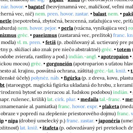
nár. hovor.
bagateľ
(bezvýznamná vec, maličkosť, veľmi ma
cherná vec, nič)
nem.
pren. hovor. zastar.
balast
nem.
pak
metle
(nepotrebná, zbytočná, bezcenná, zaťažujúca vec, príť
raburda)
nem.
hovor. pejor.
perla
(vzácna, vynikajúca vec)
r
onizmus
gréc.
paseizmus
(zastaraná vec, prežitok)
franc. kn
, modla)
vl. m.
pren.
fetiš
(p. zbožňovaný al. uctievaný pre 
tny p. slúžiaci ako znak pre niečo abstraktné)
gréc.
totem
odobe zvieraťa, rastliny a pod.)
indián.-angl.
apotropaion
gickou mocou)
gréc.
gorgoneión
(apotroparion s uťatou hl
esto al. krajinu, posvätná ochrana, záštita)
gréc.-lat.
kniž.
oženské účely)
polynéz. náb.
figúrka
(p. z dreva, kovu, plast
bt
(staroegypt. magická figúrka ukladaná do hrobu, z kerami
rirodzenú bytosť so zvieracou al. ľudskou podobou)
indián.
napr. ruženec, krížik)
lat.
cirk. plur.
medaila
tal.-franc.
me
yznamenanie al. pamiatka)
franc.
hovor. expr.
plaketa
(meda
 obraze v popredí na zlepšenie priestorového dojmu)
franc.
v
ip
nipa
(drobný umelecký p.)
franc. zastar.
japonéria
(umel
rožitnosť)
lat. kniž.
štafeta
(p. odovzdávaný pri pretekoch dru