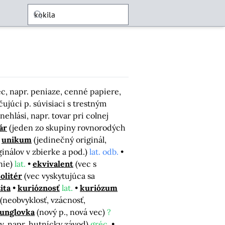
c, napr. peniaze, cenné papiere,
ujúci p. súvisiaci s trestným
nehlási, napr. tovar pri colnej
ár
(jeden zo skupiny rovnorodých
unikum
(jedinečný originál,
inálov v zbierke a pod.)
lat. odb.
nie)
lat.
ekvivalent
(vec s
solitér
(vec vyskytujúca sa
ita
kurióznosť
lat.
kuriózum
(neobvyklosť, vzácnosť,
funglovka
(nový p., nová vec)
?
v, napr. hutnícky závod)
gréc.