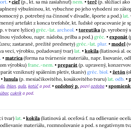
port.
cieľ
(p., kt. sa má zasiahnuť)
nem.
terč
(p. slúžiaci ako
naplnený výbušninou, kt. vybuchne po jeho vyhodení zo záko
pomocný p. potrebný na činnosť v divadle, športe a pod.)
lat.
menný artefakt z konca treťohôr, kt. ľudské opracovanie je s
p. v tvare lyžice)
gréc.-lat.
archeol.
toreutika
(p. vyrobený 
lnou výzdobou, napr. nádoba, prilba a pod.)
gréc.
exponát
(
úzeu; zastarané, prežité predmety)
gréc.-lat.
plur.
model
(v
dáva veci, výrobku, požadovaný tvar)
lat.
kokila
(liatinová al. 
.
matrica
(forma na tvárnenie materiálu, napr. lisovanie, od
arom výrobku)
franc.-nem.
preparát
(p. upravený, konzervov
eparát vzniknutý spálením pletív, tkanív)
gréc. biol.
žetón
(o
lunula
(p. mesiačikovitého, kosákovitého tvaru)
lat.
odb.
p
uľa
ihlan
guľa
kotúč
a pod.
ozdobný p.
pozri
ozdoba
spomienk
úbor
cukrík
a pod.
ci tvar)
lat.
kokila
(liatinová al. oceľová f. na odlievanie oce
ie, odlievanie materiálu, rozmnožovanie a pod. s negatívnym 