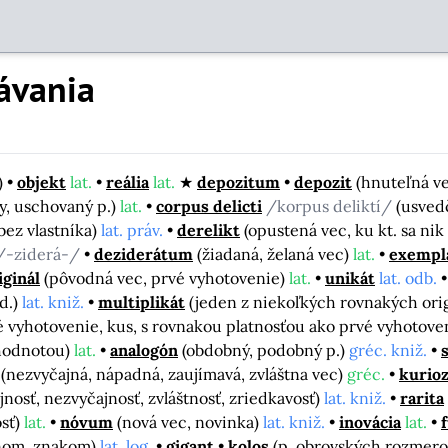
ávania
)
objekt
lat.
reália
lat.
depozitum
depozit
(hnuteľná ve
y, uschovaný p.)
lat.
corpus delicti
/korpus deliktí/
(usvedč
bez vlastníka)
lat. práv.
derelikt
(opustená vec, ku kt. sa nik 
/-ziderá-/
deziderátum
(žiadaná, želaná vec)
lat.
exempl
iginál
(pôvodná vec, prvé vyhotovenie)
lat.
unikát
lat. odb.
d.)
lat. kniž.
multiplikát
(jeden z niekoľkých rovnakých orig
é vyhotovenie, kus, s rovnakou platnosťou ako prvé vyhotove
hodnotou)
lat.
analogón
(obdobný, podobný p.)
gréc. kniž.
(nezvyčajná, nápadná, zaujímavá, zvláštna vec)
gréc.
kurioz
nosť, nezvyčajnosť, zvláštnosť, zriedkavosť)
lat. kniž.
rarita
osť)
lat.
nóvum
(nová vec, novinka)
lat. kniž.
inovácia
lat.
nom, znakom)
lat. log.
gigant
kolos
(p. obrovských rozmero