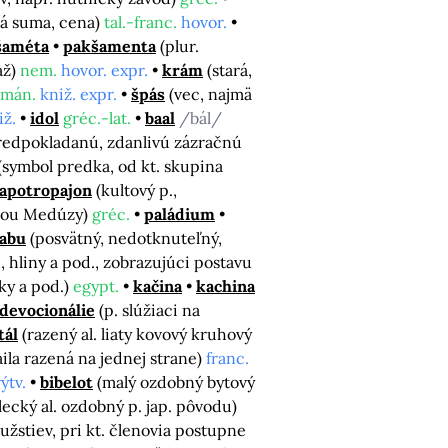
lá suma, cena)
tal.-franc.
hovor.
šaméta
pakšamenta
(plur.
až)
nem.
hovor. expr.
krám
(stará,
omán.
kniž. expr.
špás
(vec, najmä
iž.
idol
gréc.-lat.
baal
/bál/
predpokladanú, zdanlivú zázračnú
(symbol predka, od kt. skupina
apotropajon
(kultový p.,
avou Medúzy)
gréc.
paládium
tabu
(posvätný, nedotknuteľný,
u, hliny a pod., zobrazujúci postavu
ky a pod.)
egypt.
kačina
kachina
devocionálie
(p. slúžiaci na
tál
(razený al. liaty kovový kruhový
ila razená na jednej strane)
franc.
ýtv.
bibelot
(malý ozdobný bytový
ecký al. ozdobný p. jap. pôvodu)
žstiev, pri kt. členovia postupne