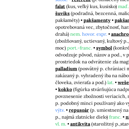
falat
(kus, veľký kus, kusisko)
maď.
šuviks
(podradná, bezcenná, mali
pakšaméty)
pakšamenty
pakša
opotrebovaná vec, zbytočnosť, ha
drahá)
nem.
hovor. expr.
anachr
(zbožňovaný, uctievaný, kultový p.
moc)
port.-franc.
symbol
(konkré
odvodzuje pôvod, názov a pod., v p
prostriedok na odvrátenie zla ma
palladium
(posvätný p. chrániaci m
zakázaný p. vyhradený iba na náb
človeka, zvieraťa a pod.)
lat.
weše
kokko
(figúrka stvárňujúca nadp
povznesenie zbožnosti veriacich, 
p. podobný minci používaný ako v
výtv.
repusoár
(p. umiestnený na
p., najmä zlatnícke dielo)
franc.
n
vl. m.
antikvita
(starožitný p.,sta