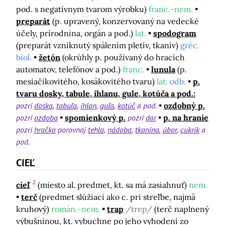
pod. s negatívnym tvarom výrobku)
franc.-nem.
preparát
(p. upravený, konzervovaný na vedecké
účely, prírodnina, orgán a pod.)
lat.
spodogram
(preparát vzniknutý spálením pletív, tkanív)
gréc.
biol.
žetón
(okrúhly p. používaný do hracích
automatov, telefónov a pod.)
franc.
lunula
(p.
mesiačikovitého, kosákovitého tvaru)
lat.
odb.
p.
tvaru dosky, tabule, ihlanu, gule, kotúča a pod.:
pozri
doska
tabuľa
ihlan
guľa
kotúč
a pod.
ozdobný p.
pozri
ozdoba
spomienkový p.
pozri
dar
p. na hranie
pozri
hračka
porovnaj
tehla
nádoba
tkanina
úbor
cukrík
a
pod.
CIEĽ
2
cieľ
(miesto al. predmet, kt. sa má zasiahnuť)
nem.
terč
(predmet slúžiaci ako c. pri streľbe, najmä
kruhový)
román.-nem.
trap
/trep/
(terč naplnený
výbušninou, kt. vybuchne po jeho vyhodení zo