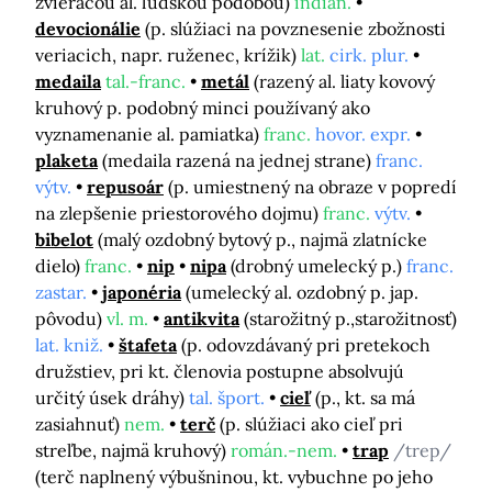
zvieracou al. ľudskou podobou)
indián.
devocionálie
(p. slúžiaci na povznesenie zbožnosti
veriacich, napr. ruženec, krížik)
lat.
cirk. plur.
medaila
tal.-franc.
metál
(razený al. liaty kovový
kruhový p. podobný minci používaný ako
vyznamenanie al. pamiatka)
franc.
hovor. expr.
plaketa
(medaila razená na jednej strane)
franc.
výtv.
repusoár
(p. umiestnený na obraze v popredí
na zlepšenie priestorového dojmu)
franc.
výtv.
bibelot
(malý ozdobný bytový p., najmä zlatnícke
dielo)
franc.
nip
nipa
(drobný umelecký p.)
franc.
zastar.
japonéria
(umelecký al. ozdobný p. jap.
pôvodu)
vl. m.
antikvita
(starožitný p.,starožitnosť)
lat. kniž.
štafeta
(p. odovzdávaný pri pretekoch
družstiev, pri kt. členovia postupne absolvujú
určitý úsek dráhy)
tal. šport.
cieľ
(p., kt. sa má
zasiahnuť)
nem.
terč
(p. slúžiaci ako cieľ pri
streľbe, najmä kruhový)
román.-nem.
trap
/trep/
(terč naplnený výbušninou, kt. vybuchne po jeho