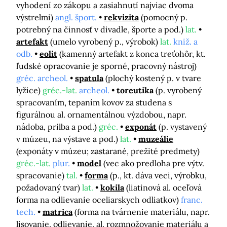
vyhodení zo zákopu a zasiahnutí najviac dvoma
výstrelmi)
angl. šport.
rekvizita
(pomocný p.
potrebný na činnosť v divadle, športe a pod.)
lat.
artefakt
(umelo vyrobený p., výrobok)
lat.
kniž. a
odb.
eolit
(kamenný artefakt z konca treťohôr, kt.
ľudské opracovanie je sporné, pracovný nástroj)
gréc. archeol.
spatula
(plochý kostený p. v tvare
lyžice)
gréc.-lat.
archeol.
toreutika
(p. vyrobený
spracovaním, tepaním kovov za studena s
figurálnou al. ornamentálnou výzdobou, napr.
nádoba, prilba a pod.)
gréc.
exponát
(p. vystavený
v múzeu, na výstave a pod.)
lat.
muzeálie
(exponáty v múzeu; zastarané, prežité predmety)
gréc.-lat.
plur.
model
(vec ako predloha pre výtv.
spracovanie)
tal.
forma
(p., kt. dáva veci, výrobku,
požadovaný tvar)
lat.
kokila
(liatinová al. oceľová
forma na odlievanie oceliarskych odliatkov)
franc.
tech.
matrica
(forma na tvárnenie materiálu, napr.
lisovanie, odlievanie, al. rozmnožovanie materiálu a