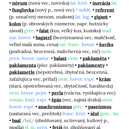
nóvum
(nová vec, novinka)
lat. kniž.
inovácia
lat.
funglovka
(nový p., nová vec)
?
subšt.
referent
(p. označený menom, znakom)
lat. log.
gigant
kolos
(p. obrovských rozmerov, napr. hutnícky
závod)
gréc.
falat
(kus, veľký kus, kusisko)
maď.
nár. hovor.
bagateľ
(bezvýznamná vec, maličkosť,
veľmi malá suma, cena)
tal.-franc.
hovor.
šuviks
(podradná, bezcenná, malicherná vec, nič)
nem.
pren. hovor. zastar.
balast
nem.
pakšaméta
pakšamenta
(plur. pakšaméty)
pakšamenty
pakšametle
(nepotrebná, zbytočná, bezcenná,
zaťažujúca vec, príťaž)
nem.
hovor. expr.
krám
(stará, opotrebovaná vec, zbytočnosť, haraburda)
nem.
hovor. pejor.
perla
(vzácna, vynikajúca vec)
román.
kniž. expr.
špás
(vec, najmä drahá)
nem.
hovor. expr.
anachronizmus
gréc.
paseizmus
(zastaraná vec, prežitok)
franc. kniž.
idol
gréc.-lat.
baal
/bál/
(zbožňovaný, uctievaný, kultový p.,
modla)
vl. m.
pren.
fetiš
(p. zbožňovaný al.