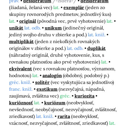
práv.
desideratum
/-ziderá-/
deziderátum
(žiadaná, želaná vec)
lat.
exemplár
(jeden zo
skupiny rovnorodých predmetov, jednotlivý kus)
lat.
originál
(pôvodná vec, prvé vyhotovenie)
lat.
unikát
lat. odb.
unikum
(jedinečný originál,
jediný svojho druhu v zbierke a pod.)
lat. kniž.
multiplikát
(jeden z niekoľkých rovnakých
originálov v zbierke a pod.)
lat. odb.
duplikát
(náhradný originál, druhé vyhotovenie, kus, s
rovnakou platnosťou ako prvé vyhotovenie)
lat.
ekvivalent
(vec s rovnakou platnosťou, významom,
hodnotou)
lat.
analogón
(obdobný, podobný p.)
gréc. kniž.
solitér
(vec vyskytujúca sa jednotlivo)
franc. kniž.
exotikum
(nezvyčajná, nápadná,
zaujímavá, zvláštna vec)
gréc.
kuriozita
kurióznosť
lat.
kuriózum
(neobvyklosť,
nevšednosť, neobyčajnosť, nezvyčajnosť, zvláštnosť,
zriedkavosť)
lat. kniž.
rarita
(neobvyklosť,
vzácnosť, nezvyčajnosť, zvláštnosť, zriedkavosť)
lat.