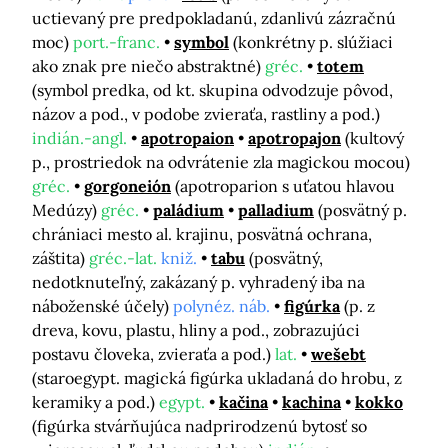
uctievaný pre predpokladanú, zdanlivú zázračnú
moc)
port.-franc.
symbol
(konkrétny p. slúžiaci
ako znak pre niečo abstraktné)
gréc.
totem
(symbol predka, od kt. skupina odvodzuje pôvod,
názov a pod., v podobe zvieraťa, rastliny a pod.)
indián.-angl.
apotropaion
apotropajon
(kultový
p., prostriedok na odvrátenie zla magickou mocou)
gréc.
gorgoneión
(apotroparion s uťatou hlavou
Medúzy)
gréc.
paládium
palladium
(posvätný p.
chrániaci mesto al. krajinu, posvätná ochrana,
záštita)
gréc.-lat.
kniž.
tabu
(posvätný,
nedotknuteľný, zakázaný p. vyhradený iba na
náboženské účely)
polynéz. náb.
figúrka
(p. z
dreva, kovu, plastu, hliny a pod., zobrazujúci
postavu človeka, zvieraťa a pod.)
lat.
wešebt
(staroegypt. magická figúrka ukladaná do hrobu, z
keramiky a pod.)
egypt.
kačina
kachina
kokko
(figúrka stvárňujúca nadprirodzenú bytosť so