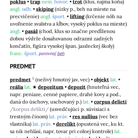
poklus
trap
nem.
hovor.
trot
(klus, najmä koňa)
angl.
odb.
skiping
(nízky p., beh na mieste na
precvičenie)
angl.
šport.
lifting
(krčenie nôh na
uvoľnenie svalstva a kĺbov, vysoký poklus na mieste)
angl.
pasáž
(chod, klus so značne predĺženou
dobou výdrže dosahovanou odrazmi zadných
končatín, figúra vysokej špan. jazdeckej školy)
franc.
šport.
porovnaj
beh
PREDMET
1
predmet
(neživý hmotný jav, vec)
objekt
lat.
reália
lat.
depozitum
depozit
(hnuteľná vec,
napr. peniaze, cenné papiere, drahé kovy a pod.,
daná do úschovy, uschovaný p.)
lat.
corpus delicti
/korpus deliktí/
(usvedčujúci p. súvisiaci s
trestným činom)
lat. práv.
res nullius
(vec bez
vlastníka)
lat. práv.
derelikt
(opustená vec, ku kt.
sa nik nehlási, napr. tovar pri colnej kontrole)
lat.