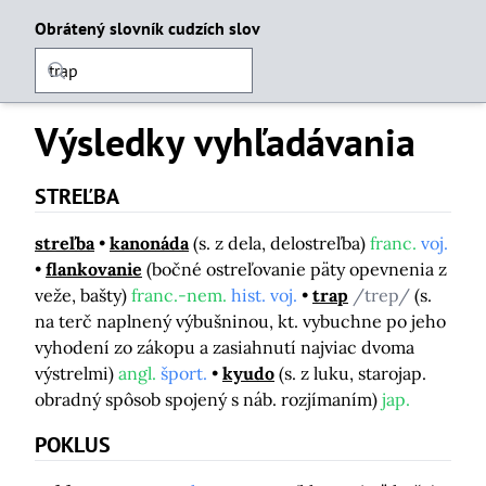
Obrátený slovník cudzích slov
Výsledky vyhľadávania
STREĽBA
streľba
kanonáda
(s. z dela, delostreľba)
franc.
voj.
flankovanie
(bočné ostreľovanie päty opevnenia z
veže, bašty)
franc.-nem.
hist. voj.
trap
/trep/
(s.
na terč naplnený výbušninou, kt. vybuchne po jeho
vyhodení zo zákopu a zasiahnutí najviac dvoma
výstrelmi)
angl.
šport.
kyudo
(s. z luku, starojap.
obradný spôsob spojený s náb. rozjímaním)
jap.
POKLUS