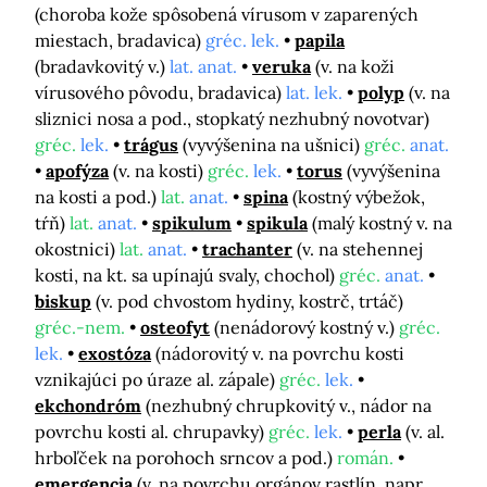
(choroba kože spôsobená vírusom v zaparených
miestach, bradavica)
gréc. lek.
papila
(bradavkovitý v.)
lat. anat.
veruka
(v. na koži
vírusového pôvodu, bradavica)
lat. lek.
polyp
(v. na
sliznici nosa a pod., stopkatý nezhubný novotvar)
gréc.
lek.
trágus
(vyvýšenina na ušnici)
gréc.
anat.
apofýza
(v. na kosti)
gréc.
lek.
torus
(vyvýšenina
na kosti a pod.)
lat.
anat.
spina
(kostný výbežok,
tŕň)
lat.
anat.
spikulum
spikula
(malý kostný v. na
okostnici)
lat.
anat.
trachanter
(v. na stehennej
kosti, na kt. sa upínajú svaly, chochol)
gréc.
anat.
biskup
(v. pod chvostom hydiny, kostrč, trtáč)
gréc.-nem.
osteofyt
(nenádorový kostný v.)
gréc.
lek.
exostóza
(nádorovitý v. na povrchu kosti
vznikajúci po úraze al. zápale)
gréc.
lek.
ekchondróm
(nezhubný chrupkovitý v., nádor na
povrchu kosti al. chrupavky)
gréc.
lek.
perla
(v. al.
hrboľček na porohoch srncov a pod.)
román.
emergencia
(v. na povrchu orgánov rastlín, napr.