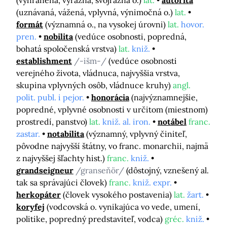
(uznávaná, vážená, vplyvná, výnimočná o.)
lat.
formát
(významná o., na vysokej úrovni)
lat.
hovor.
pren.
nobilita
(vedúce osobnosti, popredná,
bohatá spoločenská vrstva)
lat.
kniž.
establishment
/-išm-/
(vedúce osobnosti
verejného života, vládnuca, najvyššia vrstva,
skupina vplyvných osôb, vládnuce kruhy)
angl.
polit. publ. i pejor.
honorácia
(najvýznamnejšie,
popredné, vplyvné osobnosti v určitom (miestnom)
prostredí, panstvo)
lat.
kniž. al. iron.
notábel
franc.
zastar.
notabilita
(významný, vplyvný činiteľ,
pôvodne najvyšší štátny, vo franc. monarchii, najmä
z najvyššej šľachty hist.)
franc.
kniž.
grandseigneur
/granseňör/
(dôstojný, vznešený al.
tak sa správajúci človek)
franc.
kniž. expr.
herkopáter
(človek vysokého postavenia)
lat.
žart.
koryfej
(vodcovská o. vynikajúca vo vede, umení,
politike, popredný predstaviteľ, vodca)
gréc.
kniž.