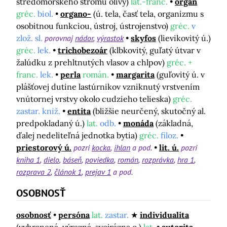
stredomorského stromu olivy)
lat.-franc.
orgán
gréc.
biol.
organo-
(ú. tela, časť tela, organizmu s
osobitnou funkciou, ústroj, ústrojenstvo)
gréc.
v
zlož. sl.
porovnaj
nádor
výrastok
skyfos
(lievikovitý ú.)
gréc.
lek.
trichobezoár
(klbkovitý, guľatý útvar v
žalúdku z prehltnutých vlasov a chlpov)
gréc. +
franc.
lek.
perla
román.
margarita
(guľovitý ú. v
plášťovej dutine lastúrnikov vzniknutý vrstvením
vnútornej vrstvy okolo cudzieho telieska)
gréc.
zastar. kniž.
entita
(bližšie neurčený, skutočný al.
predpokladaný ú.)
lat.
odb.
monáda
(základná,
ďalej nedeliteľná jednotka bytia)
gréc.
filoz.
priestorový ú.
pozri
kocka
ihlan
a pod.
lit. ú.
pozri
kniha 1
dielo
báseň
poviedka
román
rozprávka
hra 1
rozprava 2
článok 1
prejav 1
a pod.
OSOBNOSŤ
osobnosť
persóna
lat.
zastar.
individualita
(vyhranená, výrazná, svojrázna o.)
lat.
autorita