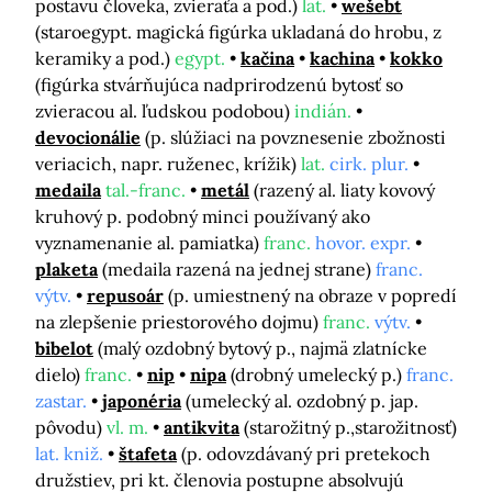
postavu človeka, zvieraťa a pod.)
lat.
wešebt
(staroegypt. magická figúrka ukladaná do hrobu, z
keramiky a pod.)
egypt.
kačina
kachina
kokko
(figúrka stvárňujúca nadprirodzenú bytosť so
zvieracou al. ľudskou podobou)
indián.
devocionálie
(p. slúžiaci na povznesenie zbožnosti
veriacich, napr. ruženec, krížik)
lat.
cirk. plur.
medaila
tal.-franc.
metál
(razený al. liaty kovový
kruhový p. podobný minci používaný ako
vyznamenanie al. pamiatka)
franc.
hovor. expr.
plaketa
(medaila razená na jednej strane)
franc.
výtv.
repusoár
(p. umiestnený na obraze v popredí
na zlepšenie priestorového dojmu)
franc.
výtv.
bibelot
(malý ozdobný bytový p., najmä zlatnícke
dielo)
franc.
nip
nipa
(drobný umelecký p.)
franc.
zastar.
japonéria
(umelecký al. ozdobný p. jap.
pôvodu)
vl. m.
antikvita
(starožitný p.,starožitnosť)
lat. kniž.
štafeta
(p. odovzdávaný pri pretekoch
družstiev, pri kt. členovia postupne absolvujú