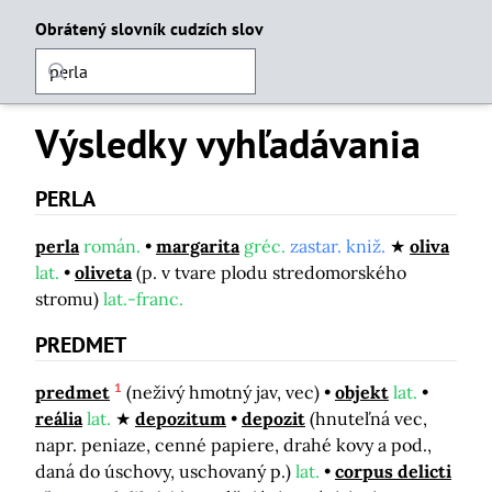
Obrátený slovník cudzích slov
Výsledky vyhľadávania
PERLA
perla
román.
margarita
gréc.
zastar. kniž.
oliva
lat.
oliveta
(p. v tvare plodu stredomorského
stromu)
lat.-franc.
PREDMET
1
predmet
(neživý hmotný jav, vec)
objekt
lat.
reália
lat.
depozitum
depozit
(hnuteľná vec,
napr. peniaze, cenné papiere, drahé kovy a pod.,
daná do úschovy, uschovaný p.)
lat.
corpus delicti