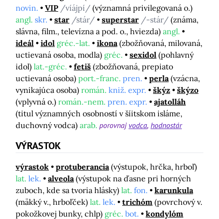
novin.
VIP
/víájpí/
(významná privilegovaná o.)
angl.
skr.
star
/stár/
superstar
/-stár/
(známa,
slávna, film., televízna a pod. o., hviezda)
angl.
ideál
idol
gréc.-lat.
ikona
(zbožňovaná, milovaná,
uctievaná osoba, modla)
gréc.
sexidol
(pohlavný
idol)
lat.-gréc.
fetiš
(zbožňovaná, prepiato
uctievaná osoba)
port.-franc.
pren.
perla
(vzácna,
vynikajúca osoba)
román.
kniž. expr.
škýz
škýzo
(vplyvná o.)
román.-nem.
pren. expr.
ajatolláh
(titul významných osobností v šíitskom isláme,
duchovný vodca)
arab.
porovnaj
vodca
hodnostár
VÝRASTOK
výrastok
protuberancia
(výstupok, hrčka, hrboľ)
lat.
lek.
alveola
(výstupok na ďasne pri horných
zuboch, kde sa tvoria hlásky)
lat.
fon.
karunkula
(mäkký v., hrboľček)
lat.
lek.
trichóm
(povrchový v.
pokožkovej bunky, chlp)
gréc.
bot.
kondylóm