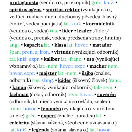
protagonista
(vedúca o., priekopník)
gréc.
kniž.
spiritus agens
spiritus rektor
(vynikajúca o.,
vedúci, riadiaci duch, duchovný pôvodca, hlavný
činiteľ, vodca podujatia)
lat.
kniž.
kormidelník
(vedúca o., vodca)
rus.
líder
leader
/líder/
(vedúca o., predák, vodca, predseda strany, hnutia)
angl.
kapacita
lat.
klasa
lat.
hovor.
matador
špan.
pren. aj iron.
virtuóz
(vynikajúci odborník)
tal.
kniž. expr.
kaliber
lat.-franc.
eso
(vynikajúci,
významný o.)
lat.-nem.
hovor. expr.
macher
nem.
hovor. expr.
majster
lat.-nem.
šajba
(znalec,
odborník)
rus.
slang.
káder
(šikovný človek)
franc.
kanón
(šikovný, vynikajúci odborník)
tal.-nem.
fachman
(dobrý odborník)
nem.
hovor.
suverén
(odborník, kt. niečo vynikajúco ovláda, znalec)
franc.
hovor.
fenomén
(vynikajúca o. v určitom
smere)
gréc.
expert
(znalec, poradca)
lat.
celebrita
(slávna, vážená, všeobecne uznávaná o.)
lat.
kniž.
legenda
(známa, slávna o.)
lat.
hovor.