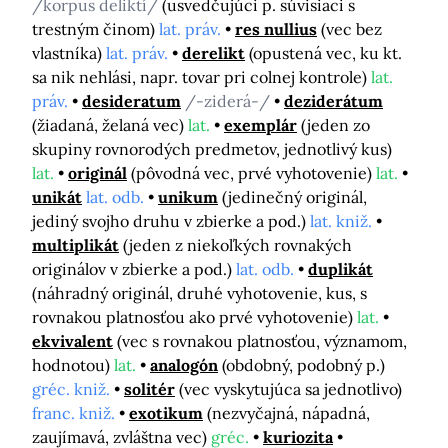
/korpus deliktí/
(usvedčujúci p. súvisiaci s
trestným činom)
lat. práv.
res nullius
(vec bez
vlastníka)
lat. práv.
derelikt
(opustená vec, ku kt.
sa nik nehlási, napr. tovar pri colnej kontrole)
lat.
práv.
desideratum
/-ziderá-/
deziderátum
(žiadaná, želaná vec)
lat.
exemplár
(jeden zo
skupiny rovnorodých predmetov, jednotlivý kus)
lat.
originál
(pôvodná vec, prvé vyhotovenie)
lat.
unikát
lat. odb.
unikum
(jedinečný originál,
jediný svojho druhu v zbierke a pod.)
lat. kniž.
multiplikát
(jeden z niekoľkých rovnakých
originálov v zbierke a pod.)
lat. odb.
duplikát
(náhradný originál, druhé vyhotovenie, kus, s
rovnakou platnosťou ako prvé vyhotovenie)
lat.
ekvivalent
(vec s rovnakou platnosťou, významom,
hodnotou)
lat.
analogón
(obdobný, podobný p.)
gréc. kniž.
solitér
(vec vyskytujúca sa jednotlivo)
franc. kniž.
exotikum
(nezvyčajná, nápadná,
zaujímavá, zvláštna vec)
gréc.
kuriozita