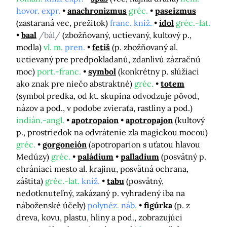
hovor. expr.
anachronizmus
gréc.
paseizmus
(zastaraná vec, prežitok)
franc. kniž.
idol
gréc.-lat.
baal
/bál/
(zbožňovaný, uctievaný, kultový p.,
modla)
vl. m.
pren.
fetiš
(p. zbožňovaný al.
uctievaný pre predpokladanú, zdanlivú zázračnú
moc)
port.-franc.
symbol
(konkrétny p. slúžiaci
ako znak pre niečo abstraktné)
gréc.
totem
(symbol predka, od kt. skupina odvodzuje pôvod,
názov a pod., v podobe zvieraťa, rastliny a pod.)
indián.-angl.
apotropaion
apotropajon
(kultový
p., prostriedok na odvrátenie zla magickou mocou)
gréc.
gorgoneión
(apotroparion s uťatou hlavou
Medúzy)
gréc.
paládium
palladium
(posvätný p.
chrániaci mesto al. krajinu, posvätná ochrana,
záštita)
gréc.-lat.
kniž.
tabu
(posvätný,
nedotknuteľný, zakázaný p. vyhradený iba na
náboženské účely)
polynéz. náb.
figúrka
(p. z
dreva, kovu, plastu, hliny a pod., zobrazujúci