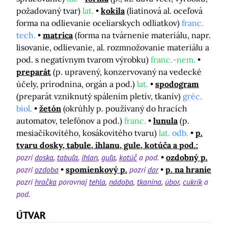
požadovaný tvar)
lat.
kokila
(liatinová al. oceľová
forma na odlievanie oceliarskych odliatkov)
franc.
tech.
matrica
(forma na tvárnenie materiálu, napr.
lisovanie, odlievanie, al. rozmnožovanie materiálu a
pod. s negatívnym tvarom výrobku)
franc.-nem.
preparát
(p. upravený, konzervovaný na vedecké
účely, prírodnina, orgán a pod.)
lat.
spodogram
(preparát vzniknutý spálením pletív, tkanív)
gréc.
biol.
žetón
(okrúhly p. používaný do hracích
automatov, telefónov a pod.)
franc.
lunula
(p.
mesiačikovitého, kosákovitého tvaru)
lat.
odb.
p.
tvaru dosky, tabule, ihlanu, gule, kotúča a pod.:
pozri
doska
tabuľa
ihlan
guľa
kotúč
a pod.
ozdobný p.
pozri
ozdoba
spomienkový p.
pozri
dar
p. na hranie
pozri
hračka
porovnaj
tehla
nádoba
tkanina
úbor
cukrík
a
pod.
ÚTVAR