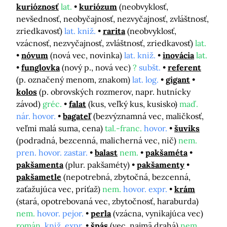
kurióznosť
lat.
kuriózum
(neobvyklosť,
nevšednosť, neobyčajnosť, nezvyčajnosť, zvláštnosť,
zriedkavosť)
lat. kniž.
rarita
(neobvyklosť,
vzácnosť, nezvyčajnosť, zvláštnosť, zriedkavosť)
lat.
nóvum
(nová vec, novinka)
lat. kniž.
inovácia
lat.
funglovka
(nový p., nová vec)
?
subšt.
referent
(p. označený menom, znakom)
lat. log.
gigant
kolos
(p. obrovských rozmerov, napr. hutnícky
závod)
gréc.
falat
(kus, veľký kus, kusisko)
maď.
nár. hovor.
bagateľ
(bezvýznamná vec, maličkosť,
veľmi malá suma, cena)
tal.-franc.
hovor.
šuviks
(podradná, bezcenná, malicherná vec, nič)
nem.
pren. hovor. zastar.
balast
nem.
pakšaméta
pakšamenta
(plur. pakšaméty)
pakšamenty
pakšametle
(nepotrebná, zbytočná, bezcenná,
zaťažujúca vec, príťaž)
nem.
hovor. expr.
krám
(stará, opotrebovaná vec, zbytočnosť, haraburda)
nem.
hovor. pejor.
perla
(vzácna, vynikajúca vec)
román.
kniž. expr.
špás
(vec, najmä drahá)
nem.