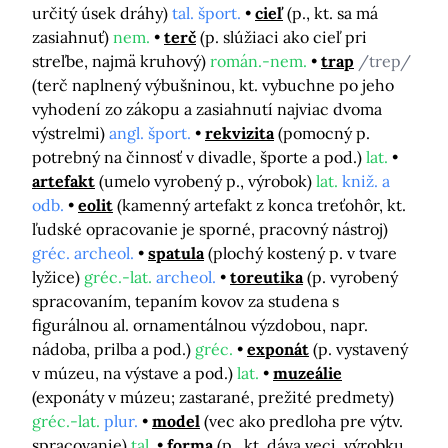
určitý úsek dráhy)
tal. šport.
cieľ
(p., kt. sa má
zasiahnuť)
nem.
terč
(p. slúžiaci ako cieľ pri
streľbe, najmä kruhový)
román.-nem.
trap
/trep/
(terč naplnený výbušninou, kt. vybuchne po jeho
vyhodení zo zákopu a zasiahnutí najviac dvoma
výstrelmi)
angl. šport.
rekvizita
(pomocný p.
potrebný na činnosť v divadle, športe a pod.)
lat.
artefakt
(umelo vyrobený p., výrobok)
lat.
kniž. a
odb.
eolit
(kamenný artefakt z konca treťohôr, kt.
ľudské opracovanie je sporné, pracovný nástroj)
gréc. archeol.
spatula
(plochý kostený p. v tvare
lyžice)
gréc.-lat.
archeol.
toreutika
(p. vyrobený
spracovaním, tepaním kovov za studena s
figurálnou al. ornamentálnou výzdobou, napr.
nádoba, prilba a pod.)
gréc.
exponát
(p. vystavený
v múzeu, na výstave a pod.)
lat.
muzeálie
(exponáty v múzeu; zastarané, prežité predmety)
gréc.-lat.
plur.
model
(vec ako predloha pre výtv.
spracovanie)
tal.
forma
(p., kt. dáva veci, výrobku,