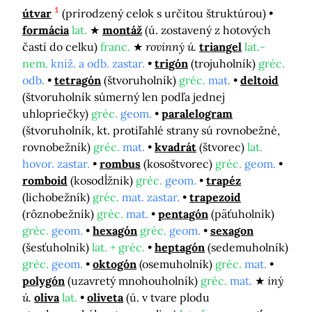
1
útvar
(prirodzený celok s určitou štruktúrou)
formácia
lat.
montáž
(ú. zostavený z hotových
častí do celku)
franc.
rovinný ú.
triangel
lat.-
nem.
kniž. a odb. zastar.
trigón
(trojuholník)
gréc.
odb.
tetragón
(štvoruholník)
gréc.
mat.
deltoid
(štvoruholník súmerný len podľa jednej
uhlopriečky)
gréc.
geom.
paralelogram
(štvoruholník, kt. protiľahlé strany sú rovnobežné,
rovnobežník)
gréc.
mat.
kvadrát
(štvorec)
lat.
hovor. zastar.
rombus
(kosoštvorec)
gréc.
geom.
romboid
(kosodĺžnik)
gréc.
geom.
trapéz
(lichobežník)
gréc.
mat. zastar.
trapezoid
(rôznobežník)
gréc.
mat.
pentagón
(päťuholník)
gréc.
geom.
hexagón
gréc.
geom.
sexagon
(šesťuholník)
lat. + gréc.
heptagón
(sedemuholník)
gréc.
geom.
oktogón
(osemuholník)
gréc.
mat.
polygón
(uzavretý mnohouholník)
gréc.
mat.
iný
ú.
oliva
lat.
oliveta
(ú. v tvare plodu