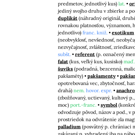
predmetov, jednotlivý kus)
lat.
or
jediný svojho druhu v zbierke a po
duplikát
(náhradný originál, druh
rovnakou platnosťou, významom, 
jednotlivo)
franc. kniž.
exotikum
(neobvyklosť, nevšednosť, neobyčaj
nezvyčajnosť, zvláštnosť, zriedkav
subšt.
referent
(p. označený me
falat
(kus, veľký kus, kusisko)
maď.
šuviks
(podradná, bezcenná, mali
pakšaméty)
pakšamenty
pakša
opotrebovaná vec, zbytočnosť, ha
drahá)
nem.
hovor. expr.
anachr
(zbožňovaný, uctievaný, kultový p.
moc)
port.-franc.
symbol
(konkré
odvodzuje pôvod, názov a pod., v p
prostriedok na odvrátenie zla ma
palladium
(posvätný p. chrániaci m
zakázaný p. vyhradený iba na náb