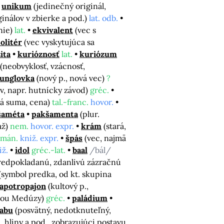
unikum
(jedinečný originál,
inálov v zbierke a pod.)
lat. odb.
nie)
lat.
ekvivalent
(vec s
solitér
(vec vyskytujúca sa
ita
kurióznosť
lat.
kuriózum
(neobvyklosť, vzácnosť,
funglovka
(nový p., nová vec)
?
v, napr. hutnícky závod)
gréc.
lá suma, cena)
tal.-franc.
hovor.
šaméta
pakšamenta
(plur.
až)
nem.
hovor. expr.
krám
(stará,
omán.
kniž. expr.
špás
(vec, najmä
iž.
idol
gréc.-lat.
baal
/bál/
predpokladanú, zdanlivú zázračnú
(symbol predka, od kt. skupina
apotropajon
(kultový p.,
avou Medúzy)
gréc.
paládium
tabu
(posvätný, nedotknuteľný,
u, hliny a pod., zobrazujúci postavu