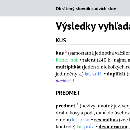
Obrátený slovník cudzích slov
Výsledky vyhľad
KUS
2
kus
(samostatná jednotka väčši
franc.-hol.
talent
(240 k., najmä 
multiplikát
(jeden z niekoľkých r
jedinečný k.)
lat. kniž.
duplikát
(
predmet 1
PREDMET
1
predmet
(neživý hmotný jav, vec
drahé kovy a pod., daná do úschov
činom)
lat. práv.
res nullius
(vec 
kontrole)
lat.
práv.
desideratum