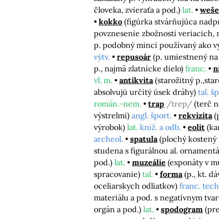
človeka, zvieraťa a pod.)
lat.
weše
kokko
(figúrka stvárňujúca nadp
povznesenie zbožnosti veriacich, 
p. podobný minci používaný ako v
výtv.
repusoár
(p. umiestnený na
p., najmä zlatnícke dielo)
franc.
n
vl. m.
antikvita
(starožitný p.,sta
absolvujú určitý úsek dráhy)
tal. š
román.-nem.
trap
/trep/
(terč 
výstrelmi)
angl. šport.
rekvizita
(
výrobok)
lat.
kniž. a odb.
eolit
(ka
archeol.
spatula
(plochý kostený 
studena s figurálnou al. ornamentá
pod.)
lat.
muzeálie
(exponáty v m
spracovanie)
tal.
forma
(p., kt. 
oceliarskych odliatkov)
franc. tech
materiálu a pod. s negatívnym tv
orgán a pod.)
lat.
spodogram
(pr