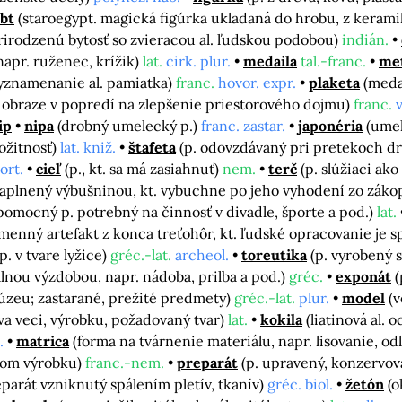
bt
(staroegypt. magická figúrka ukladaná do hrobu, z kerami
rirodzenú bytosť so zvieracou al. ľudskou podobou)
indián.
napr. ruženec, krížik)
lat.
cirk. plur.
medaila
tal.-franc.
me
yznamenanie al. pamiatka)
franc.
hovor. expr.
plaketa
(meda
 obraze v popredí na zlepšenie priestorového dojmu)
franc.
v
ip
nipa
(drobný umelecký p.)
franc. zastar.
japonéria
(umel
rožitnosť)
lat. kniž.
štafeta
(p. odovzdávaný pri pretekoch dru
port.
cieľ
(p., kt. sa má zasiahnuť)
nem.
terč
(p. slúžiaci ako
naplnený výbušninou, kt. vybuchne po jeho vyhodení zo záko
pomocný p. potrebný na činnosť v divadle, športe a pod.)
lat.
menný artefakt z konca treťohôr, kt. ľudské opracovanie je s
p. v tvare lyžice)
gréc.-lat.
archeol.
toreutika
(p. vyrobený 
lnou výzdobou, napr. nádoba, prilba a pod.)
gréc.
exponát
(
úzeu; zastarané, prežité predmety)
gréc.-lat.
plur.
model
(v
dáva veci, výrobku, požadovaný tvar)
lat.
kokila
(liatinová al. 
.
matrica
(forma na tvárnenie materiálu, napr. lisovanie, od
arom výrobku)
franc.-nem.
preparát
(p. upravený, konzervov
eparát vzniknutý spálením pletív, tkanív)
gréc. biol.
žetón
(o