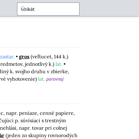
zastar.
gros
(veľtucet, 144 k.)
redmetov, jednotlivý k.)
lat.
diný k. svojho druhu v zbierke,
rvé vyhotovenie)
lat.
porovnaj
c, napr. peniaze, cenné papiere,
ujúci p. súvisiaci s trestným
nehlási, napr. tovar pri colnej
ár
(jeden zo skupiny rovnorodých