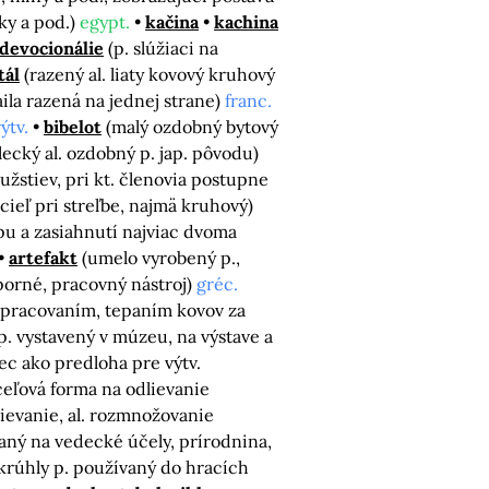
ky a pod.)
egypt.
kačina
kachina
devocionálie
(p. slúžiaci na
tál
(razený al. liaty kovový kruhový
ila razená na jednej strane)
franc.
ýtv.
bibelot
(malý ozdobný bytový
ecký al. ozdobný p. jap. pôvodu)
žstiev, pri kt. členovia postupne
 cieľ pri streľbe, najmä kruhový)
pu a zasiahnutí najviac dvoma
artefakt
(umelo vyrobený p.,
porné, pracovný nástroj)
gréc.
spracovaním, tepaním kovov za
p. vystavený v múzeu, na výstave a
ec ako predloha pre výtv.
oceľová forma na odlievanie
lievanie, al. rozmnožovanie
aný na vedecké účely, prírodnina,
krúhly p. používaný do hracích