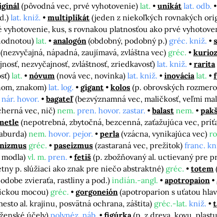
iginál
(pôvodná vec, prvé vyhotovenie)
lat.
unikát
lat. odb.
d.)
lat. kniž.
multiplikát
(jeden z niekoľkých rovnakých orig
é vyhotovenie, kus, s rovnakou platnosťou ako prvé vyhotove
hodnotou)
lat.
analogón
(obdobný, podobný p.)
gréc. kniž.
(nezvyčajná, nápadná, zaujímavá, zvláštna vec)
gréc.
kurioz
nosť, nezvyčajnosť, zvláštnosť, zriedkavosť)
lat. kniž.
rarita
osť)
lat.
nóvum
(nová vec, novinka)
lat. kniž.
inovácia
lat.
nom, znakom)
lat. log.
gigant
kolos
(p. obrovských rozmero
nár. hovor.
bagateľ
(bezvýznamná vec, maličkosť, veľmi ma
cherná vec, nič)
nem.
pren. hovor. zastar.
balast
nem.
pak
metle
(nepotrebná, zbytočná, bezcenná, zaťažujúca vec, príť
raburda)
nem.
hovor. pejor.
perla
(vzácna, vynikajúca vec)
r
onizmus
gréc.
paseizmus
(zastaraná vec, prežitok)
franc. kn
, modla)
vl. m.
pren.
fetiš
(p. zbožňovaný al. uctievaný pre 
tny p. slúžiaci ako znak pre niečo abstraktné)
gréc.
totem
odobe zvieraťa, rastliny a pod.)
indián.-angl.
apotropaion
gickou mocou)
gréc.
gorgoneión
(apotroparion s uťatou hl
esto al. krajinu, posvätná ochrana, záštita)
gréc.-lat.
kniž.
oženské účely)
polynéz. náb.
figúrka
(p. z dreva, kovu, plast