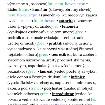
významný o., osobnosť)
lat.-nem.
hovor. expr.
káder
franc.
kumštár
(šikovný, obratný človek)
nem.
hovor. expr.
suverén
(o., kt. niečo vynikajúca
ovláda, znalec)
franc.
hovor.
autorita
(uznávaný,
vážený, vplyvný o., znalec)
lat.
fenomén
(vynikajúca osobnosť v určitom smere)
gréc.
technik
(o. dokonale ovládajúci tech. stránku
určitej činnosti)
gréc.
praktik
(šikovný, zručný,
vynachádzavý o., kt. sa vyzná v skutočnej činnosti
nejakého odboru)
gréc.
teoretik
(o., kt. sa zaoberá
systémom názorov na určitý predmet skúmania,
overených, usporiadaných a zovšeobecnených
poznatkov)
gréc.
laureát
(vedec poctený za výkon,
dielo cenou a čestným titulom)
lat.
inžinier
(vysokoškolsky vzdelaný o., napr. tech., poľnohosp.,
ekon. a pod.)
franc.
polyhistor
(znalec mnohých
vedných odborov)
gréc.
introduktor
(vedec, kt.
otvára a vedie rokovanie vedeckej konferencie)
lat.