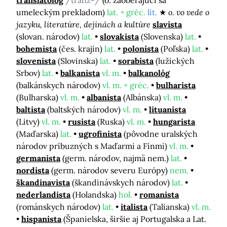
translatológ
/tranz-/
(o. zaoberajúci sa
umeleckým prekladom)
lat. + gréc.
lit.
o. vo vede o
jazyku, literatúre, dejinách a kultúre
slavista
(slovan. národov)
lat.
slovakista
(Slovenska)
lat.
bohemista
(čes. krajín)
lat.
polonista
(Poľska)
lat.
slovenista
(Slovinska)
lat.
sorabista
(lužických
Srbov)
lat.
balkanista
vl. m.
balkanológ
(balkánskych národov)
vl. m. + gréc.
bulharista
(Bulharska)
vl. m.
albanista
(Albánska)
vl. m.
baltista
(baltských národov)
vl. m.
lituanista
(Litvy)
vl. m.
rusista
(Ruska)
vl. m.
hungarista
(Maďarska)
lat.
ugrofinista
(pôvodne uralských
národov príbuzných s Maďarmi a Fínmi)
vl. m.
germanista
(germ. národov, najmä nem.)
lat.
nordista
(germ. národov severu Európy)
nem.
škandinavista
(škandinávskych národov)
lat.
nederlandista
(Holandska)
hol.
romanista
(románskych národov)
lat.
italista
(Talianska)
vl. m.
hispanista
(Španielska, širšie aj Portugalska a Lat.