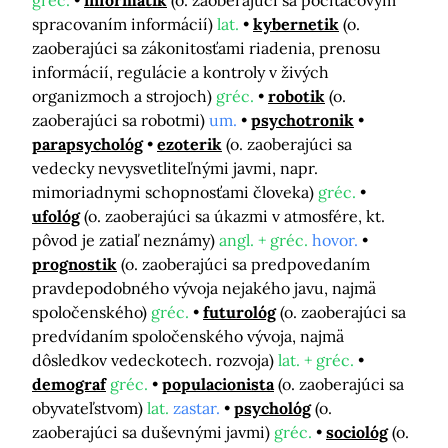
gréc.
informatik
(o. zaoberajúci sa počítačovým
spracovaním informácií)
lat.
kybernetik
(o.
zaoberajúci sa zákonitosťami riadenia, prenosu
informácií, regulácie a kontroly v živých
organizmoch a strojoch)
gréc.
robotik
(o.
zaoberajúci sa robotmi)
um.
psychotronik
parapsychológ
ezoterik
(o. zaoberajúci sa
vedecky nevysvetliteľnými javmi, napr.
mimoriadnymi schopnosťami človeka)
gréc.
ufológ
(o. zaoberajúci sa úkazmi v atmosfére, kt.
pôvod je zatiaľ neznámy)
angl. + gréc.
hovor.
prognostik
(o. zaoberajúci sa predpovedaním
pravdepodobného vývoja nejakého javu, najmä
spoločenského)
gréc.
futurológ
(o. zaoberajúci sa
predvídaním spoločenského vývoja, najmä
dôsledkov vedeckotech. rozvoja)
lat. + gréc.
demograf
gréc.
populacionista
(o. zaoberajúci sa
obyvateľstvom)
lat.
zastar.
psychológ
(o.
zaoberajúci sa duševnými javmi)
gréc.
sociológ
(o.