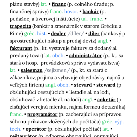
plánu stavby)
lat.
financ
(p. colného úradu; p.
finančnej správy)
franc.
hovor.
bankár
(p.
peňažnej a úverovej inštitúcie)
tal.-franc.
trapezita
(bankár a zmenárnik v starom Grécku a
Ríme)
gréc.
hist.
dealer
/díler/
díler
(bankový p.
sprostredkujúci nákup a predaj devíz)
angl.
fakturant
(p., kt. vystavuje faktúry za dodaný al.
predaný tovar)
lat.
obch.
administrátor
(p., kt. sa
stará o hosp.-prevádzkovú správu vydavateľstva)
lat.
salesman
/sejlzmen/
(p., kt. sa stará o
zákazníkov, prijíma a vybavuje objednávky, najmä u
veľkých firiem)
angl.
obch.
stevard
steward
(p.
obsluhujúci cestujúcich v lietadle al. na lodi,
obsluhovač v lietadle al. na lodi)
angl.
anketár
(p.
zisťujúci verejnú mienku, najmä formou dotazníka)
franc.
programátor
(p. zaoberajúci sa prípravou
súhrnu príkazov vložených do počítača)
gréc.
výp.
tech.
operátor
(p. obsluhujúci počítač)
lat.
reštaurátor
(p. odborne obnovujúci, opravujúci