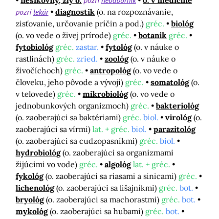
nešikovný, zlý o.
pozri
neodborník
o. v medicíne
pozri
lekár
diagnostik
(o. na rozpoznávanie,
zisťovanie, určovanie príčin a pod.)
gréc.
biológ
(o. vo vede o živej prírode)
gréc.
botanik
gréc.
fytobiológ
gréc.
zastar.
fytológ
(o. v náuke o
rastlinách)
gréc.
zried.
zoológ
(o. v náuke o
živočíchoch)
gréc.
antropológ
(o. vo vede o
človeku, jeho pôvode a vývoji)
gréc.
somatológ
(o.
v telovede)
gréc.
mikrobiológ
(o. vo vede o
jednobunkových organizmoch)
gréc.
bakteriológ
(o. zaoberajúci sa baktériami)
gréc.
biol.
virológ
(o.
zaoberajúci sa vírmi)
lat. + gréc.
biol.
parazitológ
(o. zaoberajúci sa cudzopasníkmi)
gréc.
biol.
hydrobiológ
(o. zaoberajúci sa organizmami
žijúcimi vo vode)
gréc.
algológ
lat. + gréc.
fykológ
(o. zaoberajúci sa riasami a sinicami)
gréc.
lichenológ
(o. zaoberajúci sa lišajníkmi)
gréc.
bot.
bryológ
(o. zaoberajúci sa machorastmi)
gréc.
bot.
mykológ
(o. zaoberajúci sa hubami)
gréc.
bot.