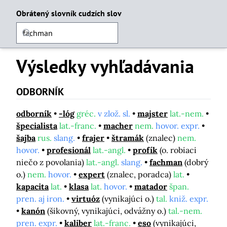
Obrátený slovník cudzích slov
Výsledky vyhľadávania
ODBORNÍK
odborník
-lóg
gréc.
v zlož. sl.
majster
lat.-nem.
špecialista
lat.-franc.
macher
nem.
hovor. expr.
šajba
rus.
slang.
frajer
štramák
(znalec)
nem.
hovor.
profesionál
lat.-angl.
profík
(o. robiaci
niečo z povolania)
lat.-angl.
slang.
fachman
(dobrý
o.)
nem.
hovor.
expert
(znalec, poradca)
lat.
kapacita
lat.
klasa
lat.
hovor.
matador
špan.
pren. aj iron.
virtuóz
(vynikajúci o.)
tal.
kniž. expr.
kanón
(šikovný, vynikajúci, odvážny o.)
tal.-nem.
pren. expr.
kaliber
lat.-franc.
eso
(vynikajúci,