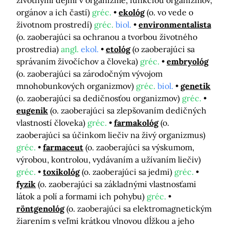
životnými dejmi v organizme, funkciou organizmov,
orgánov a ich častí)
gréc.
ekológ
(o. vo vede o
životnom prostredí)
gréc.
biol.
environmentalista
(o. zaoberajúci sa ochranou a tvorbou životného
prostredia)
angl.
ekol.
etológ
(o zaoberajúci sa
správaním živočíchov a človeka)
gréc.
embryológ
(o. zaoberajúci sa zárodočným vývojom
mnohobunkových organizmov)
gréc.
biol.
genetik
(o. zaoberajúci sa dedičnosťou organizmov)
gréc.
eugenik
(o. zaoberajúci sa zlepšovaním dedičných
vlastností človeka)
gréc.
farmakológ
(o.
zaoberajúci sa účinkom liečiv na živý organizmus)
gréc.
farmaceut
(o. zaoberajúci sa výskumom,
výrobou, kontrolou, vydávaním a užívaním liečiv)
gréc.
toxikológ
(o. zaoberajúci sa jedmi)
gréc.
fyzik
(o. zaoberajúci sa základnými vlastnosťami
látok a polí a formami ich pohybu)
gréc.
röntgenológ
(o. zaoberajúci sa elektromagnetickým
žiarením s veľmi krátkou vlnovou dĺžkou a jeho