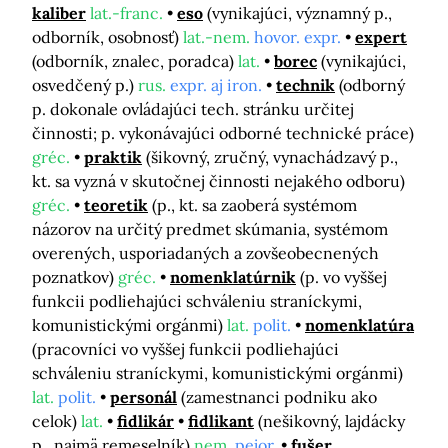
kaliber
lat.-franc.
eso
(vynikajúci, významný p.,
odborník, osobnosť)
lat.-nem.
hovor. expr.
expert
(odborník, znalec, poradca)
lat.
borec
(vynikajúci,
osvedčený p.)
rus.
expr. aj iron.
technik
(odborný
p. dokonale ovládajúci tech. stránku určitej
činnosti; p. vykonávajúci odborné technické práce)
gréc.
praktik
(šikovný, zručný, vynachádzavý p.,
kt. sa vyzná v skutočnej činnosti nejakého odboru)
gréc.
teoretik
(p., kt. sa zaoberá systémom
názorov na určitý predmet skúmania, systémom
overených, usporiadaných a zovšeobecnených
poznatkov)
gréc.
nomenklatúrnik
(p. vo vyššej
funkcii podliehajúci schváleniu straníckymi,
komunistickými orgánmi)
lat.
polit.
nomenklatúra
(pracovníci vo vyššej funkcii podliehajúci
schváleniu straníckymi, komunistickými orgánmi)
lat.
polit.
personál
(zamestnanci podniku ako
celok)
lat.
fidlikár
fidlikant
(nešikovný, lajdácky
p., najmä remeselník)
nem.
pejor.
fušer