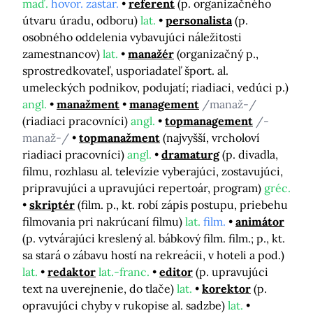
maď.
hovor. zastar.
referent
(p. organizačného
útvaru úradu, odboru)
lat.
personalista
(p.
osobného oddelenia vybavujúci náležitosti
zamestnancov)
lat.
manažér
(organizačný p.,
sprostredkovateľ, usporiadateľ šport. al.
umeleckých podnikov, podujatí; riadiaci, vedúci p.)
angl.
manažment
management
/manaž-/
(riadiaci pracovníci)
angl.
topmanagement
/-
manaž-/
topmanažment
(najvyšší, vrcholoví
riadiaci pracovníci)
angl.
dramaturg
(p. divadla,
filmu, rozhlasu al. televízie vyberajúci, zostavujúci,
pripravujúci a upravujúci repertoár, program)
gréc.
skriptér
(film. p., kt. robí zápis postupu, priebehu
filmovania pri nakrúcaní filmu)
lat.
film.
animátor
(p. vytvárajúci kreslený al. bábkový film. film.; p., kt.
sa stará o zábavu hostí na rekreácii, v hoteli a pod.)
lat.
redaktor
lat.-franc.
editor
(p. upravujúci
text na uverejnenie, do tlače)
lat.
korektor
(p.
opravujúci chyby v rukopise al. sadzbe)
lat.