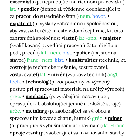
externista
(p. nepracujúci na riadnom pracovisku)
lat.
pendler
(denne al. týždenne dochádzajúci p.
za prácou do susedného štátu)
nem.
hovor.
expatriot
(p. vyslaný zahraničnou spoločnosťou,
aby zastával určité miesto v domácej firme, kt. táto
zahraničná spoločnosť vlastní)
lat.-angl.
majster
(kvalifikovaný p. vedúci pracovnú čatu, dielňu a
pod., predák)
lat.-nem.
hist.
palier
(majster na
stavbe)
franc.-nem.
hist.
konštruktér
(technik, kt.
zostrojuje technické riešenie, zostrojovateľ,
zostavovateľ)
lat.
mixér
(zvukový technik)
angl.
tech.
technológ
(p. zodpovedný za výrobný
postup pri spracovaní materiálu na určitý výrobok)
gréc.
mechanik
(p. vyrábajúci, nastavujúci,
opravujúci al. obsluhujúci jemné al. zložité stroje)
gréc.
metalurg
(p. zaoberajúci sa výrobou a
spracovaním kovov a zliatín, hutník)
gréc.
míner
(p. pracujúci s výbušninami a trhavinami)
lat.-franc.
projektant
(p. zaoberajúci sa navrhovaním stavby,