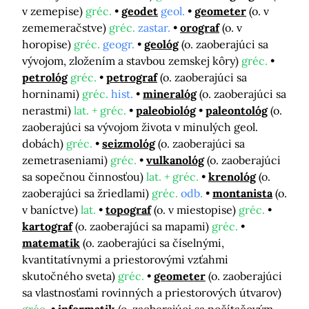
v zemepise)
gréc.
geodet
geol.
geometer
(o. v
zememeračstve)
gréc.
zastar.
orograf
(o. v
horopise)
gréc.
geogr.
geológ
(o. zaoberajúci sa
vývojom, zložením a stavbou zemskej kôry)
gréc.
petrológ
gréc.
petrograf
(o. zaoberajúci sa
horninami)
gréc.
hist.
mineralóg
(o. zaoberajúci sa
nerastmi)
lat. + gréc.
paleobiológ
paleontológ
(o.
zaoberajúci sa vývojom života v minulých geol.
dobách)
gréc.
seizmológ
(o. zaoberajúci sa
zemetraseniami)
gréc.
vulkanológ
(o. zaoberajúci
sa sopečnou činnosťou)
lat. + gréc.
krenológ
(o.
zaoberajúci sa žriedlami)
gréc.
odb.
montanista
(o.
v baníctve)
lat.
topograf
(o. v miestopise)
gréc.
kartograf
(o. zaoberajúci sa mapami)
gréc.
matematik
(o. zaoberajúci sa číselnými,
kvantitatívnymi a priestorovými vzťahmi
skutočného sveta)
gréc.
geometer
(o. zaoberajúci
sa vlastnosťami rovinných a priestorových útvarov)