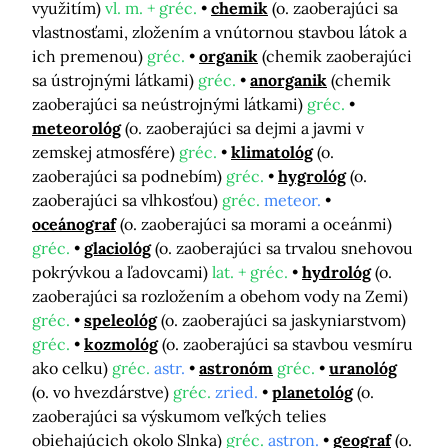
využitím)
vl. m. + gréc.
chemik
(o. zaoberajúci sa
vlastnosťami, zložením a vnútornou stavbou látok a
ich premenou)
gréc.
organik
(chemik zaoberajúci
sa ústrojnými látkami)
gréc.
anorganik
(chemik
zaoberajúci sa neústrojnými látkami)
gréc.
meteorológ
(o. zaoberajúci sa dejmi a javmi v
zemskej atmosfére)
gréc.
klimatológ
(o.
zaoberajúci sa podnebím)
gréc.
hygrológ
(o.
zaoberajúci sa vlhkosťou)
gréc.
meteor.
oceánograf
(o. zaoberajúci sa morami a oceánmi)
gréc.
glaciológ
(o. zaoberajúci sa trvalou snehovou
pokrývkou a ľadovcami)
lat. + gréc.
hydrológ
(o.
zaoberajúci sa rozložením a obehom vody na Zemi)
gréc.
speleológ
(o. zaoberajúci sa jaskyniarstvom)
gréc.
kozmológ
(o. zaoberajúci sa stavbou vesmíru
ako celku)
gréc.
astr.
astronóm
gréc.
uranológ
(o. vo hvezdárstve)
gréc.
zried.
planetológ
(o.
zaoberajúci sa výskumom veľkých telies
obiehajúcich okolo Slnka)
gréc.
astron.
geograf
(o.