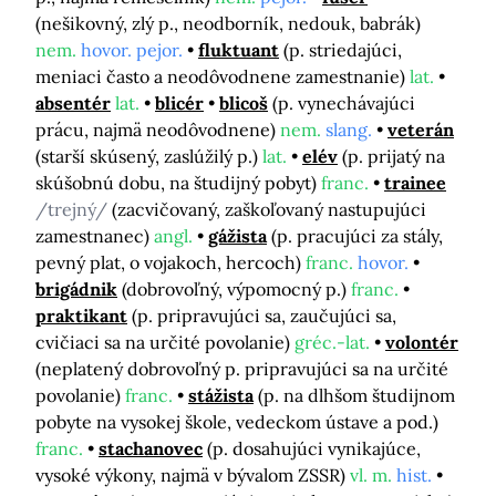
(nešikovný, zlý p., neodborník, nedouk, babrák)
nem.
hovor. pejor.
fluktuant
(p. striedajúci,
meniaci často a neodôvodnene zamestnanie)
lat.
absentér
lat.
blicér
blicoš
(p. vynechávajúci
prácu, najmä neodôvodnene)
nem.
slang.
veterán
(starší skúsený, zaslúžilý p.)
lat.
elév
(p. prijatý na
skúšobnú dobu, na študijný pobyt)
franc.
trainee
/trejný/
(zacvičovaný, zaškoľovaný nastupujúci
zamestnanec)
angl.
gážista
(p. pracujúci za stály,
pevný plat, o vojakoch, hercoch)
franc.
hovor.
brigádnik
(dobrovoľný, výpomocný p.)
franc.
praktikant
(p. pripravujúci sa, zaučujúci sa,
cvičiaci sa na určité povolanie)
gréc.-lat.
volontér
(neplatený dobrovoľný p. pripravujúci sa na určité
povolanie)
franc.
stážista
(p. na dlhšom študijnom
pobyte na vysokej škole, vedeckom ústave a pod.)
franc.
stachanovec
(p. dosahujúci vynikajúce,
vysoké výkony, najmä v bývalom ZSSR)
vl. m.
hist.