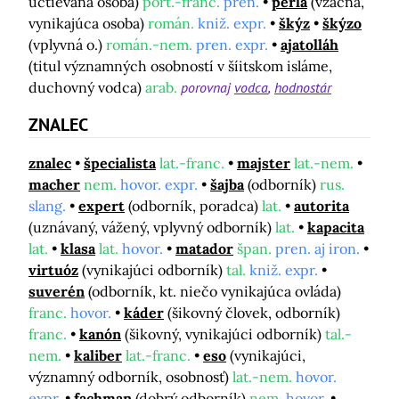
uctievaná osoba)
port.-franc.
pren.
perla
(vzácna,
vynikajúca osoba)
román.
kniž. expr.
škýz
škýzo
(vplyvná o.)
román.-nem.
pren. expr.
ajatolláh
(titul významných osobností v šíitskom isláme,
duchovný vodca)
arab.
porovnaj
vodca
hodnostár
ZNALEC
znalec
špecialista
lat.-franc.
majster
lat.-nem.
macher
nem.
hovor. expr.
šajba
(odborník)
rus.
slang.
expert
(odborník, poradca)
lat.
autorita
(uznávaný, vážený, vplyvný odborník)
lat.
kapacita
lat.
klasa
lat.
hovor.
matador
špan.
pren. aj iron.
virtuóz
(vynikajúci odborník)
tal.
kniž. expr.
suverén
(odborník, kt. niečo vynikajúca ovláda)
franc.
hovor.
káder
(šikovný človek, odborník)
franc.
kanón
(šikovný, vynikajúci odborník)
tal.-
nem.
kaliber
lat.-franc.
eso
(vynikajúci,
významný odborník, osobnosť)
lat.-nem.
hovor.
expr.
fachman
(dobrý odborník)
nem.
hovor.