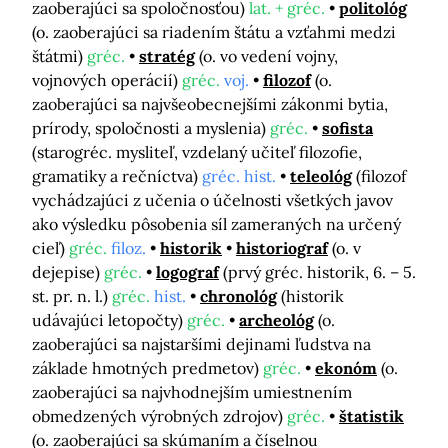
zaoberajúci sa spoločnosťou)
lat. + gréc.
politológ
(o. zaoberajúci sa riadením štátu a vzťahmi medzi
štátmi)
gréc.
stratég
(o. vo vedení vojny,
vojnových operácií)
gréc.
voj.
filozof
(o.
zaoberajúci sa najvšeobecnejšími zákonmi bytia,
prírody, spoločnosti a myslenia)
gréc.
sofista
(starogréc. mysliteľ, vzdelaný učiteľ filozofie,
gramatiky a rečníctva)
gréc. hist.
teleológ
(filozof
vychádzajúci z učenia o účelnosti všetkých javov
ako výsledku pôsobenia síl zameraných na určený
cieľ)
gréc.
filoz.
historik
historiograf
(o. v
dejepise)
gréc.
logograf
(prvý gréc. historik, 6. – 5.
st. pr. n. l.)
gréc.
hist.
chronológ
(historik
udávajúci letopočty)
gréc.
archeológ
(o.
zaoberajúci sa najstaršími dejinami ľudstva na
základe hmotných predmetov)
gréc.
ekonóm
(o.
zaoberajúci sa najvhodnejším umiestnením
obmedzených výrobných zdrojov)
gréc.
štatistik
(o. zaoberajúci sa skúmaním a číselnou