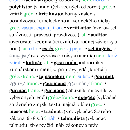
polyhistor
(z. mnohých vedných odborov)
gréc.
kritik
gréc.
kritikus
(odborný znalec a
posudzovateľ umeleckého al. vedeckého diela)
gréc.
zastar. expr. aj iron.
verifikátor
(overovateľ
správnosti, pravosti, pravdivosti)
lat.
audítor
(overovateľ vedenia účtovníctva, ročnej závierky a
pod.)
lat.
odb.
estét
gréc.
aj pejor.
schöngeist
/
šöngajst/
(z. a vyznávač krásy a umenia)
nem.
kniž.
zried.
kulinár
lat.
gastronóm
(odborník v
kuchárskom umení, z. prípravy jedál, kuchár)
gréc.-franc.
fajnšmeker
nem.
subšt.
gourmet
/gur-/
franc.
gourmand
/gurmán/
franc.
gurmán
franc.
gurmand
(labužník, milovník, z.
vyberaných jedál)
gréc.-franc.
exegéta
(vykladač
správneho zmyslu textu, najmä biblie)
gréc.
masoret
hebr.
tradenti
(žid. vykladač Starého
zákona, 6.-8.st.)
?
náb.
talmudista
(vykladač
talmudu, zbierky žid. náb. zákonov a práv.