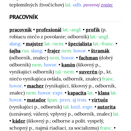
teplomilných živočíchov)
lat.
odb.
porovnaj
znalec
PRACOVNÍK
pracovník
profesionál
lat.-angl.
profík
(p.
robiacu niečo z povolanie; odborník)
lat.-angl.
slang.
majster
lat.-nem.
špecialista
lat.-franc.
šajba
rus.
slang.
frajer
nem.
hovor.
štramák
(odborník, znalec)
nem.
hovor.
fachman
(dobrý
odborník)
nem.
hovor.
kanón
(šikovný p.,
vynikajúci odborník)
tal.-nem.
suverén
(p., kt.
niečo vynikajúca ovláda, odborník, znalec)
franc.
hovor.
macher
(vynikajúci, šikovný p., odborník,
znalec)
nem.
hovor. expr.
kapacita
lat.
klasa
lat.
hovor.
matador
špan.
pren. aj iron.
virtuóz
(vynikajúci p., odborník)
tal.
kniž. expr.
autorita
(uznávaný, vážený, vplyvný p., odborník, znalec)
lat.
káder
(šikovný p.; odborne a polit. vyspelý,
schopný p., najmä riadiaci, za socializmu)
franc.