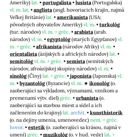
Ameriky)
lat.
portugalista
lusista
(Portugalska)
vl. m. lat.
anglista
(angl. hovoriacich krajín, najmä
Veľkej Británie)
lat.
amerikanista
(USA;
pôvodných obyvateľov Ameriky)
vl. m.
turkológ
(tur. národov)
vl. m. + gréc.
arabista
(arab.
národov)
vl. m.
egyptológ
(starých Egypťanov)
vl.
m. + gréc.
afrikanista
(národov Afriky)
vl. m.
orientalista
(ázijských a afrických národov)
lat.
semitológ
vl. m. + gréc.
semista
(semitských
národov, afroázijskej skupiny národov)
vl. m.
sinológ
(Číny)
lat. + gréc.
japonista
(Japonska)
vl.
m.
byzantológ
(Byzancie)
vl. m.
ikonológ
(o.
zaoberajúci sa výkladom, významami, vznikom a
premenami výtv. diel)
gréc.
urbanista
(o.
zaoberajúci sa stavbou miest a sídel a ich
začlenením do krajiny)
lat.
archit.
kunsthistorik
(o. na dejiny umenia, umenovedec)
nem. + gréc.
hovor.
estetik
(o. zaoberajúci sa krásou, najmä v
umení)
gréc.
muzikológ
(o. v hud. vede)
lat. +