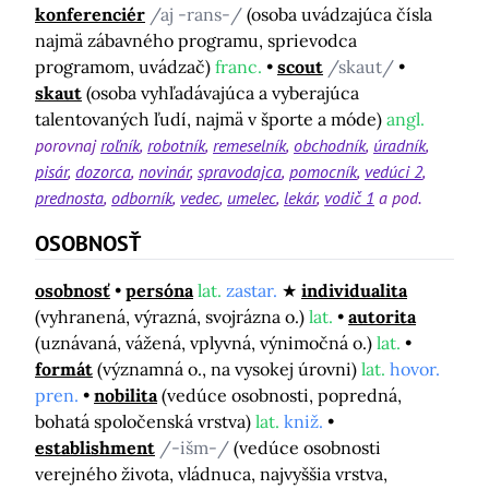
konferenciér
/aj -rans-/
(osoba uvádzajúca čísla
najmä zábavného programu, sprievodca
programom, uvádzač)
franc.
scout
/skaut/
skaut
(osoba vyhľadávajúca a vyberajúca
talentovaných ľudí, najmä v športe a móde)
angl.
porovnaj
roľník
robotník
remeselník
obchodník
úradník
pisár
dozorca
novinár
spravodajca
pomocník
vedúci 2
prednosta
odborník
vedec
umelec
lekár
vodič 1
a pod.
OSOBNOSŤ
osobnosť
persóna
lat.
zastar.
individualita
(vyhranená, výrazná, svojrázna o.)
lat.
autorita
(uznávaná, vážená, vplyvná, výnimočná o.)
lat.
formát
(významná o., na vysokej úrovni)
lat.
hovor.
pren.
nobilita
(vedúce osobnosti, popredná,
bohatá spoločenská vrstva)
lat.
kniž.
establishment
/-išm-/
(vedúce osobnosti
verejného života, vládnuca, najvyššia vrstva,