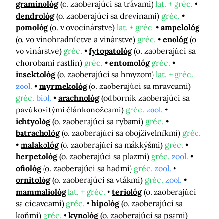
graminológ
(o. zaoberajúci sa trávami)
lat. + gréc.
dendrológ
(o. zaoberajúci sa drevinami)
gréc.
pomológ
(o. v ovocinárstve)
lat. + gréc.
ampelológ
(o. vo vinohradníctve a vinárstve)
gréc.
enológ
(o.
vo vinárstve)
gréc.
fytopatológ
(o. zaoberajúci sa
chorobami rastlín)
gréc.
entomológ
gréc.
insektológ
(o. zaoberajúci sa hmyzom)
lat. + gréc.
zool.
myrmekológ
(o. zaoberajúci sa mravcami)
gréc.
biol.
arachnológ
(odborník zaoberajúci sa
pavúkovitými článkonožcami)
gréc.
zool.
ichtyológ
(o. zaoberajúci sa rybami)
gréc.
batrachológ
(o. zaoberajúci sa obojživelníkmi)
gréc.
malakológ
(o. zaoberajúci sa mäkkýšmi)
gréc.
herpetológ
(o. zaoberajúci sa plazmi)
gréc.
zool.
ofiológ
(o. zaoberajúci sa hadmi)
gréc.
zool.
ornitológ
(o. zaoberajúci sa vtákmi)
gréc.
zool.
mammaliológ
lat. + gréc.
teriológ
(o. zaoberajúci
sa cicavcami)
gréc.
hipológ
(o. zaoberajúci sa
koňmi)
gréc.
kynológ
(o. zaoberajúci sa psami)