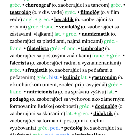
gréc.
choreograf
(o. zaoberajúci sa tancom)
gréc.
teatrológ
(o. v div. vede)
gréc.
filmológ
(o. v film
vede)
angl. + gréc.
heraldik
(o. zaoberajúci sa
erbami)
gréc.-franc.
vexilológ
(o. zaoberajúci sa
zástavami, vlajkami)
lat. + gréc.
numizmatik
(o.
zaoberajúci sa platidlami, najmä mincami)
gréc.-
franc.
filatelista
gréc.-franc.
timbrológ
(o.
zaoberajúci sa poštovými známkami)
franc. + gréc.
falerista
(o. zaoberajúci radmi a vyznamenaniami)
gréc.
sfragistik
(o. zaoberajúci sa pečaťami a
pečatením)
gréc.
hist.
kulinár
lat.
gastronóm
(o.
v kuchárskom umení, znalec prípravy jedál)
gréc.-
franc.
nutricionista
(o. na správnu výživu)
lat.
pedagóg
(o. zaoberajúci sa výchovou ako zámerným
formovaním ľudskej osobnosti)
gréc.
docinológ
(o.
zaoberajúci sa skúšaním)
lat. + gréc.
didaktik
(o.
zaoberajúci sa formami, postupmi a cieľmi
vyučovania)
gréc.
ped.
pedológ
(o. zaoberajúci sa