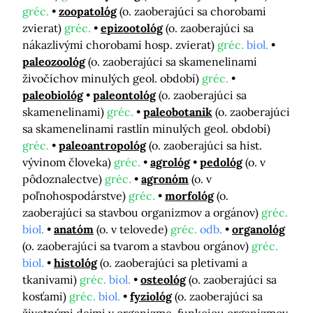
gréc.
zoopatológ
(o. zaoberajúci sa chorobami
zvierat)
gréc.
epizootológ
(o. zaoberajúci sa
nákazlivými chorobami hosp. zvierat)
gréc.
biol.
paleozoológ
(o. zaoberajúci sa skamenelinami
živočíchov minulých geol. období)
gréc.
paleobiológ
paleontológ
(o. zaoberajúci sa
skamenelinami)
gréc.
paleobotanik
(o. zaoberajúci
sa skamenelinami rastlín minulých geol. období)
gréc.
paleoantropológ
(o. zaoberajúci sa hist.
vývinom človeka)
gréc.
agrológ
pedológ
(o. v
pôdoznalectve)
gréc.
agronóm
(o. v
poľnohospodárstve)
gréc.
morfológ
(o.
zaoberajúci sa stavbou organizmov a orgánov)
gréc.
biol.
anatóm
(o. v telovede)
gréc.
odb.
organológ
(o. zaoberajúci sa tvarom a stavbou orgánov)
gréc.
biol.
histológ
(o. zaoberajúci sa pletivami a
tkanivami)
gréc.
biol.
osteológ
(o. zaoberajúci sa
kosťami)
gréc.
biol.
fyziológ
(o. zaoberajúci sa