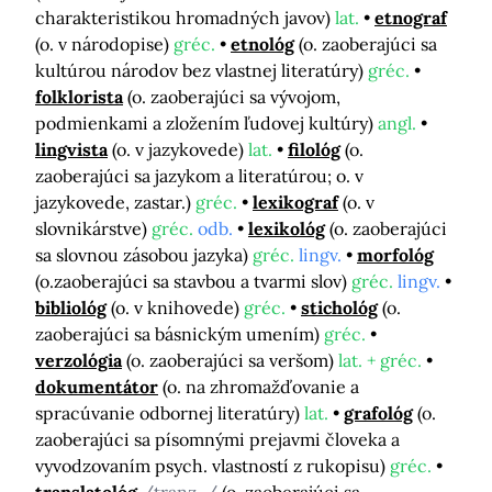
charakteristikou hromadných javov)
lat.
etnograf
(o. v národopise)
gréc.
etnológ
(o. zaoberajúci sa
kultúrou národov bez vlastnej literatúry)
gréc.
folklorista
(o. zaoberajúci sa vývojom,
podmienkami a zložením ľudovej kultúry)
angl.
lingvista
(o. v jazykovede)
lat.
filológ
(o.
zaoberajúci sa jazykom a literatúrou; o. v
jazykovede, zastar.)
gréc.
lexikograf
(o. v
slovnikárstve)
gréc.
odb.
lexikológ
(o. zaoberajúci
sa slovnou zásobou jazyka)
gréc.
lingv.
morfológ
(o.zaoberajúci sa stavbou a tvarmi slov)
gréc.
lingv.
bibliológ
(o. v knihovede)
gréc.
stichológ
(o.
zaoberajúci sa básnickým umením)
gréc.
verzológia
(o. zaoberajúci sa veršom)
lat. + gréc.
dokumentátor
(o. na zhromažďovanie a
spracúvanie odbornej literatúry)
lat.
grafológ
(o.
zaoberajúci sa písomnými prejavmi človeka a
vyvodzovaním psych. vlastností z rukopisu)
gréc.