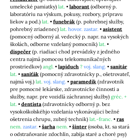
umelecké pamiatky)
lat.
laborant
(odborný p.
laboratóriu na výskum, pokusy, rozbory, prípravu
liekov a pod.)
lat.
funebrák
(p. pohrebnej služby,
pohrebný zriadenec)
lat.
hovor. zastar.
asistent
(pomocný odborný al. vedecký p. napr. na vysokých
školách, odborne vzdelaný pomocník)
lat.
dispečer
(p. riadiaci chod prevádzky z jedného
centra najmä pomocou telekomunikačných
prostriedkov)
angl.
lapiduch
?
voj. slang.
sanitár
lat.
saniťák
(pomocný zdravotnícky p., ošetrovateľ,
najmä voj.)
lat.
voj. slang.
paramedik
(zdravotník
pre pomocné lekárske, zdravotnícke činnosti a
služby, napr. pre vozidlá záchrannej služby)
gréc. +
lat.
dentista
(zdravotnícky odborný p. bez
vysokoškolskéhjo vzdelania vykonávajúci bežné
ošetrenia chrupu, zubný technik)
lat.-franc.
ras
nem.
zastar.
šarha
nem.
šinter
(osoba, kt. sa stará
o odstraňovanie zdochlín, zabíja staré a choré psy)