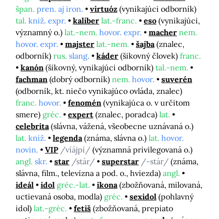
špan.
pren. aj iron.
virtuóz
(vynikajúci odborník)
tal.
kniž. expr.
kaliber
lat.-franc.
eso
(vynikajúci,
významný o.)
lat.-nem.
hovor. expr.
macher
nem.
hovor. expr.
majster
lat.-nem.
šajba
(znalec,
odborník)
rus.
slang.
káder
(šikovný človek)
franc.
kanón
(šikovný, vynikajúci odborník)
tal.-nem.
fachman
(dobrý odborník)
nem.
hovor.
suverén
(odborník, kt. niečo vynikajúco ovláda, znalec)
franc.
hovor.
fenomén
(vynikajúca o. v určitom
smere)
gréc.
expert
(znalec, poradca)
lat.
celebrita
(slávna, vážená, všeobecne uznávaná o.)
lat.
kniž.
legenda
(známa, slávna o.)
lat.
hovor.
novin.
VIP
/víájpí/
(významná privilegovaná o.)
angl.
skr.
star
/stár/
superstar
/-stár/
(známa,
slávna, film., televízna a pod. o., hviezda)
angl.
ideál
idol
gréc.-lat.
ikona
(zbožňovaná, milovaná,
uctievaná osoba, modla)
gréc.
sexidol
(pohlavný
idol)
lat.-gréc.
fetiš
(zbožňovaná, prepiato