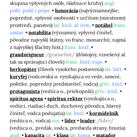
skupina vplyvných osôb, vládnuce kruhy)
angl.
polit. publ. i pejor.
honorácia
(najvýznamnejšie,
popredné, vplyvné osobnosti v určitom (miestnom)
prostredí, panstvo)
lat.
kniž. al. iron.
notábel
franc.
zastar.
notabilita
(významný, vplyvný činiteľ,
pôvodne najvyšší štátny, vo franc. monarchii, najmä
z najvyššej šľachty hist.)
franc.
kniž.
grandseigneur
/granseňör/
(dôstojný, vznešený al.
tak sa správajúci človek)
franc.
kniž. expr.
herkopáter
(človek vysokého postavenia)
lat.
žart.
koryfej
(vodcovská o. vynikajúca vo vede, umení,
politike, popredný predstaviteľ, vodca)
gréc.
kniž.
protagonista
(vedúca o., priekopník)
gréc.
kniž.
spiritus agens
spiritus rektor
(vynikajúca o.,
vedúci, riadiaci duch, duchovný pôvodca, hlavný
činiteľ, vodca podujatia)
lat.
kniž.
kormidelník
(vedúca o., vodca)
rus.
líder
leader
/líder/
(vedúca o., predák, vodca, predseda strany, hnutia)
angl.
kapacita
lat.
klasa
lat.
hovor.
matador