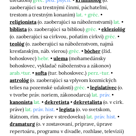
dieťaťom)
gréc.
ped. psych.
kriminológ
(o.
zaoberajúci sa trestnými činmi, páchateľmi,
trestom a trestným konaním)
lat. + gréc.
religionista
(o. zaoberajúci sa náboženstvami)
lat.
biblista
(o. zaoberajúci sa bibliou)
gréc.
ekleziológ
(o. zaoberajúci sa cirkvou, poňatím cirkvi)
gréc.
teológ
(o. zaoberajúci sa náboženstvom, najmä
kresťanským, náb. vierou)
gréc.
bócher
(žid.
bohoslovec)
hebr.
ulema
(mohamedánsky
bohoslovec, vykladač náboženstva a zákonov)
arab.+tur.
softa
(tur. bohoslovec.)
perz.-tur.
astrológ
(o. zaoberajúci sa vplyvom kozmických
telies na pozemské udalosti)
gréc.
legislatívec
(o.
v tvorbe práv. noriem, zákonodarca)
lat.
práv.
kanonista
lat.
dekretista
dekretalista
(o. v cirk.
práve)
lat.
práv. hist.
legista
(o. vo svetskom,
štátnom, rím. práve v stredoveku)
lat.
práv. hist.
dramaturg
(o. v zostavovaní, príprave, úprave
repertoáru, programu v divadle, rozhlase, televízii)