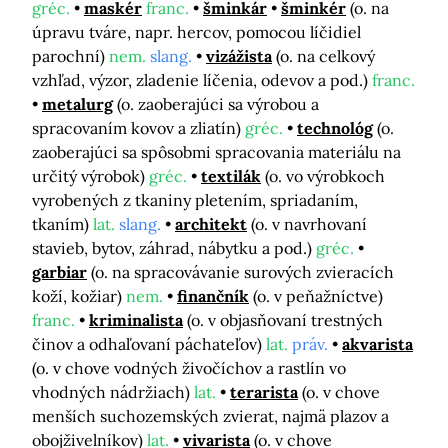
gréc.
maskér
franc.
šminkár
šminkér
(o. na
úpravu tváre, napr. hercov, pomocou líčidiel
parochní)
nem.
slang.
vizážista
(o. na celkový
vzhľad, výzor, zladenie líčenia, odevov a pod.)
franc.
metalurg
(o. zaoberajúci sa výrobou a
spracovaním kovov a zliatín)
gréc.
technológ
(o.
zaoberajúci sa spôsobmi spracovania materiálu na
určitý výrobok)
gréc.
textilák
(o. vo výrobkoch
vyrobených z tkaniny pletením, spriadaním,
tkaním)
lat.
slang.
architekt
(o. v navrhovaní
stavieb, bytov, záhrad, nábytku a pod.)
gréc.
garbiar
(o. na spracovávanie surových zvieracích
koží, kožiar)
nem.
finančník
(o. v peňažníctve)
franc.
kriminalista
(o. v objasňovaní trestných
činov a odhaľovaní páchateľov)
lat.
práv.
akvarista
(o. v chove vodných živočíchov a rastlín vo
vhodných nádržiach)
lat.
terarista
(o. v chove
menších suchozemských zvierat, najmä plazov a
obojživelníkov)
lat.
vivarista
(o. v chove