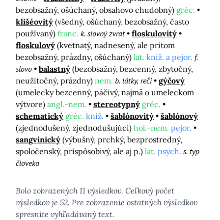
bezobsažný, ošúchaný, obsahovo chudobný)
gréc.
klišéovitý
(všedný, ošúchaný, bezobsažný, často
používaný)
franc.
k. slovný zvrat
floskulovitý
floskulový
(kvetnatý, nadnesený, ale pritom
bezobsažný, prázdny, ošúchaný)
lat.
kniž. a pejor.
f.
slovo
balastný
(bezobsažný, bezcenný, zbytočný,
neužitočný, prázdny)
nem.
b. látky, reči
gýčový
(umelecky bezcenný, páčivý, najmä o umeleckom
výtvore)
angl.-nem.
stereotypný
gréc.
schematický
gréc.
kniž.
šablónovitý
šablónový
(zjednodušený, zjednodušujúci)
hol.-nem.
pejor.
sangvinický
(výbušný, prchký, bezprostredný,
spoločenský, prispôsobivý, ale aj p.)
lat.
psych.
s. typ
človeka
Bolo zobrazených 11 výsledkov. Ceľkový počet
výsledkov je 52. Pre zobrazenie ostatných výsledkov
spresnite vyhľadávaný text.