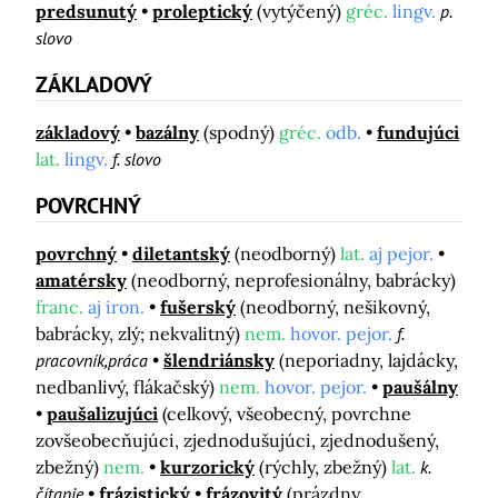
predsunutý
proleptický
(vytýčený)
gréc.
lingv.
p.
slovo
ZÁKLADOVÝ
základový
bazálny
(spodný)
gréc.
odb.
fundujúci
lat.
lingv.
f. slovo
POVRCHNÝ
povrchný
diletantský
(neodborný)
lat.
aj pejor.
amatérsky
(neodborný, neprofesionálny, babrácky)
franc.
aj iron.
fušerský
(neodborný, nešikovný,
babrácky, zlý; nekvalitný)
nem.
hovor. pejor.
f.
pracovník,práca
šlendriánsky
(neporiadny, lajdácky,
nedbanlivý, flákačský)
nem.
hovor. pejor.
paušálny
paušalizujúci
(celkový, všeobecný, povrchne
zovšeobecňujúci, zjednodušujúci, zjednodušený,
zbežný)
nem.
kurzorický
(rýchly, zbežný)
lat.
k.
čítanie
frázistický
frázovitý
(prázdny,