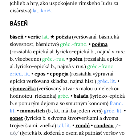
(chlieb a hry, ako uspokojenie rímskeho ľudu za
cisárstva)
lat. kniž.
BÁSEŇ
báseň
verše
lat.
poézia
(veršovaná, básnická
slovesnosť, básnictvo)
gréc.-franc.
poéma
(rozsiahla epická al. lyricko-epická b., najmä v rus.;
b. všeobecne)
gréc.-rus.
poém
(rozsiahla epická
al. lyricko-epická b., najmä v rus.)
gréc.-franc.
zried. lit.
epos
epopeja
(rozsiahla výpravná
epická veršovaná skladba, najmä hist.)
gréc. lit.
rýmovačka
(veršovaný útvar s malou umeleckou
hodnotou, riekanka)
gréc.
balada
(lyricko-epická
b. s ponurým dejom a so smutným koncom)
franc.
lit.
monostich
(b., kt. má iba jeden verš)
gréc. lit.
sonet
(lyrická b. s dvoma štvorveršiami a dvoma
trojveršiami, znelka)
tal. lit.
rondó
rondeau
/-
dó/
(lyrická b. zložená z osem až pätnásť veršov vo