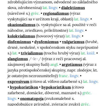
zdrobňujúcim významom, odvodené zo základného
slova, zdrobnenina)
lat.
lingv.
dialektizmus
(nárečové s.)
gréc.
regionalizmus
(výraz
vyskytujúci sa v určitom kraji, oblasti)
lat.
lingv.
okazionalizmus
(s. vyskytujúce sa al. použité v reči
náhodne, zriedkavo, príležitostne)
lat.
lingv.
kolokvializmus
(hovorový výraz)
lat.
lingv.
disfemizmus
dysfemizmus
vulgarizmus
(hrubé,
drsné, neslušné, v spoločenskom styku neprípustné
s.)
lat.
trivializmus
(trochu hrubý výraz)
lat.
kniž.
slangizmus
/-le-/
(výraz z reči pracovnej al.
záujmovej skupiny ľudí)
angl.
argotizmus
(výraz z
jazyka protispoločenskej skupiny, napr. zlodejov, kt.
je ostatným nezrozumiteľný)
franc.
lingv.
expresívum
(citovo al. vôľovo zafarbené s.)
lat.
lingv.
hypokoristikon
hypokoristikum
(citovo
zafarbené, domácke, dôverné, maznavé s.)
gréc.
lingv.
onomatopoja
(zvukomalebné s.
napodobujúce prírodné, zvieracie zvuky)
gréc.