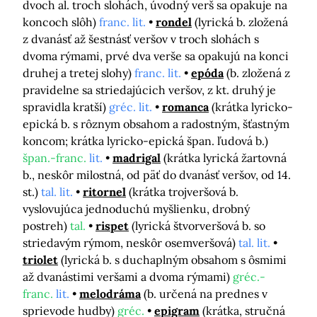
dvoch al. troch slohách, úvodný verš sa opakuje na
koncoch slôh)
franc. lit.
rondel
(lyrická b. zložená
z dvanásť až šestnásť veršov v troch slohách s
dvoma rýmami, prvé dva verše sa opakujú na konci
druhej a tretej slohy)
franc. lit.
epóda
(b. zložená z
pravidelne sa striedajúcich veršov, z kt. druhý je
spravidla kratší)
gréc. lit.
romanca
(krátka lyricko-
epická b. s rôznym obsahom a radostným, šťastným
koncom; krátka lyricko-epická špan. ľudová b.)
špan.-franc.
lit.
madrigal
(krátka lyrická žartovná
b., neskôr milostná, od päť do dvanásť veršov, od 14.
st.)
tal. lit.
ritornel
(krátka trojveršová b.
vyslovujúca jednoduchú myšlienku, drobný
postreh)
tal.
rispet
(lyrická štvorveršová b. so
striedavým rýmom, neskôr osemveršová)
tal. lit.
triolet
(lyrická b. s duchaplným obsahom s ôsmimi
až dvanástimi veršami a dvoma rýmami)
gréc.-
franc.
lit.
melodráma
(b. určená na prednes v
sprievode hudby)
gréc.
epigram
(krátka, stručná