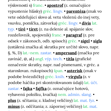
výslovnosti s)
franc.
apostrof
(z. označujúce
vypustenie hlásky)
gréc.
lingv.
parentéza
(znak vo
vete oddeľujúci slovo al. vetu vloženú do inej vety,
vsuvku, pomlčka, zátvorka)
gréc.
lingv.
divis
lat.
typ.
tiré
tiret
(z. na delenie al. spájanie slov,
rozdeľovník, spojovník)
franc.
paragraf
(z. pre
odsek v zákonoch, odb. spisoch)
gréc.
sigel
sigla
(ustálená značka al. skratka pre určité slovo, napr.
§, %, D)
lat.-nem.
zastar.
ampersand
(značka pre
zavináč, @, al.)
angl.
výp. tech.
titla
(grafické
označenie skratky, napr. nad písmenami, v gréc. a
staroslovan. rukopisoch)
špan.
asterisk
(znak v
podobe hviezdičky)
gréc.
knih.
virguľa
(z. v
podobe háčika pri skontrolovanom údaji)
lat.
účt.
zastar.
fajka
fajfka
(z. označujúce hotovú,
vybavenú položku, kvačka)
nem.
admin. slang.
plus
(z. sčítania; z. kladnej veličiny)
lat.
mat. fyz.
mínus
(z. odčítania; z. zápornej veličiny)
lat.
mat.