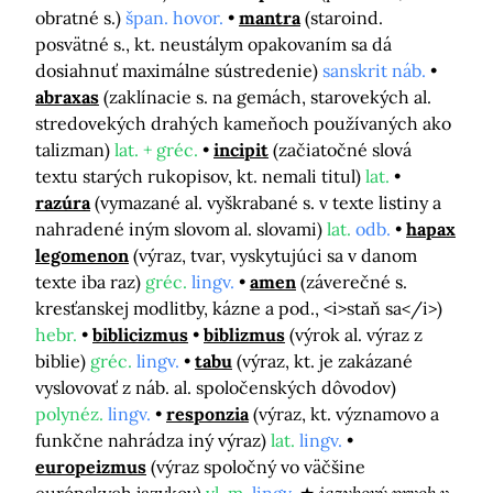
obratné s.)
špan. hovor.
mantra
(staroind.
posvätné s., kt. neustálym opakovaním sa dá
dosiahnuť maximálne sústredenie)
sanskrit náb.
abraxas
(zaklínacie s. na gemách, starovekých al.
stredovekých drahých kameňoch používaných ako
talizman)
lat. + gréc.
incipit
(začiatočné slová
textu starých rukopisov, kt. nemali titul)
lat.
razúra
(vymazané al. vyškrabané s. v texte listiny a
nahradené iným slovom al. slovami)
lat.
odb.
hapax
legomenon
(výraz, tvar, vyskytujúci sa v danom
texte iba raz)
gréc.
lingv.
amen
(záverečné s.
kresťanskej modlitby, kázne a pod., <i>staň sa</i>)
hebr.
biblicizmus
biblizmus
(výrok al. výraz z
biblie)
gréc.
lingv.
tabu
(výraz, kt. je zakázané
vyslovovať z náb. al. spoločenských dôvodov)
polynéz.
lingv.
responzia
(výraz, kt. významovo a
funkčne nahrádza iný výraz)
lat.
lingv.
europeizmus
(výraz spoločný vo väčšine