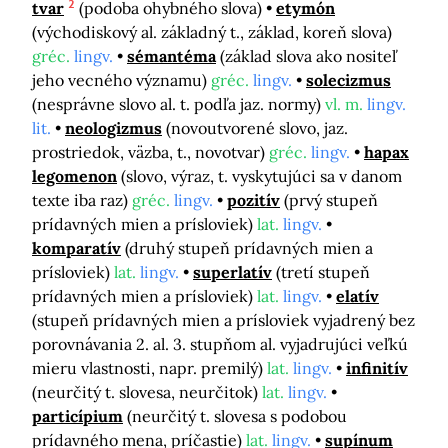
2
tvar
(podoba ohybného slova)
etymón
(východiskový al. základný t., základ, koreň slova)
gréc.
lingv.
sémantéma
(základ slova ako nositeľ
jeho vecného významu)
gréc.
lingv.
solecizmus
(nesprávne slovo al. t. podľa jaz. normy)
vl. m.
lingv.
lit.
neologizmus
(novoutvorené slovo, jaz.
prostriedok, väzba, t., novotvar)
gréc.
lingv.
hapax
legomenon
(slovo, výraz, t. vyskytujúci sa v danom
texte iba raz)
gréc.
lingv.
pozitív
(prvý stupeň
prídavných mien a prísloviek)
lat.
lingv.
komparatív
(druhý stupeň prídavných mien a
prísloviek)
lat.
lingv.
superlatív
(tretí stupeň
prídavných mien a prísloviek)
lat.
lingv.
elatív
(stupeň prídavných mien a prísloviek vyjadrený bez
porovnávania 2. al. 3. stupňom al. vyjadrujúci veľkú
mieru vlastnosti, napr. premilý)
lat.
lingv.
infinitív
(neurčitý t. slovesa, neurčitok)
lat.
lingv.
particípium
(neurčitý t. slovesa s podobou
prídavného mena, príčastie)
lat.
lingv.
supínum