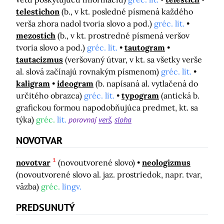
telestichon
(b., v kt. posledné písmená každého
verša zhora nadol tvoria slovo a pod.)
gréc. lit.
mezostich
(b., v kt. prostredné písmená veršov
tvoria slovo a pod.)
gréc. lit.
tautogram
tautacizmus
(veršovaný útvar, v kt. sa všetky verše
al. slová začínajú rovnakým písmenom)
gréc. lit.
kaligram
ideogram
(b. napísaná al. vytlačená do
určitého obrazca)
gréc. lit.
typogram
(antická b.
grafickou formou napodobňujúca predmet, kt. sa
týka)
gréc.
lit.
porovnaj
verš
sloha
NOVOTVAR
1
novotvar
(novoutvorené slovo)
neologizmus
(novoutvorené slovo al. jaz. prostriedok, napr. tvar,
väzba)
gréc.
lingv.
PREDSUNUTÝ