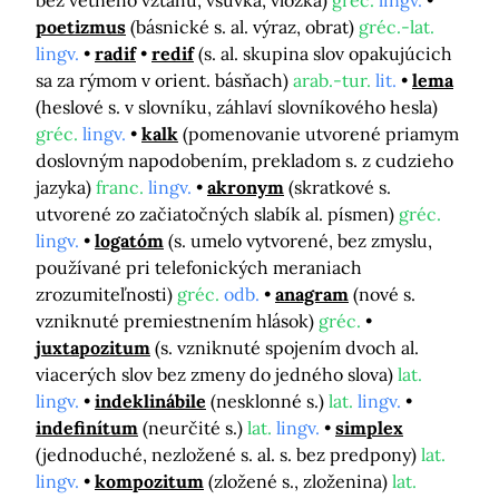
bez vetného vzťahu, vsuvka, vložka)
gréc.
lingv.
poetizmus
(básnické s. al. výraz, obrat)
gréc.-lat.
lingv.
radif
redif
(s. al. skupina slov opakujúcich
sa za rýmom v orient. básňach)
arab.-tur.
lit.
lema
(heslové s. v slovníku, záhlaví slovníkového hesla)
gréc.
lingv.
kalk
(pomenovanie utvorené priamym
doslovným napodobením, prekladom s. z cudzieho
jazyka)
franc.
lingv.
akronym
(skratkové s.
utvorené zo začiatočných slabík al. písmen)
gréc.
lingv.
logatóm
(s. umelo vytvorené, bez zmyslu,
používané pri telefonických meraniach
zrozumiteľnosti)
gréc.
odb.
anagram
(nové s.
vzniknuté premiestnením hlások)
gréc.
juxtapozitum
(s. vzniknuté spojením dvoch al.
viacerých slov bez zmeny do jedného slova)
lat.
lingv.
indeklinábile
(nesklonné s.)
lat.
lingv.
indefinítum
(neurčité s.)
lat.
lingv.
simplex
(jednoduché, nezložené s. al. s. bez predpony)
lat.
lingv.
kompozitum
(zložené s., zloženina)
lat.