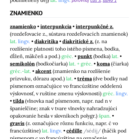
ZNAMIENKO
znamienko
interpunkcia
interpunkčné z.
(rozdeľovacie z., sústava rozdeľovacích znamienok)
lat.
lingv.
diakritika
diakritické z.
(z. na
rozlíšenie platnosti toho istého písmena, bodka,
dĺžeň, mäkčeň a pod.)
gréc.
punkt
(bodka)
lat.
semikolón
(bodkočiarka)
lat. + gréc.
koma
(čiarka)
gréc.-lat.
akcent
(znamienko na rozlíšenie
prízvuku, dôrazu apod.)
lat.
tréma
(dve bodky nad
písmenom označujúce vo francúzštine oddelenú
výslovnosť, v ruštine zmenu výslovnosti)
gréc.
lingv.
tilda
(vlnovka nad písmenom, napr. nad n v
španielčine; znak v tvare vlnovky nahradzujúci
opakovanie hesla v slovníkoch polygr.)
špan.
gravis
(z. označujúce rôznu funkciu, napr. ć vo
francúzštine)
lat.
lingv.
cédille
/sédij/
(háčik pod
písmenom ç vo francúzštine na označenie