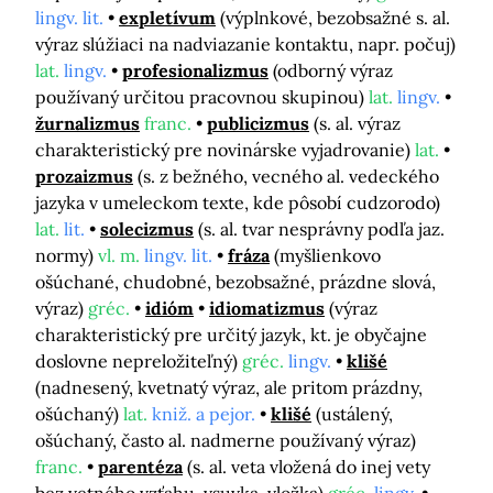
lingv. lit.
expletívum
(výplnkové, bezobsažné s. al.
výraz slúžiaci na nadviazanie kontaktu, napr. počuj)
lat.
lingv.
profesionalizmus
(odborný výraz
používaný určitou pracovnou skupinou)
lat.
lingv.
žurnalizmus
franc.
publicizmus
(s. al. výraz
charakteristický pre novinárske vyjadrovanie)
lat.
prozaizmus
(s. z bežného, vecného al. vedeckého
jazyka v umeleckom texte, kde pôsobí cudzorodo)
lat.
lit.
solecizmus
(s. al. tvar nesprávny podľa jaz.
normy)
vl. m.
lingv. lit.
fráza
(myšlienkovo
ošúchané, chudobné, bezobsažné, prázdne slová,
výraz)
gréc.
idióm
idiomatizmus
(výraz
charakteristický pre určitý jazyk, kt. je obyčajne
doslovne nepreložiteľný)
gréc.
lingv.
klišé
(nadnesený, kvetnatý výraz, ale pritom prázdny,
ošúchaný)
lat.
kniž. a pejor.
klišé
(ustálený,
ošúchaný, často al. nadmerne používaný výraz)
franc.
parentéza
(s. al. veta vložená do inej vety