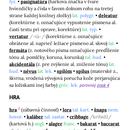
fyz.
pasignatúra
(hárková značka v tvare
hviezdičky a čísla v ľavom dolnom rohu na tretej
strane každej knižnej zložky)
lat.
polygr.
deleatur
(korektúrne z. označujúce vypustenie písmena al.
časti textu pri oprave, korektúre)
lat.
typ.
vertatur
/-tá-/
(korektúrne z. označujúce
obrátene al. naprieč ležiace písmeno al. slovo)
lat.
fermáta
(z. notového písma označujúce predĺženie
tónu al. pomlčky, koruna, korunka)
tal.
hud.
akcidentála
(z. pre zvýšenie al. zníženie tónu)
lat.
hud.
névus
lat.
lek.
spilóm
spilus
(materské z.,
škvrna, vrodená vývojová porucha kože prejavujúca
sa ložiskami inej farby)
gréc.
lek.
porovnaj
znak 4
HRA
2
hra
(zábavná činnosť)
lora
tal. kart.
šnaps
nem.
hovor.
kaláber
tal. zastar.
cribbage
/kribidž/
(kartová h.)
angl.
alager
franc.
bakarat
baccarat