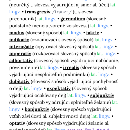
(neurčitý t. slovesa vyjadrujúci aj smer al. účel)
lat.
lingv.
transgresív
/tranz-/
(t. slovesa,
prechodník)
lat.
lingv.
gerundium
(slovesné
podstatné meno utvorené zo slovesa)
lat.
lingv.
modus
(slovesný spôsob)
lat.
lingv.
faktív
indikatív
(oznamovací slovesný spôsob)
lat.
lingv.
interogatív
(opytovací slovesný spôsob)
lat.
lingv.
imperatív
(rozkazovací slovesný spôsob)
lat.
lingv.
adhortatív
(slovesný spôsob vyjadrujúci nabádanie,
povzbudenie)
lat.
lingv.
irrealis
(slovesný spôsob
vyjadrujúci nesplniteľnú podmienku)
lat.
lingv.
dubitatív
(slovesný spôsob vyjadrujúci pochybnosť
o deji)
lat.
lingv.
expektatív
(slovesný spôsob
vyjadrujúci očakávaný dej)
lat.
lingv.
subjunktív
(slovesný spôsob vyjadrujúci splniteľné želanie)
lat.
lingv.
konjunktív
(slovesný spôsob vyjadrujúci
vzťah závislosti al. subjektívnosti deja)
lat.
lingv.
optatív
(slovesný spôsob vyjadrujúci želanie al.
podmienený dej)
lat.
lingv.
porovnaj
čas 3
slovo 1