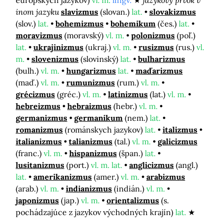
európskych jazykov)
vl. m.
lingv.
jazykový prvok v
inom jazyku
slavizmus
(slovan.)
lat.
slovakizmus
(slov.)
lat.
bohemizmus
bohemikum
(čes.)
lat.
moravizmus
(moravský)
vl. m.
polonizmus
(poľ.)
lat.
ukrajinizmus
(ukraj.)
vl. m.
rusizmus
(rus.)
vl.
m.
slovenizmus
(slovinský)
lat.
bulharizmus
(bulh.)
vl. m.
hungarizmus
lat.
maďarizmus
(maď.)
vl. m.
rumunizmus
(rum.)
vl. m.
grécizmus
(gréc.)
vl. m.
latinizmus
(lat.)
vl. m.
hebreizmus
hebraizmus
(hebr.)
vl. m.
germanizmus
germanikum
(nem.)
lat.
romanizmus
(románskych jazykov)
lat.
italizmus
italianizmus
talianizmus
(tal.)
vl. m.
galicizmus
(franc.)
vl. m.
hispanizmus
(špan.)
lat.
lusitanizmus
(port.)
vl. m. lat.
anglicizmus
(angl.)
lat.
amerikanizmus
(amer.)
vl. m.
arabizmus
(arab.)
vl. m.
indianizmus
(indián.)
vl. m.
japonizmus
(jap.)
vl. m.
orientalizmus
(s.
pochádzajúce z jazykov východných krajín)
lat.