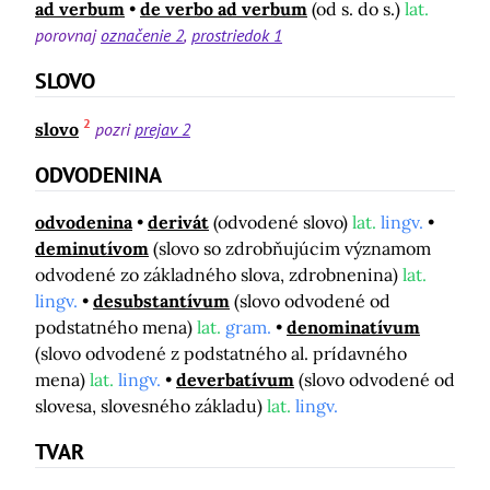
ad verbum
de verbo ad verbum
(od s. do s.)
lat.
porovnaj
označenie 2
prostriedok 1
SLOVO
2
slovo
pozri
prejav 2
ODVODENINA
odvodenina
derivát
(odvodené slovo)
lat.
lingv.
deminutívom
(slovo so zdrobňujúcim významom
odvodené zo základného slova, zdrobnenina)
lat.
lingv.
desubstantívum
(slovo odvodené od
podstatného mena)
lat.
gram.
denominatívum
(slovo odvodené z podstatného al. prídavného
mena)
lat.
lingv.
deverbatívum
(slovo odvodené od
slovesa, slovesného základu)
lat.
lingv.
TVAR