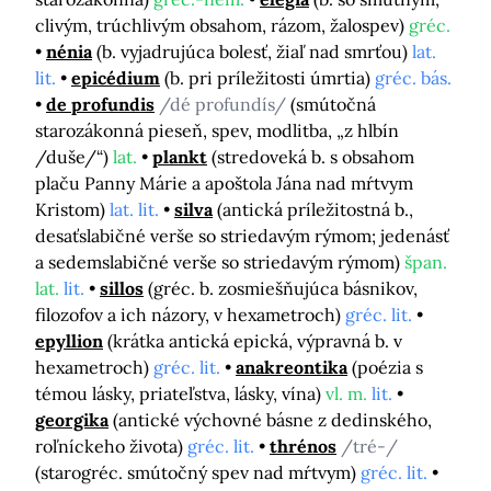
clivým, trúchlivým obsahom, rázom, žalospev)
gréc.
nénia
(b. vyjadrujúca bolesť, žiaľ nad smrťou)
lat.
lit.
epicédium
(b. pri príležitosti úmrtia)
gréc. bás.
de profundis
/dé profundís/
(smútočná
starozákonná pieseň, spev, modlitba, „z hlbín
/duše/“)
lat.
plankt
(stredoveká b. s obsahom
plaču Panny Márie a apoštola Jána nad mŕtvym
Kristom)
lat. lit.
silva
(antická príležitostná b.,
desaťslabičné verše so striedavým rýmom; jedenásť
a sedemslabičné verše so striedavým rýmom)
špan.
lat.
lit.
sillos
(gréc. b. zosmiešňujúca básnikov,
filozofov a ich názory, v hexametroch)
gréc. lit.
epyllion
(krátka antická epická, výpravná b. v
hexametroch)
gréc. lit.
anakreontika
(poézia s
témou lásky, priateľstva, lásky, vína)
vl. m.
lit.
georgika
(antické výchovné básne z dedinského,
roľníckeho života)
gréc. lit.
thrénos
/tré-/
(starogréc. smútočný spev nad mŕtvym)
gréc. lit.