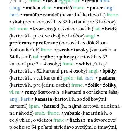
/baka-/
franc.
farao
egypt.-lat.
ferbľa
nem.
slang.
makao
vl. m.
mariáš
franc.
poker
angl.
kart.
ramšľa
ramšeľ
(hazardná kartová h.)
franc.
skat
(nem. kartová h. s 32 kartami pre 3 hráčov)
tal.-nem.
kvarteto
(detská kartová h.)
lat.
bridž
(kartová h. pre dve dvojice hráčov)
angl.
preferans
preferanc
(kartová h. s dôležitou
úlohou farieb)
franc.
tarok
taroky
(kartová h. s
54 listami)
tal.
piket
pikety
(kartová h. s 32
kartami pre 2 – 4 osoby)
franc.
whist
/uist/
(kartová h. s 52 kartami pre 4 osoby)
angl.
špády
(kartová h. s tal. kartami)
gréc.-tal.
kart.
pasians
(kartová h. pre jednu osobu)
franc.
žolík
žolíky
vl. m.
remy
(kartová h. s kartami s obrázkom šaša)
angl. kart.
kanasta
(kartová h. so žolíkovými
kartami)
špan.
hazard
(h., najmä kartová, založená
na náhode)
arab.-franc.
vabank
(hazardná h. o
celý vklad, o všetko)
franc.
šach
(h. na štvorcovej
ploche so 64 poľami striedavo svetlými a tmavými,