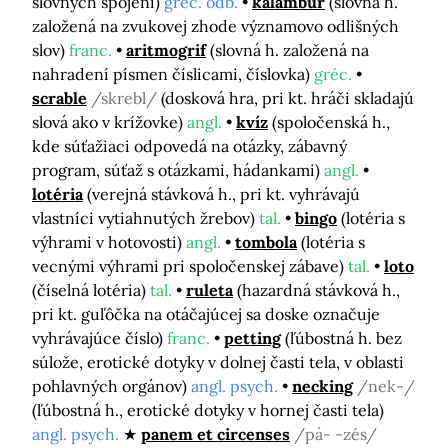
slovných spojení)
gréc. odb.
kalambúr
(slovná h.
založená na zvukovej zhode významovo odlišných
slov)
franc.
aritmogrif
(slovná h. založená na
nahradení písmen číslicami, číslovka)
gréc.
scrable
/skrebl/
(dosková hra, pri kt. hráči skladajú
slová ako v krížovke)
angl.
kvíz
(spoločenská h.,
kde súťažiaci odpovedá na otázky, zábavný
program, súťaž s otázkami, hádankami)
angl.
lotéria
(verejná stávková h., pri kt. vyhrávajú
vlastníci vytiahnutých žrebov)
tal.
bingo
(lotéria s
výhrami v hotovosti)
angl.
tombola
(lotéria s
vecnými výhrami pri spoločenskej zábave)
tal.
loto
(číselná lotéria)
tal.
ruleta
(hazardná stávková h.,
pri kt. guľôčka na otáčajúcej sa doske označuje
vyhrávajúce číslo)
franc.
petting
(ľúbostná h. bez
súlože, erotické dotyky v dolnej časti tela, v oblasti
pohlavných orgánov)
angl. psych.
necking
/nek-/
(ľúbostná h., erotické dotyky v hornej časti tela)
angl. psych.
panem et circenses
/pá- -zés/