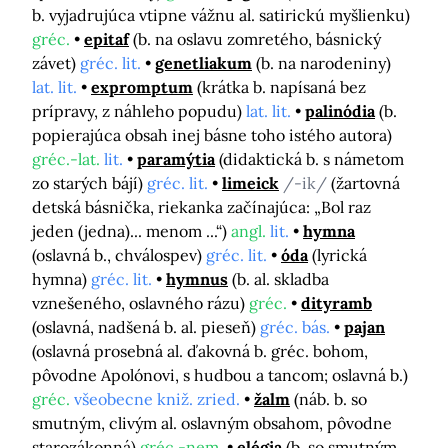
b. vyjadrujúca vtipne vážnu al. satirickú myšlienku)
gréc.
epitaf
(b. na oslavu zomretého, básnický
závet)
gréc. lit.
genetliakum
(b. na narodeniny)
lat. lit.
expromptum
(krátka b. napísaná bez
prípravy, z náhleho popudu)
lat. lit.
palinódia
(b.
popierajúca obsah inej básne toho istého autora)
gréc.-lat.
lit.
paramýtia
(didaktická b. s námetom
zo starých bájí)
gréc. lit.
limeick
/-ik/
(žartovná
detská básnička, riekanka začínajúca: „Bol raz
jeden (jedna)... menom ...“)
angl.
lit.
hymna
(oslavná b., chválospev)
gréc. lit.
óda
(lyrická
hymna)
gréc. lit.
hymnus
(b. al. skladba
vznešeného, oslavného rázu)
gréc.
dityramb
(oslavná, nadšená b. al. pieseň)
gréc. bás.
pajan
(oslavná prosebná al. ďakovná b. gréc. bohom,
pôvodne Apolónovi, s hudbou a tancom; oslavná b.)
gréc.
všeobecne kniž. zried.
žalm
(náb. b. so
smutným, clivým al. oslavným obsahom, pôvodne
starozákonná)
gréc.-nem.
elégia
(b. so smutným,