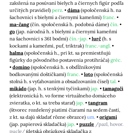
založená na posúvaní bielych a čiernych figúr podľa
určitých pravidiel)
perz.
dáma
(spoločenská h. na
šachovnici s bielymi a čiernymi kameňmi)
franc.
ma-čang
(čín. spoločenská h. podobná dáme)
čín.
go
(jap. národná h. s bielymi a čiernymi kameňmi
na šachovnici s 361 bodmi)
čín.-jap.
lurč
(h. s
kockami a kameňmi, puf, triktrak)
franc.-angl.
halma
(spoločenská h., pri kt. sa premiestňujú
figúrky do pôvodného postavenia protihráča)
gréc.
domino
(spoločenská h. s obdĺžnikovými
bodkovanými doštičkami)
franc.
loto
(spoločenská
stolná h. s vyťahovaním a obsadzovaním čísel)
tal.
mikádo
(jap. h. s tenkými tyčinkami)
jap.
tamagoči
(elektronická h. vo forme virtuálneho domáceho
zvieratka, o kt. sa treba starať)
jap.
tangram
(štvorec rozdelený piatimi čiarami na sedem častí,
z kt. sa dajú skladať rôzne obrazce)
um.
origami
(jap. papierová skladačka)
jap.
puzzle
/pazl, hovor.
pucle/
(detská obrázková skladačka z