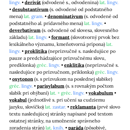
lingv.
derivát
(odvodené s., odvodenina)
lat.
lingv.
desubstantívum
(s. odvodené od podstatného
mena)
lat.
gram.
denominatívum
(s. odvodené od
podstatného al. prídavného mena)
lat.
lingv.
deverbatívum
(s. odvodené od slovesa, slovesného
základu)
lat.
lingv.
formant
(slovotvorný prvok bez
lexikálneho významu, kmeňotvorná prípona)
lat.
lingv.
proklitika
(neprízvučné s. nasledujúce po
pauze a predchádzajúce prízvučnému slovu,
predklonka)
gréc.
lingv.
enklitika
(neprízvučné s.
nasledujúce po prízvučnom, príklonka)
gréc.
lingv.
oxytonon
(s. s prízvukom na poslednej slabike)
gréc.
lingv.
parisylabum
(s. s rovnakým počtom
slabík pri ohýbaní)
lat. + gréc.
lingv.
vokabulum
vokabul
(jednotlivé s. pri učení sa cudziemu
jazyku, slovíčko)
lat.
zastar.
reklamanta
(prvé slovo
textu nasledujúcej stránky napísané pod textom
ostatnej stránky, na umožnenie správneho
zoradenia strán)
lat.
knih.
paráda
(pôsobivé,