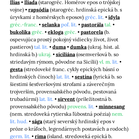
Ilias
Iliada
(starogréc. Homérov epos o trójskej
vojne)
rapsódia
(starogréc. hrdinská epická b. s
úryvkami z homérskych eposov)
gréc. lit.
idyla
gréc.-franc.
selanka
poľ. lit.
pastorála
tal.
bukolika
gréc.
ekloga
gréc.
pastorela
(b.
ospevujúca prostý pokojný vidiecky život, život
pastierov)
tal. lit.
duma
dumka
(ukraj. hist. al.
hrdinská b.)
ukraj.
siciliána
(osemveršová b. so
striedavým rýmom, pôvodne na Sicílii)
vl. m.
lit.
gesta
(stredoveké franc. cykly epických básní o
hrdinských činoch)
lat. lit.
sestína
(lyrická b. so
šiestimi šesťveršovými strofami a záverečným
trojverším, provensalského pôvodu, pestovaná
trubadúrmi)
lat. lit.
sirvent
(príležitostná b.
provensalského pôvodu)
provens.
lit.
minnesang
(nem. stredoveká rytierska ľúbostná poézia)
nem.
lit. hud.
sága
(starý severský hrdinský epos v
próze o kráľoch, legendárnych postavách a rodoch)
germ. lit.
rima
(island. stredoveká epická b.