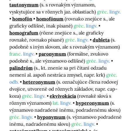
tautonymum
(s. s rovnakým významom,
vyskytujúce sa v rôznych jaz. oblastiach)
gréc.
lingv.
homofón
homofónum
(rovnako znejúce s., ale
graficky odlišné, inak písané)
gréc.
lingv.
homografum
(rôzne znejúce s., ale graficky
rovnaké, rovnako písané)
gréc.
lingv.
dubleta
(s.
podobné s iným slovom, ale s rovnakým významom)
franc.
lingv.
paronymum
(formálne, zvukovo
podobné s., ale významovo odlišné)
gréc.
lingv.
palindróm
(s., kt. znenie sa pri čítaní odzadu
nemení al. aspoň nestráca zmysel, napr. krk)
gréc.
odb.
heteronymum
(s. označujúce člena rodovej
dvojice, utvorené od rôznych základov, napr. cap-
koza)
gréc.
lingv.
ekvivokácia
(rovnaké slová s
rôznym významom)
lat.
lingv.
hyperonymum
(s.
významovo nadradené inému, podradenému slovu)
gréc.
lingv.
hyponymum
(s. významovo podradené
inému, nadradenému slovu)
gréc.
lingv.