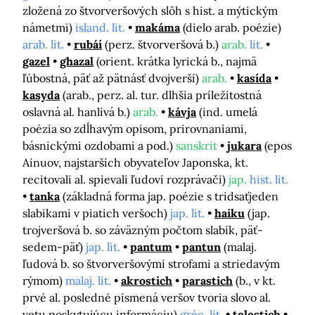
zložená zo štvorveršových slôh s hist. a mýtickým
námetmi)
island. lit.
makáma
(dielo arab. poézie)
arab. lit.
rubáí
(perz. štvorveršová b.)
arab.
lit.
gazel
ghazal
(orient. krátka lyrická b., najmä
ľúbostná, päť až pätnásť dvojverší)
arab.
kasída
kasyda
(arab., perz. al. tur. dlhšia príležitostná
oslavná al. hanlivá b.)
arab.
kávja
(ind. umelá
poézia so zdĺhavým opisom, prirovnaniami,
básnickými ozdobami a pod.)
sanskrit
jukara
(epos
Ainuov, najstarších obyvateľov Japonska, kt.
recitovali al. spievali ľudoví rozprávači)
jap.
hist. lit.
tanka
(základná forma jap. poézie s tridsaťjeden
slabikami v piatich veršoch)
jap. lit.
haiku
(jap.
trojveršová b. so záväzným počtom slabík, päť-
sedem-päť)
jap. lit.
pantum
pantun
(malaj.
ľudová b. so štvorveršovými strofami a striedavým
rýmom)
malaj. lit.
akrostich
parastich
(b., v kt.
prvé al. posledné písmená veršov tvoria slovo al.
vetu poskytujúcu informáciu)
gréc. lit.
telestich