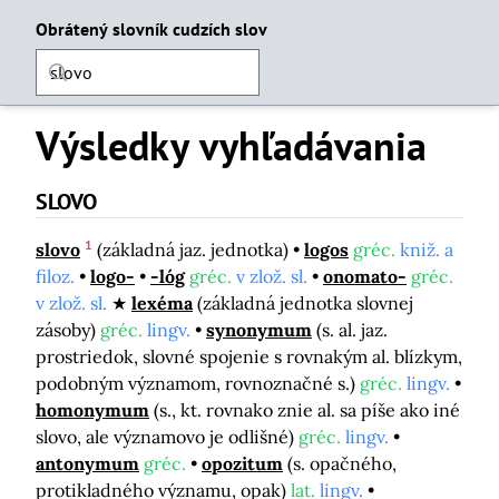
Obrátený slovník cudzích slov
Výsledky vyhľadávania
SLOVO
1
slovo
(základná jaz. jednotka)
logos
gréc.
kniž. a
filoz.
logo-
-lóg
gréc.
v zlož. sl.
onomato-
gréc.
v zlož. sl.
lexéma
(základná jednotka slovnej
zásoby)
gréc.
lingv.
synonymum
(s. al. jaz.
prostriedok, slovné spojenie s rovnakým al. blízkym,
podobným významom, rovnoznačné s.)
gréc.
lingv.
homonymum
(s., kt. rovnako znie al. sa píše ako iné
slovo, ale významovo je odlišné)
gréc.
lingv.
antonymum
gréc.
opozitum
(s. opačného,
protikladného významu, opak)
lat.
lingv.