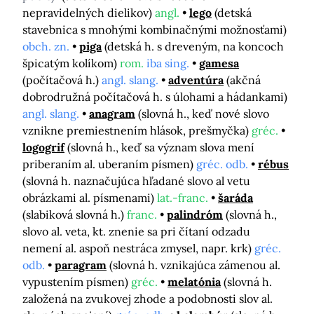
nepravidelných dielikov)
angl.
lego
(detská
stavebnica s mnohými kombinačnými možnosťami)
obch. zn.
piga
(detská h. s dreveným, na koncoch
špicatým kolíkom)
rom.
iba sing.
gamesa
(počítačová h.)
angl. slang.
adventúra
(akčná
dobrodružná počítačová h. s úlohami a hádankami)
angl. slang.
anagram
(slovná h., keď nové slovo
vznikne premiestnením hlások, prešmyčka)
gréc.
logogrif
(slovná h., keď sa význam slova mení
priberaním al. uberaním písmen)
gréc. odb.
rébus
(slovná h. naznačujúca hľadané slovo al vetu
obrázkami al. písmenami)
lat.-franc.
šaráda
(slabiková slovná h.)
franc.
palindróm
(slovná h.,
slovo al. veta, kt. znenie sa pri čítaní odzadu
nemení al. aspoň nestráca zmysel, napr. krk)
gréc.
odb.
paragram
(slovná h. vznikajúca zámenou al.
vypustením písmen)
gréc.
melatónia
(slovná h.
založená na zvukovej zhode a podobnosti slov al.