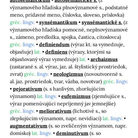
autosémantikum
autosémantické s.
(z
významového hľadiska plnovýznamové s., podstatné
meno, prídavné meno, číslovka, sloveso, príslovka)
gréc.
lingv.
synsémantikum
synsémantické s.
(z
významového hľadiska pomocné, neplnovýznamové
s., zámeno, predložka, spojka, častica, citoslovca)
gréc.
lingv.
definiendum
(výraz kt. sa vymedzuje,
objasňuje)
lat.
definiens
(výrazy, ktorými sa
objasňovaný výraz vymedzuje)
lat.
archaizmus
(zastarané s. al. výraz, jaz. al. štylistický prostriedok,
zvrat)
gréc.
lingv.
neologizmus
(novoutvorené s.
al. jaz. prostriedok, tvar, väzba, novotvar)
gréc.
lingv.
pejoratívum
(s. s hanlivým, zhoršujúcim
významom)
lat.
lingv.
eufemizmus
(zjemňujúce s.,
výraz pomenúvajúci nepríjemný jav jemnejšie)
gréc.
lingv.
melioratívum
(lichotivé s., so
zlepšujúcim významom, napr. nevidiaci)
lat.
lingv.
augmentatívum
(s. so zveličeným významom, napr.
domisko)
lat.
lingv.
deminutívum
(s. so