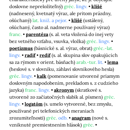
doslovne nepreložiteľný)
gréc.
lingv.
klišé
(nadnesený, kvetnatý výraz, ale pritom prázdny,
ošúchaný)
lat.
kniž. a pejor.
klišé
(ustálený,
ošúchaný, často al. nadmerne používaný výraz)
franc.
parentéza
(s. al. veta vložená do inej vety
bez vetného vzťahu, vsuvka, vložka)
gréc.
lingv.
poetizmus
(básnické s. al. výraz, obrat)
gréc.-lat.
lingv.
radif
redif
(s. al. skupina slov opakujúcich
sa za rýmom v orient. básňach)
arab.-tur.
lit.
lema
(heslové s. v slovníku, záhlaví slovníkového hesla)
gréc.
lingv.
kalk
(pomenovanie utvorené priamym
doslovným napodobením, prekladom s. z cudzieho
jazyka)
franc.
lingv.
akronym
(skratkové s.
utvorené zo začiatočných slabík al. písmen)
gréc.
lingv.
logatóm
(s. umelo vytvorené, bez zmyslu,
používané pri telefonických meraniach
zrozumiteľnosti)
gréc.
odb.
anagram
(nové s.
vzniknuté premiestnením hlások)
gréc.