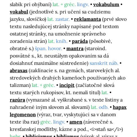
slabík pri ohýbaní)
lat. + gréc.
lingv.
vokabulum
vokabul
(jednotlivé s. pri učení sa cudziemu
jazyku, slovíčko)
lat.
zastar.
reklamanta
(prvé slovo
textu nasledujúcej stránky napísané pod textom
ostatnej stránky, na umožnenie správneho
zoradenia strán)
lat.
knih.
paráda
(pôsobivé,
obratné s.)
špan. hovor.
mantra
(staroind.
posvätné s., kt. neustálym opakovaním sa dá
dosiahnuť maximálne sústredenie)
sanskrit náb.
abraxas
(zaklínacie s. na gemách, starovekých al.
stredovekých drahých kameňoch používaných ako
talizman)
lat. + gréc.
incipit
(začiatočné slová
textu starých rukopisov, kt. nemali titul)
lat.
razúra
(vymazané al. vyškrabané s. v texte listiny a
nahradené iným slovom al. slovami)
lat.
odb.
hapax
legomenon
(výraz, tvar, vyskytujúci sa v danom
texte iba raz)
gréc.
lingv.
amen
(záverečné s.
kresťanskej modlitby, kázne a pod., <i>staň sa</i>)
hebr.
biblicizmus
biblizmus
(výrok al. výraz z