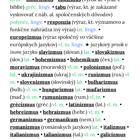
biblie)
gréc.
lingv.
tabu
(výraz, kt. je zakázané
vyslovovať z náb. al. spoločenských dôvodov)
polynéz.
lingv.
responzia
(výraz, kt. významovo a
funkčne nahrádza iný výraz)
lat.
lingv.
europeizmus
(výraz spoločný vo väčšine
európskych jazykov)
vl. m.
lingv.
jazykový prvok v
inom jazyku
slavizmus
(slovan.)
lat.
slovakizmus
(slov.)
lat.
bohemizmus
bohemikum
(čes.)
lat.
moravizmus
(moravský)
vl. m.
polonizmus
(poľ.)
lat.
ukrajinizmus
(ukraj.)
vl. m.
rusizmus
(rus.)
vl.
m.
slovenizmus
(slovinský)
lat.
bulharizmus
(bulh.)
vl. m.
hungarizmus
lat.
maďarizmus
(maď.)
vl. m.
rumunizmus
(rum.)
vl. m.
grécizmus
(gréc.)
vl. m.
latinizmus
(lat.)
vl. m.
hebreizmus
hebraizmus
(hebr.)
vl. m.
germanizmus
germanikum
(nem.)
lat.
romanizmus
(románskych jazykov)
lat.
italizmus
italianizmus
talianizmus
(tal.)
vl. m.
galicizmus