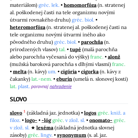
materiálom)
gréc. lek.
homomorfóza
(n. stratenej
al. poškodenej časti na tele organizmu novými
útvarmi rovnakého druhu)
gréc. biol.
heteromorfóza
(n. stratenej al. poškodenej časti na
tele organizmu novými útvarmi iného ako
pôvodného druhu)
gréc. biol.
parochňa
(n.
prirodzených vlasov)
tal.
tupé
(malá parochňa
alebo parochňa vyčesaná do výšky)
franc.
alonž
(mužská baroková parochňa s dlhými vlasmi)
franc.
melta
(n. kávy)
um.
cigória
cigorka
(n. kávy z
čakanky)
lat.-nem.
eburín
(umelá n. slonovej kosti)
lat.
plast.
porovnaj
nahradenie
SLOVO
1
slovo
(základná jaz. jednotka)
logos
gréc.
kniž. a
filoz.
logo-
-lóg
gréc.
v zlož. sl.
onomato-
gréc.
v zlož. sl.
lexéma
(základná jednotka slovnej
zásoby)
gréc.
lingv.
synonymum
(s. al. jaz.