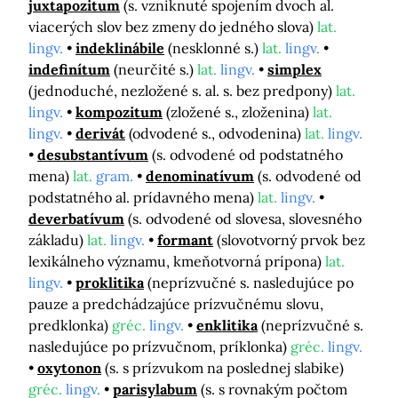
juxtapozitum
(s. vzniknuté spojením dvoch al.
viacerých slov bez zmeny do jedného slova)
lat.
lingv.
indeklinábile
(nesklonné s.)
lat.
lingv.
indefinítum
(neurčité s.)
lat.
lingv.
simplex
(jednoduché, nezložené s. al. s. bez predpony)
lat.
lingv.
kompozitum
(zložené s., zloženina)
lat.
lingv.
derivát
(odvodené s., odvodenina)
lat.
lingv.
desubstantívum
(s. odvodené od podstatného
mena)
lat.
gram.
denominatívum
(s. odvodené od
podstatného al. prídavného mena)
lat.
lingv.
deverbatívum
(s. odvodené od slovesa, slovesného
základu)
lat.
lingv.
formant
(slovotvorný prvok bez
lexikálneho významu, kmeňotvorná prípona)
lat.
lingv.
proklitika
(neprízvučné s. nasledujúce po
pauze a predchádzajúce prízvučnému slovu,
predklonka)
gréc.
lingv.
enklitika
(neprízvučné s.
nasledujúce po prízvučnom, príklonka)
gréc.
lingv.
oxytonon
(s. s prízvukom na poslednej slabike)
gréc.
lingv.
parisylabum
(s. s rovnakým počtom