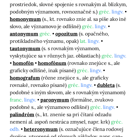
prostriedok, slovné spojenie s rovnakým al. blízkym,
podobným významom, rovnoznačné s.)
gréc.
lingv.
homonymum
(s., kt. rovnako znie al. sa píše ako iné
slovo, ale významovo je odlišné)
gréc.
lingv.
antonymum
gréc.
opozitum
(s. opačného,
protikladného významu, opak)
lat.
lingv.
tautonymum
(s. s rovnakým významom,
vyskytujúce sa v rôznych jaz. oblastiach)
gréc.
lingv.
homofón
homofónum
(rovnako znejúce s., ale
graficky odlišné, inak písané)
gréc.
lingv.
homografum
(rôzne znejúce s., ale graficky
rovnaké, rovnako písané)
gréc.
lingv.
dubleta
(s.
podobné s iným slovom, ale s rovnakým významom)
franc.
lingv.
paronymum
(formálne, zvukovo
podobné s., ale významovo odlišné)
gréc.
lingv.
palindróm
(s., kt. znenie sa pri čítaní odzadu
nemení al. aspoň nestráca zmysel, napr. krk)
gréc.
odb.
heteronymum
(s. označujúce člena rodovej
dvojice, utvorené od rôznych základov, napr. cap-