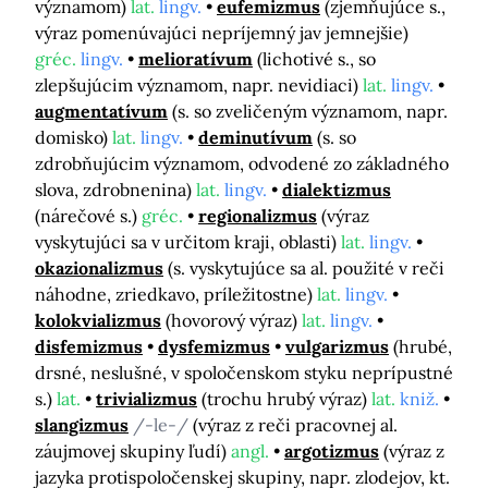
významom)
lat.
lingv.
eufemizmus
(zjemňujúce s.,
výraz pomenúvajúci nepríjemný jav jemnejšie)
gréc.
lingv.
melioratívum
(lichotivé s., so
zlepšujúcim významom, napr. nevidiaci)
lat.
lingv.
augmentatívum
(s. so zveličeným významom, napr.
domisko)
lat.
lingv.
deminutívum
(s. so
zdrobňujúcim významom, odvodené zo základného
slova, zdrobnenina)
lat.
lingv.
dialektizmus
(nárečové s.)
gréc.
regionalizmus
(výraz
vyskytujúci sa v určitom kraji, oblasti)
lat.
lingv.
okazionalizmus
(s. vyskytujúce sa al. použité v reči
náhodne, zriedkavo, príležitostne)
lat.
lingv.
kolokvializmus
(hovorový výraz)
lat.
lingv.
disfemizmus
dysfemizmus
vulgarizmus
(hrubé,
drsné, neslušné, v spoločenskom styku neprípustné
s.)
lat.
trivializmus
(trochu hrubý výraz)
lat.
kniž.
slangizmus
/-le-/
(výraz z reči pracovnej al.
záujmovej skupiny ľudí)
angl.
argotizmus
(výraz z
jazyka protispoločenskej skupiny, napr. zlodejov, kt.