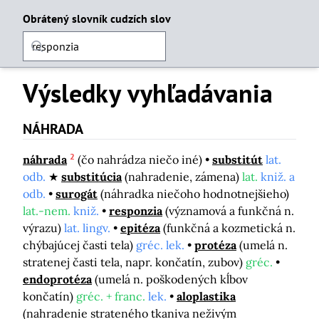
Obrátený slovník cudzích slov
Výsledky vyhľadávania
NÁHRADA
2
náhrada
(čo nahrádza niečo iné)
substitút
lat.
odb.
substitúcia
(nahradenie, zámena)
lat.
kniž. a
odb.
surogát
(náhradka niečoho hodnotnejšieho)
lat.-nem.
kniž.
responzia
(významová a funkčná n.
výrazu)
lat. lingv.
epitéza
(funkčná a kozmetická n.
chýbajúcej časti tela)
gréc. lek.
protéza
(umelá n.
stratenej časti tela, napr. končatín, zubov)
gréc.
endoprotéza
(umelá n. poškodených kĺbov
končatín)
gréc. + franc.
lek.
aloplastika
(nahradenie strateného tkaniva neživým