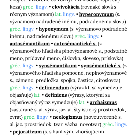
koza)
gréc.
lingv.
ekvivokácia
(rovnaké slová s
rôznym významom)
lat.
lingv.
hyperonymum
(s.
významovo nadradené inému, podradenému slovu)
gréc.
lingv.
hyponymum
(s. významovo podradené
inému, nadradenému slovu)
gréc.
lingv.
autosémantikum
autosémantické s.
(z
významového hľadiska plnovýznamové s., podstatné
meno, prídavné meno, číslovka, sloveso, príslovka)
gréc.
lingv.
synsémantikum
synsémantické s.
(z
významového hľadiska pomocné, neplnovýznamové
s., zámeno, predložka, spojka, častica, citoslovca)
gréc.
lingv.
definiendum
(výraz kt. sa vymedzuje,
objasňuje)
lat.
definiens
(výrazy, ktorými sa
objasňovaný výraz vymedzuje)
lat.
archaizmus
(zastarané s. al. výraz, jaz. al. štylistický prostriedok,
zvrat)
gréc.
lingv.
neologizmus
(novoutvorené s.
al. jaz. prostriedok, tvar, väzba, novotvar)
gréc.
lingv.
pejoratívum
(s. s hanlivým, zhoršujúcim