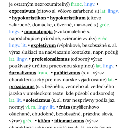
je ostatným nezrozumiteľný)
franc.
lingv.
expresívum
(citovo al. vôľovo zafarbené s.)
lat.
lingv.
hypokoristikon
hypokoristikum
(citovo
zafarbené, domácke, dôverné, maznavé s.)
gréc.
lingv.
onomatopoja
(zvukomalebné s.
napodobujúce prírodné, zvieracie zvuky)
gréc.
lingv. lit.
expletívum
(výplnkové, bezobsažné s. al.
výraz slúžiaci na nadviazanie kontaktu, napr. počuj)
lat.
lingv.
profesionalizmus
(odborný výraz
používaný určitou pracovnou skupinou)
lat.
lingv.
žurnalizmus
franc.
publicizmus
(s. al. výraz
charakteristický pre novinárske vyjadrovanie)
lat.
prozaizmus
(s. z bežného, vecného al. vedeckého
jazyka v umeleckom texte, kde pôsobí cudzorodo)
lat.
lit.
solecizmus
(s. al. tvar nesprávny podľa jaz.
normy)
vl. m.
lingv. lit.
fráza
(myšlienkovo
ošúchané, chudobné, bezobsažné, prázdne slová,
výraz)
gréc.
idióm
idiomatizmus
(výraz
charakteristický pre určitý jazyk, kt. je obyčajne