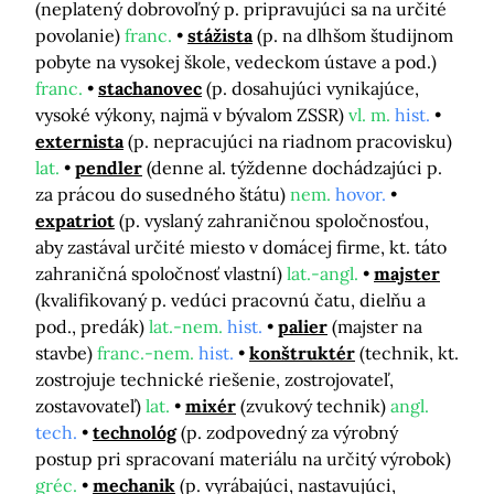
(neplatený dobrovoľný p. pripravujúci sa na určité
povolanie)
franc.
stážista
(p. na dlhšom študijnom
pobyte na vysokej škole, vedeckom ústave a pod.)
franc.
stachanovec
(p. dosahujúci vynikajúce,
vysoké výkony, najmä v bývalom ZSSR)
vl. m.
hist.
externista
(p. nepracujúci na riadnom pracovisku)
lat.
pendler
(denne al. týždenne dochádzajúci p.
za prácou do susedného štátu)
nem.
hovor.
expatriot
(p. vyslaný zahraničnou spoločnosťou,
aby zastával určité miesto v domácej firme, kt. táto
zahraničná spoločnosť vlastní)
lat.-angl.
majster
(kvalifikovaný p. vedúci pracovnú čatu, dielňu a
pod., predák)
lat.-nem.
hist.
palier
(majster na
stavbe)
franc.-nem.
hist.
konštruktér
(technik, kt.
zostrojuje technické riešenie, zostrojovateľ,
zostavovateľ)
lat.
mixér
(zvukový technik)
angl.
tech.
technológ
(p. zodpovedný za výrobný
postup pri spracovaní materiálu na určitý výrobok)
gréc.
mechanik
(p. vyrábajúci, nastavujúci,