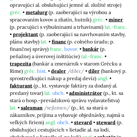
opravujúci al. obsluhujúci jemné al. zložité stroje)
gréc.
metalurg
(p. zaoberajúci sa výrobou a
spracovaním kovov a zliatín, hutník)
gréc.
míner
(p. pracujúci s výbušninami a trhavinami)
lat.-franc.
projektant
(p. zaoberajúci sa navrhovaním stavby,
plánu stavby)
lat.
financ
(p. colného úradu; p.
finančnej správy)
franc.
hovor.
bankár
(p.
peňažnej a úverovej inštitúcie)
tal.-franc.
trapezita
(bankár a zmenárnik v starom Grécku a
Ríme)
gréc.
hist.
dealer
/díler/
díler
(bankový p.
sprostredkujúci nákup a predaj devíz)
angl.
fakturant
(p., kt. vystavuje faktúry za dodaný al.
predaný tovar)
lat.
obch.
administrátor
(p., kt. sa
stará o hosp.-prevádzkovú správu vydavateľstva)
lat.
salesman
/sejlzmen/
(p., kt. sa stará o
zákazníkov, prijíma a vybavuje objednávky, najmä u
veľkých firiem)
angl.
obch.
stevard
steward
(p.
obsluhujúci cestujúcich v lietadle al. na lodi,