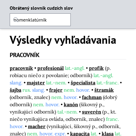
Obrátený slovník cudzích slov
Výsledky vyhľadávania
PRACOVNÍK
pracovník
profesionál
lat.-angl.
profík
(p.
robiacu niečo z povolanie; odborník)
lat.-angl.
slang.
majster
lat.-nem.
špecialista
lat.-franc.
šajba
rus.
slang.
frajer
nem.
hovor.
štramák
(odborník, znalec)
nem.
hovor.
fachman
(dobrý
odborník)
nem.
hovor.
kanón
(šikovný p.,
vynikajúci odborník)
tal.-nem.
suverén
(p., kt.
niečo vynikajúca ovláda, odborník, znalec)
franc.
hovor.
macher
(vynikajúci, šikovný p., odborník,
znalec)
nem.
hovor. expr.
kapacita
lat.
klasa
lat.