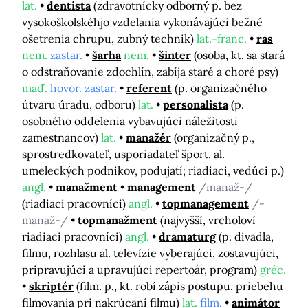
lat.
dentista
(zdravotnícky odborný p. bez
vysokoškolskéhjo vzdelania vykonávajúci bežné
ošetrenia chrupu, zubný technik)
lat.-franc.
ras
nem.
zastar.
šarha
nem.
šinter
(osoba, kt. sa stará
o odstraňovanie zdochlín, zabíja staré a choré psy)
maď.
hovor. zastar.
referent
(p. organizačného
útvaru úradu, odboru)
lat.
personalista
(p.
osobného oddelenia vybavujúci náležitosti
zamestnancov)
lat.
manažér
(organizačný p.,
sprostredkovateľ, usporiadateľ šport. al.
umeleckých podnikov, podujatí; riadiaci, vedúci p.)
angl.
manažment
management
/manaž-/
(riadiaci pracovníci)
angl.
topmanagement
/-
manaž-/
topmanažment
(najvyšší, vrcholoví
riadiaci pracovníci)
angl.
dramaturg
(p. divadla,
filmu, rozhlasu al. televízie vyberajúci, zostavujúci,
pripravujúci a upravujúci repertoár, program)
gréc.
skriptér
(film. p., kt. robí zápis postupu, priebehu
filmovania pri nakrúcaní filmu)
lat.
film.
animátor