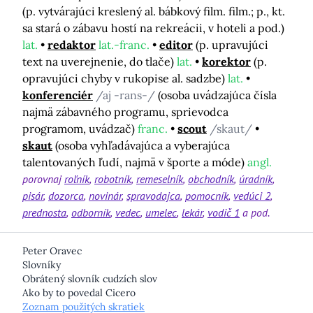
(p. vytvárajúci kreslený al. bábkový film. film.; p., kt.
sa stará o zábavu hostí na rekreácii, v hoteli a pod.)
lat.
redaktor
lat.-franc.
editor
(p. upravujúci
text na uverejnenie, do tlače)
lat.
korektor
(p.
opravujúci chyby v rukopise al. sadzbe)
lat.
konferenciér
/aj -rans-/
(osoba uvádzajúca čísla
najmä zábavného programu, sprievodca
programom, uvádzač)
franc.
scout
/skaut/
skaut
(osoba vyhľadávajúca a vyberajúca
talentovaných ľudí, najmä v športe a móde)
angl.
porovnaj
roľník
robotník
remeselník
obchodník
úradník
pisár
dozorca
novinár
spravodajca
pomocník
vedúci 2
prednosta
odborník
vedec
umelec
lekár
vodič 1
a pod.
Peter Oravec
Slovníky
Obrátený slovník cudzích slov
Ako by to povedal Cicero
Zoznam použitých skratiek