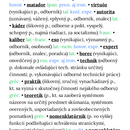
hovor.
matador
špan.
pren. aj iron.
virtuóz
(vynikajúci p., odborník)
tal.
kniž. expr.
autorita
(uznávaný, vážený, vplyvný p., odborník, znalec)
lat.
káder
(šikovný p.; odborne a polit. vyspelý,
schopný p., najmä riadiaci, za socializmu)
franc.
kaliber
lat.-franc.
eso
(vynikajúci, významný p.,
odborník, osobnosť)
lat.-nem.
hovor. expr.
expert
(odborník, znalec, poradca)
lat.
borec
(vynikajúci,
osvedčený p.)
rus.
expr. aj iron.
technik
(odborný
p. dokonale ovládajúci tech. stránku určitej
činnosti; p. vykonávajúci odborné technické práce)
gréc.
praktik
(šikovný, zručný, vynachádzavý p.,
kt. sa vyzná v skutočnej činnosti nejakého odboru)
gréc.
teoretik
(p., kt. sa zaoberá systémom
názorov na určitý predmet skúmania, systémom
overených, usporiadaných a zovšeobecnených
poznatkov)
gréc.
nomenklatúrnik
(p. vo vyššej
funkcii podliehajúci schváleniu straníckymi,