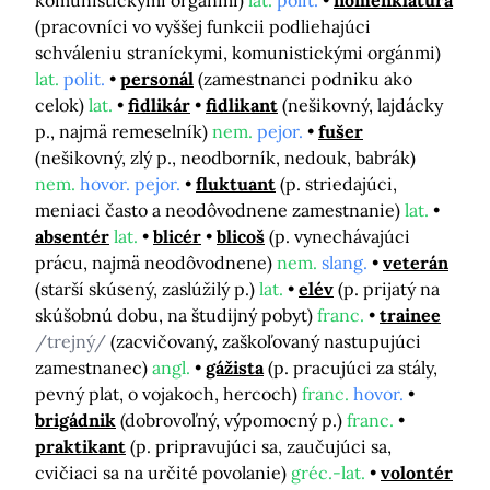
komunistickými orgánmi)
lat.
polit.
nomenklatúra
(pracovníci vo vyššej funkcii podliehajúci
schváleniu straníckymi, komunistickými orgánmi)
lat.
polit.
personál
(zamestnanci podniku ako
celok)
lat.
fidlikár
fidlikant
(nešikovný, lajdácky
p., najmä remeselník)
nem.
pejor.
fušer
(nešikovný, zlý p., neodborník, nedouk, babrák)
nem.
hovor. pejor.
fluktuant
(p. striedajúci,
meniaci často a neodôvodnene zamestnanie)
lat.
absentér
lat.
blicér
blicoš
(p. vynechávajúci
prácu, najmä neodôvodnene)
nem.
slang.
veterán
(starší skúsený, zaslúžilý p.)
lat.
elév
(p. prijatý na
skúšobnú dobu, na študijný pobyt)
franc.
trainee
/trejný/
(zacvičovaný, zaškoľovaný nastupujúci
zamestnanec)
angl.
gážista
(p. pracujúci za stály,
pevný plat, o vojakoch, hercoch)
franc.
hovor.
brigádnik
(dobrovoľný, výpomocný p.)
franc.
praktikant
(p. pripravujúci sa, zaučujúci sa,
cvičiaci sa na určité povolanie)
gréc.-lat.
volontér