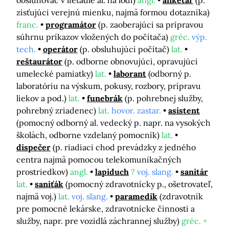
obsluhovač v lietadle al. na lodi)
angl.
anketár
(p.
zisťujúci verejnú mienku, najmä formou dotazníka)
franc.
programátor
(p. zaoberajúci sa prípravou
súhrnu príkazov vložených do počítača)
gréc.
výp.
tech.
operátor
(p. obsluhujúci počítač)
lat.
reštaurátor
(p. odborne obnovujúci, opravujúci
umelecké pamiatky)
lat.
laborant
(odborný p.
laboratóriu na výskum, pokusy, rozbory, prípravu
liekov a pod.)
lat.
funebrák
(p. pohrebnej služby,
pohrebný zriadenec)
lat.
hovor. zastar.
asistent
(pomocný odborný al. vedecký p. napr. na vysokých
školách, odborne vzdelaný pomocník)
lat.
dispečer
(p. riadiaci chod prevádzky z jedného
centra najmä pomocou telekomunikačných
prostriedkov)
angl.
lapiduch
?
voj. slang.
sanitár
lat.
saniťák
(pomocný zdravotnícky p., ošetrovateľ,
najmä voj.)
lat.
voj. slang.
paramedik
(zdravotník
pre pomocné lekárske, zdravotnícke činnosti a
služby, napr. pre vozidlá záchrannej služby)
gréc. +