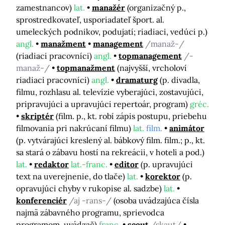
zamestnancov)
lat.
manažér
(organizačný p.,
sprostredkovateľ, usporiadateľ šport. al.
umeleckých podnikov, podujatí; riadiaci, vedúci p.)
angl.
manažment
management
/manaž-/
(riadiaci pracovníci)
angl.
topmanagement
/-
manaž-/
topmanažment
(najvyšší, vrcholoví
riadiaci pracovníci)
angl.
dramaturg
(p. divadla,
filmu, rozhlasu al. televízie vyberajúci, zostavujúci,
pripravujúci a upravujúci repertoár, program)
gréc.
skriptér
(film. p., kt. robí zápis postupu, priebehu
filmovania pri nakrúcaní filmu)
lat.
film.
animátor
(p. vytvárajúci kreslený al. bábkový film. film.; p., kt.
sa stará o zábavu hostí na rekreácii, v hoteli a pod.)
lat.
redaktor
lat.-franc.
editor
(p. upravujúci
text na uverejnenie, do tlače)
lat.
korektor
(p.
opravujúci chyby v rukopise al. sadzbe)
lat.
konferenciér
/aj -rans-/
(osoba uvádzajúca čísla
najmä zábavného programu, sprievodca
programom, uvádzač)
franc.
scout
/skaut/