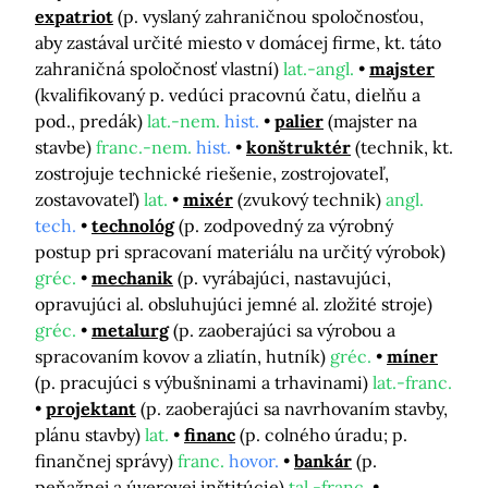
expatriot
(p. vyslaný zahraničnou spoločnosťou,
aby zastával určité miesto v domácej firme, kt. táto
zahraničná spoločnosť vlastní)
lat.-angl.
majster
(kvalifikovaný p. vedúci pracovnú čatu, dielňu a
pod., predák)
lat.-nem.
hist.
palier
(majster na
stavbe)
franc.-nem.
hist.
konštruktér
(technik, kt.
zostrojuje technické riešenie, zostrojovateľ,
zostavovateľ)
lat.
mixér
(zvukový technik)
angl.
tech.
technológ
(p. zodpovedný za výrobný
postup pri spracovaní materiálu na určitý výrobok)
gréc.
mechanik
(p. vyrábajúci, nastavujúci,
opravujúci al. obsluhujúci jemné al. zložité stroje)
gréc.
metalurg
(p. zaoberajúci sa výrobou a
spracovaním kovov a zliatín, hutník)
gréc.
míner
(p. pracujúci s výbušninami a trhavinami)
lat.-franc.
projektant
(p. zaoberajúci sa navrhovaním stavby,
plánu stavby)
lat.
financ
(p. colného úradu; p.
finančnej správy)
franc.
hovor.
bankár
(p.
peňažnej a úverovej inštitúcie)
tal.-franc.