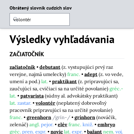
Obrátený slovník cudzích slov
Výsledky vyhľadávania
ZAČIATOČNÍK
začiatočník
debutant
(z. vystupujúci prvý raz
verejne, najmä umelecky)
franc.
adept
(z. vo vede,
umení a pod.)
lat.
praktikant
(z. pripravujúci sa,
zaučujúci sa, cvičiaci sa na určité povolanie)
gréc.-
lat.
patvarista
(súdny al. advokátsky praktikant)
lat.
zastar.
volontér
(neplatený dobrovoľný
pracovník pripravujúci sa na určité povolanie)
franc.
greenhorn
/grín-/
grínhorn
(nováčik,
zelenáč)
angl.
pejor.
elév
franc.
kniž.
embryo
gréc.
pren. expr.
novic
lat.
expr.
bažant
nem.
voj.