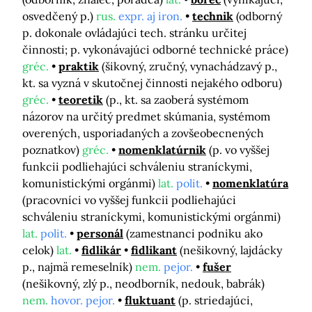
osvedčený p.)
rus.
expr. aj iron.
technik
(odborný
p. dokonale ovládajúci tech. stránku určitej
činnosti; p. vykonávajúci odborné technické práce)
gréc.
praktik
(šikovný, zručný, vynachádzavý p.,
kt. sa vyzná v skutočnej činnosti nejakého odboru)
gréc.
teoretik
(p., kt. sa zaoberá systémom
názorov na určitý predmet skúmania, systémom
overených, usporiadaných a zovšeobecnených
poznatkov)
gréc.
nomenklatúrnik
(p. vo vyššej
funkcii podliehajúci schváleniu straníckymi,
komunistickými orgánmi)
lat.
polit.
nomenklatúra
(pracovníci vo vyššej funkcii podliehajúci
schváleniu straníckymi, komunistickými orgánmi)
lat.
polit.
personál
(zamestnanci podniku ako
celok)
lat.
fidlikár
fidlikant
(nešikovný, lajdácky
p., najmä remeselník)
nem.
pejor.
fušer
(nešikovný, zlý p., neodborník, nedouk, babrák)
nem.
hovor. pejor.
fluktuant
(p. striedajúci,