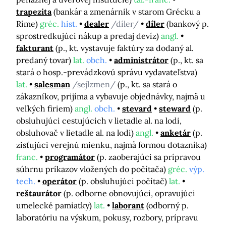
trapezita
(bankár a zmenárnik v starom Grécku a
Ríme)
gréc.
hist.
dealer
/díler/
díler
(bankový p.
sprostredkujúci nákup a predaj devíz)
angl.
fakturant
(p., kt. vystavuje faktúry za dodaný al.
predaný tovar)
lat.
obch.
administrátor
(p., kt. sa
stará o hosp.-prevádzkovú správu vydavateľstva)
lat.
salesman
/sejlzmen/
(p., kt. sa stará o
zákazníkov, prijíma a vybavuje objednávky, najmä u
veľkých firiem)
angl.
obch.
stevard
steward
(p.
obsluhujúci cestujúcich v lietadle al. na lodi,
obsluhovač v lietadle al. na lodi)
angl.
anketár
(p.
zisťujúci verejnú mienku, najmä formou dotazníka)
franc.
programátor
(p. zaoberajúci sa prípravou
súhrnu príkazov vložených do počítača)
gréc.
výp.
tech.
operátor
(p. obsluhujúci počítač)
lat.
reštaurátor
(p. odborne obnovujúci, opravujúci
umelecké pamiatky)
lat.
laborant
(odborný p.
laboratóriu na výskum, pokusy, rozbory, prípravu