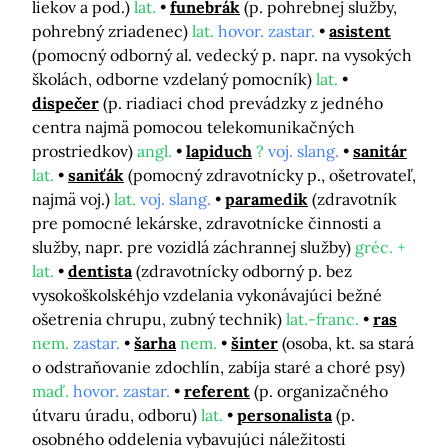
liekov a pod.)
lat.
funebrák
(p. pohrebnej služby,
pohrebný zriadenec)
lat.
hovor. zastar.
asistent
(pomocný odborný al. vedecký p. napr. na vysokých
školách, odborne vzdelaný pomocník)
lat.
dispečer
(p. riadiaci chod prevádzky z jedného
centra najmä pomocou telekomunikačných
prostriedkov)
angl.
lapiduch
?
voj. slang.
sanitár
lat.
saniťák
(pomocný zdravotnícky p., ošetrovateľ,
najmä voj.)
lat.
voj. slang.
paramedik
(zdravotník
pre pomocné lekárske, zdravotnícke činnosti a
služby, napr. pre vozidlá záchrannej služby)
gréc. +
lat.
dentista
(zdravotnícky odborný p. bez
vysokoškolskéhjo vzdelania vykonávajúci bežné
ošetrenia chrupu, zubný technik)
lat.-franc.
ras
nem.
zastar.
šarha
nem.
šinter
(osoba, kt. sa stará
o odstraňovanie zdochlín, zabíja staré a choré psy)
maď.
hovor. zastar.
referent
(p. organizačného
útvaru úradu, odboru)
lat.
personalista
(p.
osobného oddelenia vybavujúci náležitosti