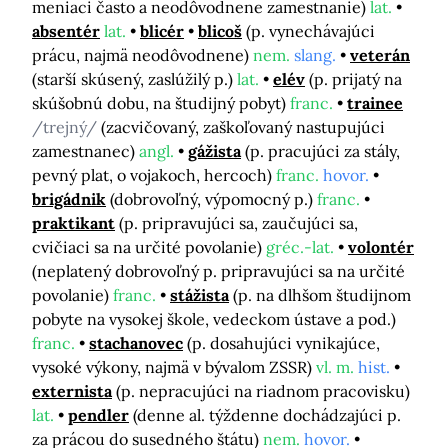
meniaci často a neodôvodnene zamestnanie)
lat.
absentér
lat.
blicér
blicoš
(p. vynechávajúci
prácu, najmä neodôvodnene)
nem.
slang.
veterán
(starší skúsený, zaslúžilý p.)
lat.
elév
(p. prijatý na
skúšobnú dobu, na študijný pobyt)
franc.
trainee
/trejný/
(zacvičovaný, zaškoľovaný nastupujúci
zamestnanec)
angl.
gážista
(p. pracujúci za stály,
pevný plat, o vojakoch, hercoch)
franc.
hovor.
brigádnik
(dobrovoľný, výpomocný p.)
franc.
praktikant
(p. pripravujúci sa, zaučujúci sa,
cvičiaci sa na určité povolanie)
gréc.-lat.
volontér
(neplatený dobrovoľný p. pripravujúci sa na určité
povolanie)
franc.
stážista
(p. na dlhšom študijnom
pobyte na vysokej škole, vedeckom ústave a pod.)
franc.
stachanovec
(p. dosahujúci vynikajúce,
vysoké výkony, najmä v bývalom ZSSR)
vl. m.
hist.
externista
(p. nepracujúci na riadnom pracovisku)
lat.
pendler
(denne al. týždenne dochádzajúci p.
za prácou do susedného štátu)
nem.
hovor.