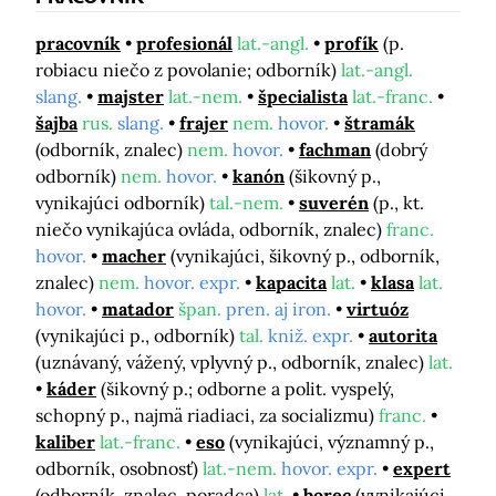
pracovník
profesionál
lat.-angl.
profík
(p.
robiacu niečo z povolanie; odborník)
lat.-angl.
slang.
majster
lat.-nem.
špecialista
lat.-franc.
šajba
rus.
slang.
frajer
nem.
hovor.
štramák
(odborník, znalec)
nem.
hovor.
fachman
(dobrý
odborník)
nem.
hovor.
kanón
(šikovný p.,
vynikajúci odborník)
tal.-nem.
suverén
(p., kt.
niečo vynikajúca ovláda, odborník, znalec)
franc.
hovor.
macher
(vynikajúci, šikovný p., odborník,
znalec)
nem.
hovor. expr.
kapacita
lat.
klasa
lat.
hovor.
matador
špan.
pren. aj iron.
virtuóz
(vynikajúci p., odborník)
tal.
kniž. expr.
autorita
(uznávaný, vážený, vplyvný p., odborník, znalec)
lat.
káder
(šikovný p.; odborne a polit. vyspelý,
schopný p., najmä riadiaci, za socializmu)
franc.
kaliber
lat.-franc.
eso
(vynikajúci, významný p.,
odborník, osobnosť)
lat.-nem.
hovor. expr.
expert
(odborník, znalec, poradca)
lat.
borec
(vynikajúci,