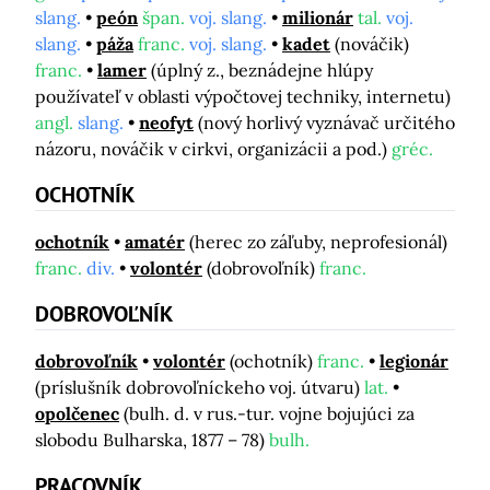
slang.
peón
špan.
voj. slang.
milionár
tal.
voj.
slang.
páža
franc.
voj. slang.
kadet
(nováčik)
franc.
lamer
(úplný z., beznádejne hlúpy
používateľ v oblasti výpočtovej techniky, internetu)
angl.
slang.
neofyt
(nový horlivý vyznávač určitého
názoru, nováčik v cirkvi, organizácii a pod.)
gréc.
OCHOTNÍK
ochotník
amatér
(herec zo záľuby, neprofesionál)
franc.
div.
volontér
(dobrovoľník)
franc.
DOBROVOĽNÍK
dobrovoľník
volontér
(ochotník)
franc.
legionár
(príslušník dobrovoľníckeho voj. útvaru)
lat.
opolčenec
(bulh. d. v rus.-tur. vojne bojujúci za
slobodu Bulharska, 1877 – 78)
bulh.
PRACOVNÍK