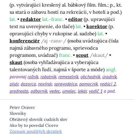
(p. vytvárajúci kreslený al. bábkový film. film.; p., kt.
sa stará o zábavu hostí na rekreácii, v hoteli a pod.)
lat.
redaktor
lat.-franc.
editor
(p. upravujúci
text na uverejnenie, do tlače)
lat.
korektor
(p.
opravujúci chyby v rukopise al. sadzbe)
lat.
konferenciér
/aj -rans-/
(osoba uvádzajúca čísla
najmä zábavného programu, sprievodca
programom, uvádzač)
franc.
scout
/skaut/
skaut
(osoba vyhľadávajúca a vyberajúca
talentovaných ľudí, najmä v športe a móde)
angl.
porovnaj
roľník
robotník
remeselník
obchodník
úradník
pisár
dozorca
novinár
spravodajca
pomocník
vedúci 2
prednosta
odborník
vedec
umelec
lekár
vodič 1
a pod.
Peter Oravec
Slovníky
Obrátený slovník cudzích slov
Ako by to povedal Cicero
Zoznam použitých skratiek