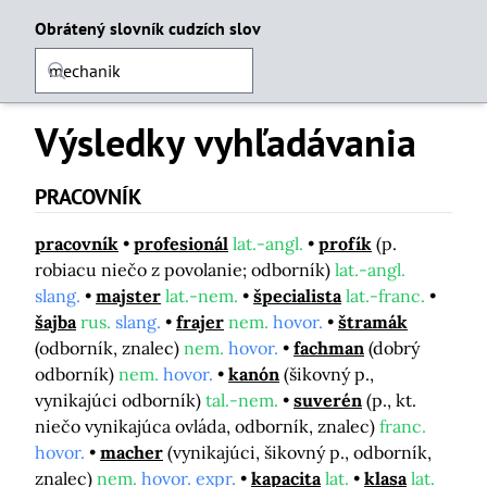
Obrátený slovník cudzích slov
Výsledky vyhľadávania
PRACOVNÍK
pracovník
profesionál
lat.-angl.
profík
(p.
robiacu niečo z povolanie; odborník)
lat.-angl.
slang.
majster
lat.-nem.
špecialista
lat.-franc.
šajba
rus.
slang.
frajer
nem.
hovor.
štramák
(odborník, znalec)
nem.
hovor.
fachman
(dobrý
odborník)
nem.
hovor.
kanón
(šikovný p.,
vynikajúci odborník)
tal.-nem.
suverén
(p., kt.
niečo vynikajúca ovláda, odborník, znalec)
franc.
hovor.
macher
(vynikajúci, šikovný p., odborník,
znalec)
nem.
hovor. expr.
kapacita
lat.
klasa
lat.