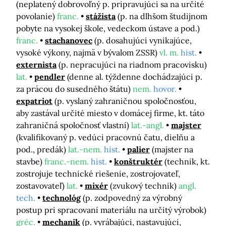
(neplatený dobrovoľný p. pripravujúci sa na určité
povolanie)
franc.
stážista
(p. na dlhšom študijnom
pobyte na vysokej škole, vedeckom ústave a pod.)
franc.
stachanovec
(p. dosahujúci vynikajúce,
vysoké výkony, najmä v bývalom ZSSR)
vl. m.
hist.
externista
(p. nepracujúci na riadnom pracovisku)
lat.
pendler
(denne al. týždenne dochádzajúci p.
za prácou do susedného štátu)
nem.
hovor.
expatriot
(p. vyslaný zahraničnou spoločnosťou,
aby zastával určité miesto v domácej firme, kt. táto
zahraničná spoločnosť vlastní)
lat.-angl.
majster
(kvalifikovaný p. vedúci pracovnú čatu, dielňu a
pod., predák)
lat.-nem.
hist.
palier
(majster na
stavbe)
franc.-nem.
hist.
konštruktér
(technik, kt.
zostrojuje technické riešenie, zostrojovateľ,
zostavovateľ)
lat.
mixér
(zvukový technik)
angl.
tech.
technológ
(p. zodpovedný za výrobný
postup pri spracovaní materiálu na určitý výrobok)
gréc.
mechanik
(p. vyrábajúci, nastavujúci,