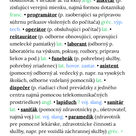
obsluhovač v lietadle al. na lodi)
angl.
anketár
(p.
zisťujúci verejnú mienku, najmä formou dotazníka)
franc.
programátor
(p. zaoberajúci sa prípravou
súhrnu príkazov vložených do počítača)
gréc.
výp.
tech.
operátor
(p. obsluhujúci počítač)
lat.
reštaurátor
(p. odborne obnovujúci, opravujúci
umelecké pamiatky)
lat.
laborant
(odborný p.
laboratóriu na výskum, pokusy, rozbory, prípravu
liekov a pod.)
lat.
funebrák
(p. pohrebnej služby,
pohrebný zriadenec)
lat.
hovor. zastar.
asistent
(pomocný odborný al. vedecký p. napr. na vysokých
školách, odborne vzdelaný pomocník)
lat.
dispečer
(p. riadiaci chod prevádzky z jedného
centra najmä pomocou telekomunikačných
prostriedkov)
angl.
lapiduch
?
voj. slang.
sanitár
lat.
saniťák
(pomocný zdravotnícky p., ošetrovateľ,
najmä voj.)
lat.
voj. slang.
paramedik
(zdravotník
pre pomocné lekárske, zdravotnícke činnosti a
služby, napr. pre vozidlá záchrannej služby)
gréc. +