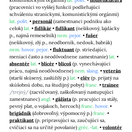
komunistickými orgánmi)
lat.
polit.
nomenklatúra
(pracovníci vo vyššej funkcii podliehajúci
schváleniu straníckymi, komunistickými orgánmi)
lat.
polit.
personál
(zamestnanci podniku ako
celok)
lat.
fidlikár
fidlikant
(nešikovný, lajdácky
p., najmä remeselník)
nem.
pejor.
fušer
(nešikovný, zlý p., neodborník, nedouk, babrák)
nem.
hovor. pejor.
fluktuant
(p. striedajúci,
meniaci často a neodôvodnene zamestnanie)
lat.
absentér
lat.
blicér
blicoš
(p. vynechávajúci
prácu, najmä neodôvodnene)
nem.
slang.
veterán
(starší skúsený, zaslúžilý p.)
lat.
elév
(p. prijatý na
skúšobnú dobu, na študijný pobyt)
franc.
trainee
/trejný/
(zacvičovaný, zaškoľovaný nastupujúci
zamestnanec)
angl.
gážista
(p. pracujúci za stály,
pevný plat, o vojakoch, hercoch)
franc.
hovor.
brigádnik
(dobrovoľný, výpomocný p.)
franc.
praktikant
(p. pripravujúci sa, zaučujúci sa,
cvičiaci sa na určité povolanie)
gréc.-lat.
volontér