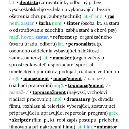
lat.
dentista
(zdravotnícky odborný p. bez
vysokoškolskéhjo vzdelania vykonávajúci bežné
ošetrenia chrupu, zubný technik)
lat.-franc.
ras
nem.
zastar.
šarha
nem.
šinter
(osoba, kt. sa stará
o odstraňovanie zdochlín, zabíja staré a choré psy)
maď.
hovor. zastar.
referent
(p. organizačného
útvaru úradu, odboru)
lat.
personalista
(p.
osobného oddelenia vybavujúci náležitosti
zamestnancov)
lat.
manažér
(organizačný p.,
sprostredkovateľ, usporiadateľ šport. al.
umeleckých podnikov, podujatí; riadiaci, vedúci p.)
angl.
manažment
management
/manaž-/
(riadiaci pracovníci)
angl.
topmanagement
/-
manaž-/
topmanažment
(najvyšší, vrcholoví
riadiaci pracovníci)
angl.
dramaturg
(p. divadla,
filmu, rozhlasu al. televízie vyberajúci, zostavujúci,
pripravujúci a upravujúci repertoár, program)
gréc.
skriptér
(film. p., kt. robí zápis postupu, priebehu
filmovania pri nakrúcaní filmu)
lat.
film.
animátor