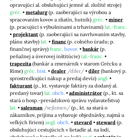
opravujúci al. obsluhujúci jemné al. zložité stroje)
gréc.
metalurg
(p. zaoberajúci sa výrobou a
spracovaním kovov a zliatín, hutník)
gréc.
míner
(p. pracujúci s výbušninami a trhavinami)
lat.-franc.
projektant
(p. zaoberajúci sa navrhovaním stavby,
plánu stavby)
lat.
financ
(p. colného úradu; p.
finančnej správy)
franc.
hovor.
bankár
(p.
peňažnej a úverovej inštitúcie)
tal.-franc.
trapezita
(bankár a zmenárnik v starom Grécku a
Ríme)
gréc.
hist.
dealer
/díler/
díler
(bankový p.
sprostredkujúci nákup a predaj devíz)
angl.
fakturant
(p., kt. vystavuje faktúry za dodaný al.
predaný tovar)
lat.
obch.
administrátor
(p., kt. sa
stará o hosp.-prevádzkovú správu vydavateľstva)
lat.
salesman
/sejlzmen/
(p., kt. sa stará o
zákazníkov, prijíma a vybavuje objednávky, najmä u
veľkých firiem)
angl.
obch.
stevard
steward
(p.
obsluhujúci cestujúcich v lietadle al. na lodi,