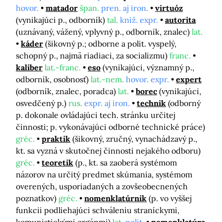
hovor.
matador
špan.
pren. aj iron.
virtuóz
(vynikajúci p., odborník)
tal.
kniž. expr.
autorita
(uznávaný, vážený, vplyvný p., odborník, znalec)
lat.
káder
(šikovný p.; odborne a polit. vyspelý,
schopný p., najmä riadiaci, za socializmu)
franc.
kaliber
lat.-franc.
eso
(vynikajúci, významný p.,
odborník, osobnosť)
lat.-nem.
hovor. expr.
expert
(odborník, znalec, poradca)
lat.
borec
(vynikajúci,
osvedčený p.)
rus.
expr. aj iron.
technik
(odborný
p. dokonale ovládajúci tech. stránku určitej
činnosti; p. vykonávajúci odborné technické práce)
gréc.
praktik
(šikovný, zručný, vynachádzavý p.,
kt. sa vyzná v skutočnej činnosti nejakého odboru)
gréc.
teoretik
(p., kt. sa zaoberá systémom
názorov na určitý predmet skúmania, systémom
overených, usporiadaných a zovšeobecnených
poznatkov)
gréc.
nomenklatúrnik
(p. vo vyššej
funkcii podliehajúci schváleniu straníckymi,