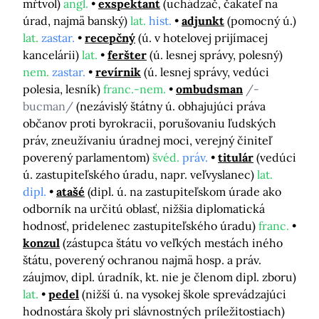
mŕtvol)
angl.
exspektant
(uchádzač, čakateľ na
úrad, najmä banský)
lat.
hist.
adjunkt
(pomocný ú.)
lat.
zastar.
recepčný
(ú. v hotelovej prijímacej
kancelárii)
lat.
feršter
(ú. lesnej správy, polesný)
nem.
zastar.
revírnik
(ú. lesnej správy, vedúci
polesia, lesník)
franc.-nem.
ombudsman
/-
bucman/
(nezávislý štátny ú. obhajujúci práva
občanov proti byrokracii, porušovaniu ľudských
práv, zneužívaniu úradnej moci, verejný činiteľ
poverený parlamentom)
švéd.
práv.
titulár
(vedúci
ú. zastupiteľského úradu, napr. veľvyslanec)
lat.
dipl.
atašé
(dipl. ú. na zastupiteľskom úrade ako
odborník na určitú oblasť, nižšia diplomatická
hodnosť, pridelenec zastupiteľského úradu)
franc.
konzul
(zástupca štátu vo veľkých mestách iného
štátu, poverený ochranou najmä hosp. a práv.
záujmov, dipl. úradník, kt. nie je členom dipl. zboru)
lat.
pedel
(nižší ú. na vysokej škole sprevádzajúci
hodnostára školy pri slávnostných príležitostiach)