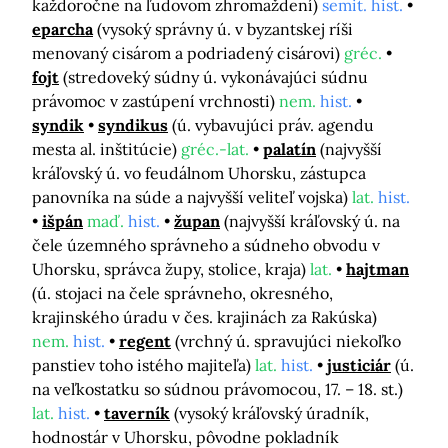
každoročne na ľudovom zhromaždení)
semit. hist.
eparcha
(vysoký správny ú. v byzantskej ríši
menovaný cisárom a podriadený cisárovi)
gréc.
fojt
(stredoveký súdny ú. vykonávajúci súdnu
právomoc v zastúpení vrchnosti)
nem.
hist.
syndik
syndikus
(ú. vybavujúci práv. agendu
mesta al. inštitúcie)
gréc.-lat.
palatín
(najvyšší
kráľovský ú. vo feudálnom Uhorsku, zástupca
panovníka na súde a najvyšší veliteľ vojska)
lat.
hist.
išpán
maď.
hist.
župan
(najvyšší kráľovský ú. na
čele územného správneho a súdneho obvodu v
Uhorsku, správca župy, stolice, kraja)
lat.
hajtman
(ú. stojaci na čele správneho, okresného,
krajinského úradu v čes. krajinách za Rakúska)
nem.
hist.
regent
(vrchný ú. spravujúci niekoľko
panstiev toho istého majiteľa)
lat.
hist.
justiciár
(ú.
na veľkostatku so súdnou právomocou, 17. – 18. st.)
lat.
hist.
taverník
(vysoký kráľovský úradník,
hodnostár v Uhorsku, pôvodne pokladník