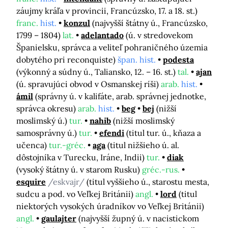
záujmy kráľa v provincii, Francúzsko, 17. a 18. st.)
franc.
hist.
konzul
(najvyšší štátny ú., Francúzsko,
1799 – 1804)
lat.
adelantado
(ú. v stredovekom
Španielsku, správca a veliteľ pohraničného územia
dobytého pri reconquiste)
špan. hist.
podesta
(výkonný a súdny ú., Taliansko, 12. – 16. st.)
tal.
ajan
(ú. spravujúci obvod v Osmanskej ríši)
arab.
hist.
ámil
(správny ú. v kalifáte, arab. správnej jednotke,
správca okresu)
arab.
hist.
beg
bej
(nižší
moslimský ú.)
tur.
nahib
(nižší moslimský
samosprávny ú.)
tur.
efendi
(titul tur. ú., kňaza a
učenca)
tur.-gréc.
aga
(titul nižšieho ú. al.
dôstojníka v Turecku, Iráne, Indii)
tur.
diak
(vysoký štátny ú. v starom Rusku)
gréc.-rus.
esquire
/eskvajr/
(titul vyššieho ú., starostu mesta,
sudcu a pod. vo Veľkej Británii)
angl.
lord
(titul
niektorých vysokých úradníkov vo Veľkej Británii)
angl.
gaulajter
(najvyšší župný ú. v nacistickom