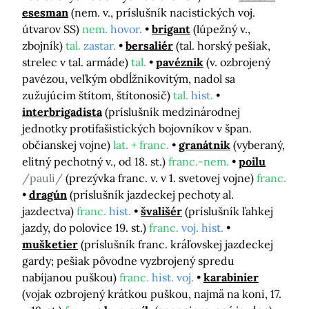
esesman
(nem. v., príslušník nacistických voj.
útvarov SS)
nem.
hovor.
brigant
(lúpežný v.,
zbojník)
tal.
zastar.
bersaliér
(tal. horský pešiak,
strelec v tal. armáde)
tal.
pavéznik
(v. ozbrojený
pavézou, veľkým obdĺžnikovitým, nadol sa
zužujúcim štítom, štítonosič)
tal.
hist.
interbrigadista
(príslušník medzinárodnej
jednotky protifašistických bojovníkov v špan.
občianskej vojne)
lat. + franc.
granátnik
(vyberaný,
elitný pechotný v., od 18. st.)
franc.-nem.
poilu
/pauli/
(prezývka franc. v. v 1. svetovej vojne)
franc.
dragún
(príslušník jazdeckej pechoty al.
jazdectva)
franc.
hist.
švališér
(príslušník ľahkej
jazdy, do polovice 19. st.)
franc.
voj. hist.
mušketier
(príslušník franc. kráľovskej jazdeckej
gardy; pešiak pôvodne vyzbrojený spredu
nabíjanou puškou)
franc.
hist. voj.
karabinier
(vojak ozbrojený krátkou puškou, najmä na koni, 17.