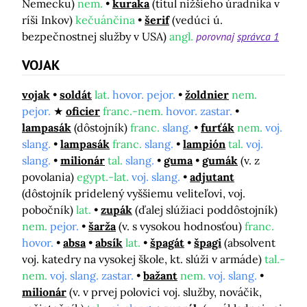
Nemecku)
nem.
kuraka
(titul nižšieho úradníka v
ríši Inkov)
kečuánčina
šerif
(vedúci ú.
bezpečnostnej služby v USA)
angl.
porovnaj
správca 1
VOJAK
vojak
soldát
lat.
hovor. pejor.
žoldnier
nem.
pejor.
oficier
franc.-nem.
hovor. zastar.
lampasák
(dôstojník)
franc.
slang.
furťák
nem.
voj.
slang.
lampasák
franc.
slang.
lampión
tal.
voj.
slang.
milionár
tal.
slang.
guma
gumák
(v. z
povolania)
egypt.-lat.
voj. slang.
adjutant
(dôstojník pridelený vyššiemu veliteľovi, voj.
pobočník)
lat.
zupák
(ďalej slúžiaci poddôstojník)
nem.
pejor.
šarža
(v. s vysokou hodnosťou)
franc.
hovor.
absa
absík
lat.
špagát
špagi
(absolvent
voj. katedry na vysokej škole, kt. slúži v armáde)
tal.-
nem.
voj. slang. zastar.
bažant
nem.
voj. slang.
milionár
(v. v prvej polovici voj. služby, nováčik,