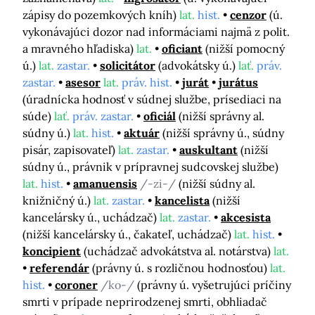
zápisy do pozemkových kníh)
lat.
hist.
cenzor
(ú.
vykonávajúci dozor nad informáciami najmä z polit.
a mravného hľadiska)
lat.
oficiant
(nižší pomocný
ú.)
lat.
zastar.
solicitátor
(advokátsky ú.)
lať.
práv.
zastar.
asesor
lat.
práv. hist.
jurát
jurátus
(úradnícka hodnosť v súdnej službe, prísediaci na
súde)
lať.
práv. zastar.
oficiál
(nižší správny al.
súdny ú.)
lat.
hist.
aktuár
(nižší správny ú., súdny
pisár, zapisovateľ)
lat.
zastar.
auskultant
(nižší
súdny ú., právnik v prípravnej sudcovskej službe)
lat.
hist.
amanuensis
/-zi-/
(nižší súdny al.
knižničný ú.)
lat.
zastar.
kancelista
(nižší
kancelársky ú., uchádzač)
lat.
zastar.
akcesista
(nižší kancelársky ú., čakateľ, uchádzač)
lat.
hist.
koncipient
(uchádzač advokátstva al. notárstva)
lat.
referendár
(právny ú. s rozličnou hodnosťou)
lat.
hist.
coroner
/ko-/
(právny ú. vyšetrujúci príčiny
smrti v prípade neprirodzenej smrti, obhliadač