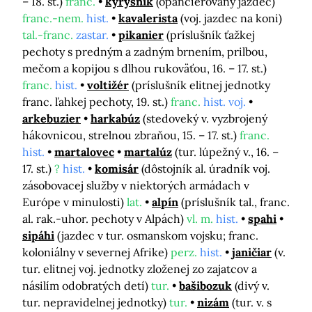
– 18. st.)
franc.
kyrysník
(opancierovaný jazdec)
franc.-nem.
hist.
kavalerista
(voj. jazdec na koni)
tal.-franc.
zastar.
pikanier
(príslušník ťažkej
pechoty s predným a zadným brnením, prilbou,
mečom a kopijou s dlhou rukoväťou, 16. – 17. st.)
franc.
hist.
voltižér
(príslušník elitnej jednotky
franc. ľahkej pechoty, 19. st.)
franc.
hist. voj.
arkebuzier
harkabúz
(stedoveký v. vyzbrojený
hákovnicou, strelnou zbraňou, 15. – 17. st.)
franc.
hist.
martalovec
martalúz
(tur. lúpežný v., 16. –
17. st.)
?
hist.
komisár
(dôstojník al. úradník voj.
zásobovacej služby v niektorých armádach v
Európe v minulosti)
lat.
alpín
(príslušník tal., franc.
al. rak.-uhor. pechoty v Alpách)
vl. m.
hist.
spahi
sipáhi
(jazdec v tur. osmanskom vojsku; franc.
koloniálny v severnej Afrike)
perz.
hist.
janičiar
(v.
tur. elitnej voj. jednotky zloženej zo zajatcov a
násilím odobratých detí)
tur.
bašibozuk
(divý v.
tur. nepravidelnej jednotky)
tur.
nizám
(tur. v. s