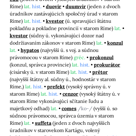
Ríme)
lat.
hist.
duovir
duumvir
(jeden z dvoch
úradníkov zastávajúcich spoločný úrad v starom
Ríme)
lat.
hist.
kvestor
(ú. spravujúci štátnu
pokladňu a pokladne provincií v starom Ríme)
lat.
kvestor
(súdny ú. vykonávajúci dozor nad
dodržiavaním zákonov v starom Ríme)
lat.
konzul
lat.
hypatos
(najvyšší ú. s voj. a súdnou
právomocou v starom Ríme)
gréc.
prokonzul
(konzul, správca provincie)
lat.
hist.
prokurátor
(cisársky ú. v starom Ríme)
lat.
hist.
prétor
(najvyšší štátny al. súdny ú., hodnostár v starom
Ríme,)
lat.
hist.
prefekt
(vysoký správny ú. v
starom Ríme)
lat.
hist.
cenzor
(vysoký štátny ú. v
starom Ríme vykonávajúci sčítanie ľudu a
majetkový odhad)
lat.
comes
/ko-/
(vyšší ú. so
súdnou právomocou, správca územia v starom
Ríme)
lat.
suffeta
(jeden z dvoch najvyšších
úradníkov v starovekom Kartágu, volený