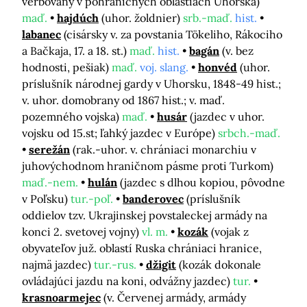
verbovaný v pohraničných oblastiach Uhorska)
maď.
hajdúch
(uhor. žoldnier)
srb.-maď.
hist.
labanec
(cisársky v. za povstania Tökeliho, Rákociho
a Bačkaja, 17. a 18. st.)
maď.
hist.
bagán
(v. bez
hodnosti, pešiak)
maď.
voj. slang.
honvéd
(uhor.
príslušník národnej gardy v Uhorsku, 1848-49 hist.;
v. uhor. domobrany od 1867 hist.; v. maď.
pozemného vojska)
maď.
husár
(jazdec v uhor.
vojsku od 15.st; ľahký jazdec v Európe)
srbch.-maď.
serežán
(rak.-uhor. v. chrániaci monarchiu v
juhovýchodnom hraničnom pásme proti Turkom)
maď.-nem.
hulán
(jazdec s dlhou kopiou, pôvodne
v Poľsku)
tur.-poľ.
banderovec
(príslušník
oddielov tzv. Ukrajinskej povstaleckej armády na
konci 2. svetovej vojny)
vl. m.
kozák
(vojak z
obyvateľov juž. oblastí Ruska chrániaci hranice,
najmä jazdec)
tur.-rus.
džigit
(kozák dokonale
ovládajúci jazdu na koni, odvážny jazdec)
tur.
krasnoarmejec
(v. Červenej armády, armády