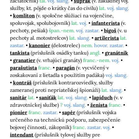
začiatočník)
tal.
voj. slang.
suprák
(v. základnej voj.
služby, kt. pôjde o krátky čas do civilu)
lat.
voj. slang.
komliton
(v. spoločne slúžiaci na vojenčine,
spoluvojak, spolubojovník)
lat.
voj.
infanterista
(v.
pechoty, pešiak)
špan.-nem.
voj. zastar.
bigoš
(v. u
pechoty al. motostrelcov)
lat.
slang.
artilerista
lat.
zastar.
kanonier
(delostrelec)
nem.
hovor. zastar.
tankista
(príslušník osádky tanku)
angl.
granátnik
granatier
(v. vrhajúci granáty)
franc.-nem.
voj.
parašutista
franc.
paragán
(v. vycvičený v
zoskakovaní z lietadla s použitím padáka)
voj. slang.
kontráš
(príslušník kontrarozviedky, služby
zameranej proti nepriateľskej špionáži)
lat.
slang.
sanitár
lat.
saniťák
lat.
voj. slang.
lapiduch
(v. v
zdravotníckej službe)
?
voj. slang.
ženista
franc.
pionier
franc.
zastar.
sapér
(príslušník vojska
určeného na technickú podporu, zabezpečenie
bojovej činnosti, zákopník)
franc.
zastar. voj.
intendant
(príslušník tylovej služby pre