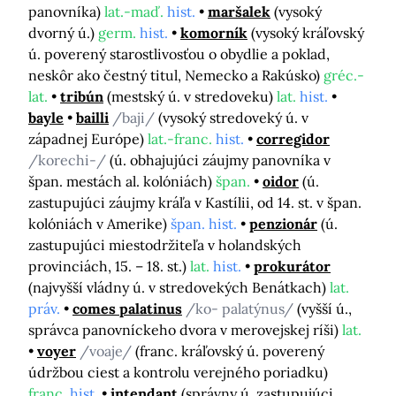
panovníka)
lat.-maď.
hist.
maršalek
(vysoký
dvorný ú.)
germ.
hist.
komorník
(vysoký kráľovský
ú. poverený starostlivosťou o obydlie a poklad,
neskôr ako čestný titul, Nemecko a Rakúsko)
gréc.-
lat.
tribún
(mestský ú. v stredoveku)
lat.
hist.
bayle
bailli
/baji/
(vysoký stredoveký ú. v
západnej Európe)
lat.-franc.
hist.
corregidor
/korechi-/
(ú. obhajujúci záujmy panovníka v
špan. mestách al. kolóniách)
špan.
oidor
(ú.
zastupujúci záujmy kráľa v Kastílii, od 14. st. v špan.
kolóniách v Amerike)
špan. hist.
penzionár
(ú.
zastupujúci miestodržiteľa v holandských
provinciách, 15. – 18. st.)
lat.
hist.
prokurátor
(najvyšší vládny ú. v stredovekých Benátkach)
lat.
práv.
comes palatinus
/ko- palatýnus/
(vyšší ú.,
správca panovníckeho dvora v merovejskej ríši)
lat.
voyer
/voaje/
(franc. kráľovský ú. poverený
údržbou ciest a kontrolu verejného poriadku)
franc.
hist.
intendant
(správny ú. zastupujúci