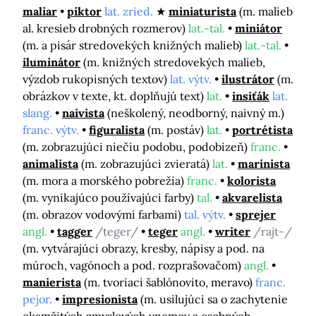
maliar
piktor
lat. zried.
miniaturista
(m. malieb
al. kresieb drobných rozmerov)
lat.-tal.
miniátor
(m. a pisár stredovekých knižných malieb)
lat.-tal.
iluminátor
(m. knižných stredovekých malieb,
výzdob rukopisných textov)
lat. výtv.
ilustrátor
(m.
obrázkov v texte, kt. doplňujú text)
lat.
insiťák
lat.
slang.
naivista
(neškolený, neodborný, naivný m.)
franc. výtv.
figuralista
(m. postáv)
lat.
portrétista
(m. zobrazujúci niečiu podobu, podobizeň)
franc.
animalista
(m. zobrazujúci zvieratá)
lat.
marinista
(m. mora a morského pobrežia)
franc.
kolorista
(m. vynikajúco používajúci farby)
tal.
akvarelista
(m. obrazov vodovými farbami)
tal. výtv.
sprejer
angl.
tagger
/teger/
teger
angl.
writer
/rajt-/
(m. vytvárajúci obrazy, kresby, nápisy a pod. na
múroch, vagónoch a pod. rozprašovačom)
angl.
manierista
(m. tvoriaci šablónovito, meravo)
franc.
pejor.
impresionista
(m. usilujúci sa o zachytenie
okamžitých zmyslových vnemov a osobných