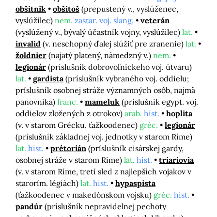
obšitnik
obšitoš
(prepustený v., vyslúženec,
vyslúžilec)
nem.
zastar. voj. slang.
veterán
(vyslúžený v., bývalý účastník vojny, vyslúžilec)
lat.
invalid
(v. neschopný ďalej slúžiť pre zranenie)
lat.
žoldnier
(najatý platený, námedzný v.)
nem.
legionár
(príslušník dobrovoľníckeho voj. útvaru)
lat.
gardista
(príslušník vybraného voj. oddielu;
príslušník osobnej stráže významných osôb, najmä
panovníka)
franc.
mameluk
(príslušník egypt. voj.
oddielov zložených z otrokov)
arab.
hist.
hoplita
(v. v starom Grécku, ťažkoodenec)
gréc.
legionár
(príslušník základnej voj. jednotky v starom Ríme)
lat.
hist.
prétorián
(príslušník cisárskej gardy,
osobnej stráže v starom Ríme)
lat.
hist.
triariovia
(v. v starom Ríme, tretí sled z najlepších vojakov v
starorím. légiách)
lat.
hist.
hypaspista
(ťažkoodenec v makedónskom vojsku)
gréc.
hist.
pandúr
(príslušník nepravidelnej pechoty