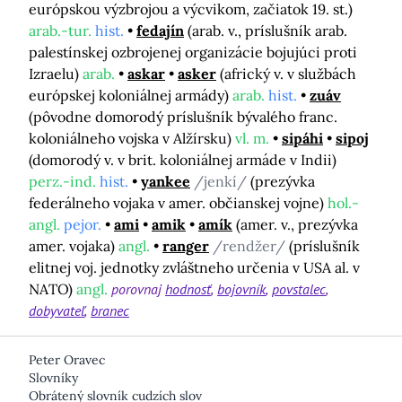
európskou výzbrojou a výcvikom, začiatok 19. st.)
arab.-tur.
hist.
fedajín
(arab. v., príslušník arab.
palestínskej ozbrojenej organizácie bojujúci proti
Izraelu)
arab.
askar
asker
(africký v. v službách
európskej koloniálnej armády)
arab.
hist.
zuáv
(pôvodne domorodý príslušník bývalého franc.
koloniálneho vojska v Alžírsku)
vl. m.
sipáhi
sipoj
(domorodý v. v brit. koloniálnej armáde v Indii)
perz.-ind.
hist.
yankee
/jenkí/
(prezývka
federálneho vojaka v amer. občianskej vojne)
hol.-
angl.
pejor.
ami
amik
amík
(amer. v., prezývka
amer. vojaka)
angl.
ranger
/rendžer/
(príslušník
elitnej voj. jednotky zvláštneho určenia v USA al. v
NATO)
angl.
porovnaj
hodnosť
bojovník
povstalec
dobyvateľ
branec
Peter Oravec
Slovníky
Obrátený slovník cudzích slov