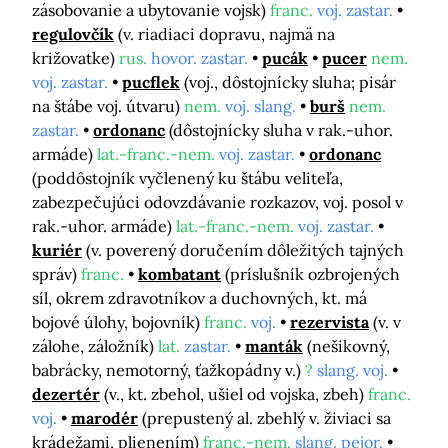
zásobovanie a ubytovanie vojsk)
franc.
voj. zastar.
regulovčík
(v. riadiaci dopravu, najmä na
križovatke)
rus.
hovor. zastar.
pucák
pucer
nem.
voj. zastar.
pucflek
(voj., dôstojnícky sluha; pisár
na štábe voj. útvaru)
nem.
voj. slang.
burš
nem.
zastar.
ordonanc
(dôstojnícky sluha v rak.-uhor.
armáde)
lat.-franc.-nem.
voj. zastar.
ordonanc
(poddôstojník vyčlenený ku štábu veliteľa,
zabezpečujúci odovzdávanie rozkazov, voj. posol v
rak.-uhor. armáde)
lat.-franc.-nem.
voj. zastar.
kuriér
(v. poverený doručením dôležitých tajných
správ)
franc.
kombatant
(príslušník ozbrojených
síl, okrem zdravotníkov a duchovných, kt. má
bojové úlohy, bojovník)
franc.
voj.
rezervista
(v. v
zálohe, záložník)
lat.
zastar.
manták
(nešikovný,
babrácky, nemotorný, ťažkopádny v.)
?
slang. voj.
dezertér
(v., kt. zbehol, ušiel od vojska, zbeh)
franc.
voj.
marodér
(prepustený al. zbehlý v. živiaci sa
krádežami, plienením)
franc.-nem.
slang. pejor.