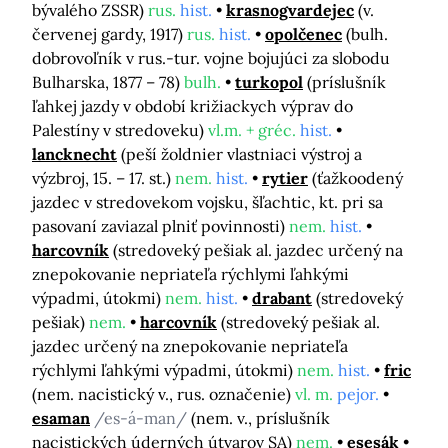
bývalého ZSSR)
rus.
hist.
krasnogvardejec
(v.
červenej gardy, 1917)
rus.
hist.
opolčenec
(bulh.
dobrovoľník v rus.-tur. vojne bojujúci za slobodu
Bulharska, 1877 – 78)
bulh.
turkopol
(príslušník
ľahkej jazdy v období križiackych výprav do
Palestíny v stredoveku)
vl.m. + gréc.
hist.
lancknecht
(peší žoldnier vlastniaci výstroj a
výzbroj, 15. – 17. st.)
nem.
hist.
rytier
(ťažkoodený
jazdec v stredovekom vojsku, šľachtic, kt. pri sa
pasovaní zaviazal plniť povinnosti)
nem.
hist.
harcovník
(stredoveký pešiak al. jazdec určený na
znepokovanie nepriateľa rýchlymi ľahkými
výpadmi, útokmi)
nem.
hist.
drabant
(stredoveký
pešiak)
nem.
harcovník
(stredoveký pešiak al.
jazdec určený na znepokovanie nepriateľa
rýchlymi ľahkými výpadmi, útokmi)
nem.
hist.
fric
(nem. nacistický v., rus. označenie)
vl. m.
pejor.
esaman
/es-á-man/
(nem. v., príslušník
nacistických úderných útvarov SA)
nem.
esesák