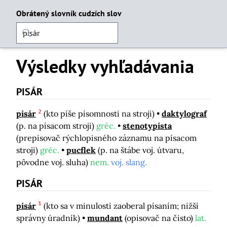
Obrátený slovník cudzích slov
Výsledky vyhľadávania
PISÁR
2
pisár
(kto píše písomnosti na stroji)
daktylograf
(p. na písacom stroji)
gréc.
stenotypista
(prepisovač rýchlopisného záznamu na písacom
stroji)
gréc.
pucflek
(p. na štábe voj. útvaru,
pôvodne voj. sluha)
nem.
voj. slang.
PISÁR
1
pisár
(kto sa v minulosti zaoberal písaním; nižší
správny úradník)
mundant
(opisovač na čisto)
lat.