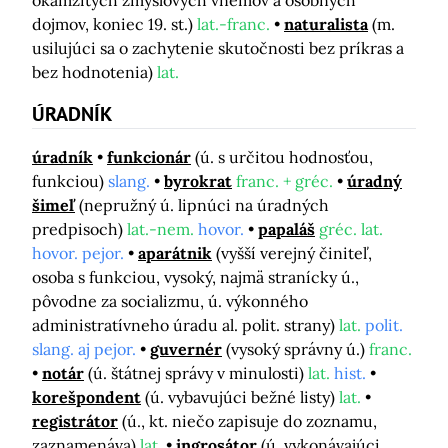
dojmov, koniec 19. st.)
lat.-franc.
naturalista
(m.
usilujúci sa o zachytenie skutočnosti bez príkras a
bez hodnotenia)
lat.
ÚRADNÍK
úradník
funkcionár
(ú. s určitou hodnosťou,
funkciou)
slang.
byrokrat
franc. + gréc.
úradný
šimeľ
(nepružný ú. lipnúci na úradných
predpisoch)
lat.-nem.
hovor.
papaláš
gréc. lat.
hovor. pejor.
aparátnik
(vyšší verejný činiteľ,
osoba s funkciou, vysoký, najmä stranícky ú.,
pôvodne za socializmu, ú. výkonného
administratívneho úradu al. polit. strany)
lat.
polit.
slang. aj pejor.
guvernér
(vysoký správny ú.)
franc.
notár
(ú. štátnej správy v minulosti)
lat.
hist.
korešpondent
(ú. vybavujúci bežné listy)
lat.
registrátor
(ú., kt. niečo zapisuje do zoznamu,
zaznamenáva)
lat.
ingrosátor
(ú. vykonávajúci