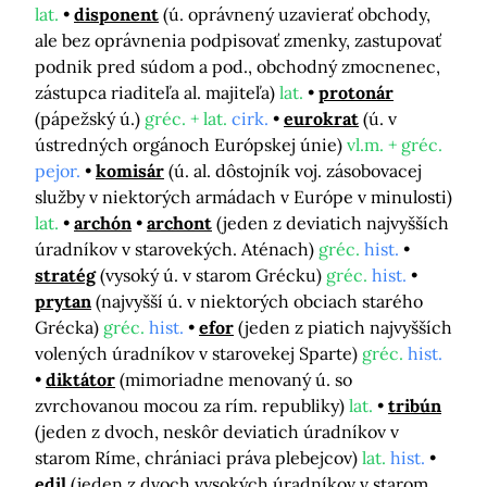
lat.
disponent
(ú. oprávnený uzavierať obchody,
ale bez oprávnenia podpisovať zmenky, zastupovať
podnik pred súdom a pod., obchodný zmocnenec,
zástupca riaditeľa al. majiteľa)
lat.
protonár
(pápežský ú.)
gréc. + lat.
cirk.
eurokrat
(ú. v
ústredných orgánoch Európskej únie)
vl.m. + gréc.
pejor.
komisár
(ú. al. dôstojník voj. zásobovacej
služby v niektorých armádach v Európe v minulosti)
lat.
archón
archont
(jeden z deviatich najvyšších
úradníkov v starovekých. Aténach)
gréc.
hist.
stratég
(vysoký ú. v starom Grécku)
gréc.
hist.
prytan
(najvyšší ú. v niektorých obciach starého
Grécka)
gréc.
hist.
efor
(jeden z piatich najvyšších
volených úradníkov v starovekej Sparte)
gréc.
hist.
diktátor
(mimoriadne menovaný ú. so
zvrchovanou mocou za rím. republiky)
lat.
tribún
(jeden z dvoch, neskôr deviatich úradníkov v
starom Ríme, chrániaci práva plebejcov)
lat.
hist.
edil
(jeden z dvoch vysokých úradníkov v starom