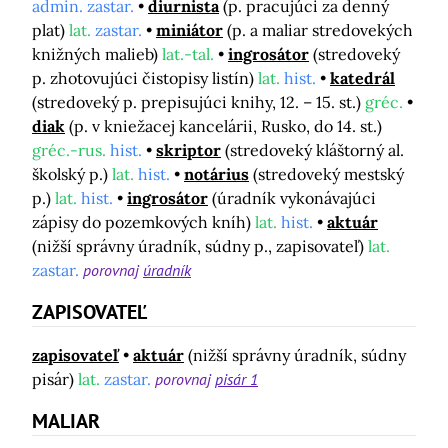
admin. zastar.
diurnista
(p. pracujúci za denný
plat)
lat.
zastar.
miniátor
(p. a maliar stredovekých
knižných malieb)
lat.-tal.
ingrosátor
(stredoveký
p. zhotovujúci čistopisy listín)
lat.
hist.
katedrál
(stredoveký p. prepisujúci knihy, 12. – 15. st.)
gréc.
diak
(p. v kniežacej kancelárii, Rusko, do 14. st.)
gréc.-rus.
hist.
skriptor
(stredoveký kláštorný al.
školský p.)
lat.
hist.
notárius
(stredoveký mestský
p.)
lat.
hist.
ingrosátor
(úradník vykonávajúci
zápisy do pozemkových kníh)
lat.
hist.
aktuár
(nižší správny úradník, súdny p., zapisovateľ)
lat.
zastar.
porovnaj
úradník
ZAPISOVATEĽ
zapisovateľ
aktuár
(nižší správny úradník, súdny
pisár)
lat.
zastar.
porovnaj
pisár 1
MALIAR