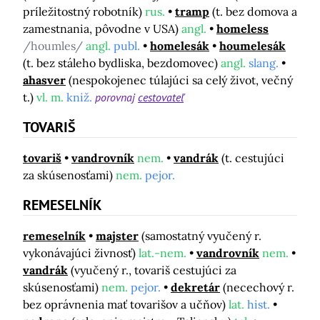
príležitostný robotník)
rus.
tramp
(t. bez domova a
zamestnania, pôvodne v USA)
angl.
homeless
/houmles/
angl.
publ.
homelesák
houmelesák
(t. bez stáleho bydliska, bezdomovec)
angl.
slang.
ahasver
(nespokojenec túlajúci sa celý život, večný
t.)
vl. m.
kniž.
porovnaj
cestovateľ
TOVARIŠ
tovariš
vandrovník
nem.
vandrák
(t. cestujúci
za skúsenosťami)
nem.
pejor.
REMESELNÍK
remeselník
majster
(samostatný vyučený r.
vykonávajúci živnosť)
lat.-nem.
vandrovník
nem.
vandrák
(vyučený r., tovariš cestujúci za
skúsenosťami)
nem.
pejor.
dekretár
(necechový r.
bez oprávnenia mať tovarišov a učňov)
lat.
hist.