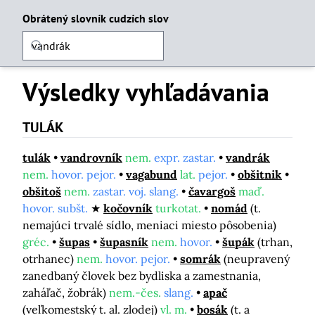
Obrátený slovník cudzích slov
Výsledky vyhľadávania
TULÁK
tulák
vandrovník
nem.
expr. zastar.
vandrák
nem.
hovor. pejor.
vagabund
lat.
pejor.
obšitnik
obšitoš
nem.
zastar. voj. slang.
čavargoš
maď.
hovor. subšt.
kočovník
turkotat.
nomád
(t.
nemajúci trvalé sídlo, meniaci miesto pôsobenia)
gréc.
šupas
šupasník
nem.
hovor.
šupák
(trhan,
otrhanec)
nem.
hovor. pejor.
somrák
(neupravený
zanedbaný človek bez bydliska a zamestnania,
zaháľač, žobrák)
nem.-čes.
slang.
apač
(veľkomestský t. al. zlodej)
vl. m.
bosák
(t. a