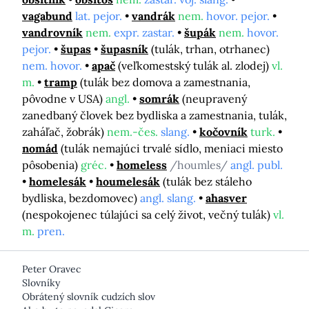
vagabund
lat. pejor.
vandrák
nem.
hovor. pejor.
vandrovník
nem.
expr. zastar.
šupák
nem.
hovor.
pejor.
šupas
šupasník
(tulák, trhan, otrhanec)
nem. hovor.
apač
(veľkomestský tulák al. zlodej)
vl.
m.
tramp
(tulák bez domova a zamestnania,
pôvodne v USA)
angl.
somrák
(neupravený
zanedbaný človek bez bydliska a zamestnania, tulák,
zaháľač, žobrák)
nem.-čes.
slang.
kočovník
turk.
nomád
(tulák nemajúci trvalé sídlo, meniaci miesto
pôsobenia)
gréc.
homeless
/houmles/
angl. publ.
homelesák
houmelesák
(tulák bez stáleho
bydliska, bezdomovec)
angl. slang.
ahasver
(nespokojenec túlajúci sa celý život, večný tulák)
vl.
m.
pren.
Peter Oravec
Slovníky
Obrátený slovník cudzích slov