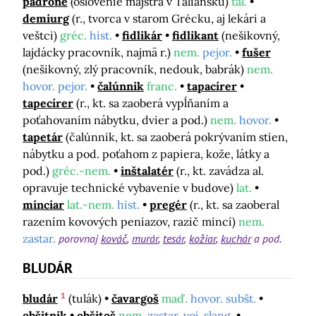
padrone
(oslovenie majstra v Taliansku)
tal.
demiurg
(r., tvorca v starom Grécku, aj lekári a
veštci)
gréc.
hist.
fidlikár
fidlikant
(nešikovný,
lajdácky pracovník, najmä r.)
nem.
pejor.
fušer
(nešikovný, zlý pracovník, nedouk, babrák)
nem.
hovor. pejor.
čalúnnik
franc.
tapacírer
tapecírer
(r., kt. sa zaoberá vypĺňaním a
poťahovaním nábytku, dvier a pod.)
nem.
hovor.
tapetár
(čalúnnik, kt. sa zaoberá pokrývaním stien,
nábytku a pod. poťahom z papiera, kože, látky a
pod.)
gréc.-nem.
inštalatér
(r., kt. zavádza al.
opravuje technické vybavenie v budove)
lat.
minciar
lat.-nem.
hist.
pregér
(r., kt. sa zaoberal
razením kovových peniazov, razič mincí)
nem.
zastar.
porovnaj
kováč
murár
tesár
kožiar
kuchár
a pod.
BLUDÁR
1
bludár
(tulák)
čavargoš
maď.
hovor. subšt.
obšitnik
obšitoš
nem.
zastar. voj. slang.