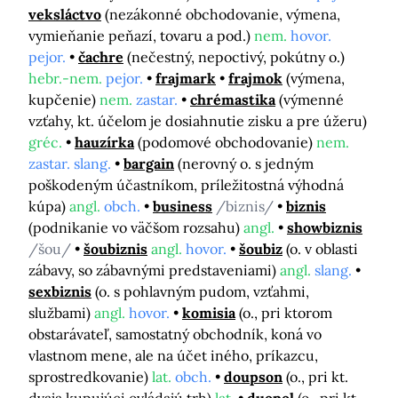
veksláctvo
(nezákonné obchodovanie, výmena,
vymieňanie peňazí, tovaru a pod.)
nem.
hovor.
pejor.
čachre
(nečestný, nepoctivý, pokútny o.)
hebr.-nem.
pejor.
frajmark
frajmok
(výmena,
kupčenie)
nem.
zastar.
chrémastika
(výmenné
vzťahy, kt. účelom je dosiahnutie zisku a pre úžeru)
gréc.
hauzírka
(podomové obchodovanie)
nem.
zastar. slang.
bargain
(nerovný o. s jedným
poškodeným účastníkom, príležitostná výhodná
kúpa)
angl.
obch.
business
/biznis/
biznis
(podnikanie vo väčšom rozsahu)
angl.
showbiznis
/šou/
šoubiznis
angl.
hovor.
šoubiz
(o. v oblasti
zábavy, so zábavnými predstaveniami)
angl.
slang.
sexbiznis
(o. s pohlavným pudom, vzťahmi,
službami)
angl.
hovor.
komisia
(o., pri ktorom
obstarávateľ, samostatný obchodník, koná vo
vlastnom mene, ale na účet iného, príkazcu,
sprostredkovanie)
lat.
obch.
doupson
(o., pri kt.