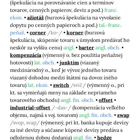
(špekulácia na porovnávanie cien a termínov
tovarov, cenných papierov, devíz a pod.)
franc.
ekon.
ažiotáž
(burzová špekulácia na vyvolanie
dopytu po cenných papieroch a pod.)
tal.-franc.
peňaž.
corner
/ko-/
korner
(burzová
špekulácia, skúpenie tovaru s úmyslom predávať ho
neskôr za vyššiu cenu)
angl.
barter
angl.
obch.
kompenzácia
(výmenný o. bez použitia peňažnej
hotovosti)
lat.
obch.
junktim
(viazaný
medzinárodný o., keď je vývoz jedného tovaru
viazaný dohodou medzi štátmi na dovoz iného
tovaru)
lat.
ekon.
switch
/svič/
(výmenný o., pri
kt. sa vymieňajú meny na základe nepriameho
tovarového obchodu)
angl.
fin. obch.
offset
industrial-offset
/-das-/
(kompenzácia veľkého
objemu, najmä s voj. tovarom)
angl.
fin. obch.
swap
/svop, svap/
(výmenný, pri kt. banka kupuje devízy
za iné devízy a súčasne kúpené devízy predáva s
odloženou dobou dodania)
angl.
fin.
hedge