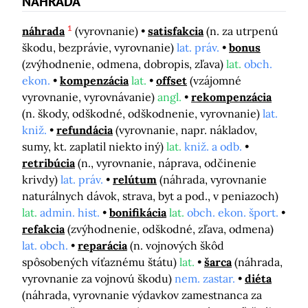
NÁHRADA
1
náhrada
(vyrovnanie)
satisfakcia
(n. za utrpenú
škodu, bezprávie, vyrovnanie)
lat. práv.
bonus
(zvýhodnenie, odmena, dobropis, zľava)
lat.
obch.
ekon.
kompenzácia
lat.
offset
(vzájomné
vyrovnanie, vyrovnávanie)
angl.
rekompenzácia
(n. škody, odškodné, odškodnenie, vyrovnanie)
lat.
kniž.
refundácia
(vyrovnanie, napr. nákladov,
sumy, kt. zaplatil niekto iný)
lat.
kniž. a odb.
retribúcia
(n., vyrovnanie, náprava, odčinenie
krivdy)
lat. práv.
relútum
(náhrada, vyrovnanie
naturálnych dávok, strava, byt a pod., v peniazoch)
lat.
admin. hist.
bonifikácia
lat.
obch. ekon. šport.
refakcia
(zvýhodnenie, odškodné, zľava, odmena)
lat. obch.
reparácia
(n. vojnových škôd
spôsobených víťaznému štátu)
lat.
šarca
(náhrada,
vyrovnanie za vojnovú škodu)
nem. zastar.
diéta
(náhrada, vyrovnanie výdavkov zamestnanca za