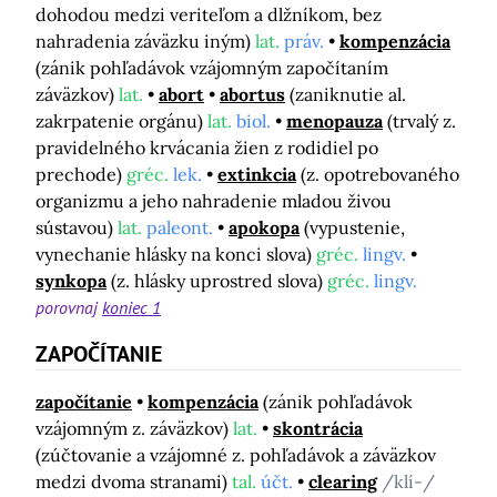
dohodou medzi veriteľom a dlžníkom, bez
nahradenia záväzku iným)
lat.
práv.
kompenzácia
(zánik pohľadávok vzájomným započítaním
záväzkov)
lat.
abort
abortus
(zaniknutie al.
zakrpatenie orgánu)
lat.
biol.
menopauza
(trvalý z.
pravidelného krvácania žien z rodidiel po
prechode)
gréc.
lek.
extinkcia
(z. opotrebovaného
organizmu a jeho nahradenie mladou živou
sústavou)
lat.
paleont.
apokopa
(vypustenie,
vynechanie hlásky na konci slova)
gréc.
lingv.
synkopa
(z. hlásky uprostred slova)
gréc.
lingv.
porovnaj
koniec 1
ZAPOČÍTANIE
započítanie
kompenzácia
(zánik pohľadávok
vzájomným z. záväzkov)
lat.
skontrácia
(zúčtovanie a vzájomné z. pohľadávok a záväzkov
medzi dvoma stranami)
tal.
účt.
clearing
/klí-/