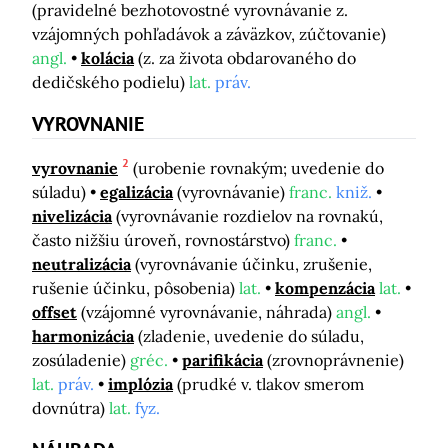
(pravidelné bezhotovostné vyrovnávanie z.
vzájomných pohľadávok a záväzkov, zúčtovanie)
angl.
kolácia
(z. za života obdarovaného do
dedičského podielu)
lat.
práv.
VYROVNANIE
2
vyrovnanie
(urobenie rovnakým; uvedenie do
súladu)
egalizácia
(vyrovnávanie)
franc.
kniž.
nivelizácia
(vyrovnávanie rozdielov na rovnakú,
často nižšiu úroveň, rovnostárstvo)
franc.
neutralizácia
(vyrovnávanie účinku, zrušenie,
rušenie účinku, pôsobenia)
lat.
kompenzácia
lat.
offset
(vzájomné vyrovnávanie, náhrada)
angl.
harmonizácia
(zladenie, uvedenie do súladu,
zosúladenie)
gréc.
parifikácia
(zrovnoprávnenie)
lat.
práv.
implózia
(prudké v. tlakov smerom
dovnútra)
lat.
fyz.