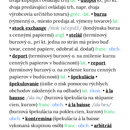
dvaja kupujúci ovládajú trh)
lat.
duopol
(o., pri kt.
dvaja predávajúci ovládajú trh, napr. dvaja
výrobcovia určitého tovaru)
gréc.-lat.
burza
(výmenný o., miesto predaja al. výmeny tovarov)
lat.
stock exchange
/stok ixčejndž/
(londýnska burza
s cennými papiermi)
angl.
steláž
(termínový
burzový o., pri kt. jedna zo strán má právo buď
tovar, cenné papiere, odobrať al. dodať)
franc.
obch.
deport
(termínový burzový o. na zníženie kurzu
cenných papierov v budúcnosti)
lat.
report
(termínový burzový o. na zvýšenie kurzu cenných
papierov v budúcnosti)
lat.
špekulácia
špekulovanie
(úsilie o zisk pomocou rýchlych
obchodov založených na odhade)
lat.
ekon.
à la
hausse
/ala ós/
(burzová špekulácia na stúpanie
cien, kurzov)
franc.
obch.
à la baisse
/ala bes/
(burzová špekulácia na pokles cien, kurzov)
franc.
obch.
kontremina
(špekulácia à la baisse
vykonaná skupinou osôb)
franc.
obch.
arbitráž