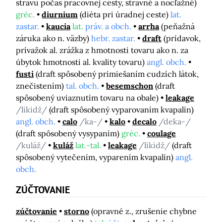
stravu počas pracovnej cesty, stravné a nocľažné)
gréc.
diurnium
(diéta pri úradnej ceste)
lat.
zastar.
kaucia
lat.
práv. a obch.
arrha
(peňažná
záruka ako n. väzby)
hebr. zastar.
draft
(prídavok,
prívažok al. zrážka z hmotnosti tovaru ako n. za
úbytok hmotnosti al. kvality tovaru)
angl. obch.
fusti
(draft spôsobený primiešaním cudzích látok,
znečistením)
tal. obch.
besemschon
(draft
spôsobený uviaznutím tovaru na obale)
leakage
/likidž/
(draft spôsobený vyparovaním kvapalín)
angl. obch.
calo
/ka-/
kalo
decalo
/deka-/
(draft spôsobený vysypaním)
gréc.
coulage
/kuláž/
kuláž
lat.-tal.
leakage
/likidž/
(draft
spôsobený vytečením, vyparením kvapalín)
angl.
obch.
ZÚČTOVANIE
zúčtovanie
storno
(opravné z., zrušenie chybne