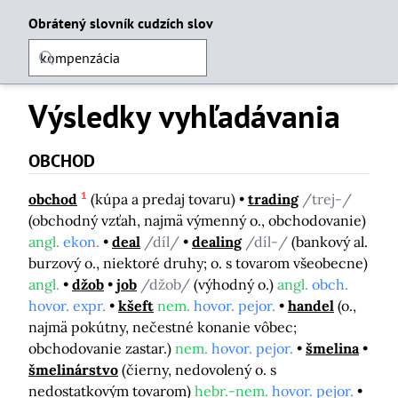
Obrátený slovník cudzích slov
Výsledky vyhľadávania
OBCHOD
1
obchod
(kúpa a predaj tovaru)
trading
/trej-/
(obchodný vzťah, najmä výmenný o., obchodovanie)
angl.
ekon.
deal
/díl/
dealing
/díl-/
(bankový al.
burzový o., niektoré druhy; o. s tovarom všeobecne)
angl.
džob
job
/džob/
(výhodný o.)
angl.
obch.
hovor. expr.
kšeft
nem.
hovor. pejor.
handel
(o.,
najmä pokútny, nečestné konanie vôbec;
obchodovanie zastar.)
nem.
hovor. pejor.
šmelina
šmelinárstvo
(čierny, nedovolený o. s
nedostatkovým tovarom)
hebr.-nem.
hovor. pejor.