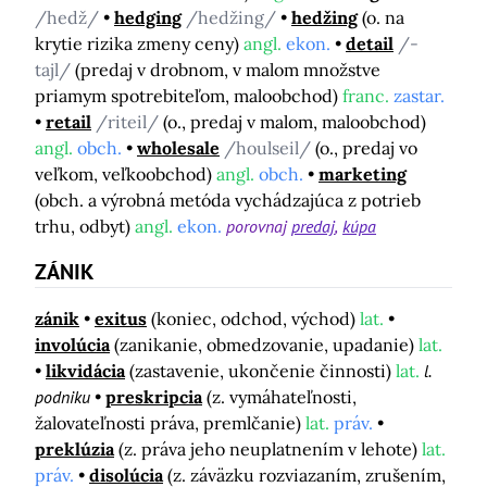
/hedž/
hedging
/hedžing/
hedžing
(o. na
krytie rizika zmeny ceny)
angl.
ekon.
detail
/-
tajl/
(predaj v drobnom, v malom množstve
priamym spotrebiteľom, maloobchod)
franc.
zastar.
retail
/riteil/
(o., predaj v malom, maloobchod)
angl.
obch.
wholesale
/houlseil/
(o., predaj vo
veľkom, veľkoobchod)
angl.
obch.
marketing
(obch. a výrobná metóda vychádzajúca z potrieb
trhu, odbyt)
angl.
ekon.
porovnaj
predaj
kúpa
ZÁNIK
zánik
exitus
(koniec, odchod, východ)
lat.
involúcia
(zanikanie, obmedzovanie, upadanie)
lat.
likvidácia
(zastavenie, ukončenie činnosti)
lat.
l.
podniku
preskripcia
(z. vymáhateľnosti,
žalovateľnosti práva, premlčanie)
lat.
práv.
preklúzia
(z. práva jeho neuplatnením v lehote)
lat.
práv.
disolúcia
(z. záväzku rozviazaním, zrušením,