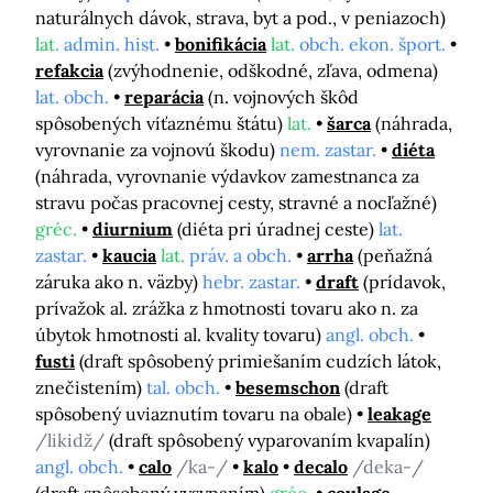
naturálnych dávok, strava, byt a pod., v peniazoch)
lat.
admin. hist.
bonifikácia
lat.
obch. ekon. šport.
refakcia
(zvýhodnenie, odškodné, zľava, odmena)
lat. obch.
reparácia
(n. vojnových škôd
spôsobených víťaznému štátu)
lat.
šarca
(náhrada,
vyrovnanie za vojnovú škodu)
nem. zastar.
diéta
(náhrada, vyrovnanie výdavkov zamestnanca za
stravu počas pracovnej cesty, stravné a nocľažné)
gréc.
diurnium
(diéta pri úradnej ceste)
lat.
zastar.
kaucia
lat.
práv. a obch.
arrha
(peňažná
záruka ako n. väzby)
hebr. zastar.
draft
(prídavok,
prívažok al. zrážka z hmotnosti tovaru ako n. za
úbytok hmotnosti al. kvality tovaru)
angl. obch.
fusti
(draft spôsobený primiešaním cudzích látok,
znečistením)
tal. obch.
besemschon
(draft
spôsobený uviaznutím tovaru na obale)
leakage
/likidž/
(draft spôsobený vyparovaním kvapalín)
angl. obch.
calo
/ka-/
kalo
decalo
/deka-/