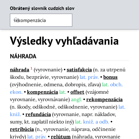
Obrátený slovník cudzích slov
Výsledky vyhľadávania
NÁHRADA
1
náhrada
(vyrovnanie)
satisfakcia
(n. za utrpenú
škodu, bezprávie, vyrovnanie)
lat. práv.
bonus
(zvýhodnenie, odmena, dobropis, zľava)
lat.
obch.
ekon.
kompenzácia
lat.
offset
(vzájomné
vyrovnanie, vyrovnávanie)
angl.
rekompenzácia
(n. škody, odškodné, odškodnenie, vyrovnanie)
lat.
kniž.
refundácia
(vyrovnanie, napr. nákladov,
sumy, kt. zaplatil niekto iný)
lat.
kniž. a odb.
retribúcia
(n., vyrovnanie, náprava, odčinenie
krivdy)
lat. práv.
relútum
(náhrada, vyrovnanie