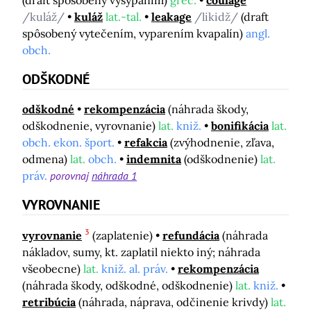
(draft spôsobený vysypaním)
gréc.
coulage
/kuláž/
kuláž
lat.-tal.
leakage
/likidž/
(draft
spôsobený vytečením, vyparením kvapalín)
angl.
obch.
ODŠKODNÉ
odškodné
rekompenzácia
(náhrada škody,
odškodnenie, vyrovnanie)
lat.
kniž.
bonifikácia
lat.
obch. ekon. šport.
refakcia
(zvýhodnenie, zľava,
odmena)
lat.
obch.
indemnita
(odškodnenie)
lat.
práv.
porovnaj
náhrada 1
VYROVNANIE
3
vyrovnanie
(zaplatenie)
refundácia
(náhrada
nákladov, sumy, kt. zaplatil niekto iný; náhrada
všeobecne)
lat.
kniž. al. práv.
rekompenzácia
(náhrada škody, odškodné, odškodnenie)
lat.
kniž.
retribúcia
(náhrada, náprava, odčinenie krivdy)
lat.