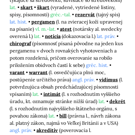
týkajúce sa stredoveku, súvisiace so stredovekom)
lat.
skart
škart
(vyradené, vytriedené listiny,
spisy, písomnosti)
gréc.-tal.
rezervát
(tajný spis)
lat. hist.
pergamen
(l. na zvieracej koži upravenej
na písanie)
vl. m.-lat.
atest
(notársky al. svedecky
overená l.)
lat.
notícia
(dokazovacia l.)
lat. práv.
chirograf
(písomnosť písaná pôvodne na jeden kus
pergamenu v dvoch rovnakých vyhotoveniach a
potom rozdelená, pričom overovanie sa robilo
priložením obidvoch častí k sebe)
gréc. hist.
varant
warrant
(l. osvedčujúca plnú moc,
postúpenie určitého práva)
angl. práv.
vidimus
(l.
potvrdzujúca obsah predchádzajúcej písomnosti
vpísaním)
lat.
intimát
(l. s rozhodnutím vyššieho
úradu, kt. oznamuje stránke nižší úrad)
lat.
dekrét
(l. s rozhodnutím najvyššieho štátneho orgánu, s
povahou zákona)
lat.
bill
(právna l., návrh zákona
al. platný zákon, najmä vo Veľkej Británii a v USA)
angl. práv.
akreditív
(poverovacia l.