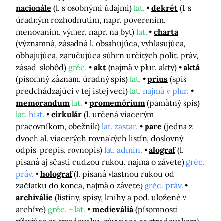
nacionále
(l. s osobnými údajmi)
lat.
dekrét
(l. s
úradným rozhodnutím, napr. poverením,
menovaním, výmer, napr. na byt)
lat.
charta
(významná, zásadná l. obsahujúca, vyhlasujúca,
obhajujúca, zaručujúca súhrn určitých polit. práv,
zásad, slobôd)
gréc.
akt
(najmä v plur. akty)
aktá
(písomný záznam, úradný spis)
lat.
prius
(spis
predchádzajúci v tej istej veci)
lat.
najmä v plur.
memorandum
lat.
promemórium
(pamätný spis)
lat.
hist.
cirkulár
(l. určená viacerým
pracovníkom, obežník)
lat. zastar.
pare
(jedna z
dvoch al. viacerých rovnakých listín, doslovný
odpis, prepis, rovnopis)
lat. admin.
alograf
(l.
písaná aj sčasti cudzou rukou, najmä o závete)
gréc.
práv.
holograf
(l. písaná vlastnou rukou od
začiatku do konca, najmä o závete)
gréc. práv.
archiválie
(listiny, spisy, knihy a pod. uložené v
archíve)
gréc. + lat.
medieváliá
(písomnosti