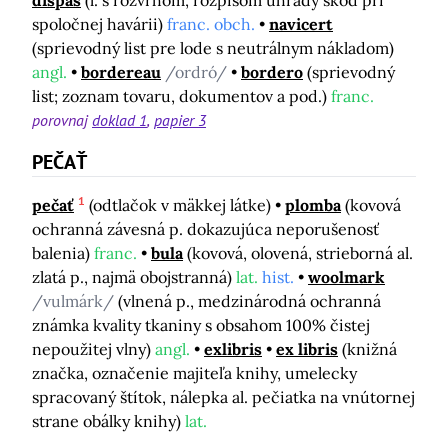
dispaš
(l. s rozvrhom, rozpisom úhrady škôd pri
spoločnej havárii)
franc. obch.
navicert
(sprievodný list pre lode s neutrálnym nákladom)
angl.
bordereau
/ordró/
bordero
(sprievodný
list; zoznam tovaru, dokumentov a pod.)
franc.
porovnaj
doklad 1
papier 3
PEČAŤ
1
pečať
(odtlačok v mäkkej látke)
plomba
(kovová
ochranná závesná p. dokazujúca neporušenosť
balenia)
franc.
bula
(kovová, olovená, strieborná al.
zlatá p., najmä obojstranná)
lat.
hist.
woolmark
/vulmárk/
(vlnená p., medzinárodná ochranná
známka kvality tkaniny s obsahom 100% čistej
nepoužitej vlny)
angl.
exlibris
ex libris
(knižná
značka, označenie majiteľa knihy, umelecky
spracovaný štítok, nálepka al. pečiatka na vnútornej
strane obálky knihy)
lat.