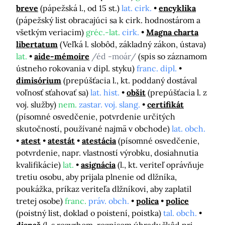
breve
(pápežská l., od 15 st.)
lat. cirk.
encyklika
(pápežský list obracajúci sa k cirk. hodnostárom a
všetkým veriacim)
gréc.-lat.
cirk.
Magna charta
libertatum
(Veľká l. slobôd, základný zákon, ústava)
lat.
aide-mémoire
/éd -moár/
(spis so záznamom
ústneho rokovania v dipl. styku)
franc. dipl.
dimisórium
(prepúšťacia l., kt. poddaný dostával
voľnosť sťahovať sa)
lat. hist.
obšit
(prepúšťacia l. z
voj. služby)
nem.
zastar. voj. slang.
certifikát
(písomné osvedčenie, potvrdenie určitých
skutočností, používané najmä v obchode)
lat. obch.
atest
atestát
atestácia
(písomné osvedčenie,
potvrdenie, napr. vlastností výrobku, dosiahnutia
kvalifikácie)
lat.
asignácia
(l., kt. veriteľ oprávňuje
tretiu osobu, aby prijala plnenie od dlžníka,
poukážka, príkaz veriteľa dlžníkovi, aby zaplatil
tretej osobe)
franc.
práv. obch.
polica
police
(poistný list, doklad o poistení, poistka)
tal. obch.