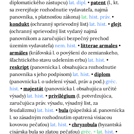
diplomatického zástupcu)
lat. dipl.
patent
(l., kt.
sa zverejňuje rozhodnutie vydavateľa, najmä
panovníka, s platnosťou zákona)
lat.
hist. práv.
kondukt
(ochranný sprievodný list)
lat. hist.
glejt
(ochranný sprievodný list vydaný najmä
panovníkom a zaručujúci bezpečný prechod
územím vydavateľa)
nem. hist.
litterae armales
armáles
(kráľovská l. o povýšení do zemianskeho,
šľachtického stavu udelením erbu)
lat. hist.
reskript
(panovnícka l. obsahujúca rozhodnutie
panovníka s jeho podpisom)
lat. hist.
diplom
(panovnícka l. o udelení výsad, práv a pod.)
gréc.
hist.
majestát
(panovnícka l. obsahujúca určité
výsady)
lat. hist.
privilégium
(l. potvrdzujúca,
zaručujúca práv. výsadu, výsadný list, za
feudalizmu)
lat. hist.
bula
(pápežská al. panovnícka
l. so zásadným rozhodnutím opatrená visiacou
kovovou pečaťou)
lat. hist.
chryzobula
(byzantská
cisárska bula so zlatou pečaťou)
gréc. + lat.
hist.