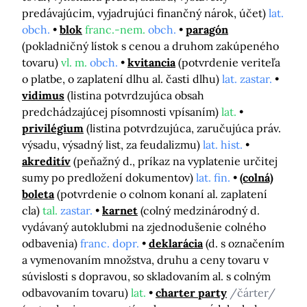
predávajúcim, vyjadrujúci finančný nárok, účet)
lat.
obch.
blok
franc.-nem.
obch.
paragón
(pokladničný lístok s cenou a druhom zakúpeného
tovaru)
vl. m.
obch.
kvitancia
(potvrdenie veriteľa
o platbe, o zaplatení dlhu al. časti dlhu)
lat. zastar.
vidimus
(listina potvrdzujúca obsah
predchádzajúcej písomnosti vpísaním)
lat.
privilégium
(listina potvrdzujúca, zaručujúca práv.
výsadu, výsadný list, za feudalizmu)
lat. hist.
akreditív
(peňažný d., príkaz na vyplatenie určitej
sumy po predložení dokumentov)
lat. fin.
(colná)
boleta
(potvrdenie o colnom konaní al. zaplatení
cla)
tal.
zastar.
karnet
(colný medzinárodný d.
vydávaný autoklubmi na zjednodušenie colného
odbavenia)
franc. dopr.
deklarácia
(d. s označením
a vymenovaním množstva, druhu a ceny tovaru v
súvislosti s dopravou, so skladovaním al. s colným
odbavovaním tovaru)
lat.
charter party
/čárter/