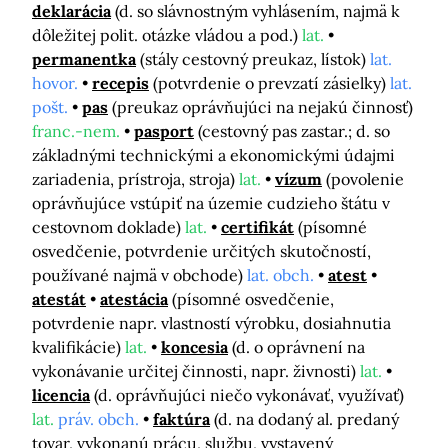
deklarácia
(d. so slávnostným vyhlásením, najmä k
dôležitej polit. otázke vládou a pod.)
lat.
permanentka
(stály cestovný preukaz, lístok)
lat.
hovor.
recepis
(potvrdenie o prevzatí zásielky)
lat.
pošt.
pas
(preukaz oprávňujúci na nejakú činnosť)
franc.-nem.
pasport
(cestovný pas zastar.; d. so
základnými technickými a ekonomickými údajmi
zariadenia, prístroja, stroja)
lat.
vízum
(povolenie
oprávňujúce vstúpiť na územie cudzieho štátu v
cestovnom doklade)
lat.
certifikát
(písomné
osvedčenie, potvrdenie určitých skutočností,
používané najmä v obchode)
lat. obch.
atest
atestát
atestácia
(písomné osvedčenie,
potvrdenie napr. vlastností výrobku, dosiahnutia
kvalifikácie)
lat.
koncesia
(d. o oprávnení na
vykonávanie určitej činnosti, napr. živnosti)
lat.
licencia
(d. oprávňujúci niečo vykonávať, využívať)
lat.
práv. obch.
faktúra
(d. na dodaný al. predaný
tovar, vykonanú prácu, službu, vystavený