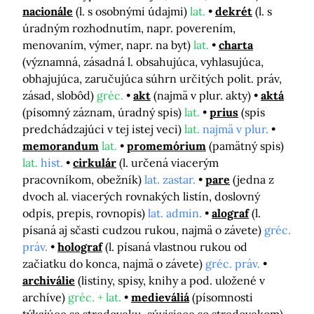
nacionále
(l. s osobnými údajmi)
lat.
dekrét
(l. s
úradným rozhodnutím, napr. poverením,
menovaním, výmer, napr. na byt)
lat.
charta
(významná, zásadná l. obsahujúca, vyhlasujúca,
obhajujúca, zaručujúca súhrn určitých polit. práv,
zásad, slobôd)
gréc.
akt
(najmä v plur. akty)
aktá
(písomný záznam, úradný spis)
lat.
prius
(spis
predchádzajúci v tej istej veci)
lat.
najmä v plur.
memorandum
lat.
promemórium
(pamätný spis)
lat.
hist.
cirkulár
(l. určená viacerým
pracovníkom, obežník)
lat. zastar.
pare
(jedna z
dvoch al. viacerých rovnakých listín, doslovný
odpis, prepis, rovnopis)
lat. admin.
alograf
(l.
písaná aj sčasti cudzou rukou, najmä o závete)
gréc.
práv.
holograf
(l. písaná vlastnou rukou od
začiatku do konca, najmä o závete)
gréc. práv.
archiválie
(listiny, spisy, knihy a pod. uložené v
archíve)
gréc. + lat.
medieváliá
(písomnosti