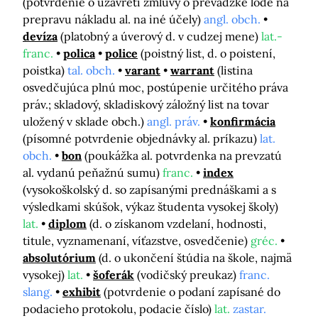
(potvrdenie o uzavretí zmluvy o prevádzke lode na
prepravu nákladu al. na iné účely)
angl. obch.
devíza
(platobný a úverový d. v cudzej mene)
lat.-
franc.
polica
police
(poistný list, d. o poistení,
poistka)
tal. obch.
varant
warrant
(listina
osvedčujúca plnú moc, postúpenie určitého práva
práv.; skladový, skladiskový záložný list na tovar
uložený v sklade obch.)
angl. práv.
konfirmácia
(písomné potvrdenie objednávky al. príkazu)
lat.
obch.
bon
(poukážka al. potvrdenka na prevzatú
al. vydanú peňažnú sumu)
franc.
index
(vysokoškolský d. so zapísanými prednáškami a s
výsledkami skúšok, výkaz študenta vysokej školy)
lat.
diplom
(d. o získanom vzdelaní, hodnosti,
titule, vyznamenaní, víťazstve, osvedčenie)
gréc.
absolutórium
(d. o ukončení štúdia na škole, najmä
vysokej)
lat.
šoferák
(vodičský preukaz)
franc.
slang.
exhibit
(potvrdenie o podaní zapísané do
podacieho protokolu, podacie číslo)
lat.
zastar.