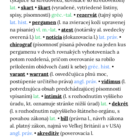
týkajúce sa stredoveku, súvisiace so stredovekom)
lat.
skart
škart
(vyradené, vytriedené listiny,
spisy, písomnosti)
gréc.-tal.
rezervát
(tajný spis)
lat. hist.
pergamen
(l. na zvieracej koži upravenej
na písanie)
vl. m.-lat.
atest
(notársky al. svedecky
overená l.)
lat.
notícia
(dokazovacia l.)
lat. práv.
chirograf
(písomnosť písaná pôvodne na jeden kus
pergamenu v dvoch rovnakých vyhotoveniach a
potom rozdelená, pričom overovanie sa robilo
priložením obidvoch častí k sebe)
gréc. hist.
varant
warrant
(l. osvedčujúca plnú moc,
postúpenie určitého práva)
angl. práv.
vidimus
(l.
potvrdzujúca obsah predchádzajúcej písomnosti
vpísaním)
lat.
intimát
(l. s rozhodnutím vyššieho
úradu, kt. oznamuje stránke nižší úrad)
lat.
dekrét
(l. s rozhodnutím najvyššieho štátneho orgánu, s
povahou zákona)
lat.
bill
(právna l., návrh zákona
al. platný zákon, najmä vo Veľkej Británii a v USA)
angl. práv.
akreditív
(poverovacia l.