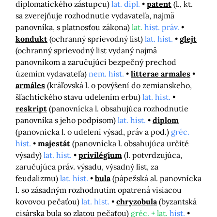
diplomatického zástupcu)
lat. dipl.
patent
(l., kt.
sa zverejňuje rozhodnutie vydavateľa, najmä
panovníka, s platnosťou zákona)
lat.
hist. práv.
kondukt
(ochranný sprievodný list)
lat. hist.
glejt
(ochranný sprievodný list vydaný najmä
panovníkom a zaručujúci bezpečný prechod
územím vydavateľa)
nem. hist.
litterae armales
armáles
(kráľovská l. o povýšení do zemianskeho,
šľachtického stavu udelením erbu)
lat. hist.
reskript
(panovnícka l. obsahujúca rozhodnutie
panovníka s jeho podpisom)
lat. hist.
diplom
(panovnícka l. o udelení výsad, práv a pod.)
gréc.
hist.
majestát
(panovnícka l. obsahujúca určité
výsady)
lat. hist.
privilégium
(l. potvrdzujúca,
zaručujúca práv. výsadu, výsadný list, za
feudalizmu)
lat. hist.
bula
(pápežská al. panovnícka
l. so zásadným rozhodnutím opatrená visiacou
kovovou pečaťou)
lat. hist.
chryzobula
(byzantská
cisárska bula so zlatou pečaťou)
gréc. + lat.
hist.