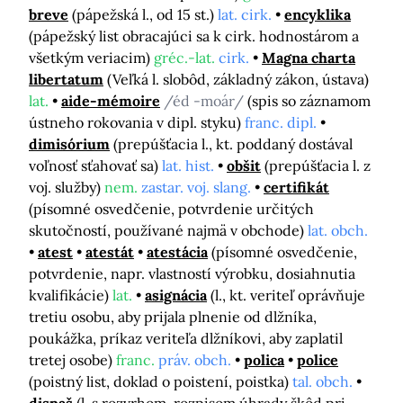
breve
(pápežská l., od 15 st.)
lat. cirk.
encyklika
(pápežský list obracajúci sa k cirk. hodnostárom a
všetkým veriacim)
gréc.-lat.
cirk.
Magna charta
libertatum
(Veľká l. slobôd, základný zákon, ústava)
lat.
aide-mémoire
/éd -moár/
(spis so záznamom
ústneho rokovania v dipl. styku)
franc. dipl.
dimisórium
(prepúšťacia l., kt. poddaný dostával
voľnosť sťahovať sa)
lat. hist.
obšit
(prepúšťacia l. z
voj. služby)
nem.
zastar. voj. slang.
certifikát
(písomné osvedčenie, potvrdenie určitých
skutočností, používané najmä v obchode)
lat. obch.
atest
atestát
atestácia
(písomné osvedčenie,
potvrdenie, napr. vlastností výrobku, dosiahnutia
kvalifikácie)
lat.
asignácia
(l., kt. veriteľ oprávňuje
tretiu osobu, aby prijala plnenie od dlžníka,
poukážka, príkaz veriteľa dlžníkovi, aby zaplatil
tretej osobe)
franc.
práv. obch.
polica
police
(poistný list, doklad o poistení, poistka)
tal. obch.