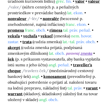
úradnom kurzovom lístku)
gréc.
fin.
valor
valeur
/valor/
(súhrn cenných p. a peňažných
prostriedkov v prevádzke banky)
lat.
ekon.
nonvaleur
/-lér/
nonvalér
(bezcenné p.
znehodnotené, najmä infláciou)
franc.
ekon.
promesa
franc.
obch.
rimesa
tal.
práv. peňaž.
veksľa
vechsľa
vekseľ
(zmenka)
nem.
hovor.
zastar.
trata
(cudzia zmenka)
lat.-tal.
práv. obch.
akcept
(cudzia zmenka prijatá, podpísaná
zmenkovým dlžníkom)
lat.
obch.
porovnaj
zmenka
šek
(p. s príkazom vystavovateľa, aby banka vyplatila
istú sumu z jeho účtu)
angl.
peňaž.
traveller’s
cheque
/travlerz ček/
(medzinárodný cestovný
bankový šek)
angl.
konosament
(prevoditeľný p.
obsahujúci potvrdenie o prijatí al. naložení tovaru
na lodnú prepravu, nákladný list)
tal.
práv.
varant
warrant
(skladový, skladiskový záložný list na tovar
uložený v sklade)
angl.
obch.