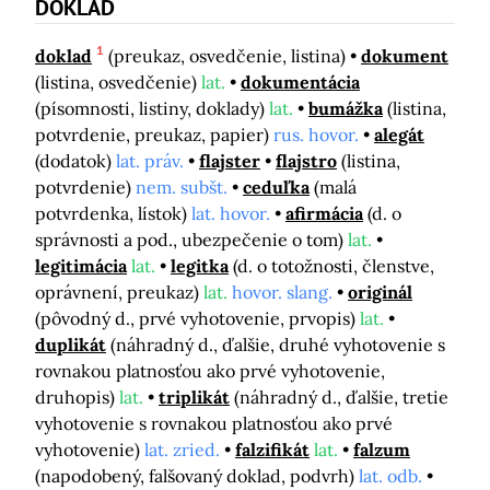
DOKLAD
1
doklad
(preukaz, osvedčenie, listina)
dokument
(listina, osvedčenie)
lat.
dokumentácia
(písomnosti, listiny, doklady)
lat.
bumážka
(listina,
potvrdenie, preukaz, papier)
rus. hovor.
alegát
(dodatok)
lat. práv.
flajster
flajstro
(listina,
potvrdenie)
nem. subšt.
ceduľka
(malá
potvrdenka, lístok)
lat. hovor.
afirmácia
(d. o
správnosti a pod., ubezpečenie o tom)
lat.
legitimácia
lat.
legitka
(d. o totožnosti, členstve,
oprávnení, preukaz)
lat.
hovor. slang.
originál
(pôvodný d., prvé vyhotovenie, prvopis)
lat.
duplikát
(náhradný d., ďalšie, druhé vyhotovenie s
rovnakou platnosťou ako prvé vyhotovenie,
druhopis)
lat.
triplikát
(náhradný d., ďalšie, tretie
vyhotovenie s rovnakou platnosťou ako prvé
vyhotovenie)
lat. zried.
falzifikát
lat.
falzum
(napodobený, falšovaný doklad, podvrh)
lat. odb.