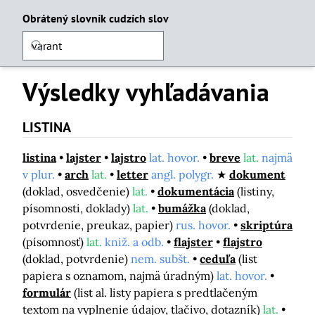
Obrátený slovník cudzích slov
Výsledky vyhľadávania
LISTINA
listina
lajster
lajstro
lat. hovor.
breve
lat.
najmä
v plur.
arch
lat.
letter
angl. polygr.
dokument
(doklad, osvedčenie)
lat.
dokumentácia
(listiny,
písomnosti, doklady)
lat.
bumážka
(doklad,
potvrdenie, preukaz, papier)
rus. hovor.
skriptúra
(písomnosť)
lat.
kniž. a odb.
flajster
flajstro
(doklad, potvrdenie)
nem. subšt.
ceduľa
(list
papiera s oznamom, najmä úradným)
lat. hovor.
formulár
(list al. listy papiera s predtlačeným
textom na vyplnenie údajov, tlačivo, dotazník)
lat.