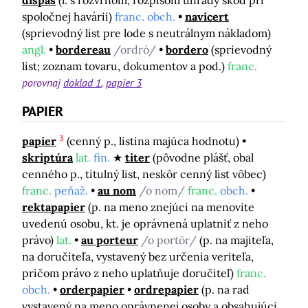
dispaš
(l. s rozvrhom, rozpisom úhrady škôd pri
spoločnej havárii)
franc. obch.
navicert
(sprievodný list pre lode s neutrálnym nákladom)
angl.
bordereau
/ordró/
bordero
(sprievodný
list; zoznam tovaru, dokumentov a pod.)
franc.
porovnaj
doklad 1
papier 3
PAPIER
3
papier
(cenný p., listina majúca hodnotu)
skriptúra
lat.
fin.
titer
(pôvodne plášť, obal
cenného p., titulný list, neskôr cenný list vôbec)
franc.
peňaž.
au nom
/o nom/
franc.
obch.
rektapapier
(p. na meno znejúci na menovite
uvedenú osobu, kt. je oprávnená uplatniť z neho
právo)
lat.
au porteur
/o portör/
(p. na majiteľa,
na doručiteľa, vystavený bez určenia veriteľa,
pričom právo z neho uplatňuje doručiteľ)
franc.
obch.
orderpapier
ordrepapier
(p. na rad
vystavený na meno oprávnenej osoby a obsahujúci