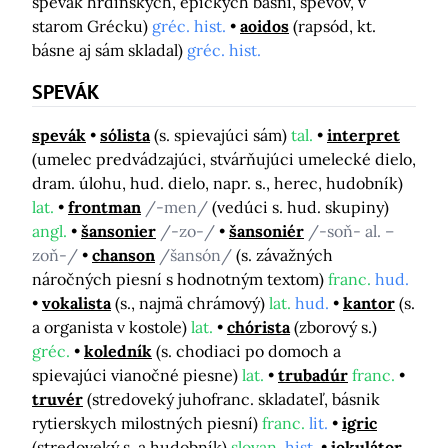
spevák hrdinských, epických básní, spevov, v
starom Grécku)
gréc. hist.
aoidos
(rapsód, kt.
básne aj sám skladal)
gréc. hist.
SPEVÁK
spevák
sólista
(s. spievajúci sám)
tal.
interpret
(umelec predvádzajúci, stvárňujúci umelecké dielo,
dram. úlohu, hud. dielo, napr. s., herec, hudobník)
lat.
frontman
/-men/
(vedúci s. hud. skupiny)
angl.
šansonier
/-zo-/
šansoniér
/-soň- al. –
zoň-/
chanson
/šansón/
(s. závažných
náročných piesní s hodnotným textom)
franc.
hud.
vokalista
(s., najmä chrámový)
lat.
hud.
kantor
(s.
a organista v kostole)
lat.
chórista
(zborový s.)
gréc.
koledník
(s. chodiaci po domoch a
spievajúci vianočné piesne)
lat.
trubadúr
franc.
truvér
(stredoveký juhofranc. skladateľ, básnik
rytierskych milostných piesní)
franc.
lit.
igric
(stredoveký s. a hudobník)
slovan.
hist.
jokulátor