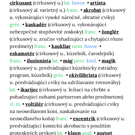
cirkusant
(cirkusový u.)
lat.
hovor.
artista
(cirkusový al. varietný u.)
franc.
akrobat
(cirkusový
u. vykonávajúci vysoké náročné, obratné cviky)
gréc.
kaskadér
(cirkusový u. vykonávajúci
nebezpečné stupňovité zoskoky)
franc.
žonglér
(cirkusový u. zručne vyhadzujúci a chytajúci rôzne
predmety)
franc.
kaukliar
nem.
hovor.
eskamotér
(cirkusový u., kúzelník, čarodejník)
franc.
iluzionista
lat.
mág
perz.
kniž.
magik
(cirkusový u. predvádzajúci kúzelnícky estrádny
program, kúzelník)
gréc.
ekivilibrista
(cirkusový
u. predvádzajúci cviky na udržiavanie rovnováhy)
lat.
ikarijec
(cirkusový u. ležiaci na chrbte a
pohadzujúci nohami partnerom alebo predmetom)
vl. m.
voltižér
(cirkusový u. predvádzajúci cviky
na neosedlanom koni, naskakovanie na
neosedlaného koňa)
franc.
excentrik
(cirkusový u.
predvádzajúci komickú akrobaciu s použitím
groteskných prvkov)
lat.
klaun
angl.
august