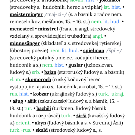
(stredoveký s., hudobník, herec a vtipkár)
lat.
hist.
meistersinger
/maj-zi-/
(s. a básnik z radov nem.
remeselníkov, mešťanov, 15. – 16. st.)
nem.
lit. hud.
menestrel
minstrel
(franc. a angl. stredoveký
vzdelaný s. sprevádzajúci trubadúra)
angl.
minnesänger
(skladateľ a s. stredovekej rytierskej
ľúbostnej poézie)
nem.
lit. hud.
spielman
/špíl-/
(stredoveký potulný umelec, kočujúci herec,
hudobník a s.)
nem.
hist.
guslar
(južnoslovan.
ľudový s.)
srb.
bajan
(staroruský ľudový s. a básnik)
vl. m.
skomoroch
(ruský kočovný herec
vystupujúci aj ako s., tanečník, akrobat, 15. – 17. st.)
rus.
hist.
kobzar
(ukrajinský ľudový s.)
turk.-ukraj.
ašug
ašik
(zakaukazský ľudový s. a básnik, 15. –
18. st.)
tur.
bachši
(turkmén. ľudový básnik,
hudobník a rozprávač)
turk.
žirši
(kazašský ľudový
s.)
orient.
akyn
(ľudový básnik a s. v Strednej Ázii)
turk.-rus.
skald
(stredoveký ľudový s., s.