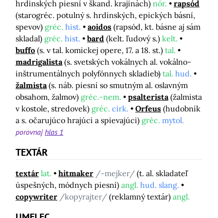
hrdinských piesní v škand. krajinách)
nór.
rapsód
(starogréc. potulný s. hrdinských, epických básní,
spevov)
gréc.
hist.
aoidos
(rapsód, kt. básne aj sám
skladal)
gréc.
hist.
bard
(kelt. ľudový s.)
kelt.
buffo
(s. v tal. komickej opere, 17. a 18. st.)
tal.
madrigalista
(s. svetských vokálnych al. vokálno-
inštrumentálnych polyfónnych skladieb)
tal.
hud.
žalmista
(s. náb. piesní so smutným al. oslavným
obsahom, žalmov)
gréc.-nem.
psalterista
(žalmista
v kostole, stredovek)
gréc.
cirk.
Orfeus
(hudobník
a s. očarujúco hrajúci a spievajúci)
gréc.
mytol.
porovnaj
hlas 1
TEXTÁR
textár
lat.
hitmaker
/-mejker/
(t. al. skladateľ
úspešných, módnych piesní)
angl.
hud. slang.
copywriter
/kopyrajter/
(reklamný textár)
angl.
UMELEC