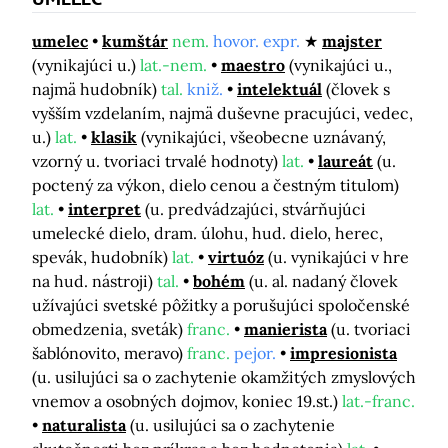
umelec
kumštár
nem.
hovor. expr.
majster
(vynikajúci u.)
lat.-nem.
maestro
(vynikajúci u.,
najmä hudobník)
tal.
kniž.
intelektuál
(človek s
vyšším vzdelaním, najmä duševne pracujúci, vedec,
u.)
lat.
klasik
(vynikajúci, všeobecne uznávaný,
vzorný u. tvoriaci trvalé hodnoty)
lat.
laureát
(u.
poctený za výkon, dielo cenou a čestným titulom)
lat.
interpret
(u. predvádzajúci, stvárňujúci
umelecké dielo, dram. úlohu, hud. dielo, herec,
spevák, hudobník)
lat.
virtuóz
(u. vynikajúci v hre
na hud. nástroji)
tal.
bohém
(u. al. nadaný človek
užívajúci svetské pôžitky a porušujúci spoločenské
obmedzenia, sveták)
franc.
manierista
(u. tvoriaci
šablónovito, meravo)
franc.
pejor.
impresionista
(u. usilujúci sa o zachytenie okamžitých zmyslových
vnemov a osobných dojmov, koniec 19.st.)
lat.-franc.
naturalista
(u. usilujúci sa o zachytenie