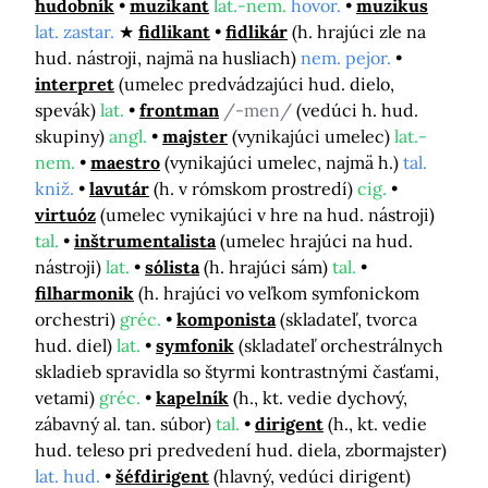
hudobník
muzikant
lat.-nem.
hovor.
muzikus
lat. zastar.
fidlikant
fidlikár
(h. hrajúci zle na
hud. nástroji, najmä na husliach)
nem. pejor.
interpret
(umelec predvádzajúci hud. dielo,
spevák)
lat.
frontman
/-men/
(vedúci h. hud.
skupiny)
angl.
majster
(vynikajúci umelec)
lat.-
nem.
maestro
(vynikajúci umelec, najmä h.)
tal.
kniž.
lavutár
(h. v rómskom prostredí)
cig.
virtuóz
(umelec vynikajúci v hre na hud. nástroji)
tal.
inštrumentalista
(umelec hrajúci na hud.
nástroji)
lat.
sólista
(h. hrajúci sám)
tal.
filharmonik
(h. hrajúci vo veľkom symfonickom
orchestri)
gréc.
komponista
(skladateľ, tvorca
hud. diel)
lat.
symfonik
(skladateľ orchestrálnych
skladieb spravidla so štyrmi kontrastnými časťami,
vetami)
gréc.
kapelník
(h., kt. vedie dychový,
zábavný al. tan. súbor)
tal.
dirigent
(h., kt. vedie
hud. teleso pri predvedení hud. diela, zbormajster)
lat. hud.
šéfdirigent
(hlavný, vedúci dirigent)