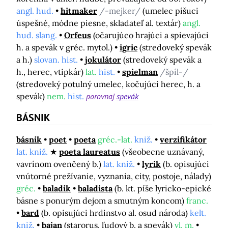
angl. hud.
hitmaker
/-mejker/
(umelec píšuci
úspešné, módne piesne, skladateľ al. textár)
angl.
hud. slang.
Orfeus
(očarujúco hrajúci a spievajúci
h. a spevák v gréc. mytol.)
igric
(stredoveký spevák
a h.)
slovan. hist.
jokulátor
(stredoveký spevák a
h., herec, vtipkár)
lat.
hist.
spielman
/špíl-/
(stredoveký potulný umelec, kočujúci herec, h. a
spevák)
nem.
hist.
porovnaj
spevák
BÁSNIK
básnik
poet
poeta
gréc.-lat.
kniž.
verzifikátor
lat. kniž.
poeta laureatus
(všeobecne uznávaný,
vavrínom ovenčený b.)
lat. kniž.
lyrik
(b. opisujúci
vnútorné prežívanie, vyznania, city, postoje, nálady)
gréc.
baladik
baladista
(b. kt. píše lyricko-epické
básne s ponurým dejom a smutným koncom)
franc.
bard
(b. opisujúci hrdinstvo al. osud národa)
kelt.
kniž.
bajan
(starorus. ľudový b. a spevák)
vl. m.