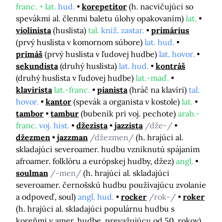
franc. + lat.
hud.
korepetítor
(h. nacvičujúci so
spevákmi al. členmi baletu úlohy opakovaním)
lat.
violinista
(huslista)
tal.
kniž. zastar.
primárius
(prvý huslista v komornom súbore)
lat. hud.
primáš
(prvý huslista v ľudovej hudbe)
lat. hovor.
sekundista
(druhý huslista)
lat. hud.
kontráš
(druhý huslista v ľudovej hudbe)
lat.-maď.
klavirista
lat.-franc.
pianista
(hráč na klavíri)
tal.
hovor.
kantor
(spevák a organista v kostole)
lat.
tambor
tambur
(bubeník pri voj. pechote)
arab.-
franc.
voj. hist.
džezista
jazzista
/dže-/
džezmen
jazzman
/džezmen/
(h. hrajúci al.
skladajúci severoamer. hudbu vzniknutú spájaním
afroamer. folklóru a európskej hudby, džez)
angl.
soulman
/-men/
(h. hrajúci al. skladajúci
severoamer. černošskú hudbu používajúcu zvolanie
a odpoveď, soul)
angl. hud.
rocker
/rok-/
roker
(h. hrajúci al. skladajúci populárnu hudbu s
koreňmi v amer. hudbe, prevažujúcu od 50. rokov)