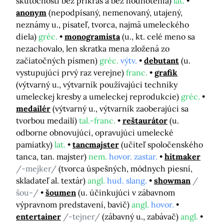
skutočnosti bez príkras a bez hodnotenia)
lat.
anonym
(nepodpísaný, nemenovaný, utajený,
neznámy u., pisateľ, tvorca, najmä umeleckého
diela)
gréc.
monogramista
(u., kt. celé meno sa
nezachovalo, len skratka mena zložená zo
začiatočných písmen)
gréc.
výtv.
debutant
(u.
vystupujúci prvý raz verejne)
franc.
grafik
(výtvarný u., výtvarník používajúci techniky
umeleckej kresby a umeleckej reprodukcie)
gréc.
medailér
(výtvarný u., výtvarník zaoberajúci sa
tvorbou medailí)
tal.-franc.
reštaurátor
(u.
odborne obnovujúci, opravujúci umelecké
pamiatky)
lat.
tancmajster
(učiteľ spoločenského
tanca, tan. majster)
nem.
hovor. zastar.
hitmaker
/-mejker/
(tvorca úspešných, módnych piesní,
skladateľ al. textár)
angl.
hud. slang.
showman
/
šou-/
šoumen
(u. účinkujúci v zábavnom
výpravnom predstavení, bavič)
angl.
hovor.
entertainer
/-tejner/
(zábavný u., zabávač)
angl.