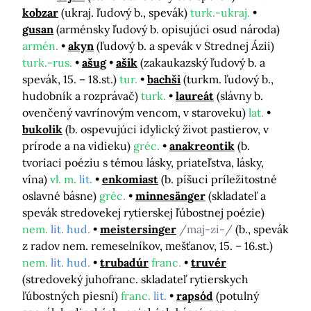
kobzar
(ukraj. ľudový b., spevák)
turk.-ukraj.
gusan
(arménsky ľudový b. opisujúci osud národa)
armén.
akyn
(ľudový b. a spevák v Strednej Ázii)
turk.-rus.
ašug
ašik
(zakaukazský ľudový b. a
spevák, 15. – 18.st.)
tur.
bachši
(turkm. ľudový b.,
hudobník a rozprávač)
turk.
laureát
(slávny b.
ovenčený vavrínovým vencom, v staroveku)
lat.
bukolik
(b. ospevujúci idylický život pastierov, v
prírode a na vidieku)
gréc.
anakreontik
(b.
tvoriaci poéziu s témou lásky, priateľstva, lásky,
vína)
vl. m.
lit.
enkomiast
(b. píšuci príležitostné
oslavné básne)
gréc.
minnesänger
(skladateľ a
spevák stredovekej rytierskej ľúbostnej poézie)
nem.
lit. hud.
meistersinger
/maj-zi-/
(b., spevák
z radov nem. remeselníkov, mešťanov, 15. – 16.st.)
nem.
lit. hud.
trubadúr
franc.
truvér
(stredoveký juhofranc. skladateľ rytierskych
ľúbostných piesní)
franc.
lit.
rapsód
(potulný