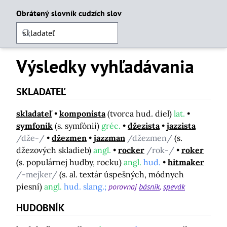
Obrátený slovník cudzích slov
Výsledky vyhľadávania
SKLADATEĽ
skladateľ
komponista
(tvorca hud. diel)
lat.
symfonik
(s. symfónií)
gréc.
džezista
jazzista
/dže-/
džezmen
jazzman
/džezmen/
(s.
džezových skladieb)
angl.
rocker
/rok-/
roker
(s. populárnej hudby, rocku)
angl.
hud.
hitmaker
/-mejker/
(s. al. textár úspešných, módnych
piesní)
angl.
hud. slang.;
porovnaj
básnik
spevák
HUDOBNÍK