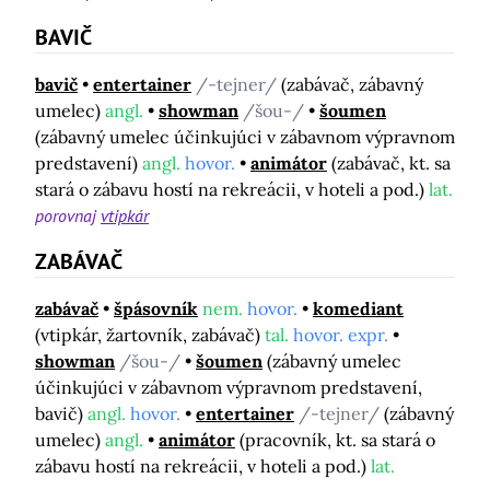
BAVIČ
bavič
entertainer
/-tejner/
(zabávač, zábavný
umelec)
angl.
showman
/šou-/
šoumen
(zábavný umelec účinkujúci v zábavnom výpravnom
predstavení)
angl.
hovor.
animátor
(zabávač, kt. sa
stará o zábavu hostí na rekreácii, v hoteli a pod.)
lat.
porovnaj
vtipkár
ZABÁVAČ
zabávač
špásovník
nem.
hovor.
komediant
(vtipkár, žartovník, zabávač)
tal.
hovor. expr.
showman
/šou-/
šoumen
(zábavný umelec
účinkujúci v zábavnom výpravnom predstavení,
bavič)
angl.
hovor.
entertainer
/-tejner/
(zábavný
umelec)
angl.
animátor
(pracovník, kt. sa stará o
zábavu hostí na rekreácii, v hoteli a pod.)
lat.