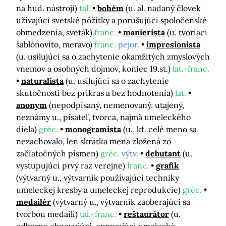
na hud. nástroji)
tal.
bohém
(u. al. nadaný človek
užívajúci svetské pôžitky a porušujúci spoločenské
obmedzenia, sveták)
franc.
manierista
(u. tvoriaci
šablónovito, meravo)
franc.
pejor.
impresionista
(u. usilujúci sa o zachytenie okamžitých zmyslových
vnemov a osobných dojmov, koniec 19.st.)
lat.-franc.
naturalista
(u. usilujúci sa o zachytenie
skutočnosti bez príkras a bez hodnotenia)
lat.
anonym
(nepodpísaný, nemenovaný, utajený,
neznámy u., pisateľ, tvorca, najmä umeleckého
diela)
gréc.
monogramista
(u., kt. celé meno sa
nezachovalo, len skratka mena zložená zo
začiatočných písmen)
gréc.
výtv.
debutant
(u.
vystupujúci prvý raz verejne)
franc.
grafik
(výtvarný u., výtvarník používajúci techniky
umeleckej kresby a umeleckej reprodukcie)
gréc.
medailér
(výtvarný u., výtvarník zaoberajúci sa
tvorbou medailí)
tal.-franc.
reštaurátor
(u.