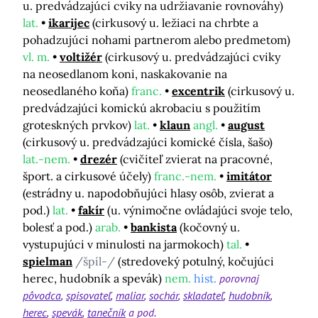
u. predvádzajúci cviky na udržiavanie rovnováhy)
lat.
ikarijec
(cirkusový u. ležiaci na chrbte a
pohadzujúci nohami partnerom alebo predmetom)
vl. m.
voltižér
(cirkusový u. predvádzajúci cviky
na neosedlanom koni, naskakovanie na
neosedlaného koňa)
franc.
excentrik
(cirkusový u.
predvádzajúci komickú akrobaciu s použitím
groteskných prvkov)
lat.
klaun
angl.
august
(cirkusový u. predvádzajúci komické čísla, šašo)
lat.-nem.
drezér
(cvičiteľ zvierat na pracovné,
šport. a cirkusové účely)
franc.-nem.
imitátor
(estrádny u. napodobňujúci hlasy osôb, zvierat a
pod.)
lat.
fakír
(u. výnimočne ovládajúci svoje telo,
bolesť a pod.)
arab.
bankista
(kočovný u.
vystupujúci v minulosti na jarmokoch)
tal.
spielman
/špíl-/
(stredoveký potulný, kočujúci
herec, hudobník a spevák)
nem.
hist.
porovnaj
pôvodca
spisovateľ
maliar
sochár
skladateľ
hudobník
herec
spevák
tanečník
a pod.