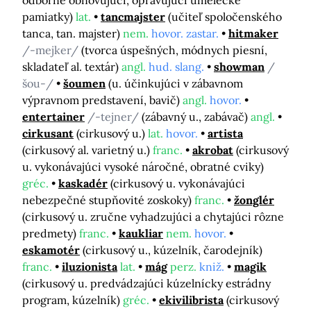
odborne obnovujúci, opravujúci umelecké
pamiatky)
lat.
tancmajster
(učiteľ spoločenského
tanca, tan. majster)
nem.
hovor. zastar.
hitmaker
/-mejker/
(tvorca úspešných, módnych piesní,
skladateľ al. textár)
angl.
hud. slang.
showman
/
šou-/
šoumen
(u. účinkujúci v zábavnom
výpravnom predstavení, bavič)
angl.
hovor.
entertainer
/-tejner/
(zábavný u., zabávač)
angl.
cirkusant
(cirkusový u.)
lat.
hovor.
artista
(cirkusový al. varietný u.)
franc.
akrobat
(cirkusový
u. vykonávajúci vysoké náročné, obratné cviky)
gréc.
kaskadér
(cirkusový u. vykonávajúci
nebezpečné stupňovité zoskoky)
franc.
žonglér
(cirkusový u. zručne vyhadzujúci a chytajúci rôzne
predmety)
franc.
kaukliar
nem.
hovor.
eskamotér
(cirkusový u., kúzelník, čarodejník)
franc.
iluzionista
lat.
mág
perz.
kniž.
magik
(cirkusový u. predvádzajúci kúzelnícky estrádny
program, kúzelník)
gréc.
ekivilibrista
(cirkusový