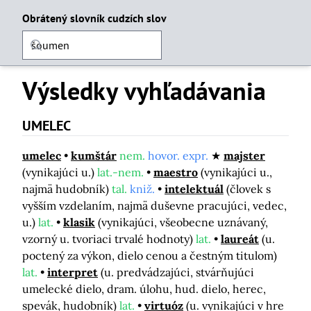
Obrátený slovník cudzích slov
Výsledky vyhľadávania
UMELEC
umelec
kumštár
nem.
hovor. expr.
majster
(vynikajúci u.)
lat.-nem.
maestro
(vynikajúci u.,
najmä hudobník)
tal.
kniž.
intelektuál
(človek s
vyšším vzdelaním, najmä duševne pracujúci, vedec,
u.)
lat.
klasik
(vynikajúci, všeobecne uznávaný,
vzorný u. tvoriaci trvalé hodnoty)
lat.
laureát
(u.
poctený za výkon, dielo cenou a čestným titulom)
lat.
interpret
(u. predvádzajúci, stvárňujúci
umelecké dielo, dram. úlohu, hud. dielo, herec,
spevák, hudobník)
lat.
virtuóz
(u. vynikajúci v hre