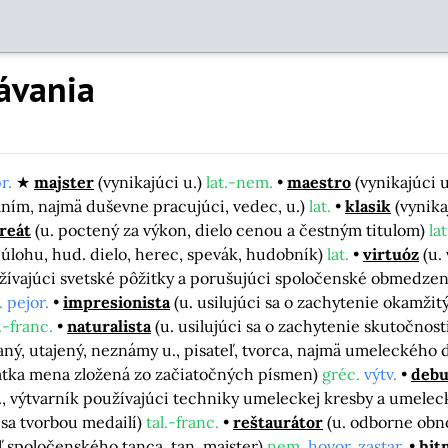
ávania
r.
majster
(vynikajúci u.)
lat.-nem.
maestro
(vynikajúci 
aním, najmä duševne pracujúci, vedec, u.)
lat.
klasik
(vynik
reát
(u. poctený za výkon, dielo cenou a čestným titulom)
lat
 úlohu, hud. dielo, herec, spevák, hudobník)
lat.
virtuóz
(u.
 užívajúci svetské pôžitky a porušujúci spoločenské obmedzen
.
pejor.
impresionista
(u. usilujúci sa o zachytenie okamž
.-franc.
naturalista
(u. usilujúci sa o zachytenie skutočnos
ý, utajený, neznámy u., pisateľ, tvorca, najmä umeleckého d
ratka mena zložená zo začiatočných písmen)
gréc.
výtv.
debu
u., výtvarník používajúci techniky umeleckej kresby a umele
 sa tvorbou medailí)
tal.-franc.
reštaurátor
(u. odborne obn
ľ spoločenského tanca, tan. majster)
nem.
hovor. zastar.
hit