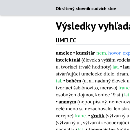
Obrátený slovník cudzích slov
Výsledky vyhľad
UMELEC
umelec
kumštár
nem.
hovor. exp
intelektuál
(človek s vyšším vzdel
u. tvoriaci trvalé hodnoty)
lat.
lau
stvárňujúci umelecké dielo, dram.
tal.
bohém
(u. al. nadaný človek
tvoriaci šablónovito, meravo)
franc
osobných dojmov, koniec 19.st.)
lat
anonym
(nepodpísaný, nemenovan
celé meno sa nezachovalo, len sk
verejne)
franc.
grafik
(výtvarný 
(výtvarný u., výtvarník zaoberajúci
pamiatky)
lat.
tancmajster
(učite