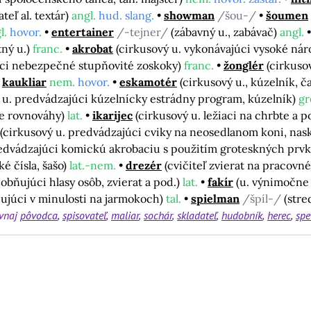
eľ al. textár)
angl.
hud. slang.
showman
/šou-/
šoumen
l.
hovor.
entertainer
/-tejner/
(zábavný u., zabávač)
angl.
tný u.)
franc.
akrobat
(cirkusový u. vykonávajúci vysoké nár
úci nebezpečné stupňovité zoskoky)
franc.
žonglér
(cirkuso
kaukliar
nem.
hovor.
eskamotér
(cirkusový u., kúzelník, 
 u. predvádzajúci kúzelnícky estrádny program, kúzelník)
gr
ie rovnováhy)
lat.
ikarijec
(cirkusový u. ležiaci na chrbte a
(cirkusový u. predvádzajúci cviky na neosedlanom koni, na
redvádzajúci komickú akrobaciu s použitím groteskných prv
é čísla, šašo)
lat.-nem.
drezér
(cvičiteľ zvierat na pracovné
obňujúci hlasy osôb, zvierat a pod.)
lat.
fakír
(u. výnimočne o
pujúci v minulosti na jarmokoch)
tal.
spielman
/špíl-/
(stre
vnaj
pôvodca
spisovateľ
maliar
sochár
skladateľ
hudobník
herec
spe