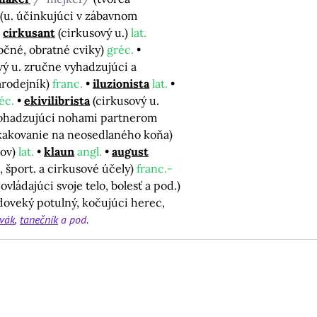
(u. účinkujúci v zábavnom
cirkusant
(cirkusový u.)
lat.
očné, obratné cviky)
gréc.
vý u. zručne vyhadzujúci a
čarodejník)
franc.
iluzionista
lat.
éc.
ekivilibrista
(cirkusový u.
 pohadzujúci nohami partnerom
skakovanie na neosedlaného koňa)
kov)
lat.
klaun
angl.
august
, šport. a cirkusové účely)
franc.-
vládajúci svoje telo, bolesť a pod.)
doveký potulný, kočujúci herec,
vák
tanečník
a pod.