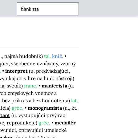
u., najmä hudobník)
tal.
kniž.
ajúci, všeobecne uznávaný, vzorný
.
interpret
(u. predvádzajúci,
 vynikajúci v hre na hud. nástroji)
ia, sveták)
franc.
manierista
(u.
itých zmyslových vnemov a
ti bez príkras a bez hodnotenia)
lat.
iela)
gréc.
monogramista
(u., kt.
tant
(u. vystupujúci prvý raz
ckej reprodukcie)
gréc.
medailér
ovujúci, opravujúci umelecké
maker
/-mejker/
(tvorca