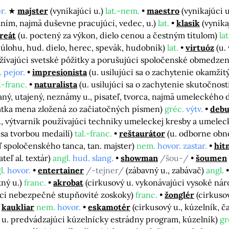
r.
majster
(vynikajúci u.)
lat.-nem.
maestro
(vynikajúci 
aním, najmä duševne pracujúci, vedec, u.)
lat.
klasik
(vynik
reát
(u. poctený za výkon, dielo cenou a čestným titulom)
lat
 úlohu, hud. dielo, herec, spevák, hudobník)
lat.
virtuóz
(u.
 užívajúci svetské pôžitky a porušujúci spoločenské obmedzen
.
pejor.
impresionista
(u. usilujúci sa o zachytenie okamž
.-franc.
naturalista
(u. usilujúci sa o zachytenie skutočnos
ý, utajený, neznámy u., pisateľ, tvorca, najmä umeleckého d
ratka mena zložená zo začiatočných písmen)
gréc.
výtv.
debu
u., výtvarník používajúci techniky umeleckej kresby a umele
 sa tvorbou medailí)
tal.-franc.
reštaurátor
(u. odborne obn
ľ spoločenského tanca, tan. majster)
nem.
hovor. zastar.
hit
eľ al. textár)
angl.
hud. slang.
showman
/šou-/
šoumen
l.
hovor.
entertainer
/-tejner/
(zábavný u., zabávač)
angl.
tný u.)
franc.
akrobat
(cirkusový u. vykonávajúci vysoké nár
úci nebezpečné stupňovité zoskoky)
franc.
žonglér
(cirkuso
kaukliar
nem.
hovor.
eskamotér
(cirkusový u., kúzelník, 
 u. predvádzajúci kúzelnícky estrádny program, kúzelník)
gr