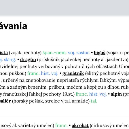
ávania
ista
(vojak pechoty)
špan.-nem.
voj. zastar.
bigoš
(vojak u p
j. slang.
dragún
(príslušník jazdeckej pechoty al. jazdectva
ravidelnej pechoty verbovaný v pohraničných oblastiach Uho
anou puškou)
franc.
hist. voj.
granátnik
(elitný pechotný voja
dec, určený na znepokovanie nepriateľa rýchlymi ľahkými výp
ým a zadným brnením, prilbou, mečom a kopijou s dlhou rukovä
y francúzskej ľahkej pechoty, 19.st.)
franc.
hist. voj.
alpín
(pr
aliér
(horský pešiak, strelec v tal. armáde)
tal.
usový al. varietný umelec)
franc.
akrobat
(cirkusový umelec