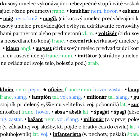
irkusový umelec vykonávajúci nebezpečné stupňovité zosko
ajúci rôzne predmety)
franc.
kaukliar
nem. hovor.
eskam
mág
perz. kniž.
magik
(cirkusový umelec predvádzajúci 
kusový umelec predvádzajúci cviky na udržiavanie rovnováh
 nohami partnerom alebo predmetom)
vl. m.
voltižér
(cirkuso
na neosedlaného koňa)
franc.
excentrik
(cirkusový umelec 
.
klaun
angl.
august
(cirkusový umelec predvádzajúci komi
t. a cirkusové účely)
franc.-nem.
imitátor
(estrádny umelec
e ovládajúci svoje telo, bolesť a pod.)
arab.
ldnier
nem.
pejor.
oficier
franc.-nem.
hovor. zastar.
lamp
franc.
slang.
lampión
tal.
voj. slang.
milionár
tal.
slang.
g
stojník pridelený vyššiemu veliteľovi, voj. pobočník)
lat.
zu
odnosťou)
franc.
hovor.
absa
absík
lat.
špagát
špagi
(abso
ang. zastar.
bažant
nem.
voj. slang.
milionár
(v. v prvej polo
k
(v. základnej voj. služby, kt. pôjde o krátky čas do civilu)
lat.
 spolubojovník)
lat.
voj.
infanterista
(v. pechoty, pešiak)
špan