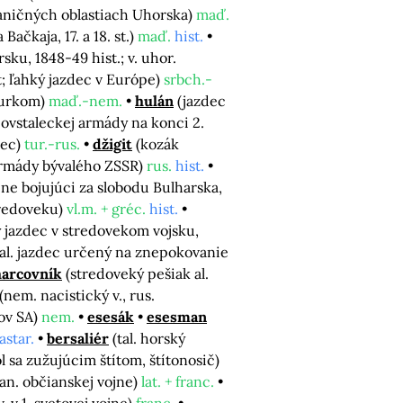
raničných oblastiach Uhorska)
maď.
Bačkaja, 17. a 18. st.)
maď.
hist.
sku, 1848-49 hist.; v. uhor.
st; ľahký jazdec v Európe)
srbch.-
Turkom)
maď.-nem.
hulán
(jazdec
 povstaleckej armády na konci 2.
dec)
tur.-rus.
džigit
(kozák
armády bývalého ZSSR)
rus.
hist.
ojne bojujúci za slobodu Bulharska,
stredoveku)
vl.m. + gréc.
hist.
 jazdec v stredovekom vojsku,
 al. jazdec určený na znepokovanie
harcovník
(stredoveký pešiak al.
(nem. nacistický v., rus.
rov SA)
nem.
esesák
esesman
astar.
bersaliér
(tal. horský
 sa zužujúcim štítom, štítonosič)
an. občianskej vojne)
lat. + franc.