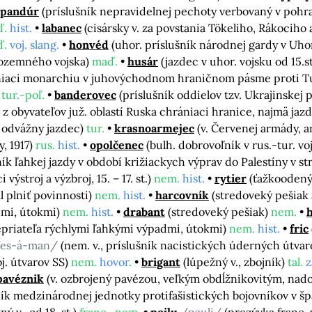
pandúr
(príslušník nepravidelnej pechoty verbovaný v poh
ď.
hist.
labanec
(cisársky v. za povstania Tökeliho, Rákociho a 
ď.
voj. slang.
honvéd
(uhor. príslušník národnej gardy v Uhor
 pozemného vojska)
maď.
husár
(jazdec v uhor. vojsku od 15.
rániaci monarchiu v juhovýchodnom hraničnom pásme proti 
)
tur.-poľ.
banderovec
(príslušník oddielov tzv. Ukrajinskej
k z obyvateľov juž. oblastí Ruska chrániaci hranice, najmä jaz
, odvážny jazdec)
tur.
krasnoarmejec
(v. Červenej armády, 
y, 1917)
rus.
hist.
opolčenec
(bulh. dobrovoľník v rus.-tur. v
ník ľahkej jazdy v období križiackych výprav do Palestíny v 
 výstroj a výzbroj, 15. – 17. st.)
nem.
hist.
rytier
(ťažkoodený
al plniť povinnosti)
nem.
hist.
harcovník
(stredoveký pešiak
dmi, útokmi)
nem.
hist.
drabant
(stredoveký pešiak)
nem.
priateľa rýchlymi ľahkými výpadmi, útokmi)
nem.
hist.
fric
es-á-man/
(nem. v., príslušník nacistických úderných útva
oj. útvarov SS)
nem.
hovor.
brigant
(lúpežný v., zbojník)
tal.
z
pavéznik
(v. ozbrojený pavézou, veľkým obdĺžnikovitým, nadol
ník medzinárodnej jednotky protifašistických bojovníkov v šp