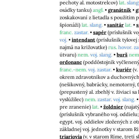
pechoty al. motostrelcov)
lat.
slang
osádky tanku)
angl.
granátnik
g
zoskakovaní z lietadla s použitím 
špionáži)
lat.
slang.
sanitár
lat.
s
franc.
zastar.
sapér
(príslušník v
voj.
intendant
(príslušník tylove
najmä na križovatke)
rus.
hovor. za
útvaru)
nem.
voj. slang.
burš
nem
ordonanc
(poddôstojník vyčlenený
franc.-nem.
voj. zastar.
kuriér
(v
okrem zdravotníkov a duchovných, 
(nešikovný, babrácky, nemotorný, 
(prepustený al. zbehlý v. živiaci s
vyslúžilec)
nem.
zastar. voj. slang.
pre zranenie)
lat.
žoldnier
(najat
(príslušník vybraného voj. oddiel
egypt. voj. oddielov zložených z o
základnej voj. jednotky v starom R
triariovia
(v. v starom Ríme, tretí 