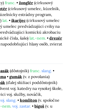
ky)
franc.
žonglér
(cirkusový
otér
(cirkusový umelec, kúzelník,
kúzelnícky estrádny program,
y)
lat.
ikarijec
(cirkusový umelec
vý umelec predvádzajúci cviky na
predvádzajúci komickú akrobaciu
cké čísla, šašo)
lat.-nem.
drezér
 napodobňujúci hlasy osôb, zvierat
asák
(dôstojník)
franc.
slang.
uma
gumák
(v. z povolania)
pák
(ďalej slúžiaci poddôstojník)
lvent voj. katedry na vysokej škole,
vici voj. služby, nováčik,
voj. slang.
komliton
(v. spoločne
.-nem.
voj. zastar.
bigoš
(v. u