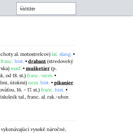
echoty al. motostrelcov)
lat.
slang.
)
franc.
hist.
drabant
(stredoveký
rska)
maď.
mušketier
(p.
k, od 18. st.)
franc.-nem.
admi, útokmi)
nem.
hist.
pikanier
ťou, 16. – 17. st.)
franc.
hist.
íslušník tal., franc. al. rak.-uhor.
 vykonávajúci vysoké náročné,