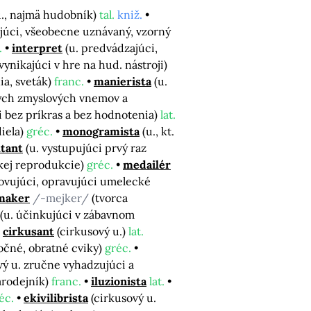
u., najmä hudobník)
tal.
kniž.
ajúci, všeobecne uznávaný, vzorný
.
interpret
(u. predvádzajúci,
 vynikajúci v hre na hud. nástroji)
ia, sveták)
franc.
manierista
(u.
itých zmyslových vnemov a
ti bez príkras a bez hodnotenia)
lat.
iela)
gréc.
monogramista
(u., kt.
tant
(u. vystupujúci prvý raz
ckej reprodukcie)
gréc.
medailér
ovujúci, opravujúci umelecké
maker
/-mejker/
(tvorca
(u. účinkujúci v zábavnom
cirkusant
(cirkusový u.)
lat.
očné, obratné cviky)
gréc.
vý u. zručne vyhadzujúci a
čarodejník)
franc.
iluzionista
lat.
éc.
ekivilibrista
(cirkusový u.