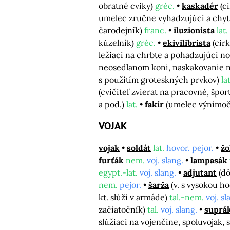
obratné cviky)
gréc.
kaskadér
(c
umelec zručne vyhadzujúci a chyt
čarodejník)
franc.
iluzionista
lat.
kúzelník)
gréc.
ekivilibrista
(cir
ležiaci na chrbte a pohadzujúci
neosedlanom koni, naskakovanie 
s použitím groteskných prvkov)
lat
(cvičiteľ zvierat na pracovné, špor
a pod.)
lat.
fakír
(umelec výnimočn
VOJAK
vojak
soldát
lat.
hovor. pejor.
žo
furťák
nem.
voj. slang.
lampasák
egypt.-lat.
voj. slang.
adjutant
(dô
nem.
pejor.
šarža
(v. s vysokou h
kt. slúži v armáde)
tal.-nem.
voj. sl
začiatočník)
tal.
voj. slang.
suprá
slúžiaci na vojenčine, spoluvojak,