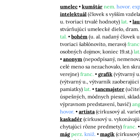
umelec
kumštár
nem.
hovor. exp
intelektuál
(človek s vyšším vzdel
u. tvoriaci trvalé hodnoty)
lat.
lau
stvárňujúci umelecké dielo, dram.
tal.
bohém
(u. al. nadaný človek
tvoriaci šablónovito, meravo)
franc
osobných dojmov, koniec 19.st.)
lat
anonym
(nepodpísaný, nemenovan
celé meno sa nezachovalo, len sk
verejne)
franc.
grafik
(výtvarný 
(výtvarný u., výtvarník zaoberajúci
pamiatky)
lat.
tancmajster
(učite
úspešných, módnych piesní, skladat
výpravnom predstavení, bavič)
ang
hovor.
artista
(cirkusový al. varie
kaskadér
(cirkusový u. vykonávaj
chytajúci rôzne predmety)
franc.
mág
perz.
kniž.
magik
(cirkusový