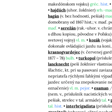
makedónskom vojsku)
gréc.
hist.
hajdúch
(uhor. žoldnier)
srb.-ma
bagán
(v. bez hodnosti, pešiak)
ma
domobrany od 1867 hist.; v. maď.
maď.
serežán
(rak.-uhor. v. ch
s dlhou kopiou, pôvodne v Poľsku
svetovej vojny)
vl. m.
kozák
(voja
dokonale ovládajúci jazdu na koni
krasnogvardejec
(v. červenej gard
1877 – 78)
bulh.
turkopol
(prísluš
lancknecht
(peší žoldnier vlastniaci
šľachtic, kt. pri sa pasovaní zaviaz
nepriateľa rýchlymi ľahkými výpa
jazdec určený na znepokovanie ne
označenie)
vl. m.
pejor.
esaman
/
(nem. v., príslušník nacistických v
pešiak, strelec v tal. armáde)
tal.
tal.
hist.
interbrigadista
(prísluš