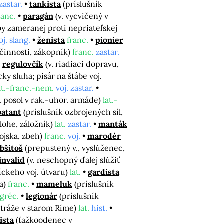
zastar.
tankista
(príslušník
ranc.
paragán
(v. vycvičený v
by zameranej proti nepriateľskej
oj. slang.
ženista
franc.
pionier
činnosti, zákopník)
franc.
zastar.
regulovčík
(v. riadiaci dopravu,
cky sluha; pisár na štábe voj.
at.-franc.-nem.
voj. zastar.
. posol v rak.-uhor. armáde)
lat.-
atant
(príslušník ozbrojených síl,
zálohe, záložník)
lat.
zastar.
manták
 vojska, zbeh)
franc.
voj.
marodér
bšitoš
(prepustený v., vyslúženec,
invalid
(v. neschopný ďalej slúžiť
íckeho voj. útvaru)
lat.
gardista
ka)
franc.
mameluk
(príslušník
gréc.
legionár
(príslušník
 stráže v starom Ríme)
lat.
hist.
ista
(ťažkoodenec v