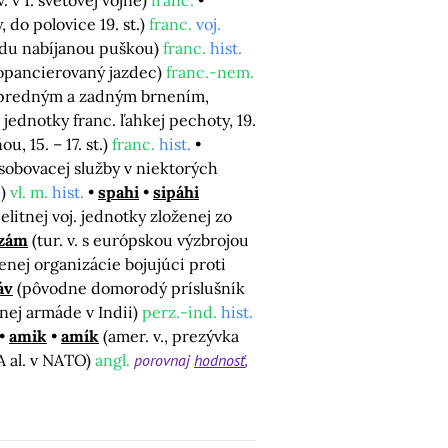
. v 1. svetovej vojne)
franc.
, do polovice 19. st.)
franc.
voj.
redu nabíjanou puškou)
franc.
hist.
opancierovaný jazdec)
franc.-nem.
s predným a zadným brnením,
j jednotky franc. ľahkej pechoty, 19.
, 15. – 17. st.)
franc.
hist.
zásobovacej služby v niektorých
h)
vl. m.
hist.
spahi
sipáhi
. elitnej voj. jednotky zloženej zo
izám
(tur. v. s európskou výzbrojou
ojenej organizácie bojujúci proti
áv
(pôvodne domorodý príslušník
lnej armáde v Indii)
perz.-ind.
hist.
amik
amík
(amer. v., prezývka
SA al. v NATO)
angl.
porovnaj
hodnosť