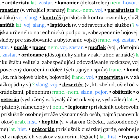
.
artilerista
lat.
zastar.
kanonier
(delostrelec)
nem.
hovor. 
ranatier
(v. vrhajúci granáty)
franc.-nem.
voj.
parašutista
f
padáka)
voj. slang.
kontráš
(príslušník kontrarozviedky, služ
aniťák
lat.
voj. slang.
lapiduch
(v. v zdravotníckej službe)
?
v
ojska určeného na technickú podporu, zabezpečenie bojovej 
j služby pre zásobovanie a ubytovanie vojsk)
franc.
voj. zastar.
star.
pucák
pucer
nem.
voj. zastar.
pucflek
(voj., dôstojní
.
zastar.
ordonanc
(dôstojnícky sluha v rak.-uhor. armáde)
l
 ku štábu veliteľa, zabezpečujúci odovzdávanie rozkazov, voj
. poverený doručením dôležitých tajných správ)
franc.
komb
kt. má bojové úlohy, bojovník)
franc.
voj.
rezervista
(v. v 
ťažkopádny v.)
?
slang. voj.
dezertér
(v., kt. zbehol, ušiel od
a krádežami, plienením)
franc.-nem.
slang. pejor.
obšitnik
o
veterán
(vyslúžený v., bývalý účastník vojny, vyslúžilec)
lat.
ý platený, námedzný v.)
nem.
legionár
(príslušník dobrovoľn
u; príslušník osobnej stráže významných osôb, najmä panovní
trokov)
arab.
hist.
hoplita
(v. v starom Grécku, ťažkoodenec)
íme)
lat.
hist.
prétorián
(príslušník cisárskej gardy, osobnej
sled z najlepších vojakov v starorím. légiách)
lat.
hist.
hypasp