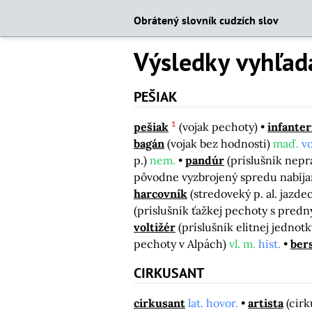
Obrátený slovník cudzích slov
Výsledky vyhľad
PEŠIAK
1
pešiak
(vojak pechoty)
infanter
bagán
(vojak bez hodnosti)
maď.
vo
p.)
nem.
pandúr
(príslušník nep
pôvodne vyzbrojený spredu nabíj
harcovník
(stredoveký p. al. jaz
(príslušník ťažkej pechoty s predn
voltižér
(príslušník elitnej jednotk
pechoty v Alpách)
vl. m.
hist.
bers
CIRKUSANT
cirkusant
lat. hovor.
artista
(cirk