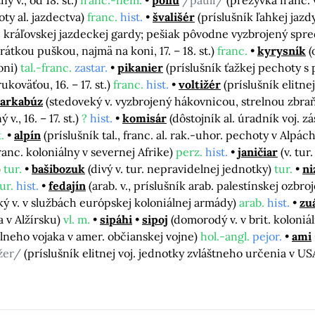
ý v., od 18. st.)
franc.-nem.
poilu
/pauli/
(prezývka franc. v
ty al. jazdectva)
franc.
hist.
švališér
(príslušník ľahkej jazdy
c. kráľovskej jazdeckej gardy; pešiak pôvodne vyzbrojený sp
rátkou puškou, najmä na koni, 17. – 18. st.)
franc.
kyrysník
(
koni)
tal.-franc.
zastar.
pikanier
(príslušník ťažkej pechoty 
koväťou, 16. – 17. st.)
franc.
hist.
voltižér
(príslušník elitne
arkabúz
(stedoveký v. vyzbrojený hákovnicou, strelnou zbraňou
 v., 16. – 17. st.)
?
hist.
komisár
(dôstojník al. úradník voj. 
t.
alpín
(príslušník tal., franc. al. rak.-uhor. pechoty v Alpác
ranc. koloniálny v severnej Afrike)
perz.
hist.
janičiar
(v. tur
)
tur.
bašibozuk
(divý v. tur. nepravidelnej jednotky)
tur.
n
ur.
hist.
fedajín
(arab. v., príslušník arab. palestínskej ozbr
cký v. v službách európskej koloniálnej armády)
arab.
hist.
zu
a v Alžírsku)
vl. m.
sipáhi
sipoj
(domorodý v. v brit. koloniá
lneho vojaka v amer. občianskej vojne)
hol.-angl.
pejor.
ami
žer/
(príslušník elitnej voj. jednotky zvláštneho určenia v U