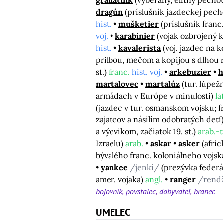
granátnik
(vyberaný, elitný pechotn
dragún
(príslušník jazdeckej pecho
hist.
mušketier
(príslušník fran
voj.
karabinier
(vojak ozbrojený k
hist.
kavalerista
(voj. jazdec na 
prilbou, mečom a kopijou s dlhou ru
st.)
franc.
hist. voj.
arkebuzier
h
martalovec
martalúz
(tur. lúpežný
armádach v Európe v minulosti)
la
(jazdec v tur. osmanskom vojsku; f
zajatcov a násilím odobratých detí
a výcvikom, začiatok 19. st.)
arab.-t
Izraelu)
arab.
askar
asker
(afri
bývalého franc. koloniálneho vojsk
yankee
/jenkí/
(prezývka federá
amer. vojaka)
angl.
ranger
/rend
bojovník
povstalec
dobyvateľ
branec
UMELEC