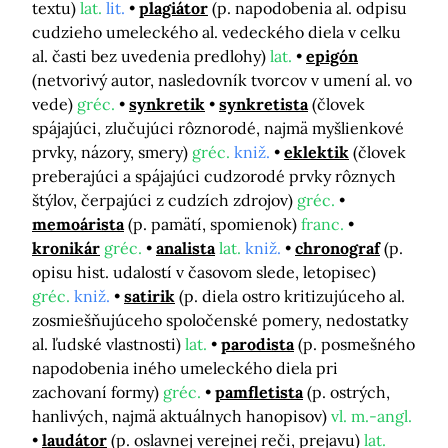
textu)
lat.
lit.
plagiátor
(p. napodobenia al. odpisu
cudzieho umeleckého al. vedeckého diela v celku
al. časti bez uvedenia predlohy)
lat.
epigón
(netvorivý autor, nasledovník tvorcov v umení al. vo
vede)
gréc.
synkretik
synkretista
(človek
spájajúci, zlučujúci rôznorodé, najmä myšlienkové
prvky, názory, smery)
gréc.
kniž.
eklektik
(človek
preberajúci a spájajúci cudzorodé prvky rôznych
štýlov, čerpajúci z cudzích zdrojov)
gréc.
memoárista
(p. pamätí, spomienok)
franc.
kronikár
gréc.
analista
lat.
kniž.
chronograf
(p.
opisu hist. udalostí v časovom slede, letopisec)
gréc.
kniž.
satirik
(p. diela ostro kritizujúceho al.
zosmiešňujúceho spoločenské pomery, nedostatky
al. ľudské vlastnosti)
lat.
parodista
(p. posmešného
napodobenia iného umeleckého diela pri
zachovaní formy)
gréc.
pamfletista
(p. ostrých,
hanlivých, najmä aktuálnych hanopisov)
vl. m.-angl.
laudátor
(p. oslavnej verejnej reči, prejavu)
lat.