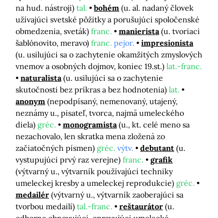
na hud. nástroji)
tal.
bohém
(u. al. nadaný človek
užívajúci svetské pôžitky a porušujúci spoločenské
obmedzenia, sveták)
franc.
manierista
(u. tvoriaci
šablónovito, meravo)
franc.
pejor.
impresionista
(u. usilujúci sa o zachytenie okamžitých zmyslových
vnemov a osobných dojmov, koniec 19.st.)
lat.-franc.
naturalista
(u. usilujúci sa o zachytenie
skutočnosti bez príkras a bez hodnotenia)
lat.
anonym
(nepodpísaný, nemenovaný, utajený,
neznámy u., pisateľ, tvorca, najmä umeleckého
diela)
gréc.
monogramista
(u., kt. celé meno sa
nezachovalo, len skratka mena zložená zo
začiatočných písmen)
gréc.
výtv.
debutant
(u.
vystupujúci prvý raz verejne)
franc.
grafik
(výtvarný u., výtvarník používajúci techniky
umeleckej kresby a umeleckej reprodukcie)
gréc.
medailér
(výtvarný u., výtvarník zaoberajúci sa
tvorbou medailí)
tal.-franc.
reštaurátor
(u.