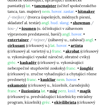
odborne obnovujúci, opravujúci umelecké
pamiatky)
lat.
tancmajster
(učiteľ spoločenského
tanca, tan. majster)
nem.
hovor. zastar.
hitmaker
/-mejker/
(tvorca úspešných, módnych piesní,
skladateľ al. textár)
angl.
hud. slang.
showman
/
šou-/
šoumen
(u. účinkujúci v zábavnom
výpravnom predstavení, bavič)
angl.
hovor.
entertainer
/-tejner/
(zábavný u., zabávač)
angl.
cirkusant
(cirkusový u.)
lat.
hovor.
artista
(cirkusový al. varietný u.)
franc.
akrobat
(cirkusový
u. vykonávajúci vysoké náročné, obratné cviky)
gréc.
kaskadér
(cirkusový u. vykonávajúci
nebezpečné stupňovité zoskoky)
franc.
žonglér
(cirkusový u. zručne vyhadzujúci a chytajúci rôzne
predmety)
franc.
kaukliar
nem.
hovor.
eskamotér
(cirkusový u., kúzelník, čarodejník)
franc.
iluzionista
lat.
mág
perz.
kniž.
magik
(cirkusový u. predvádzajúci kúzelnícky estrádny
program, kúzelník)
gréc.
ekivilibrista
(cirkusový