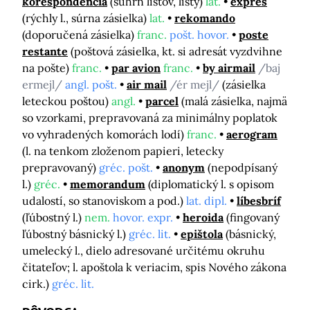
korešpondencia
(súhrn listov, listy)
lat.
expres
(rýchly l., súrna zásielka)
lat.
rekomando
(doporučená zásielka)
franc.
pošt. hovor.
poste
restante
(poštová zásielka, kt. si adresát vyzdvihne
na pošte)
franc.
par avion
franc.
by airmail
/baj
ermejl/
angl. pošt.
air mail
/ér mejl/
(zásielka
leteckou poštou)
angl.
parcel
(malá zásielka, najmä
so vzorkami, prepravovaná za minimálny poplatok
vo vyhradených komorách lodí)
franc.
aerogram
(l. na tenkom zloženom papieri, letecky
prepravovaný)
gréc. pošt.
anonym
(nepodpísaný
l.)
gréc.
memorandum
(diplomatický l. s opisom
udalostí, so stanoviskom a pod.)
lat. dipl.
líbesbríf
(ľúbostný l.)
nem.
hovor. expr.
heroida
(fingovaný
ľúbostný básnický l.)
gréc. lit.
epištola
(básnický,
umelecký l., dielo adresované určitému okruhu
čitateľov; l. apoštola k veriacim, spis Nového zákona
cirk.)
gréc. lit.