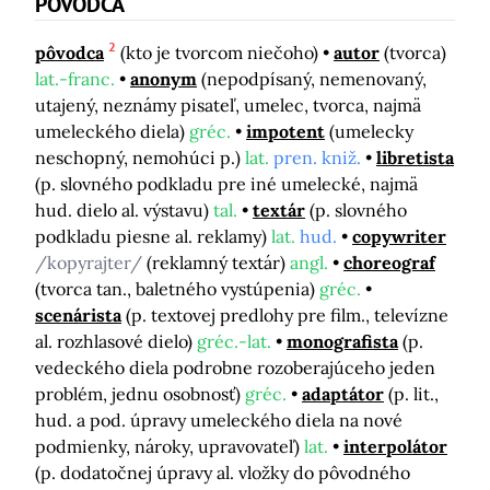
PÔVODCA
2
pôvodca
(kto je tvorcom niečoho)
autor
(tvorca)
lat.-franc.
anonym
(nepodpísaný, nemenovaný,
utajený, neznámy pisateľ, umelec, tvorca, najmä
umeleckého diela)
gréc.
impotent
(umelecky
neschopný, nemohúci p.)
lat.
pren. kniž.
libretista
(p. slovného podkladu pre iné umelecké, najmä
hud. dielo al. výstavu)
tal.
textár
(p. slovného
podkladu piesne al. reklamy)
lat.
hud.
copywriter
/kopyrajter/
(reklamný textár)
angl.
choreograf
(tvorca tan., baletného vystúpenia)
gréc.
scenárista
(p. textovej predlohy pre film., televízne
al. rozhlasové dielo)
gréc.-lat.
monografista
(p.
vedeckého diela podrobne rozoberajúceho jeden
problém, jednu osobnosť)
gréc.
adaptátor
(p. lit.,
hud. a pod. úpravy umeleckého diela na nové
podmienky, nároky, upravovateľ)
lat.
interpolátor
(p. dodatočnej úpravy al. vložky do pôvodného