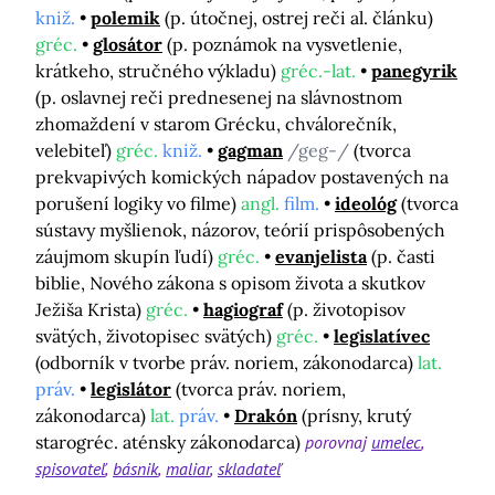
kniž.
polemik
(p. útočnej, ostrej reči al. článku)
gréc.
glosátor
(p. poznámok na vysvetlenie,
krátkeho, stručného výkladu)
gréc.-lat.
panegyrik
(p. oslavnej reči prednesenej na slávnostnom
zhomaždení v starom Grécku, chválorečník,
velebiteľ)
gréc.
kniž.
gagman
/geg-/
(tvorca
prekvapivých komických nápadov postavených na
porušení logiky vo filme)
angl.
film.
ideológ
(tvorca
sústavy myšlienok, názorov, teórií prispôsobených
záujmom skupín ľudí)
gréc.
evanjelista
(p. časti
biblie, Nového zákona s opisom života a skutkov
Ježiša Krista)
gréc.
hagiograf
(p. životopisov
svätých, životopisec svätých)
gréc.
legislatívec
(odborník v tvorbe práv. noriem, zákonodarca)
lat.
práv.
legislátor
(tvorca práv. noriem,
zákonodarca)
lat.
práv.
Drakón
(prísny, krutý
starogréc. aténsky zákonodarca)
porovnaj
umelec
spisovateľ
básnik
maliar
skladateľ