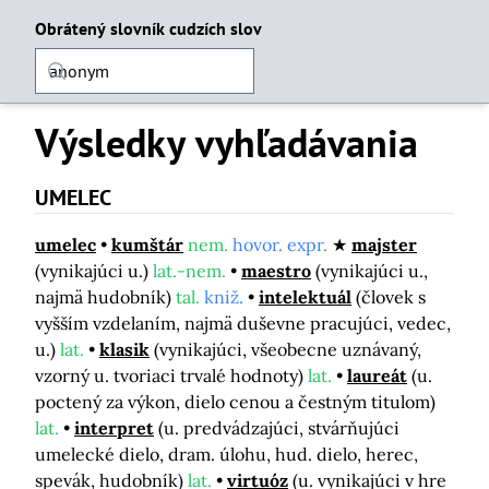
Obrátený slovník cudzích slov
Výsledky vyhľadávania
UMELEC
umelec
kumštár
nem.
hovor. expr.
majster
(vynikajúci u.)
lat.-nem.
maestro
(vynikajúci u.,
najmä hudobník)
tal.
kniž.
intelektuál
(človek s
vyšším vzdelaním, najmä duševne pracujúci, vedec,
u.)
lat.
klasik
(vynikajúci, všeobecne uznávaný,
vzorný u. tvoriaci trvalé hodnoty)
lat.
laureát
(u.
poctený za výkon, dielo cenou a čestným titulom)
lat.
interpret
(u. predvádzajúci, stvárňujúci
umelecké dielo, dram. úlohu, hud. dielo, herec,
spevák, hudobník)
lat.
virtuóz
(u. vynikajúci v hre