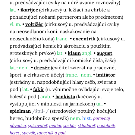
u. predvádzajúci cviky na udržiavanie rovnováhy)
lat.
ikarijec
(cirkusový u. ležiaci na chrbte a
pohadzujúci nohami partnerom alebo predmetom)
vl. m.
voltižér
(cirkusový u. predvádzajúci cviky
na neosedlanom koni, naskakovanie na
neosedlaného koňa)
franc.
excentrik
(cirkusový u.
predvádzajúci komickú akrobaciu s použitím
groteskných prvkov)
lat.
klaun
angl.
august
(cirkusový u. predvádzajúci komické čísla, šašo)
lat.-nem.
drezér
(cvičiteľ zvierat na pracovné,
šport. a cirkusové účely)
franc.-nem.
imitátor
(estrádny u. napodobňujúci hlasy osôb, zvierat a
pod.)
lat.
fakír
(u. výnimočne ovládajúci svoje telo,
bolesť a pod.)
arab.
bankista
(kočovný u.
vystupujúci v minulosti na jarmokoch)
tal.
spielman
/špíl-/
(stredoveký potulný, kočujúci
herec, hudobník a spevák)
nem.
hist.
porovnaj
pôvodca
spisovateľ
maliar
sochár
skladateľ
hudobník
herec
spevák
tanečník
a pod.