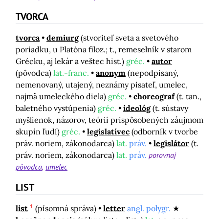
TVORCA
tvorca
demiurg
(stvoriteľ sveta a svetového
poriadku, u Platóna filoz.; t., remeselník v starom
Grécku, aj lekár a veštec hist.)
gréc.
autor
(pôvodca)
lat.-franc.
anonym
(nepodpísaný,
nemenovaný, utajený, neznámy pisateľ, umelec,
najmä umeleckého diela)
gréc.
choreograf
(t. tan.,
baletného vystúpenia)
gréc.
ideológ
(t. sústavy
myšlienok, názorov, teórií prispôsobených záujmom
skupín ľudí)
gréc.
legislatívec
(odborník v tvorbe
práv. noriem, zákonodarca)
lat.
práv.
legislátor
(t.
práv. noriem, zákonodarca)
lat.
práv.
porovnaj
pôvodca
umelec
LIST
1
list
(písomná správa)
letter
angl. polygr.