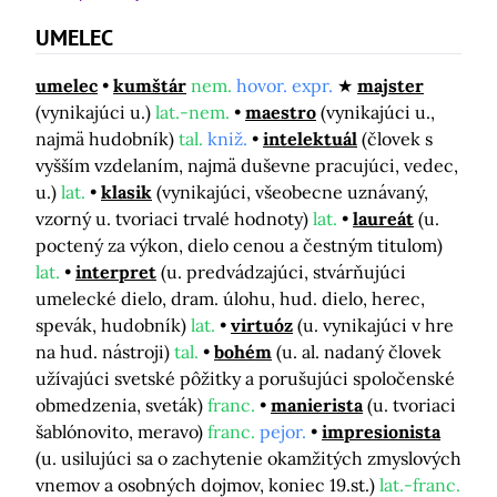
UMELEC
umelec
kumštár
nem.
hovor. expr.
majster
(vynikajúci u.)
lat.-nem.
maestro
(vynikajúci u.,
najmä hudobník)
tal.
kniž.
intelektuál
(človek s
vyšším vzdelaním, najmä duševne pracujúci, vedec,
u.)
lat.
klasik
(vynikajúci, všeobecne uznávaný,
vzorný u. tvoriaci trvalé hodnoty)
lat.
laureát
(u.
poctený za výkon, dielo cenou a čestným titulom)
lat.
interpret
(u. predvádzajúci, stvárňujúci
umelecké dielo, dram. úlohu, hud. dielo, herec,
spevák, hudobník)
lat.
virtuóz
(u. vynikajúci v hre
na hud. nástroji)
tal.
bohém
(u. al. nadaný človek
užívajúci svetské pôžitky a porušujúci spoločenské
obmedzenia, sveták)
franc.
manierista
(u. tvoriaci
šablónovito, meravo)
franc.
pejor.
impresionista
(u. usilujúci sa o zachytenie okamžitých zmyslových
vnemov a osobných dojmov, koniec 19.st.)
lat.-franc.