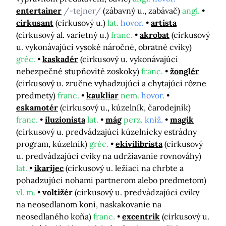
entertainer
/-tejner/
(zábavný u., zabávač)
angl.
cirkusant
(cirkusový u.)
lat.
hovor.
artista
(cirkusový al. varietný u.)
franc.
akrobat
(cirkusový
u. vykonávajúci vysoké náročné, obratné cviky)
gréc.
kaskadér
(cirkusový u. vykonávajúci
nebezpečné stupňovité zoskoky)
franc.
žonglér
(cirkusový u. zručne vyhadzujúci a chytajúci rôzne
predmety)
franc.
kaukliar
nem.
hovor.
eskamotér
(cirkusový u., kúzelník, čarodejník)
franc.
iluzionista
lat.
mág
perz.
kniž.
magik
(cirkusový u. predvádzajúci kúzelnícky estrádny
program, kúzelník)
gréc.
ekivilibrista
(cirkusový
u. predvádzajúci cviky na udržiavanie rovnováhy)
lat.
ikarijec
(cirkusový u. ležiaci na chrbte a
pohadzujúci nohami partnerom alebo predmetom)
vl. m.
voltižér
(cirkusový u. predvádzajúci cviky
na neosedlanom koni, naskakovanie na
neosedlaného koňa)
franc.
excentrik
(cirkusový u.