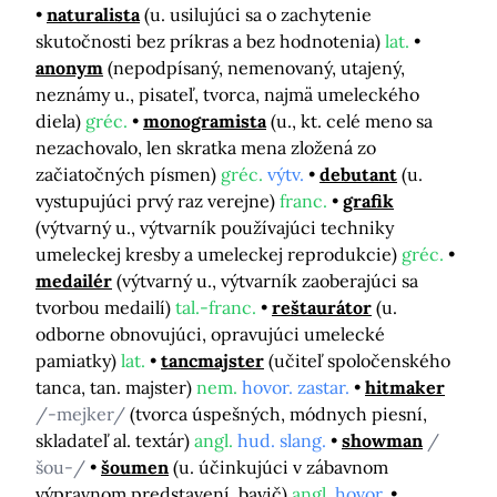
naturalista
(u. usilujúci sa o zachytenie
skutočnosti bez príkras a bez hodnotenia)
lat.
anonym
(nepodpísaný, nemenovaný, utajený,
neznámy u., pisateľ, tvorca, najmä umeleckého
diela)
gréc.
monogramista
(u., kt. celé meno sa
nezachovalo, len skratka mena zložená zo
začiatočných písmen)
gréc.
výtv.
debutant
(u.
vystupujúci prvý raz verejne)
franc.
grafik
(výtvarný u., výtvarník používajúci techniky
umeleckej kresby a umeleckej reprodukcie)
gréc.
medailér
(výtvarný u., výtvarník zaoberajúci sa
tvorbou medailí)
tal.-franc.
reštaurátor
(u.
odborne obnovujúci, opravujúci umelecké
pamiatky)
lat.
tancmajster
(učiteľ spoločenského
tanca, tan. majster)
nem.
hovor. zastar.
hitmaker
/-mejker/
(tvorca úspešných, módnych piesní,
skladateľ al. textár)
angl.
hud. slang.
showman
/
šou-/
šoumen
(u. účinkujúci v zábavnom
výpravnom predstavení, bavič)
angl.
hovor.