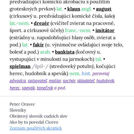
predvádzajúci komickú akrobaciu s použitím
groteskných prvkov)
lat.
klaun
angl.
august
(cirkusový u. predvádzajúci komické čísla, šašo)
lat.-nem.
drezér
(cvičiteľ zvierat na pracovné,
šport. a cirkusové účely)
franc.-nem.
imitátor
(estrádny u. napodobňujúci hlasy osôb, zvierat a
pod.)
lat.
fakír
(u. výnimočne ovládajúci svoje telo,
bolesť a pod.)
arab.
bankista
(kočovný u.
vystupujúci v minulosti na jarmokoch)
tal.
spielman
/špíl-/
(stredoveký potulný, kočujúci
herec, hudobník a spevák)
nem.
hist.
porovnaj
pôvodca
spisovateľ
maliar
sochár
skladateľ
hudobník
herec
spevák
tanečník
a pod.
Peter Oravec
Slovníky
Obrátený slovník cudzích slov
Ako by to povedal Cicero
Zoznam použitých skratiek