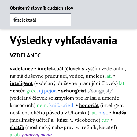
Obrátený slovník cudzích slov
Výsledky vyhľadávania
VZDELANEC
vzdelanec
intelektuál
(človek s vyšším vzdelaním,
najmä duševne pracujúci, vedec, umelec)
lat.
inteligent
(vzdelaný, duševne pracujúci človek)
lat.
estét
gréc.
aj pejor.
schöngeist
/šöngajst/
(vzdelaný človek so zmyslom pre krásu a umenie,
krasoduch)
nem.
kniž. zried.
honoriát
(inteligent
nešľachtického pôvodu v Uhorsku)
lat.
hist.
hodža
(moslimský učiteľ al. kňaz, v. všeobecne)
tur.
chatíb
(moslimský náb.-práv. v., rečník, kazateľ)
arab.
porovnaj
mudrc