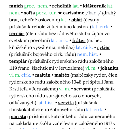
mních
gréc.-nem.
rehoľník
lat.
kláštorník
lat.-
nem.
softa
perz.-tur.
carissime
/kar-/
(drahý
brat, rehoľné oslovenie)
lat.
oblát
(čestný
príslušník rehole žijúci mimo kláštora)
lat. cirk.
terciár
(člen rádu bez rádového sľubu žijúci vo
svetskom povolaní)
lat. cirk.
fráter
(m. bez
kňažského vysvätenia, nekňaz)
lat. cirk.
rytier
(príslušník bojového cirk. rádu)
nem. hist.
templár
(príslušník rytierskeho rádu založeného
1119 franc. šľachticmi v Jeruzaleme)
vl. m.
johanita
vl. m.
cirk.
maltán
maltéz
(maltézsky rytier, člen
rytierskeho rádu založeného 1048 pri špitáli Jána
Krstiteľa v Jeruzaleme)
vl. m.
servant
(príslušník
rytierskeho rádu starajúceho sa o chorých,
odkázaných)
lat. hist.
servita
(príslušník
rímskokatolíckeho žobravého rádu)
lat. cirk.
piarista
(príslušník katolíckeho rádu zameraného
na zakladanie škôl a vzdelávanie založeného 1917 v