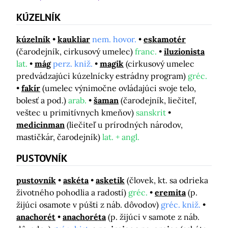
KÚZELNÍK
kúzelník
kaukliar
nem. hovor.
eskamotér
(čarodejník, cirkusový umelec)
franc.
iluzionista
lat.
mág
perz. kniž.
magik
(cirkusový umelec
predvádzajúci kúzelnícky estrádny program)
gréc.
fakír
(umelec výnimočne ovládajúci svoje telo,
bolesť a pod.)
arab.
šaman
(čarodejník, liečiteľ,
veštec u primitívnych kmeňov)
sanskrit
medicinman
(liečiteľ u prírodných národov,
mastičkár, čarodejník)
lat. + angl.
PUSTOVNÍK
pustovník
askéta
asketik
(človek, kt. sa odrieka
životného pohodlia a radostí)
gréc.
eremita
(p.
žijúci osamote v púšti z náb. dôvodov)
gréc. kniž.
anachorét
anachoréta
(p. žijúci v samote z náb.