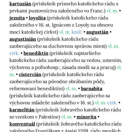
kartuzián
(príslušník prísneho katolíckeho rádu s
prvkami pustovníctva založeného vo Franc.)
vl. m.
jezuita
loyolita
(príslušník katolíckeho rádu
založeného v 16. st. Ignácom z Loyoly na obnovu
moci katolíckej cirkvi)
vl. m.
kniž.
augustián
augustinián
(príslušník katolíckeho rádu
zaoberajúceho sa duchovnou správou miest)
vl. m.
cirk.
benediktín
(príslušník najstaršieho
katolíckeho rádu zaoberajúceho sa vedou, umením,
výchovou a poľnohosp.; zásada modli sa a pracuj)
vl.
m.
cistercián
(príslušník katolíckeho rádu
zaoberajúceho sa pôvodne obrábaním pôdy,
reformovaní benediktíni)
vl. m.
barnabita
(príslušník katolíckeho rádu zaoberajúceho sa
výchovou mládeže založeného v 16. st.)
vl. m.
cirk.
karmelitán
(príslušník žobravého katolíckeho rádu
so vznikom v Palestíne)
vl. m.
minorita
konventuál
(príslušník žobravého katolíckeho rádu
založeného Františkom z Assisi 1209, rádu menších