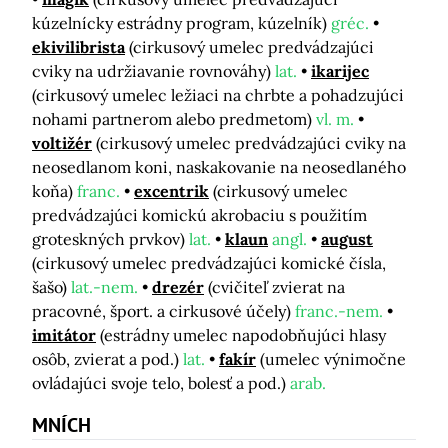
kúzelnícky estrádny program, kúzelník)
gréc.
ekivilibrista
(cirkusový umelec predvádzajúci
cviky na udržiavanie rovnováhy)
lat.
ikarijec
(cirkusový umelec ležiaci na chrbte a pohadzujúci
nohami partnerom alebo predmetom)
vl. m.
voltižér
(cirkusový umelec predvádzajúci cviky na
neosedlanom koni, naskakovanie na neosedlaného
koňa)
franc.
excentrik
(cirkusový umelec
predvádzajúci komickú akrobaciu s použitím
groteskných prvkov)
lat.
klaun
angl.
august
(cirkusový umelec predvádzajúci komické čísla,
šašo)
lat.-nem.
drezér
(cvičiteľ zvierat na
pracovné, šport. a cirkusové účely)
franc.-nem.
imitátor
(estrádny umelec napodobňujúci hlasy
osôb, zvierat a pod.)
lat.
fakír
(umelec výnimočne
ovládajúci svoje telo, bolesť a pod.)
arab.
MNÍCH