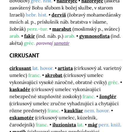
dôvodov)
gréc. hist.
nazirejec
nazorejec
(askéta
zasvätený Bohu sľubom k božej službe, v starom
Izraeli)
hebr. hist.
derviš
(žobravý mohamedánsky
mních al. p., príslušník náb. bratstva v islame,
žobrák)
perz.-tur.
marabut
(moslimský p., svätec)
arab.
fakír
(ind. náb. p.)
arab.
gymnosofista
(ind.
akéta)
gréc.
porovnaj
samotár
CIRKUSANT
cirkusant
lat. hovor.
artista
(cirkusový al. varietný
umelec)
franc.
akrobat
(cirkusový umelec
vykonávajúci vysoké náročné, obratné cviky)
gréc.
kaskadér
(cirkusový umelec vykonávajúci
nebezpečné stupňovité zoskoky)
franc.
žonglér
(cirkusový umelec zručne vyhadzujúci a chytajúci
rôzne predmety)
franc.
kaukliar
nem. hovor.
eskamotér
(cirkusový umelec, kúzelník,
čarodejník)
franc.
iluzionista
lat.
mág
perz. kniž.
magik
(cirkusový umelec predvádzajúci