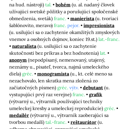
na hud. nástroji)
tal.
bohém
(u. al. nadaný človek
užívajúci svetské pôžitky a porušujúci spoločenské
obmedzenia, sveták)
franc.
manierista
(u. tvoriaci
šablónovito, meravo)
franc.
pejor.
impresionista
(u. usilujúci sa o zachytenie okamžitých zmyslových
vnemov a osobných dojmov, koniec 19.st.)
lat.-franc.
naturalista
(u. usilujúci sa o zachytenie
skutočnosti bez príkras a bez hodnotenia)
lat.
anonym
(nepodpísaný, nemenovaný, utajený,
neznámy u., pisateľ, tvorca, najmä umeleckého
diela)
gréc.
monogramista
(u., kt. celé meno sa
nezachovalo, len skratka mena zložená zo
začiatočných písmen)
gréc.
výtv.
debutant
(u.
vystupujúci prvý raz verejne)
franc.
grafik
(výtvarný u., výtvarník používajúci techniky
umeleckej kresby a umeleckej reprodukcie)
gréc.
medailér
(výtvarný u., výtvarník zaoberajúci sa
tvorbou medailí)
tal.-franc.
reštaurátor
(u.