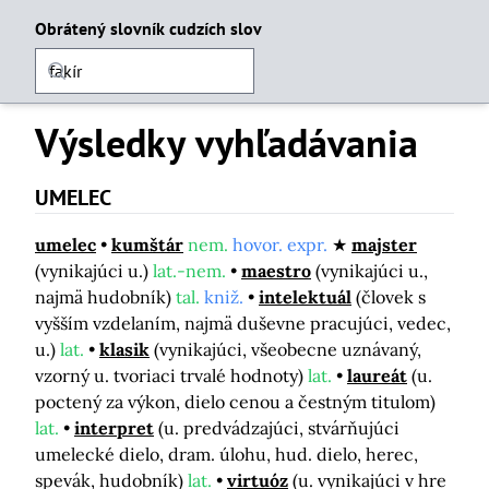
Obrátený slovník cudzích slov
Výsledky vyhľadávania
UMELEC
umelec
kumštár
nem.
hovor. expr.
majster
(vynikajúci u.)
lat.-nem.
maestro
(vynikajúci u.,
najmä hudobník)
tal.
kniž.
intelektuál
(človek s
vyšším vzdelaním, najmä duševne pracujúci, vedec,
u.)
lat.
klasik
(vynikajúci, všeobecne uznávaný,
vzorný u. tvoriaci trvalé hodnoty)
lat.
laureát
(u.
poctený za výkon, dielo cenou a čestným titulom)
lat.
interpret
(u. predvádzajúci, stvárňujúci
umelecké dielo, dram. úlohu, hud. dielo, herec,
spevák, hudobník)
lat.
virtuóz
(u. vynikajúci v hre