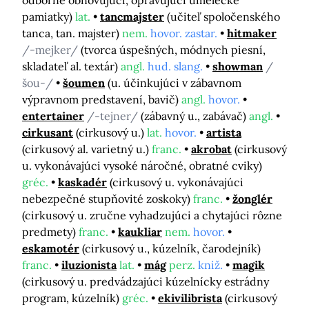
odborne obnovujúci, opravujúci umelecké
pamiatky)
lat.
tancmajster
(učiteľ spoločenského
tanca, tan. majster)
nem.
hovor. zastar.
hitmaker
/-mejker/
(tvorca úspešných, módnych piesní,
skladateľ al. textár)
angl.
hud. slang.
showman
/
šou-/
šoumen
(u. účinkujúci v zábavnom
výpravnom predstavení, bavič)
angl.
hovor.
entertainer
/-tejner/
(zábavný u., zabávač)
angl.
cirkusant
(cirkusový u.)
lat.
hovor.
artista
(cirkusový al. varietný u.)
franc.
akrobat
(cirkusový
u. vykonávajúci vysoké náročné, obratné cviky)
gréc.
kaskadér
(cirkusový u. vykonávajúci
nebezpečné stupňovité zoskoky)
franc.
žonglér
(cirkusový u. zručne vyhadzujúci a chytajúci rôzne
predmety)
franc.
kaukliar
nem.
hovor.
eskamotér
(cirkusový u., kúzelník, čarodejník)
franc.
iluzionista
lat.
mág
perz.
kniž.
magik
(cirkusový u. predvádzajúci kúzelnícky estrádny
program, kúzelník)
gréc.
ekivilibrista
(cirkusový