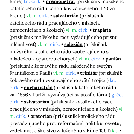
Ríme)
lat. cirk.
premonštrát
(príslušník mužského
katolíckeho rádu kanonikov založeného 1120 vo
Franc.)
vl. m.
cirk.
salvatorián
(príslušník
katolíckeho rádu pracujúceho v misiách,
nemocniciach a školách)
vl. m.
cirk.
trapista
(príslušník mníšskeho rádu vyžadujúceho prísnu
mlčanlivosť)
vl. m.
cirk.
salezián
(príslušník
mužského katolíckeho rádu zaoberajúceho sa
mládežou a opaterou chorých)
vl. m.
cirk.
paulán
(príslušník žobravého rádu založeného svätým
Františkom z Pauli)
vl. m.
cirk.
trinitár
(príslušník
žobravého rádu vyznávajúceho svätú trojicu)
lat.
cirk.
eucharistián
(príslušník katolíckeho rádu
zal. 1856 v Paríži, vyznávajúci sviatosť oltárnu)
gréc.
cirk.
salvatorián
(príslušník katolíckeho rádu
pracujúceho v misiách, nemocniciach a školách)
vl.
m.
cirk.
oratorián
(príslušník katolíckeho rádu
presadzujúceho protireformačnú politiku, osvetu,
vzdelanosť a školstvo založeného v Ríme 1564)
lat.