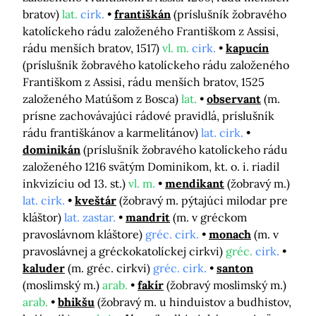
bratov)
lat.
cirk.
františkán
(príslušník žobravého
katolíckeho rádu založeného Františkom z Assisi,
rádu menších bratov, 1517)
vl. m.
cirk.
kapucín
(príslušník žobravého katolíckeho rádu založeného
Františkom z Assisi, rádu menších bratov, 1525
založeného Matúšom z Bosca)
lat.
observant
(m.
prísne zachovávajúci rádové pravidlá, príslušník
rádu františkánov a karmelitánov)
lat. cirk.
dominikán
(príslušník žobravého katolíckeho rádu
založeného 1216 svätým Dominikom, kt. o. i. riadil
inkvizíciu od 13. st.)
vl. m.
mendikant
(žobravý m.)
lat. cirk.
kveštár
(žobravý m. pýtajúci milodar pre
kláštor)
lat. zastar.
mandrit
(m. v gréckom
pravoslávnom kláštore)
gréc. cirk.
monach
(m. v
pravoslávnej a gréckokatolíckej cirkvi)
gréc.
cirk.
kaluder
(m. gréc. cirkvi)
gréc. cirk.
santon
(moslimský m.)
arab.
fakír
(žobravý moslimský m.)
arab.
bhikšu
(žobravý m. u hinduistov a budhistov,