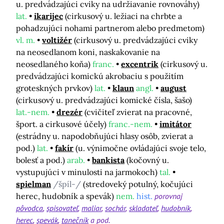
u. predvádzajúci cviky na udržiavanie rovnováhy)
lat.
ikarijec
(cirkusový u. ležiaci na chrbte a
pohadzujúci nohami partnerom alebo predmetom)
vl. m.
voltižér
(cirkusový u. predvádzajúci cviky
na neosedlanom koni, naskakovanie na
neosedlaného koňa)
franc.
excentrik
(cirkusový u.
predvádzajúci komickú akrobaciu s použitím
groteskných prvkov)
lat.
klaun
angl.
august
(cirkusový u. predvádzajúci komické čísla, šašo)
lat.-nem.
drezér
(cvičiteľ zvierat na pracovné,
šport. a cirkusové účely)
franc.-nem.
imitátor
(estrádny u. napodobňujúci hlasy osôb, zvierat a
pod.)
lat.
fakír
(u. výnimočne ovládajúci svoje telo,
bolesť a pod.)
arab.
bankista
(kočovný u.
vystupujúci v minulosti na jarmokoch)
tal.
spielman
/špíl-/
(stredoveký potulný, kočujúci
herec, hudobník a spevák)
nem.
hist.
porovnaj
pôvodca
spisovateľ
maliar
sochár
skladateľ
hudobník
herec
spevák
tanečník
a pod.