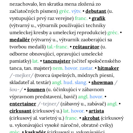
nezachovalo, len skratka mena zložená zo
začiatočných písmen)
gréc.
výtv.
debutant
(u.
vystupujúci prvý raz verejne)
franc.
grafik
(výtvarný u., výtvarník používajúci techniky
umeleckej kresby a umeleckej reprodukcie)
gréc.
medailér
(výtvarný u., výtvarník zaoberajúci sa
tvorbou medailí)
tal.-franc.
reštaurátor
(u.
odborne obnovujúci, opravujúci umelecké
pamiatky)
lat.
tancmajster
(učiteľ spoločenského
tanca, tan. majster)
nem.
hovor. zastar.
hitmaker
/-mejker/
(tvorca úspešných, módnych piesní,
skladateľ al. textár)
angl.
hud. slang.
showman
/
šou-/
šoumen
(u. účinkujúci v zábavnom
výpravnom predstavení, bavič)
angl.
hovor.
entertainer
/-tejner/
(zábavný u., zabávač)
angl.
cirkusant
(cirkusový u.)
lat.
hovor.
artista
(cirkusový al. varietný u.)
franc.
akrobat
(cirkusový
u. vykonávajúci vysoké náročné, obratné cviky)
gréc.
kaskadér
(cirkusový u. vykonávajúci