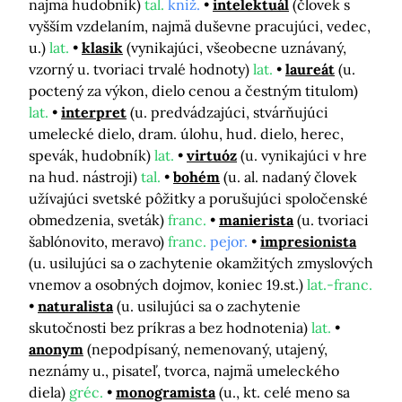
najmä hudobník)
tal.
kniž.
intelektuál
(človek s
vyšším vzdelaním, najmä duševne pracujúci, vedec,
u.)
lat.
klasik
(vynikajúci, všeobecne uznávaný,
vzorný u. tvoriaci trvalé hodnoty)
lat.
laureát
(u.
poctený za výkon, dielo cenou a čestným titulom)
lat.
interpret
(u. predvádzajúci, stvárňujúci
umelecké dielo, dram. úlohu, hud. dielo, herec,
spevák, hudobník)
lat.
virtuóz
(u. vynikajúci v hre
na hud. nástroji)
tal.
bohém
(u. al. nadaný človek
užívajúci svetské pôžitky a porušujúci spoločenské
obmedzenia, sveták)
franc.
manierista
(u. tvoriaci
šablónovito, meravo)
franc.
pejor.
impresionista
(u. usilujúci sa o zachytenie okamžitých zmyslových
vnemov a osobných dojmov, koniec 19.st.)
lat.-franc.
naturalista
(u. usilujúci sa o zachytenie
skutočnosti bez príkras a bez hodnotenia)
lat.
anonym
(nepodpísaný, nemenovaný, utajený,
neznámy u., pisateľ, tvorca, najmä umeleckého
diela)
gréc.
monogramista
(u., kt. celé meno sa