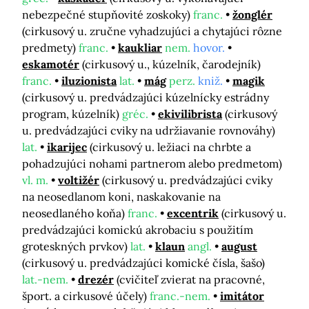
nebezpečné stupňovité zoskoky)
franc.
žonglér
(cirkusový u. zručne vyhadzujúci a chytajúci rôzne
predmety)
franc.
kaukliar
nem.
hovor.
eskamotér
(cirkusový u., kúzelník, čarodejník)
franc.
iluzionista
lat.
mág
perz.
kniž.
magik
(cirkusový u. predvádzajúci kúzelnícky estrádny
program, kúzelník)
gréc.
ekivilibrista
(cirkusový
u. predvádzajúci cviky na udržiavanie rovnováhy)
lat.
ikarijec
(cirkusový u. ležiaci na chrbte a
pohadzujúci nohami partnerom alebo predmetom)
vl. m.
voltižér
(cirkusový u. predvádzajúci cviky
na neosedlanom koni, naskakovanie na
neosedlaného koňa)
franc.
excentrik
(cirkusový u.
predvádzajúci komickú akrobaciu s použitím
groteskných prvkov)
lat.
klaun
angl.
august
(cirkusový u. predvádzajúci komické čísla, šašo)
lat.-nem.
drezér
(cvičiteľ zvierat na pracovné,
šport. a cirkusové účely)
franc.-nem.
imitátor