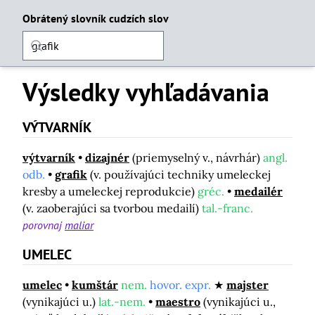
Obrátený slovník cudzích slov
Výsledky vyhľadávania
VÝTVARNÍK
výtvarník
dizajnér
(priemyselný v., návrhár)
angl.
odb.
grafik
(v. používajúci techniky umeleckej
kresby a umeleckej reprodukcie)
gréc.
medailér
(v. zaoberajúci sa tvorbou medailí)
tal.-franc.
porovnaj
maliar
UMELEC
umelec
kumštár
nem.
hovor. expr.
majster
(vynikajúci u.)
lat.-nem.
maestro
(vynikajúci u.,