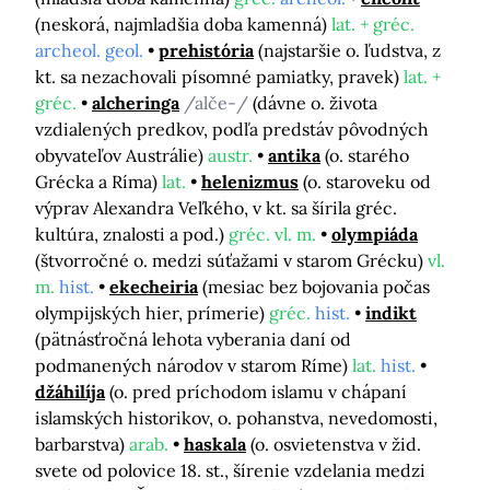
(neskorá, najmladšia doba kamenná)
lat. + gréc.
archeol. geol.
prehistória
(najstaršie o. ľudstva, z
kt. sa nezachovali písomné pamiatky, pravek)
lat. +
gréc.
alcheringa
/alče-/
(dávne o. života
vzdialených predkov, podľa predstáv pôvodných
obyvateľov Austrálie)
austr.
antika
(o. starého
Grécka a Ríma)
lat.
helenizmus
(o. staroveku od
výprav Alexandra Veľkého, v kt. sa šírila gréc.
kultúra, znalosti a pod.)
gréc. vl. m.
olympiáda
(štvorročné o. medzi súťažami v starom Grécku)
vl.
m.
hist.
ekecheiria
(mesiac bez bojovania počas
olympijských hier, prímerie)
gréc.
hist.
indikt
(pätnásťročná lehota vyberania daní od
podmanených národov v starom Ríme)
lat.
hist.
džáhilíja
(o. pred príchodom islamu v chápaní
islamských historikov, o. pohanstva, nevedomosti,
barbarstva)
arab.
haskala
(o. osvietenstva v žid.
svete od polovice 18. st., šírenie vzdelania medzi