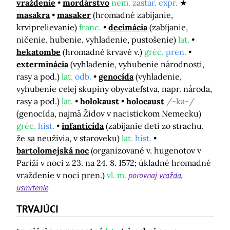
vraždenie
mordárstvo
nem.
zastar. expr.
masakra
masaker
(hromadné zabíjanie,
krviprelievanie)
franc.
decimácia
(zabíjanie,
ničenie, hubenie, vyhladenie, pustošenie)
lat.
hekatombe
(hromadné krvavé v.)
gréc.
pren.
exterminácia
(vyhladenie, vyhubenie národnosti,
rasy a pod.)
lat.
odb.
genocída
(vyhladenie,
vyhubenie celej skupiny obyvateľstva, napr. národa,
rasy a pod.)
lat.
holokaust
holocaust
/-ka-/
(genocída, najmä Židov v nacistickom Nemecku)
gréc.
hist.
infanticída
(zabíjanie detí zo strachu,
že sa neuživia, v staroveku)
lat.
hist.
bartolomejská noc
(organizované v. hugenotov v
Paríži v noci z 23. na 24. 8. 1572; úkladné hromadné
vraždenie v noci pren.)
vl. m.
porovnaj
vražda
usmrtenie
TRVAJÚCI