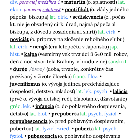
div.
porovnaj
medzihra 1
maturita
(o. splatnosti)
lat.
ekon.
porovnaj
splatnosť
pontifikát
(o. vlády jedného
pápeža, biskupa)
lat.
cirk.
sediskvancia
(o., počas
kt. nie je obsadený cirk. úrad, najmä pápeža al.
biskupa, z dôvodu zosadenia al. smrti)
lat.
cirk.
noviciát
(o. prípravy na zloženie rehoľného sľubu)
lat.
cirk.
nengó
(éra letopočtu v Japonsku)
jap.
hist.
kalpa
(vesmírny vek trvajúci 8 640 mil. rokov,
deň a noc stvoriteľa Brahmy, v hinduizme)
sanskrit
durée
/dyre/
(doba, trvanie, konkrétny čas
prežívaný v živote človeka)
franc.
filoz.
juvenilizmus
(o. vývoja jedinca predchádzajúce
dospelosti, detstvo, mladosť)
lat.
lek. psych.
lalácia
(prvé o. vývoja detskej reči, bľabotanie, džavotanie)
gréc.
lek.
infancia
(o. do pohlavného dospievania,
detstvo)
lat.
biol.
prepuberta
lat.
psych. fyziol.
prepubescencia
(o. pred pohlavným dospievaním,
pubertou)
lat.
fyziol. zried.
puberta
lat.
psych.
fyziol.
pubescencia
(o. pohlavného dospievania,