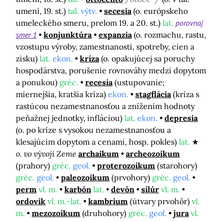
umení, 19. st.)
tal.
výtv.
secesia
(o. európskeho
umeleckého smeru, prelom 19. a 20. st.)
lat.
porovnaj
smer 1
konjunktúra
expanzia
(o. rozmachu, rastu,
vzostupu výroby, zamestnanosti, spotreby, cien a
zisku)
lat.
ekon.
kríza
(o. opakujúcej sa poruchy
hospodárstva, porušenie rovnováhy medzi dopytom
a ponukou)
gréc.
recesia
(ustupovanie;
miernejšia, kratšia kríza)
ekon.
stagflácia
(kríza s
rastúcou nezamestnanosťou a znížením hodnoty
peňažnej jednotky, infláciou)
lat.
ekon.
depresia
(o. po kríze s vysokou nezamestnanosťou a
klesajúcim dopytom a cenami, hosp. pokles)
lat.
o. vo vývoji Zeme
archaikum
archeozoikum
(prahory)
gréc.
geol.
proterozoikum
(starohory)
gréc.
geol.
paleozoikum
(prvohory)
gréc.
geol.
perm
vl. m.
karbón
lat.
devón
silúr
vl. m.
ordovik
vl. m.-lat.
kambrium
(útvary prvohôr)
vl.
m.
mezozoikum
(druhohory)
gréc.
geol.
jura
vl.