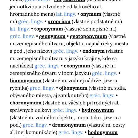
jednotlivinu a odvodené od látkového al.
hromadného mena)
lat. lingv.
onymum
(vlastné
m.)
gréc. lingv.
proprium
(vlastné podstatné m.)
lat. lingv.
toponymum
(vlastné zemepisné m.)
gréc. lingv.
geonymum
geotoponymum
(vlastné
m. zemepisného útvaru, objektu, najmä rieky, mesta
a pod., jeho názov)
gréc. lingv.
endonym
(vlastné
m. zemepisného útvaru v jazyku krajiny, kde sa
nachádza)
gréc. lingv.
exonymum
(vlastné m.
zemepisného útvaru v inom jazyku)
gréc. lingv.
limnonymum
(vlastné m. vodnej nádrže, jazera,
rybníka)
gréc. lingv.
ojkonymum
(vlastné m. sídla,
obývaného miesta, aj zaniknutého)
gréc. lingv.
choronymum
(vlastné m. väčších prírodných al.
správnych celkov)
gréc. lingv.
hydronymum
(vlastné m. vodného objektu, mora, toku, jazera a
pod.)
gréc. lingv.
dromonymum
(vlastné m. cesty
al. inej komunikácie)
gréc. lingv.
hodonymum