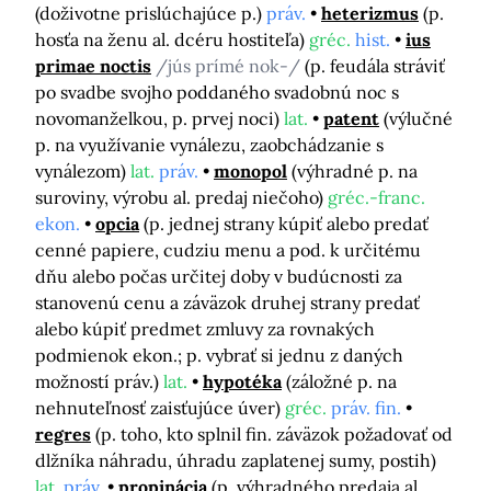
(doživotne prislúchajúce p.)
práv.
heterizmus
(p.
hosťa na ženu al. dcéru hostiteľa)
gréc.
hist.
ius
primae noctis
/jús prímé nok-/
(p. feudála stráviť
po svadbe svojho poddaného svadobnú noc s
novomanželkou, p. prvej noci)
lat.
patent
(výlučné
p. na využívanie vynálezu, zaobchádzanie s
vynálezom)
lat.
práv.
monopol
(výhradné p. na
suroviny, výrobu al. predaj niečoho)
gréc.-franc.
ekon.
opcia
(p. jednej strany kúpiť alebo predať
cenné papiere, cudziu menu a pod. k určitému
dňu alebo počas určitej doby v budúcnosti za
stanovenú cenu a záväzok druhej strany predať
alebo kúpiť predmet zmluvy za rovnakých
podmienok ekon.; p. vybrať si jednu z daných
možností práv.)
lat.
hypotéka
(záložné p. na
nehnuteľnosť zaisťujúce úver)
gréc.
práv. fin.
regres
(p. toho, kto splnil fin. záväzok požadovať od
dlžníka náhradu, úhradu zaplatenej sumy, postih)
lat.
práv.
propinácia
(p. výhradného predaja al.