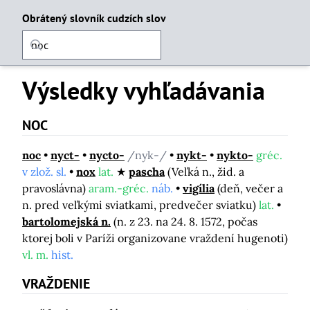
Obrátený slovník cudzích slov
Výsledky vyhľadávania
NOC
noc
nyct-
nycto-
/nyk-/
nykt-
nykto-
gréc.
v zlož. sl.
nox
lat.
pascha
(Veľká n., žid. a
pravoslávna)
aram.-gréc.
náb.
vigília
(deň, večer a
n. pred veľkými sviatkami, predvečer sviatku)
lat.
bartolomejská n.
(n. z 23. na 24. 8. 1572, počas
ktorej boli v Paríži organizovane vraždení hugenoti)
vl. m.
hist.
VRAŽDENIE