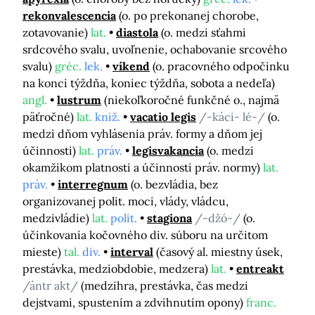
rekonvalescencia
(o. po prekonanej chorobe,
zotavovanie)
lat.
diastola
(o. medzi sťahmi
srdcového svalu, uvoľnenie, ochabovanie srcového
svalu)
gréc.
lek.
víkend
(o. pracovného odpočinku
na konci týždňa, koniec týždňa, sobota a nedeľa)
angl.
lustrum
(niekoľkoročné funkčné o., najmä
päťročné)
lat.
kniž.
vacatio legis
/-káci- lé-/
(o.
medzi dňom vyhlásenia práv. formy a dňom jej
účinnosti)
lat.
práv.
legisvakancia
(o. medzi
okamžikom platnosti a účinnosti práv. normy)
lat.
práv.
interregnum
(o. bezvládia, bez
organizovanej polit. moci, vlády, vládcu,
medzivládie)
lat.
polit.
stagiona
/-džó-/
(o.
účinkovania kočovného div. súboru na určitom
mieste)
tal.
div.
interval
(časový al. miestny úsek,
prestávka, medziobdobie, medzera)
lat.
entreakt
/ántr akt/
(medzihra, prestávka, čas medzi
dejstvami, spustením a zdvihnutím opony)
franc.