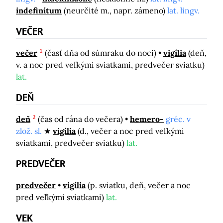
indefinítum
(neurčité m., napr. zámeno)
lat. lingv.
VEČER
1
večer
(časť dňa od súmraku do noci)
vigília
(deň,
v. a noc pred veľkými sviatkami, predvečer sviatku)
lat.
DEŇ
2
deň
(čas od rána do večera)
hemero-
gréc. v
zlož. sl.
vigília
(d., večer a noc pred veľkými
sviatkami, predvečer sviatku)
lat.
PREDVEČER
predvečer
vigília
(p. sviatku, deň, večer a noc
pred veľkými sviatkami)
lat.
VEK