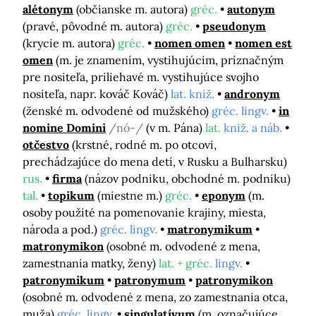
alétonym
(občianske m. autora)
gréc.
autonym
(pravé, pôvodné m. autora)
gréc.
pseudonym
(krycie m. autora)
gréc.
nomen omen
nomen est
omen
(m. je znamením, vystihujúcim, príznačným
pre nositeľa, priliehavé m. vystihujúce svojho
nositeľa, napr. kováč Kováč)
lat. kniž.
andronym
(ženské m. odvodené od mužského)
gréc. lingv.
in
nomine Domini
/nó-/
(v m. Pána)
lat.
kniž. a náb.
otčestvo
(krstné, rodné m. po otcovi,
prechádzajúce do mena detí, v Rusku a Bulharsku)
rus.
firma
(názov podniku, obchodné m. podniku)
tal.
topikum
(miestne m.)
gréc.
eponym
(m.
osoby použité na pomenovanie krajiny, miesta,
národa a pod.)
gréc. lingv.
matronymikum
matronymikon
(osobné m. odvodené z mena,
zamestnania matky, ženy)
lat. + gréc.
lingv.
patronymikum
patronymum
patronymikon
(osobné m. odvodené z mena, zo zamestnania otca,
muža)
gréc. lingv.
singulatívum
(m. označujúce