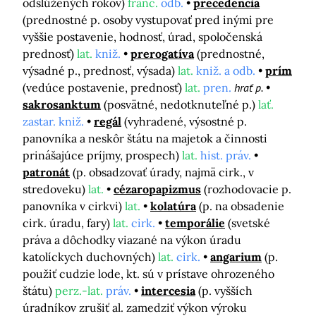
odslúžených rokov)
franc.
odb.
precedencia
(prednostné p. osoby vystupovať pred inými pre
vyššie postavenie, hodnosť, úrad, spoločenská
prednosť)
lat.
kniž.
prerogatíva
(prednostné,
výsadné p., prednosť, výsada)
lat.
kniž. a odb.
prím
(vedúce postavenie, prednosť)
lat.
pren.
hrať p.
sakrosanktum
(posvätné, nedotknuteľné p.)
lať.
zastar. kniž.
regál
(vyhradené, výsostné p.
panovníka a neskôr štátu na majetok a činnosti
prinášajúce príjmy, prospech)
lat.
hist. práv.
patronát
(p. obsadzovať úrady, najmä cirk., v
stredoveku)
lat.
cézaropapizmus
(rozhodovacie p.
panovníka v cirkvi)
lat.
kolatúra
(p. na obsadenie
cirk. úradu, fary)
lat.
cirk.
temporálie
(svetské
práva a dôchodky viazané na výkon úradu
katolíckych duchovných)
lat.
cirk.
angarium
(p.
použiť cudzie lode, kt. sú v prístave ohrozeného
štátu)
perz.-lat.
práv.
intercesia
(p. vyšších
úradníkov zrušiť al. zamedziť výkon výroku