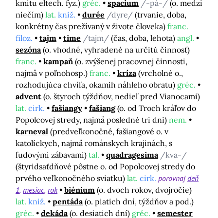
kmitu eltech. fyz.)
gréc.
spacium
/-pá-/
(o. medzi
niečím)
lat.
kniž.
durée
/dyre/
(trvanie, doba,
konkrétny čas prežívaný v živote človeka)
franc.
filoz.
tajm
time
/tajm/
(čas, doba, lehota)
angl.
sezóna
(o. vhodné, vyhradené na určitú činnosť)
franc.
kampaň
(o. zvýšenej pracovnej činnosti,
najmä v poľnohosp.)
franc.
kríza
(vrcholné o.,
rozhodujúca chvíľa, okamih náhleho obratu)
gréc.
advent
(o. štyroch týždňov, nedieľ pred Vianocami)
lat.
cirk.
fašiangy
fašiang
(o. od Troch kráľov do
Popolcovej stredy, najmä posledné tri dni)
nem.
karneval
(predveľkonočné, fašiangové o. v
katolíckych, najmä románskych krajinách, s
ľudovými zábavami)
tal.
quadragesima
/kva-/
(štyridsaťdňové pôstne o. od Popolcovej stredy do
prvého veľkonočného sviatku)
lat.
cirk.
porovnaj
deň
1
mesiac
rok
biénium
(o. dvoch rokov, dvojročie)
lat.
kniž.
pentáda
(o. piatich dní, týždňov a pod.)
gréc.
dekáda
(o. desiatich dní)
gréc.
semester