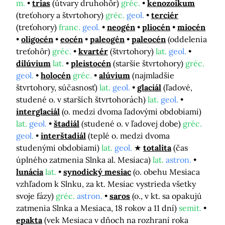
m.
trias
(útvary druhohôr)
gréc.
kenozoikum
(treťohory a štvrtohory)
gréc.
geol.
terciér
(treťohory)
franc.
geol.
neogén
pliocén
miocén
oligocén
eocén
paleogén
paleocén
(oddelenia
treťohôr)
gréc.
kvartér
(štvrtohory)
lat.
geol.
dilúvium
lat.
pleistocén
(staršie štvrtohory)
gréc.
geol.
holocén
gréc.
alúvium
(najmladšie
štvrtohory, súčasnosť)
lat.
geol.
glaciál
(ľadové,
studené o. v starších štvrtohorách)
lat.
geol.
interglaciál
(o. medzi dvoma ľadovými obdobiami)
lat.
geol.
štadiál
(studené o. v ľadovej dobe)
gréc.
geol.
interštadiál
(teplé o. medzi dvoma
studenými obdobiami)
lat.
geol.
totalita
(čas
úplného zatmenia Slnka al. Mesiaca)
lat.
astron.
lunácia
lat.
synodický mesiac
(o. obehu Mesiaca
vzhľadom k Slnku, za kt. Mesiac vystrieda všetky
svoje fázy)
gréc.
astron.
saros
(o., v kt. sa opakujú
zatmenia Slnka a Mesiaca, 18 rokov a 11 dní)
semit.
epakta
(vek Mesiaca v dňoch na rozhraní roka