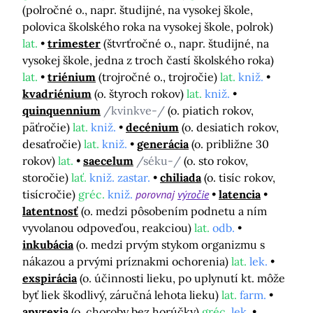
(polročné o., napr. študijné, na vysokej škole,
polovica školského roka na vysokej škole, polrok)
lat.
trimester
(štvrťročné o., napr. študijné, na
vysokej škole, jedna z troch častí školského roka)
lat.
triénium
(trojročné o., trojročie)
lat.
kniž.
kvadriénium
(o. štyroch rokov)
lat.
kniž.
quinquennium
/kvinkve-/
(o. piatich rokov,
päťročie)
lat.
kniž.
decénium
(o. desiatich rokov,
desaťročie)
lat.
kniž.
generácia
(o. približne 30
rokov)
lat.
saecelum
/séku-/
(o. sto rokov,
storočie)
lať.
kniž. zastar.
chiliada
(o. tisíc rokov,
tisícročie)
gréc.
kniž.
porovnaj
výročie
latencia
latentnosť
(o. medzi pôsobením podnetu a ním
vyvolanou odpoveďou, reakciou)
lat.
odb.
inkubácia
(o. medzi prvým stykom organizmu s
nákazou a prvými príznakmi ochorenia)
lat.
lek.
exspirácia
(o. účinnosti lieku, po uplynutí kt. môže
byť liek škodlivý, záručná lehota lieku)
lat.
farm.
apyrexia
(o. choroby bez horúčky)
gréc.
lek.