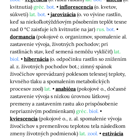
kvitnutia)
gréc.
bot.
inflorescencia
(o. kvetov,
súkvetí)
lat.
bot.
jarovizácia
(o. vo vývine rastlín,
keď sa niekoľkotýždňovým pôsobením teplôt tesne
nad 0 ºC zaisťuje ich kvitnutie na jar)
rus.
bot.
dormancia
(pokojové o. organizmov, spomalenie al.
zastavenie vývoja, životných pochodov; pri
rastlinách stav, keď semená nemôžu vyklíčiť)
lat.
biol.
hibernácia
(o. odpočinku rastlín so znížením
al. z. životných pochodov bot.; zimný spánok
živočíchov sprevádzaný poklesom telesnej teploty,
krvného tlaku a spomalením metabolických
procesov zool)
lat.
anabióza
(pokojové o., dočasné
zastavenie vývoja s nízkou úrovnou látkovej
premeny a zastavením rastu ako prispôsobenie
nepriaznivým podmienkam)
gréc.
biol.
kviescencia
(pokojové o., z. al. spomalenie vývoja
živočíchov s premenlivou teplotou tela následkom
zmeny životných podmienok)
lat.
zool.
estivácia