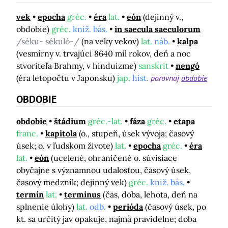
vek
epocha
gréc.
éra
lat.
eón
(dejinný v.,
obdobie)
gréc.
kniž. bás.
in saecula saeculorum
/séku- sékuló-/
(na veky vekov)
lat.
náb.
kalpa
(vesmírny v. trvajúci 8640 mil rokov, deň a noc
stvoriteľa Brahmy, v hinduizme)
sanskrit
nengó
(éra letopočtu v Japonsku)
jap.
hist.
porovnaj
obdobie
OBDOBIE
obdobie
štádium
gréc.-lat.
fáza
gréc.
etapa
franc.
kapitola
(o., stupeň, úsek vývoja; časový
úsek; o. v ľudskom živote)
lat.
epocha
gréc.
éra
lat.
eón
(ucelené, ohraničené o. súvisiace
obyčajne s významnou udalosťou, časový úsek,
časový medzník; dejinný vek)
gréc.
kniž. bás.
termín
lat.
terminus
(čas, doba, lehota, deň na
splnenie úlohy)
lat.
odb.
perióda
(časový úsek, po
kt. sa určitý jav opakuje, najmä pravidelne; doba