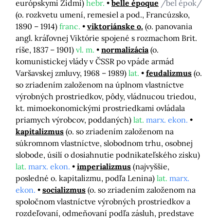
európskymi Židmi)
hebr.
belle époque
/bel épok/
(o. rozkvetu umení, remesiel a pod., Francúzsko,
1890 – 1914)
franc.
viktoriánske o.
(o. panovania
angl. kráľovnej Viktórie spojené s rozmachom Brit.
ríše, 1837 – 1901)
vl. m.
normalizácia
(o.
komunistickej vlády v ČSSR po vpáde armád
Varšavskej zmluvy, 1968 – 1989)
lat.
feudalizmus
(o.
so zriadením založenom na úplnom vlastníctve
výrobných prostriedkov, pôdy, vládnucou triedou,
kt. mimoekonomickými prostriedkami ovládala
priamych výrobcov, poddaných)
lat.
marx. ekon.
kapitalizmus
(o. so zriadením založenom na
súkromnom vlastníctve, slobodnom trhu, osobnej
slobode, úsilí o dosiahnutie podnikateľského zisku)
lat.
marx. ekon.
imperializmus
(najvyššie,
posledné o. kapitalizmu, podľa Lenina)
lat.
marx.
ekon.
socializmus
(o. so zriadením založenom na
spoločnom vlastníctve výrobných prostriedkov a
rozdeľovaní, odmeňovaní podľa zásluh, predstave