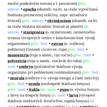
medzi posledným novom a 1. januárom)
gréc.
astron.
epocha
(okamih, na kt. sa viaže vypočítaná
hodnota premennej veličiny, napr. súradnice
hviezd)
gréc.
astron.
ekvinkocium
(okamih, na kt.
sa viaže sústava súradníc hviezd al. planét)
lat.
astron.
stazigenéza
(o. nemennosti, nemenného
trvania vývojových vetiev v kmeňovom hist. vývoji
organizmov)
gréc.
biol.
estrus
(o. zvýšenej
pohlavnej činnosti cicavcov, ruja)
gréc.
biol.
monoestria
(ruja u samíc, raz ročne)
gréc.
zool.
polyestria
(ruja u samíc, viackrát do roka)
gréc.
zool.
embryo
(počiatočné štádium vývoja
organizmu pri pohlavnom rozmnožovaní)
gréc.
biol.
neurula
(embryo v o. vývoja mozgu a časti miechy)
gréc.
biol.
nymfa
(nedospelé štádium hmyzu)
gréc.
zool.
kukla
lat.-nem.
pupa
(o. vývinu hmyzu
z larvy na dospelý hmyz)
lat.
zool.
larva
(vývojové
štádium niektorých živočíchov, najmä hmyzu)
lat.
zool.
vegetácia
(o. rastu rastlín)
lat.
bot.
antéza
(o.