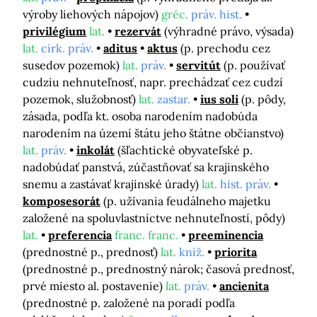
výroby liehových nápojov)
gréc.
práv. hist.
privilégium
lat.
rezervát
(výhradné právo, výsada)
lat.
cirk. práv.
aditus
aktus
(p. prechodu cez
susedov pozemok)
lat.
práv.
servitút
(p. používať
cudziu nehnuteľnosť, napr. prechádzať cez cudzí
pozemok, služobnosť)
lat.
zastar.
ius soli
(p. pôdy,
zásada, podľa kt. osoba narodením nadobúda
narodením na území štátu jeho štátne občianstvo)
lat.
práv.
inkolát
(šľachtické obyvateľské p.
nadobúdať panstvá, zúčastňovať sa krajinského
snemu a zastávať krajinské úrady)
lat.
hist. práv.
komposesorát
(p. užívania feudálneho majetku
založené na spoluvlastníctve nehnuteľností, pôdy)
lat.
preferencia
franc. franc.
preeminencia
(prednostné p., prednosť)
lat.
kniž.
priorita
(prednostné p., prednostný nárok; časová prednosť,
prvé miesto al. postavenie)
lat.
práv.
ancienita
(prednostné p. založené na poradí podľa