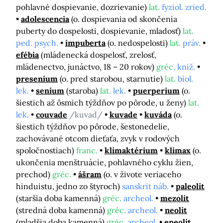
pohlavné dospievanie, dozrievanie)
lat.
fyziol. zried.
adolescencia
(o. dospievania od skončenia
puberty do dospelosti, dospievanie, mladosť)
lat.
ped. psych.
impuberta
(o. nedospelosti)
lat.
práv.
efébia
(mládenecká dospelosť, zrelosť,
mládenectvo, junáctvo, 18 – 20 rokov)
gréc.
kniž.
presenium
(o. pred starobou, starnutie)
lat.
biol.
lek.
senium
(staroba)
lat.
lek.
puerperium
(o.
šiestich až ôsmich týždňov po pôrode, u ženy)
lat.
lek.
couvade
/kuvad/
kuvade
kuváda
(o.
šiestich týždňov po pôrode, šestonedelie,
zachovávané otcom dieťaťa, zvyk v rodových
spoločnostiach)
franc.
klimaktérium
klimax
(o.
ukončenia menštruácie, pohlavného cyklu žien,
prechod)
gréc.
ášram
(o. v živote veriaceho
hinduistu, jedno zo štyroch)
sanskrit náb.
paleolit
(staršia doba kamenná)
gréc.
archeol.
mezolit
(stredná doba kamenná)
gréc.
archeol.
neolit
(mladšia doba kamenná)
gréc.
archeol.
eneolit