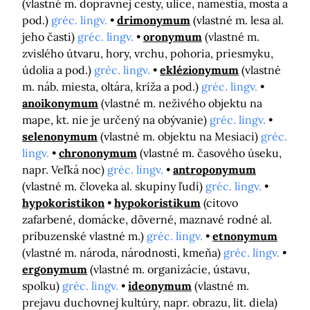
(vlastné m. dopravnej cesty, ulice, námestia, mosta a
pod.)
gréc. lingv.
drimonymum
(vlastné m. lesa al.
jeho časti)
gréc. lingv.
oronymum
(vlastné m.
zvislého útvaru, hory, vrchu, pohoria, priesmyku,
údolia a pod.)
gréc. lingv.
eklézionymum
(vlastné
m. náb. miesta, oltára, kríža a pod.)
gréc. lingv.
anoikonymum
(vlastné m. neživého objektu na
mape, kt. nie je určený na obývanie)
gréc. lingv.
selenonymum
(vlastné m. objektu na Mesiaci)
gréc.
lingv.
chrononymum
(vlastné m. časového úseku,
napr. Veľká noc)
gréc. lingv.
antroponymum
(vlastné m. človeka al. skupiny ľudí)
gréc. lingv.
hypokoristikon
hypokoristikum
(citovo
zafarbené, domácke, dôverné, maznavé rodné al.
príbuzenské vlastné m.)
gréc. lingv.
etnonymum
(vlastné m. národa, národnosti, kmeňa)
gréc. lingv.
ergonymum
(vlastné m. organizácie, ústavu,
spolku)
gréc. lingv.
ideonymum
(vlastné m.
prejavu duchovnej kultúry, napr. obrazu, lit. diela)