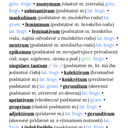
gréc. lingv.
zoonymum
(vlastné m. zvieraťa)
gréc.
lingv.
substantívum
(podstatné m.)
lat. lingv.
maskulínum
(podstatné m. mužského rodu)
lat.
gram.
feminínum
(podstatné m. ženského rodu)
lat. lingv.
feminatívum
(podstatné m. ženského
rodu, najmä odvodené z mužského rodu)
lat. lingv.
neutrum
(podstatné m. stredného rodu)
lat. lingv.
epikoinon
(podstatné m. nevyjadrujúce prirodzený
rod, napr. nájdenec, sirota a pod.)
gréc.
lingv.
singulare tantum
/-lá-/
(podstatné m., kt. má iba
jednotné číslo)
lat. lingv.
kolektívum
(hromadné
podstatné m.)
lat. lingv.
konkrétum
(predmetné
podstatné m.)
lat. gram.
gerundium
(slovesné
podstatné m. utvorené zo slovesa)
lat. lingv.
apelatívum
(všeobecné podstatné m.)
gram.
proprium
(vlastné podstatné m.)
lat. lingv.
adjektívum
(prídavné m.)
lat. lingv.
gerundívum
(slovesné prídavné m. s významom nutnosti)
lat.
lingv.
indeklinábile
(nesklonné m.)
lat. lingv.