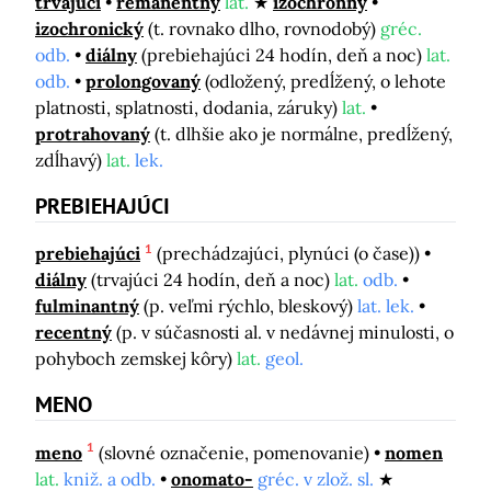
trvajúci
remanentný
lat.
izochrónny
izochronický
(t. rovnako dlho, rovnodobý)
gréc.
odb.
diálny
(prebiehajúci 24 hodín, deň a noc)
lat.
odb.
prolongovaný
(odložený, predĺžený, o lehote
platnosti, splatnosti, dodania, záruky)
lat.
protrahovaný
(t. dlhšie ako je normálne, predĺžený,
zdĺhavý)
lat.
lek.
PREBIEHAJÚCI
1
prebiehajúci
(prechádzajúci, plynúci (o čase))
diálny
(trvajúci 24 hodín, deň a noc)
lat.
odb.
fulminantný
(p. veľmi rýchlo, bleskový)
lat. lek.
recentný
(p. v súčasnosti al. v nedávnej minulosti, o
pohyboch zemskej kôry)
lat.
geol.
MENO
1
meno
(slovné označenie, pomenovanie)
nomen
lat.
kniž. a odb.
onomato-
gréc. v zlož. sl.