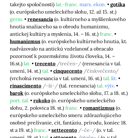
takejto spoločnosti)
lat.-franc.
marx. ekon.
gotika
(o. európskeho umeleckého slohu, 12. až 15. st.)
germ.
renesancia
(o. kultúrneho a myšlienkového
hnutia snažiaceho sa o obrodu humanizmu,
antickej kultúry a myslenia, 14. – 16. st.)
franc.
humanizmus
(o. európskeho kultúrneho hnutia, kt.
nadväzovalo na antickú vzdelanosť a obracalo
pozornosť k pozemskému životu človeka, 14. –
16.st.)
lat.
trecento
/trečen-/
(renesancia v tal.
umení, 14. st.)
tal.
cinquecento
/činkvečento/
(vrcholná renesancia v tal. umení, 16. st.)
tal.
lit.
rinascimento
/-ši-/
(tal. renesancia)
tal.
výtv.
barok
(o. európskeho umeleckého slohu, 17. a 18. st.)
port. tal.
rokoko
(o. európskeho umeleckého
slohu, 2. polovica 18. st.)
franc.
romantizmus
(o.
európskeho umeleckého smeru zdôrazňujúceho
osobné prežívanie, cit, fantáziu, prírodu, koniec 18.
st a 19. st.)
franc.
settecento
/-če-/
(o. v tal.
umení, 18. st.)
tal.
ottocento
/otoče-/
(o. v tal.