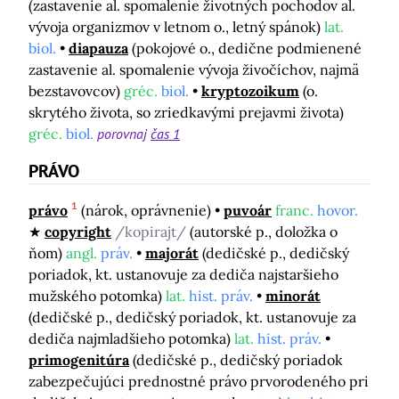
(zastavenie al. spomalenie životných pochodov al.
vývoja organizmov v letnom o., letný spánok)
lat.
biol.
diapauza
(pokojové o., dedične podmienené
zastavenie al. spomalenie vývoja živočíchov, najmä
bezstavovcov)
gréc.
biol.
kryptozoikum
(o.
skrytého života, so zriedkavými prejavmi života)
gréc.
biol.
porovnaj
čas 1
PRÁVO
1
právo
(nárok, oprávnenie)
puvoár
franc.
hovor.
copyright
/kopirajt/
(autorské p., doložka o
ňom)
angl.
práv.
majorát
(dedičské p., dedičský
poriadok, kt. ustanovuje za dediča najstaršieho
mužského potomka)
lat.
hist. práv.
minorát
(dedičské p., dedičský poriadok, kt. ustanovuje za
dediča najmladšieho potomka)
lat.
hist. práv.
primogenitúra
(dedičské p., dedičský poriadok
zabezpečujúci prednostné právo prvorodeného pri