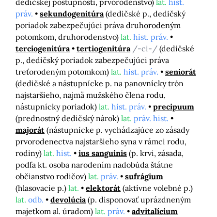
dedičskej postupnosti, prvorodenstvo)
lat.
hist.
práv.
sekundogenitúra
(dedičské p., dedičský
poriadok zabezpečujúci práva druhorodeným
potomkom, druhorodenstvo)
lat.
hist. práv.
terciogenitúra
tertiogenitúra
/-ci-/
(dedičské
p., dedičský poriadok zabezpečujúci práva
treťorodeným potomkom)
lat.
hist. práv.
seniorát
(dedičské a nástupnícke p. na panovnícky trón
najstaršieho, najmä mužského člena rodu,
nástupnícky poriadok)
lat.
hist. práv.
precipuum
(prednostný dedičský nárok)
lat.
práv. hist.
majorát
(nástupnícke p. vychádzajúce zo zásady
prvorodenectva najstaršieho syna v rámci rodu,
rodiny)
lat.
hist.
ius sanguinis
(p. krvi, zásada,
podľa kt. osoba narodením nadobúda štátne
občianstvo rodičov)
lat.
práv.
sufrágium
(hlasovacie p.)
lat.
elektorát
(aktívne volebné p.)
lat.
odb.
devolúcia
(p. disponovať uprázdneným
majetkom al. úradom)
lat.
práv.
advitalícium