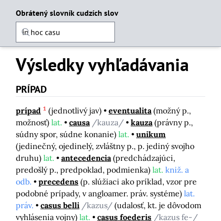
Obrátený slovník cudzích slov
Výsledky vyhľadávania
PRÍPAD
1
prípad
(jednotlivý jav)
eventualita
(možný p.,
možnosť)
lat.
causa
/kauza/
kauza
(právny p.,
súdny spor, súdne konanie)
lat.
unikum
(jedinečný, ojedinelý, zvláštny p., p. jediný svojho
druhu)
lat.
antecedencia
(predchádzajúci,
predošlý p., predpoklad, podmienka)
lat.
kniž. a
odb.
precedens
(p. slúžiaci ako príklad, vzor pre
podobné prípady, v angloamer. práv. systéme)
lat.
práv.
casus belli
/kazus/
(udalosť, kt. je dôvodom
vyhlásenia vojny)
lat.
casus foederis
/kazus fe-/