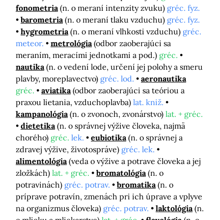
fonometria
(n. o meraní intenzity zvuku)
gréc. fyz.
barometria
(n. o meraní tlaku vzduchu)
gréc. fyz.
hygrometria
(n. o meraní vlhkosti vzduchu)
gréc.
meteor.
metrológia
(odbor zaoberajúci sa
meraním, meracími jednotkami a pod.)
gréc.
nautika
(n. o vedení lode, určení jej polohy a smeru
plavby, moreplavectvo)
gréc. lod.
aeronautika
gréc.
aviatika
(odbor zaoberajúci sa teóriou a
praxou lietania, vzduchoplavba)
lat. kniž.
kampanológia
(n. o zvonoch, zvonárstvo)
lat. + gréc.
dietetika
(n. o správnej výžive človeka, najmä
chorého)
gréc.
lek.
eubiotika
(n. o správnej a
zdravej výžive, životospráve)
gréc. lek.
alimentológia
(veda o výžive a potrave človeka a jej
zložkách)
lat. + gréc.
bromatológia
(n. o
potravinách)
gréc. potrav.
bromatika
(n. o
príprave potravín, zmenách pri ich úprave a vplyve
na organizmus človeka)
gréc. potrav.
laktológia
(n.