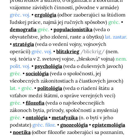
prostriedkov a služieb, o organizácii a koordinácii
vzájomne závislých činností, pôvodne v armáde)
gréc. voj.
ergológia
(odbor zaoberajúci sa štúdiom
ľudskej práce, najmä jej ručných spôsobov)
gréc.
demografia
gréc.
populacionistika
(veda o
obyvateľstve, jeho zložení, raste a úbytku)
lat. zastar.
stratégia
(veda o vedení vojny, vojnových
operácií)
gréc. voj.
blitzkrieg
/blickríg/
(nem.
voj. teória v 2. svetovej vojne, „blesková“ vojna)
nem.
polit. voj.
psychológia
(veda o duševných javoch)
gréc.
sociológia
(veda o spoločnosti, jej
všeobecných zákonitostiach a čiastkových javoch)
lat. + gréc.
politológia
(veda o riadení štátu a
vzťahov medzi štátmi, o správe verejných vecí)
gréc.
filozofia
(veda o najvšeobecnejších
zákonoch bytia, prírody, spoločnosti a myslenia)
gréc.
ontológia
metafyzika
(n. o bytí v jeho
podstate)
gréc. filoz.
gnozeológia
epistemológia
noetika
(odbor filozofie zaoberajúci sa poznaním,