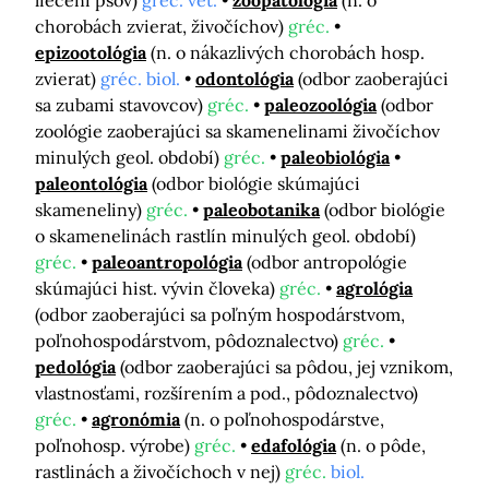
liečení psov)
gréc. vet.
zoopatológia
(n. o
chorobách zvierat, živočíchov)
gréc.
epizootológia
(n. o nákazlivých chorobách hosp.
zvierat)
gréc. biol.
odontológia
(odbor zaoberajúci
sa zubami stavovcov)
gréc.
paleozoológia
(odbor
zoológie zaoberajúci sa skamenelinami živočíchov
minulých geol. období)
gréc.
paleobiológia
paleontológia
(odbor biológie skúmajúci
skameneliny)
gréc.
paleobotanika
(odbor biológie
o skamenelinách rastlín minulých geol. období)
gréc.
paleoantropológia
(odbor antropológie
skúmajúci hist. vývin človeka)
gréc.
agrológia
(odbor zaoberajúci sa poľným hospodárstvom,
poľnohospodárstvom, pôdoznalectvo)
gréc.
pedológia
(odbor zaoberajúci sa pôdou, jej vznikom,
vlastnosťami, rozšírením a pod., pôdoznalectvo)
gréc.
agronómia
(n. o poľnohospodárstve,
poľnohosp. výrobe)
gréc.
edafológia
(n. o pôde,
rastlinách a živočíchoch v nej)
gréc.
biol.