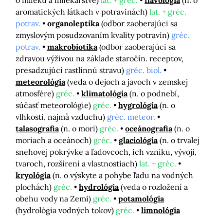
o mlieku a mliekarstve)
lat. + gréc.
flavológia
(n. o
aromatických látkach v potravinách)
lat. + gréc.
potrav.
organoleptika
(odbor zaoberajúci sa
zmyslovým posudzovaním kvality potravín)
gréc.
potrav.
makrobiotika
(odbor zaoberajúci sa
zdravou výživou na základe staročín. receptov,
presadzujúci rastlinnú stravu)
gréc. biol.
meteorológia
(veda o dejoch a javoch v zemskej
atmosfére)
gréc.
klimatológia
(n. o podnebí,
súčasť meteorológie)
gréc.
hygrológia
(n. o
vlhkosti, najmä vzduchu)
gréc. meteor.
talasografia
(n. o mori)
gréc.
oceánografia
(n. o
moriach a oceánoch)
gréc.
glaciológia
(n. o trvalej
snehovej pokrývke a ľadovcoch, ich vzniku, vývoji,
tvaroch, rozšírení a vlastnostiach)
lat. + gréc.
kryológia
(n. o výskyte a pohybe ľadu na vodných
plochách)
gréc.
hydrológia
(veda o rozložení a
obehu vody na Zemi)
gréc.
potamológia
(hydrológia vodných tokov)
gréc.
limnológia