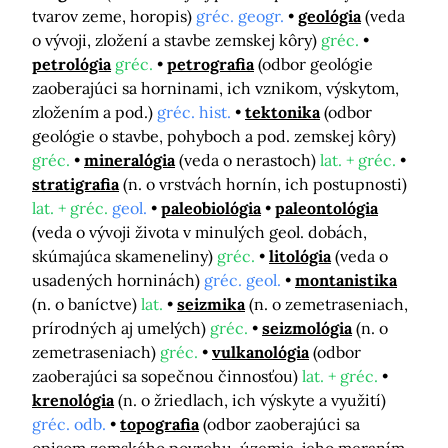
tvarov zeme, horopis)
gréc. geogr.
geológia
(veda
o vývoji, zložení a stavbe zemskej kôry)
gréc.
petrológia
gréc.
petrografia
(odbor geológie
zaoberajúci sa horninami, ich vznikom, výskytom,
zložením a pod.)
gréc. hist.
tektonika
(odbor
geológie o stavbe, pohyboch a pod. zemskej kôry)
gréc.
mineralógia
(veda o nerastoch)
lat. + gréc.
stratigrafia
(n. o vrstvách hornín, ich postupnosti)
lat. + gréc.
geol.
paleobiológia
paleontológia
(veda o vývoji života v minulých geol. dobách,
skúmajúca skameneliny)
gréc.
litológia
(veda o
usadených horninách)
gréc. geol.
montanistika
(n. o baníctve)
lat.
seizmika
(n. o zemetraseniach,
prírodných aj umelých)
gréc.
seizmológia
(n. o
zemetraseniach)
gréc.
vulkanológia
(odbor
zaoberajúci sa sopečnou činnosťou)
lat. + gréc.
krenológia
(n. o žriedlach, ich výskyte a využití)
gréc. odb.
topografia
(odbor zaoberajúci sa