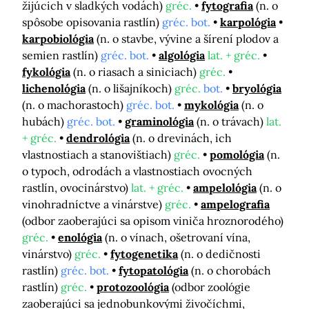
žijúcich v sladkých vodách)
gréc.
fytografia
(n. o
spôsobe opisovania rastlín)
gréc. bot.
karpológia
karpobiológia
(n. o stavbe, vývine a šírení plodov a
semien rastlín)
gréc. bot.
algológia
lat. + gréc.
fykológia
(n. o riasach a siniciach)
gréc.
lichenológia
(n. o lišajníkoch)
gréc.
bot.
bryológia
(n. o machorastoch)
gréc. bot.
mykológia
(n. o
hubách)
gréc. bot.
graminológia
(n. o trávach)
lat.
+ gréc.
dendrológia
(n. o drevinách, ich
vlastnostiach a stanovištiach)
gréc.
pomológia
(n.
o typoch, odrodách a vlastnostiach ovocných
rastlín, ovocinárstvo)
lat. + gréc.
ampelológia
(n. o
vinohradníctve a vinárstve)
gréc.
ampelografia
(odbor zaoberajúci sa opisom viniča hroznorodého)
gréc.
enológia
(n. o vínach, ošetrovaní vína,
vinárstvo)
gréc.
fytogenetika
(n. o dedičnosti
rastlín)
gréc. bot.
fytopatológia
(n. o chorobách
rastlín)
gréc.
protozoológia
(odbor zoológie
zaoberajúci sa jednobunkovými živočíchmi,