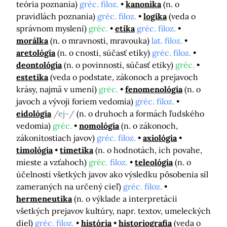
teória poznania)
gréc. filoz.
kanonika
(n. o
pravidlách poznania)
gréc. filoz.
logika
(veda o
správnom myslení)
gréc.
etika
gréc. filoz.
morálka
(n. o mravnosti, mravouka)
lat. filoz.
aretológia
(n. o cnosti, súčasť etiky)
gréc. filoz.
deontológia
(n. o povinnosti, súčasť etiky)
gréc.
estetika
(veda o podstate, zákonoch a prejavoch
krásy, najmä v umení)
gréc.
fenomenológia
(n. o
javoch a vývoji foriem vedomia)
gréc. filoz.
eidológia
/ej-/
(n. o druhoch a formách ľudského
vedomia)
gréc.
nomológia
(n. o zákonoch,
zákonitostiach javov)
gréc. filoz.
axiológia
timológia
timetika
(n. o hodnotách, ich povahe,
mieste a vzťahoch)
gréc.
filoz.
teleológia
(n. o
účelnosti všetkých javov ako výsledku pôsobenia síl
zameraných na určený cieľ)
gréc. filoz.
hermeneutika
(n. o výklade a interpretácii
všetkých prejavov kultúry, napr. textov, umeleckých
diel)
gréc. filoz.
história
historiografia
(veda o