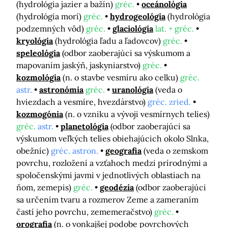
(hydrológia jazier a bažín)
gréc.
oceánológia
(hydrológia morí)
gréc.
hydrogeológia
(hydrológia
podzemných vôd)
gréc.
glaciológia
lat. + gréc.
kryológia
(hydrológia ľadu a ľadovcov)
gréc.
speleológia
(odbor zaoberajúci sa výskumom a
mapovaním jaskýň, jaskyniarstvo)
gréc.
kozmológia
(n. o stavbe vesmíru ako celku)
gréc.
astr.
astronómia
gréc.
uranológia
(veda o
hviezdach a vesmíre, hvezdárstvo)
gréc. zried.
kozmogónia
(n. o vzniku a vývoji vesmírnych telies)
gréc.
astr.
planetológia
(odbor zaoberajúci sa
výskumom veľkých telies obiehajúcich okolo Slnka,
obežníc)
gréc. astron.
geografia
(veda o zemskom
povrchu, rozložení a vzťahoch medzi prírodnými a
spoločenskými javmi v jednotlivých oblastiach na
ňom, zemepis)
gréc.
geodézia
(odbor zaoberajúci
sa určením tvaru a rozmerov Zeme a zameraním
častí jeho povrchu, zememeračstvo)
gréc.
orografia
(n. o vonkajšej podobe povrchových