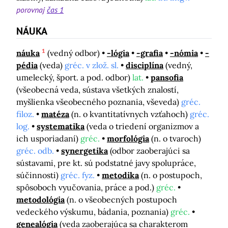
porovnaj
čas 1
NÁUKA
1
náuka
(vedný odbor)
-lógia
-grafia
-nómia
-
pédia
(veda)
gréc. v zlož. sl.
disciplína
(vedný,
umelecký, šport. a pod. odbor)
lat.
pansofia
(všeobecná veda, sústava všetkých znalostí,
myšlienka všeobecného poznania, vševeda)
gréc.
filoz.
matéza
(n. o kvantitatívnych vzťahoch)
gréc.
log.
systematika
(veda o triedení organizmov a
ich usporiadaní)
gréc.
morfológia
(n. o tvaroch)
gréc. odb.
synergetika
(odbor zaoberajúci sa
sústavami, pre kt. sú podstatné javy spolupráce,
súčinnosti)
gréc. fyz.
metodika
(n. o postupoch,
spôsoboch vyučovania, práce a pod.)
gréc.
metodológia
(n. o všeobecných postupoch
vedeckého výskumu, bádania, poznania)
gréc.
genealógia
(veda zaoberajúca sa charakterom