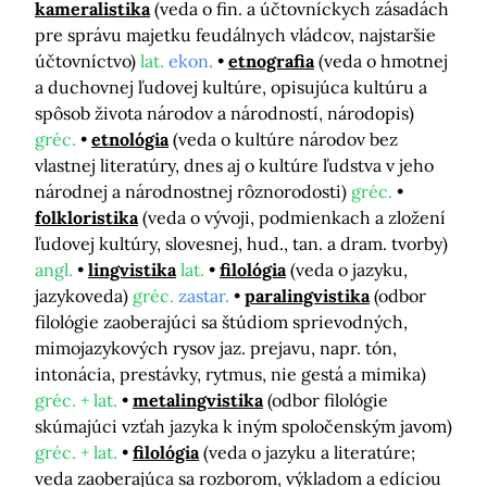
kameralistika
(veda o fin. a účtovníckych zásadách
pre správu majetku feudálnych vládcov, najstaršie
účtovníctvo)
lat.
ekon.
etnografia
(veda o hmotnej
a duchovnej ľudovej kultúre, opisujúca kultúru a
spôsob života národov a národností, národopis)
gréc.
etnológia
(veda o kultúre národov bez
vlastnej literatúry, dnes aj o kultúre ľudstva v jeho
národnej a národnostnej rôznorodosti)
gréc.
folkloristika
(veda o vývoji, podmienkach a zložení
ľudovej kultúry, slovesnej, hud., tan. a dram. tvorby)
angl.
lingvistika
lat.
filológia
(veda o jazyku,
jazykoveda)
gréc.
zastar.
paralingvistika
(odbor
filológie zaoberajúci sa štúdiom sprievodných,
mimojazykových rysov jaz. prejavu, napr. tón,
intonácia, prestávky, rytmus, nie gestá a mimika)
gréc. + lat.
metalingvistika
(odbor filológie
skúmajúci vzťah jazyka k iným spoločenským javom)
gréc. + lat.
filológia
(veda o jazyku a literatúre;
veda zaoberajúca sa rozborom, výkladom a edíciou