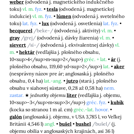
weber
(odvodená j. magnetického indukčného
toku)
vl. m.
fyz.
tesla
(odvodená j. magnetickej
indukcie)
vl. m.
fyz.
lúmen
(odvodená j. svetelného
toku)
lat. fyz.
lux
(odvodená j. osvetlenia)
lat. fyz.
becquerel
/beke-/
(odvodená j. aktivity)
vl. m.
gray
/grej/
(odvodená j. dávky žiarenia)
vl. m.
sievert
/sí-/
(odvodená j. ekvivalentnej dávky)
vl.
m.
hektár
(vedľajšia j. plošného obsahu,
10<sup>4</sup>m<sup>2</sup>)
gréc. + lat.
ár
(j.
plošného obsahu, 119,60 yd<sup>2</sup>)
lat.
aker
(nesprávny názov pre ár; anglosaská j. plošného
obsahu, 0,4 ha)
lat.-ang.
jutro
(stará j. plošného
obsahu v siahovej sústave, 0,28 až 0,58 ha)
nem.
zastar.
jednotky objemu
liter
(vedľajšia j. objemu,
10<sup>-3</sup>m<sup>3</sup>)
gréc. fyz.
kubík
(kocka so stranou 1 m al. cm)
gréc.-lat.
hovor.
galón
(anglosaská j. objemu, v USA 3,785 l, vo Veľkej
Británii 4,546 l)
angl.
bušel
bushel
/bušel/
(j.
objemu obilia v anglosaských krajinách, asi 36 l)