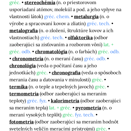
gréc.
stereochémia
(n. o priestorovom
usporiadaní atómov, molekúl a pod. a jeho vplyve na
vlastnosti látok)
gréc. chem.
metalurgia
(n. o
výrobe a spracovaní kovov a zliatin)
gréc. tech.
metalografia
(n. o zložení, štruktúre kovov a ich
vlastnostiach)
gréc. tech.
olfaktorika
(odbor
zaoberajúci sa zisťovaním a rozborom vôní)
lat. +
gréc.
odb.
chromatológia
(n. o farbách)
gréc.
odb.
chronometria
(n. o meraní času)
gréc. odb.
chronológia
(veda o počítaní času a jeho
jednotkách)
gréc.
chronografia
(veda o spôsoboch
merania času a datovania v minulosti)
gréc.
termika
(n. o teple a tepelných javoch)
gréc.
termometria
(odbor zaoberajúci sa meraním
teploty)
gréc. fyz.
kalorimetria
(odbor zaoberajúci
sa meraním tepla)
lat. + gréc.
pyrometria
(n. o
meraní vysokých teplôt)
gréc.
fyz. tech.
fotometria
(odbor zaoberajúci sa meraním hodnôt
svetelných veličín meracími prístrojmi)
gréc.