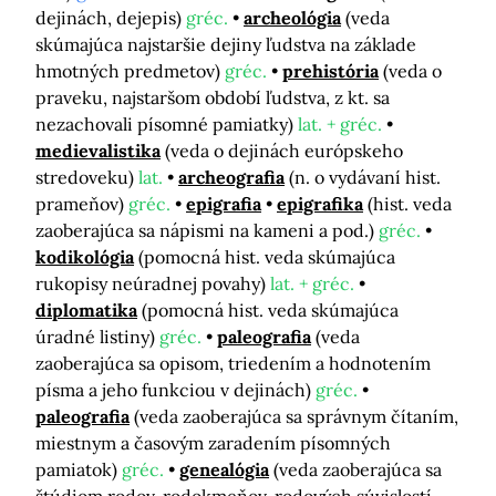
dejinách, dejepis)
gréc.
archeológia
(veda
skúmajúca najstaršie dejiny ľudstva na základe
hmotných predmetov)
gréc.
prehistória
(veda o
praveku, najstaršom období ľudstva, z kt. sa
nezachovali písomné pamiatky)
lat. + gréc.
medievalistika
(veda o dejinách európskeho
stredoveku)
lat.
archeografia
(n. o vydávaní hist.
prameňov)
gréc.
epigrafia
epigrafika
(hist. veda
zaoberajúca sa nápismi na kameni a pod.)
gréc.
kodikológia
(pomocná hist. veda skúmajúca
rukopisy neúradnej povahy)
lat. + gréc.
diplomatika
(pomocná hist. veda skúmajúca
úradné listiny)
gréc.
paleografia
(veda
zaoberajúca sa opisom, triedením a hodnotením
písma a jeho funkciou v dejinách)
gréc.
paleografia
(veda zaoberajúca sa správnym čítaním,
miestnym a časovým zaradením písomných
pamiatok)
gréc.
genealógia
(veda zaoberajúca sa