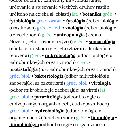
(odbor botaniky zameraný na vyhľadávanie,
určovanie a spisovanie všetkých druhov rastlín
určitého náleziska al. oblasti)
lat.
botanika
gréc.
fytobiológia
gréc. zastar.
fytológia
(odbor biológie
o rastlinách)
gréc. zried.
zoológia
(odbor biológie
o živočíchoch)
gréc.
antropológia
(veda o
človeku, jeho pôvode a vývoji)
gréc.
somatológia
(náuka o ľudskom tele, jeho zložení a funkciách,
teloveda)
gréc.
mikrobiológia
(odbor biológie o
jednobunkových organizmoch)
gréc.
protistológia
(n. o jednobunkových organizmoch)
gréc. biol.
bakteriológia
(odbor mikrobiológie
zaoberajúci sa baktériami)
gréc. biol.
virológia
(odbor mikrobiológie zaoberajúci sa vírmi)
lat. +
gréc.
biol.
parazitológia
(odbor biológie o
cudzopasných organizmoch, cudzopasníkoch)
gréc. biol.
hydrobiológia
(odbor biológie o
organizmoch žijúcich vo vode)
gréc.
limnológia
limnobiológia
(odbor biológie o organizmoch