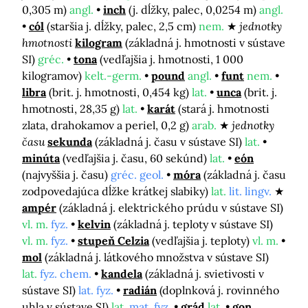
0,305 m)
angl.
inch
(j. dĺžky, palec, 0,0254 m)
angl.
cól
(staršia j. dĺžky, palec, 2,5 cm)
nem.
jednotky
hmotnosti
kilogram
(základná j. hmotnosti v sústave
SI)
gréc.
tona
(vedľajšia j. hmotnosti, 1 000
kilogramov)
kelt.-germ.
pound
angl.
funt
nem.
libra
(brit. j. hmotnosti, 0,454 kg)
lat.
unca
(brit. j.
hmotnosti, 28,35 g)
lat.
karát
(stará j. hmotnosti
zlata, drahokamov a periel, 0,2 g)
arab.
jednotky
času
sekunda
(základná j. času v sústave SI)
lat.
minúta
(vedľajšia j. času, 60 sekúnd)
lat.
eón
(najvyššia j. času)
gréc. geol.
móra
(základná j. času
zodpovedajúca dĺžke krátkej slabiky)
lat.
lit. lingv.
ampér
(základná j. elektrického prúdu v sústave SI)
vl. m.
fyz.
kelvin
(základná j. teploty v sústave SI)
vl. m.
fyz.
stupeň Celzia
(vedľajšia j. teploty)
vl. m.
mol
(základná j. látkového množstva v sústave SI)
lat.
fyz. chem.
kandela
(základná j. svietivosti v
sústave SI)
lat. fyz.
radián
(doplnková j. rovinného
uhla v sústave SI)
lat.
mat. fyz.
grád
lat.
gon