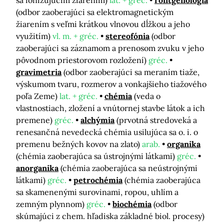
sa ionizujúcim žiarením)
lat. + gréc.
röntgenológia
(odbor zaoberajúci sa elektromagnetickým
žiarením s veľmi krátkou vlnovou dĺžkou a jeho
využitím)
vl. m. + gréc.
stereofónia
(odbor
zaoberajúci sa záznamom a prenosom zvuku v jeho
pôvodnom priestorovom rozložení)
gréc.
gravimetria
(odbor zaoberajúci sa meraním tiaže,
výskumom tvaru, rozmerov a vonkajšieho tiažového
poľa Zeme)
lat. + gréc.
chémia
(veda o
vlastnostiach, zložení a vnútornej stavbe látok a ich
premene)
gréc.
alchýmia
(prvotná stredoveká a
renesančná nevedecká chémia usilujúca sa o. i. o
premenu bežných kovov na zlato)
arab.
organika
(chémia zaoberajúca sa ústrojnými látkami)
gréc.
anorganika
(chémia zaoberajúca sa neústrojnými
látkami)
gréc.
petrochémia
(chémia zaoberajúca
sa skamenenými surovinami, ropou, uhlím a
zemným plynnom)
gréc.
biochémia
(odbor
skúmajúci z chem. hľadiska základné biol. procesy)