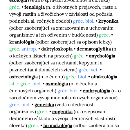
etológia
(veda o správaní živočíchov a človeka)
gréc.
fenológia
(n. o životných prejavoch, raste a
vývoji rastlín a živočíchov v závislosti od počasia,
podnebia al. ročných období)
gréc. biol.
kryonika
(odbor zaoberajúci sa zmrazovaním a uchovaním
organizmov a ich oživením v budúcnosti)
gréc.
kraniológia
(odbor zaoberajúci sa opisom lebky)
gréc.
antrop.
daktyloskopia
dermatoglyfika
(n.
o kožných lištách na prstoch)
gréc.
onychológia
(odbor zaoberajúci sa nechtami, kopytami a
paznechtami domácich zvierat)
gréc. vet.
osfreziológia
(n. o čuchu)
gréc.
biol.
olfaktológia
lat. + gréc.
biol.
osmológia
(n. o čuchu a
čuchových orgánoch)
gréc. biol.
embryológia
(n. o
zárodočnom vývoji mnohobunkových organizmov)
gréc. biol.
genetika
(veda o dedičnosti
organizmov)
gréc.
eugenika
(n. o zlepšovaní
dedičného základu a vývoja, dedičných vlastností
človeka)
gréc.
farmakológia
(odbor zaoberajúci sa