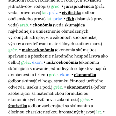
štúdiom rodov, rodokmeňov, rodových súvislostí
jednotlivcov, rodopis)
gréc.
jurisprudencia
(práv.
veda, právnictvo)
lat.
práv.
civilistika
(odbor
občianskeho práva)
lat.
práv.
fikh
(islamská práv.
veda)
arab.
ekonómia
(veda skúmajúca
najvhodnejšie umiestnenie obmedzených
výrobných zdrojov; v. o zákonoch spoločenskej
výroby a rozdeľovaní materiálnych statkov marx.)
gréc.
makroekonómia
(ekonómia skúmajúca
správanie a pôsobenie národného hospodárstva ako
celku)
gréc.
ekon.
mikroekonómia
(ekonómia
skúmajúca správanie jednotlivých subjektov, najmä
domácností a firiem)
gréc.
ekon.
ekonomika
(odbor skúmajúci hosp. stránku činnosti určitého
odvetvia, úseku a pod.)
gréc.
ekonometria
(odbor
zaoberajúci sa matematickou formuláciou
ekonomických vzťahov a zákonitostí)
gréc.
štatistika
(odbor zaoberajúci sa skúmaním a
číselnou charakteristikou hromadných javov)
lat.