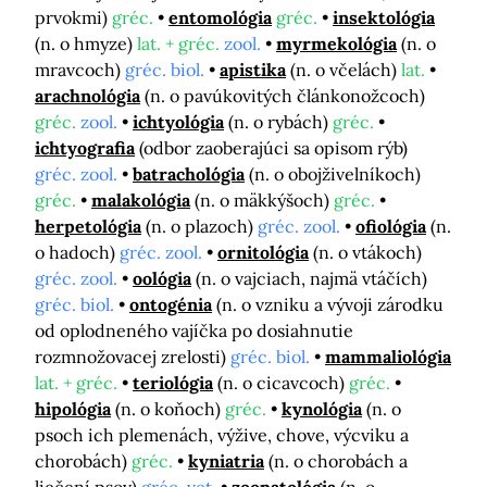
prvokmi)
gréc.
entomológia
gréc.
insektológia
(n. o hmyze)
lat. + gréc.
zool.
myrmekológia
(n. o
mravcoch)
gréc. biol.
apistika
(n. o včelách)
lat.
arachnológia
(n. o pavúkovitých článkonožcoch)
gréc.
zool.
ichtyológia
(n. o rybách)
gréc.
ichtyografia
(odbor zaoberajúci sa opisom rýb)
gréc. zool.
batrachológia
(n. o obojživelníkoch)
gréc.
malakológia
(n. o mäkkýšoch)
gréc.
herpetológia
(n. o plazoch)
gréc. zool.
ofiológia
(n.
o hadoch)
gréc. zool.
ornitológia
(n. o vtákoch)
gréc. zool.
oológia
(n. o vajciach, najmä vtáčích)
gréc. biol.
ontogénia
(n. o vzniku a vývoji zárodku
od oplodneného vajíčka po dosiahnutie
rozmnožovacej zrelosti)
gréc. biol.
mammaliológia
lat. + gréc.
teriológia
(n. o cicavcoch)
gréc.
hipológia
(n. o koňoch)
gréc.
kynológia
(n. o
psoch ich plemenách, výžive, chove, výcviku a
chorobách)
gréc.
kyniatria
(n. o chorobách a