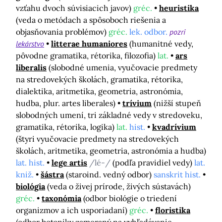
vzťahu dvoch súvisiacich javov)
gréc.
heuristika
(veda o metódach a spôsoboch riešenia a
objasňovania problémov)
gréc.
lek. odbor.
pozri
lekárstvo
litterae humaniores
(humanitné vedy,
pôvodne gramatika, rétorika, filozofia)
lat.
ars
liberalis
(slobodné umenia, vyučovacie predmety
na stredovekých školách, gramatika, rétorika,
dialektika, aritmetika, geometria, astronómia,
hudba, plur. artes liberales)
trívium
(nižší stupeň
slobodných umení, tri základné vedy v stredoveku,
gramatika, rétorika, logika)
lat.
hist.
kvadrívium
(štyri vyučovacie predmety na stredovekých
školách, aritmetika, geometria, astronómia a hudba)
lat. hist.
lege artis
/lé-/
(podľa pravidiel vedy)
lat.
kniž.
šástra
(staroind. vedný odbor)
sanskrit hist.
biológia
(veda o živej prírode, živých sústavách)
gréc.
taxonómia
(odbor biológie o triedení
organizmov a ich usporiadaní)
gréc.
floristika