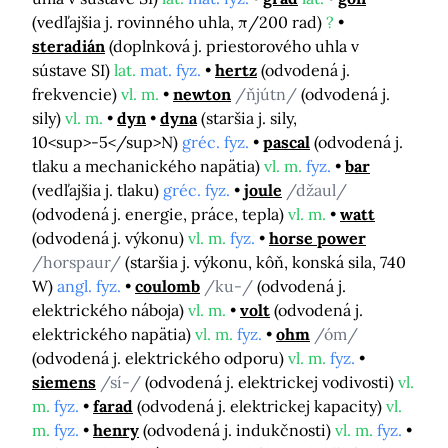
(vedľajšia j. rovinného uhla, π/200 rad)
?
steradián
(doplnková j. priestorového uhla v
sústave SI)
lat.
mat. fyz.
hertz
(odvodená j.
frekvencie)
vl. m.
newton
/ňjútn/
(odvodená j.
sily)
vl. m.
dyn
dyna
(staršia j. sily,
10<sup>-5</sup>N)
gréc. fyz.
pascal
(odvodená j.
tlaku a mechanického napätia)
vl. m.
fyz.
bar
(vedľajšia j. tlaku)
gréc. fyz.
joule
/džaul/
(odvodená j. energie, práce, tepla)
vl. m.
watt
(odvodená j. výkonu)
vl. m.
fyz.
horse power
/horspaur/
(staršia j. výkonu, kôň, konská sila, 740
W)
angl. fyz.
coulomb
/ku-/
(odvodená j.
elektrického náboja)
vl. m.
volt
(odvodená j.
elektrického napätia)
vl. m.
fyz.
ohm
/óm/
(odvodená j. elektrického odporu)
vl. m.
fyz.
siemens
/sí-/
(odvodená j. elektrickej vodivosti)
vl.
m.
fyz.
farad
(odvodená j. elektrickej kapacity)
vl.
m.
fyz.
henry
(odvodená j. indukčnosti)
vl. m.
fyz.