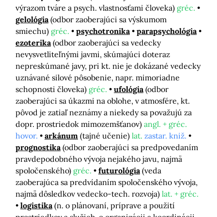
výrazom tváre a psych. vlastnosťami človeka)
gréc.
gelológia
(odbor zaoberajúci sa výskumom
smiechu)
gréc.
psychotronika
parapsychológia
ezoterika
(odbor zaoberajúci sa vedecky
nevysvetliteľnými javmi, skúmajúci doteraz
nepreskúmané javy, pri kt. nie je dokázané vedecky
uznávané silové pôsobenie, napr. mimoriadne
schopnosti človeka)
gréc.
ufológia
(odbor
zaoberajúci sa úkazmi na oblohe, v atmosfére, kt.
pôvod je zatiaľ neznámy a niekedy sa považujú za
dopr. prostriedok mimozemšťanov)
angl. + gréc.
hovor.
arkánum
(tajné učenie)
lat.
zastar. kniž.
prognostika
(odbor zaoberajúci sa predpovedaním
pravdepodobného vývoja nejakého javu, najmä
spoločenského)
gréc.
futurológia
(veda
zaoberajúca sa predvídaním spoločenského vývoja,
najmä dôsledkov vedecko-tech. rozvoja)
lat. + gréc.
logistika
(n. o plánovaní, príprave a použití