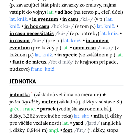
(p. zaväzujúci štát plniť záväzky zo zmluvy, najmä
vstúpiť do vojny)
lat.
ad hoc
(na tento p., cieľ, účel)
lat. kniž.
in eventum
in casu
/ká-/
(v p.)
lat.
kniž.
in hoc casu
/hok ká-/
(v tom p.)
lat. kniž.
in casu necessitatis
/ká-/
(v p. potreby)
lat. kniž.
in casum
/ká-/
(pre p.)
lat. kniž.
in omnem
eventum
(pre každý p.)
lat.
omni casu
/kasu/
(v
každom p.)
lat. kniž.
in specie
(vo zvláštnom p.)
lat.
faute de mieux
/fót d miö/
(v krajnom prípade,
núdzovo)
franc. kniž.
JEDNOTKA
1
jednotka
(základná veličina na meranie)
jednotky dĺžky
meter
(základná j. dĺžky v sústave SI)
gréc.-franc.
parsek
(vedľajšia astronomická j.
dĺžky, 3,262 svetelného roka)
lat. skr.
míľa
(j. dĺžky
pre väčšie vzdialenosti)
lat.
yard
/jard/
(anglická
j. dĺžky, 0,9144 m)
angl.
foot
/fút/
(j. dĺžky, stopa,