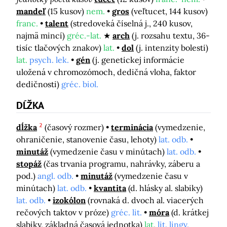
mandeľ
(15 kusov)
nem.
gros
(veľtucet, 144 kusov)
franc.
talent
(stredoveká číselná j., 240 kusov,
najmä mincí)
gréc.-lat.
arch
(j. rozsahu textu, 36-
tisíc tlačových znakov)
lat.
dol
(j. intenzity bolesti)
lat.
psych. lek.
gén
(j. genetickej informácie
uložená v chromozómoch, dedičná vloha, faktor
dedičnosti)
gréc. biol.
DĹŽKA
2
dĺžka
(časový rozmer)
terminácia
(vymedzenie,
ohraničenie, stanovenie času, lehoty)
lat. odb.
minutáž
(vymedzenie času v minútach)
lat. odb.
stopáž
(čas trvania programu, nahrávky, záberu a
pod.)
angl. odb.
minutáž
(vymedzenie času v
minútach)
lat. odb.
kvantita
(d. hlásky al. slabiky)
lat. odb.
izokólon
(rovnaká d. dvoch al. viacerých
rečových taktov v próze)
gréc. lit.
móra
(d. krátkej
slabiky, základná časová jednotka)
lat.
lit. lingv.