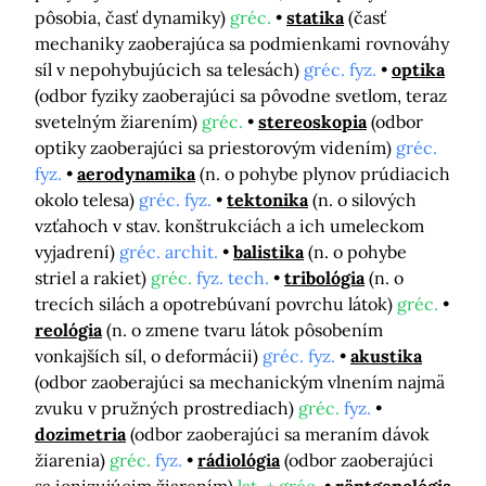
pôsobia, časť dynamiky)
gréc.
statika
(časť
mechaniky zaoberajúca sa podmienkami rovnováhy
síl v nepohybujúcich sa telesách)
gréc. fyz.
optika
(odbor fyziky zaoberajúci sa pôvodne svetlom, teraz
svetelným žiarením)
gréc.
stereoskopia
(odbor
optiky zaoberajúci sa priestorovým videním)
gréc.
fyz.
aerodynamika
(n. o pohybe plynov prúdiacich
okolo telesa)
gréc. fyz.
tektonika
(n. o silových
vzťahoch v stav. konštrukciách a ich umeleckom
vyjadrení)
gréc. archit.
balistika
(n. o pohybe
striel a rakiet)
gréc.
fyz. tech.
tribológia
(n. o
trecích silách a opotrebúvaní povrchu látok)
gréc.
reológia
(n. o zmene tvaru látok pôsobením
vonkajších síl, o deformácii)
gréc. fyz.
akustika
(odbor zaoberajúci sa mechanickým vlnením najmä
zvuku v pružných prostrediach)
gréc.
fyz.
dozimetria
(odbor zaoberajúci sa meraním dávok
žiarenia)
gréc.
fyz.
rádiológia
(odbor zaoberajúci