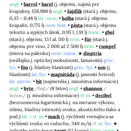
angl.
barrel
barel
(j. objemu, najmä pre
kvapaliny, 158,988 l)
angl.
žajdlík
(stará j. objemu,
0,35 – 0,48 l)
lat.-nem.
holba
(stará j. objemu
kvapalín, 0,775 l)
nem. hist.
pinta
(stará j. objemu
tekutín a sypkých látok, 0,95 l, 1,91 l)
franc.
gbel
(stará j. objemu, 13 l al. 110 l)
nem.
fúr
(stará j.
objemu pre víno, 2 000 až 2 500 l)
nem.
rumpeľ
(miera na pálenku)
nem. zastar.
dioptria
(vedľajšia j. optickej mohutnosti, lámavosti)
gréc.
fyz.
fón
(j. hladiny hlasitosti)
gréc. fyz.
son
(j.
hlasitosti)
lat. fyz.
magnitúda
(j. jasnosti hviezd)
lat. astron.
bit
(najmenšia j. množstva informácie)
angl.
byte
/bajt/
(8 bitov)
angl.
shannon
/
šenon/
(j. množstva informácie)
vl. m.
decibel
(bezrozmerná logaritmická j. na meranie výkonu,
útlmu, hladiny intenzity zvuku, akustického tlaku a
pod.)
lat. + vl. m.
mach
(j. rýchlosti rovnajúca sa
rýchlosti zvuku vo vzduchu, 340 m/s)
vl. m.
fyz.
jednotky počtu kusov
tucet
(12 kusov)
franc.-nem.