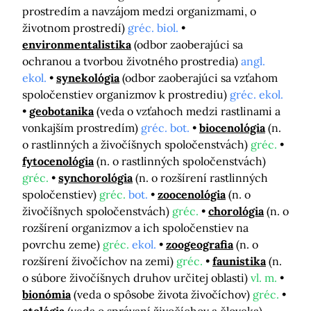
prostredím a navzájom medzi organizmami, o
životnom prostredí)
gréc. biol.
environmentalistika
(odbor zaoberajúci sa
ochranou a tvorbou životného prostredia)
angl.
ekol.
synekológia
(odbor zaoberajúci sa vzťahom
spoločenstiev organizmov k prostrediu)
gréc. ekol.
geobotanika
(veda o vzťahoch medzi rastlinami a
vonkajším prostredím)
gréc. bot.
biocenológia
(n.
o rastlinných a živočíšnych spoločenstvách)
gréc.
fytocenológia
(n. o rastlinných spoločenstvách)
gréc.
synchorológia
(n. o rozšírení rastlinných
spoločenstiev)
gréc.
bot.
zoocenológia
(n. o
živočíšnych spoločenstvách)
gréc.
chorológia
(n. o
rozšírení organizmov a ich spoločenstiev na
povrchu zeme)
gréc.
ekol.
zoogeografia
(n. o
rozšírení živočíchov na zemi)
gréc.
faunistika
(n.
o súbore živočíšnych druhov určitej oblasti)
vl. m.
bionómia
(veda o spôsobe života živočíchov)
gréc.