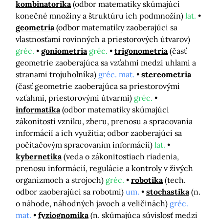
kombinatorika
(odbor matematiky skúmajúci
konečné množiny a štruktúru ich podmnožín)
lat.
geometria
(odbor matematiky zaoberajúci sa
vlastnosťami rovinných a priestorových útvarov)
gréc.
goniometria
gréc.
trigonometria
(časť
geometrie zaoberajúca sa vzťahmi medzi uhlami a
stranami trojuholníka)
gréc. mat.
stereometria
(časť geometrie zaoberajúca sa priestorovými
vzťahmi, priestorovými útvarmi)
gréc.
informatika
(odbor matematiky skúmajúci
zákonitosti vzniku, zberu, prenosu a spracovania
informácií a ich využitia; odbor zaoberajúci sa
počítačovým spracovaním informácií)
lat.
kybernetika
(veda o zákonitostiach riadenia,
prenosu informácií, regulácie a kontroly v živých
organizmoch a strojoch)
gréc.
robotika
(tech.
odbor zaoberajúci sa robotmi)
um.
stochastika
(n.
o náhode, náhodných javoch a veličinách)
gréc.
mat.
fyziognomika
(n. skúmajúca súvislosť medzi