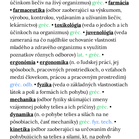
účinkom liečiv na živý organizmus)
gréc.
farmácia
farmaceutika
(odbor zaoberajúci sa výskumom,
výrobou, kontrolou, vydávaním a užívaním liečiv,
lekárnictvo)
gréc.
toxikológia
(veda o jedoch a ich
účinkoch na organizmus)
gréc.
juvenológia
(veda
zameraná na čo najdlhšie uchovanie vlastností
mladého a zdravého organizmu s využitím
poznatkov rôznych odborov)
lat. + gréc.
ergonómia
ergonomika
(n. o ľudskej práci, jej
spôsoboch, pracovných prostriedkoch, o vzťahoch
medzi človekom, prácou a pracovným prostredím)
gréc. odb.
fyzika
(veda o základných vlastnostiach
látok a polí a formách ich pohybu)
gréc.
mechanika
(odbor fyziky skúmajúci zmeny
vzájomnej polohy telies a ich príčiny)
gréc.
dynamika
(n. o pohybe telies a silách na ne
pôsobiacich, časť mechaniky)
gréc.
fyz. tech.
kinetika
(odbor zaoberajúci sa určovaním dráhy
pohybujúcich sa telies a silami, kt. na pohyb