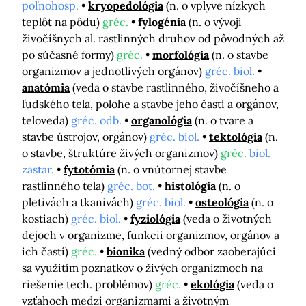
poľnohosp.
kryopedológia
(n. o vplyve nízkych
teplôt na pôdu)
gréc.
fylogénia
(n. o vývoji
živočíšnych al. rastlinných druhov od pôvodných až
po súčasné formy)
gréc.
morfológia
(n. o stavbe
organizmov a jednotlivých orgánov)
gréc. biol.
anatómia
(veda o stavbe rastlinného, živočíšneho a
ľudského tela, polohe a stavbe jeho častí a orgánov,
teloveda)
gréc. odb.
organológia
(n. o tvare a
stavbe ústrojov, orgánov)
gréc. biol.
tektológia
(n.
o stavbe, štruktúre živých organizmov)
gréc.
biol.
zastar.
fytotómia
(n. o vnútornej stavbe
rastlinného tela)
gréc. bot.
histológia
(n. o
pletivách a tkanivách)
gréc. biol.
osteológia
(n. o
kostiach)
gréc. biol.
fyziológia
(veda o životných
dejoch v organizme, funkcii organizmov, orgánov a
ich častí)
gréc.
bionika
(vedný odbor zaoberajúci
sa využitím poznatkov o živých organizmoch na
riešenie tech. problémov)
gréc.
ekológia
(veda o
vzťahoch medzi organizmami a životným