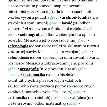
opisom zemského povrchu, územia, jeho meraním
a zobrazovaním pomocou máp, mapovanie,
miestopis)
gréc.
kartografia
(n. o mapách, ich
tvorbe, vývoji a použití)
gréc.
architektonika
(n. o
stavbách a stav. umení)
gréc.
farológia
(odbor
zaoberajúci sa stavbou a funkciami majákov)
gréc.
tech.
selenografia
(odbor zaoberajúci sa opisom
povrchu Mesiaca a jeho zobrazovaním)
gréc.
selenológia
(odbor zaoberajúci sa skúmaním tvaru a
vnútornej stavby Mesiaca a jeho vývojom)
gréc.
selenodézia
(odbor zaoberajúci sa určovaním tvaru,
rozmerov Mesiaca a zobrazovaním jeho povrchu)
gréc.
areografia
(n. o povrchu Marsu)
gréc.
astron.
matematika
(veda o číselných,
kvantitatívnych a priestorových vzťahoch
skutočného sveta tvoriaca pojmy zo všeobecných
vzťahov hmotného sveta, čísla, tvary)
gréc.
aritmetika
(n. o číslach)
gréc. mat.
algebra
(n. o
riešení rovníc, odbor matematiky)
arab.