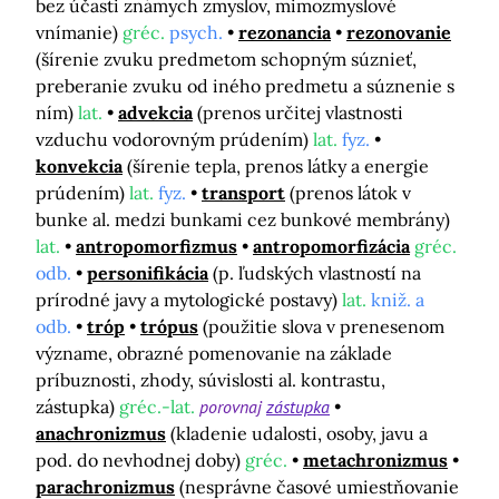
bez účasti známych zmyslov, mimozmyslové
vnímanie)
gréc.
psych.
rezonancia
rezonovanie
(šírenie zvuku predmetom schopným súznieť,
preberanie zvuku od iného predmetu a súznenie s
ním)
lat.
advekcia
(prenos určitej vlastnosti
vzduchu vodorovným prúdením)
lat.
fyz.
konvekcia
(šírenie tepla, prenos látky a energie
prúdením)
lat.
fyz.
transport
(prenos látok v
bunke al. medzi bunkami cez bunkové membrány)
lat.
antropomorfizmus
antropomorfizácia
gréc.
odb.
personifikácia
(p. ľudských vlastností na
prírodné javy a mytologické postavy)
lat.
kniž. a
odb.
tróp
trópus
(použitie slova v prenesenom
význame, obrazné pomenovanie na základe
príbuznosti, zhody, súvislosti al. kontrastu,
zástupka)
gréc.-lat.
porovnaj
zástupka
anachronizmus
(kladenie udalosti, osoby, javu a
pod. do nevhodnej doby)
gréc.
metachronizmus
parachronizmus
(nesprávne časové umiestňovanie