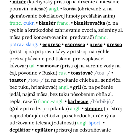
mixér
(kuchynský prístroj na drvenie a miešanie
potravín, miešač)
angl.
konša
(ohrievané z. na
zjemňovanie čokoládovej hmoty prešľahávaním)
franc.
cukr.
blanšér
franc.
blanšírovačka
(z. na
rýchle a krátkodobé zahrievanie ovocia, zeleniny al.
mäsa pred konzervovaním, predvárač)
franc.
potrav. slang.
espreso
espresso
preso
presso
(prístroj na prípravu kávy v prístroji na rýchle
prekvapkávanie pod tlakom, prekvapkávací
kávovar)
tal.
samovar
(prístroj na varenie vody na
čaj, pôvodne v Rusku)
rus.
toastovač
/tou-/
toaster
/tou-/
(z. na opekanie chleba al. sendviča
bez tuku, hriankovač)
angl.
gril
(z. na pečenie
jedál, najmä mäsa, bez tuku pôsobením ohňa al.
tepla, ražeň)
franc.-angl.
barbecue
/bárbikjú/
(gril v prírode, pri pikniku)
angl.
stepper
(prístroj
napodobňujúci chôdzu po schodoch, určený na
udržovanie telesnej zdatnosti)
angl.
šport.
depilátor
epilátor
(prístroj na odstraňovanie