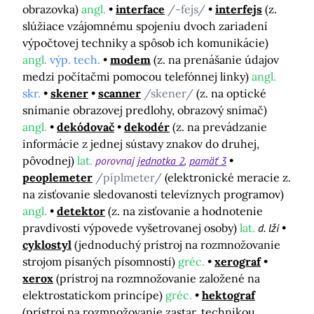
obrazovka)
angl.
interface
/-fejs/
interfejs
(z.
slúžiace vzájomnému spojeniu dvoch zariadení
výpočtovej techniky a spôsob ich komunikácie)
angl.
výp. tech.
modem
(z. na prenášanie údajov
medzi počítačmi pomocou telefónnej linky)
angl.
skr.
skener
scanner
/skener/
(z. na optické
snímanie obrazovej predlohy, obrazový snímač)
angl.
dekódovač
dekodér
(z. na prevádzanie
informácie z jednej sústavy znakov do druhej,
pôvodnej)
lat.
porovnaj
jednotka 2
pamäť 3
peoplemeter
/píplmeter/
(elektronické meracie z.
na zisťovanie sledovanosti televíznych programov)
angl.
detektor
(z. na zisťovanie a hodnotenie
pravdivosti výpovede vyšetrovanej osoby)
lat.
d. lži
cyklostyl
(jednoduchý prístroj na rozmnožovanie
strojom písaných písomností)
gréc.
xerograf
xerox
(prístroj na rozmnožovanie založené na
elektrostatickom princípe)
gréc.
hektograf
(prístroj na rozmnožovanie zastar. technikou