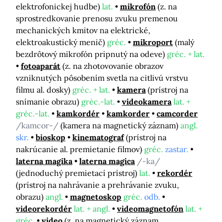
elektrofonickej hudbe)
lat.
mikrofón
(z. na
sprostredkovanie prenosu zvuku premenou
mechanických kmitov na elektrické,
elektroakustický menič)
gréc.
mikroport
(malý
bezdrôtový mikrofón pripnutý na odeve)
gréc. + lat.
fotoaparát
(z. na zhotovovanie obrazov
vzniknutých pôsobením svetla na citlivú vrstvu
filmu al. dosky)
gréc. + lat.
kamera
(prístroj na
snímanie obrazu)
gréc.-lat.
videokamera
lat. +
gréc.-lat.
kamkordér
kamkorder
camcorder
/kamcor-/
(kamera na magnetický záznam)
angl.
skr.
bioskop
kinematograf
(prístroj na
nakrúcanie al. premietanie filmov)
gréc.
zastar.
laterna magika
laterna magica
/-ka/
(jednoduchý premietací prístroj)
lat.
rekordér
(prístroj na nahrávanie a prehrávanie zvuku,
obrazu)
angl.
magnetoskop
gréc.
odb.
videorekordér
lat. + angl.
videomagnetofón
lat. +
gréc.
video
(z. na magnetický záznam,