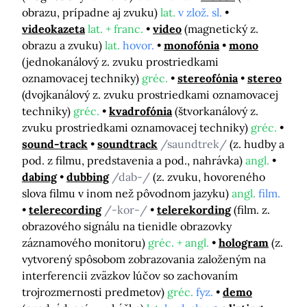
obrazu, prípadne aj zvuku)
lat.
v zlož. sl.
videokazeta
lat. + franc.
video
(magnetický z.
obrazu a zvuku)
lat.
hovor.
monofónia
mono
(jednokanálový z. zvuku prostriedkami
oznamovacej techniky)
gréc.
stereofónia
stereo
(dvojkanálový z. zvuku prostriedkami oznamovacej
techniky)
gréc.
kvadrofónia
(štvorkanálový z.
zvuku prostriedkami oznamovacej techniky)
gréc.
sound-track
soundtrack
/saundtrek/
(z. hudby a
pod. z filmu, predstavenia a pod., nahrávka)
angl.
dabing
dubbing
/dab-/
(z. zvuku, hovoreného
slova filmu v inom než pôvodnom jazyku)
angl.
film.
telerecording
/-kor-/
telerekording
(film. z.
obrazového signálu na tienidle obrazovky
záznamového monitoru)
gréc. + angl.
hologram
(z.
vytvorený spôsobom zobrazovania založeným na
interferencii zväzkov lúčov so zachovaním
trojrozmernosti predmetov)
gréc.
fyz.
demo