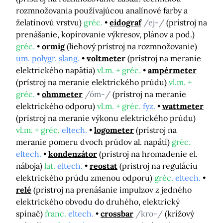
rozmnožovania používajúcou analínové farby a
želatínovú vrstvu)
gréc.
eidograf
/ej-/
(prístroj na
prenášanie, kopírovanie výkresov, plánov a pod.)
gréc.
ormig
(liehový prístroj na rozmnožovanie)
um. polygr. slang.
voltmeter
(prístroj na meranie
elektrického napätia)
vl.m. + gréc.
ampérmeter
(prístroj na meranie elektrického prúdu)
vl.m. +
gréc.
ohmmeter
/óm-/
(prístroj na meranie
elektrického odporu)
vl.m. + gréc.
fyz.
wattmeter
(prístroj na meranie výkonu elektrického prúdu)
vl.m. + gréc.
eltech.
logometer
(prístroj na
meranie pomeru dvoch prúdov al. napätí)
gréc.
eltech.
kondenzátor
(prístroj na hromadenie el.
náboja)
lat.
eltech.
reostat
(prístroj na reguláciu
elektrického prúdu zmenou odporu)
gréc.
eltech.
relé
(prístroj na prenášanie impulzov z jedného
elektrického obvodu do druhého, elektrický
spínač)
franc.
eltech.
crossbar
/kro-/
(krížový