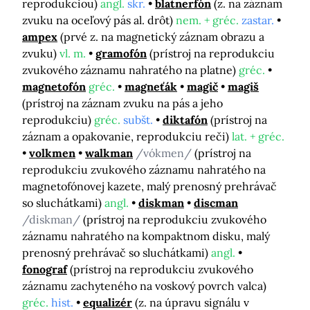
reprodukciou)
angl.
skr.
blatnerfón
(z. na záznam
zvuku na oceľový pás al. drôt)
nem. + gréc.
zastar.
ampex
(prvé z. na magnetický záznam obrazu a
zvuku)
vl. m.
gramofón
(prístroj na reprodukciu
zvukového záznamu nahratého na platne)
gréc.
magnetofón
gréc.
magneťák
magič
magiš
(prístroj na záznam zvuku na pás a jeho
reprodukciu)
gréc.
subšt.
diktafón
(prístroj na
záznam a opakovanie, reprodukciu reči)
lat. + gréc.
volkmen
walkman
/vókmen/
(prístroj na
reprodukciu zvukového záznamu nahratého na
magnetofónovej kazete, malý prenosný prehrávač
so sluchátkami)
angl.
diskman
discman
/diskman/
(prístroj na reprodukciu zvukového
záznamu nahratého na kompaktnom disku, malý
prenosný prehrávač so sluchátkami)
angl.
fonograf
(prístroj na reprodukciu zvukového
záznamu zachyteného na voskový povrch valca)
gréc.
hist.
equalizér
(z. na úpravu signálu v