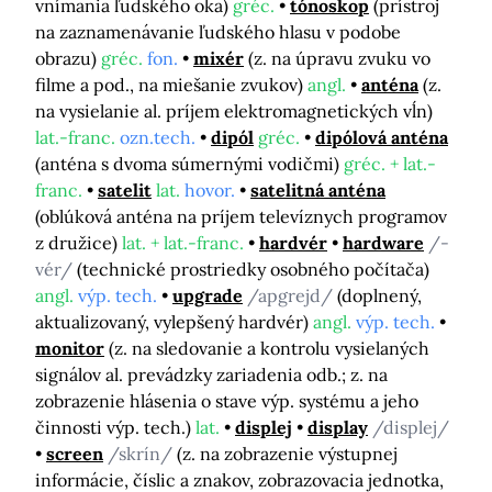
vnímania ľudského oka)
gréc.
tónoskop
(prístroj
na zaznamenávanie ľudského hlasu v podobe
obrazu)
gréc.
fon.
mixér
(z. na úpravu zvuku vo
filme a pod., na miešanie zvukov)
angl.
anténa
(z.
na vysielanie al. príjem elektromagnetických vĺn)
lat.-franc.
ozn.tech.
dipól
gréc.
dipólová anténa
(anténa s dvoma súmernými vodičmi)
gréc. + lat.-
franc.
satelit
lat.
hovor.
satelitná anténa
(oblúková anténa na príjem televíznych programov
z družice)
lat. + lat.-franc.
hardvér
hardware
/-
vér/
(technické prostriedky osobného počítača)
angl.
výp. tech.
upgrade
/apgrejd/
(doplnený,
aktualizovaný, vylepšený hardvér)
angl.
výp. tech.
monitor
(z. na sledovanie a kontrolu vysielaných
signálov al. prevádzky zariadenia odb.; z. na
zobrazenie hlásenia o stave výp. systému a jeho
činnosti výp. tech.)
lat.
displej
display
/displej/
screen
/skrín/
(z. na zobrazenie výstupnej
informácie, číslic a znakov, zobrazovacia jednotka,