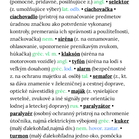
(pomocné, prídavné, posilňujúce z.)
angl.
selektor
(z. umožňujúce výber)
lat.
odb.
ciachovačka
ciachovadlo
(prístroj na označovanie predmetov
úradnou značkou ako potvrdenie vykonanej
kontroly, premerania ich správnosti a použiteľnosti,
značkovačka)
nem.
siréna
(z. na oznamovanie,
ohlasovanie, upozornenie prenikavým zvukom,
húkačka)
gréc. vl. m.
klaksón
(siréna na
motorovom vozidle)
angl.
tyfón
(siréna na lodi s
veľkým dosahom)
gréc.
lod.
alarm
(bezpečnostné
z. na ochranu majetku al. osôb)
tal.
semafor
(z., kt.
sa dáva znamenie v železničnej a cestnej doprave,
optické návestidlo)
gréc.
maják
(z. vysielajúce
svetelné, zvukové a iné signály pre orientáciu
lodnej a leteckej dopravy)
rus.
paralyzátor
paralyzér
(osobný ochranný prístroj na ochromenie
útočníka, najmä elektrickým výbojom)
gréc.
kuker
(malý ďalekohľad,najmä div.)
nem.
hovor. zastar.
turmon
(malý ďalekohľadna jedno oko, pomôcka