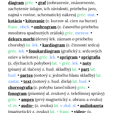
diagram
gréc.
graf
(zobrazenie, znázornenie,
zachytenie údajov, ich závislosti, priebehu javu,
najmä v rovine, schematický nákres)
gréc.
mat.
kotácia
kótovanie
(z. kurzov al. cien na burze)
franc.
obch.
ombrogram
(z. časového priebehu
množstva spadnutých zrážok)
gréc.
meteor.
dekurs morbi
(denný lek. záznam o priebehu
choroby)
lat.
lek.
kardiogram
(z. činnosti srdca)
gréc.
lek.
fonokardiogram
(grafický z. srdcových
oziev a šelestov)
gréc.
lek.
sprigram
sprigrafia
(z. dýchacích pohybov)
lat. + gréc.
lek.
noty
(písaný al. tlačený z. hud. skladby)
lat.
part
lat.
hud.
partes
(notový z. jedného hlasu skladby)
lat.
zastar.
text
(notový z. hud. diela)
lat.
hud.
choreografia
(z. pohybu tanečníkov)
gréc.
fonogram
(písomný al. zvukový z. telefónnej správy)
gréc.
ampex
(prvý magnetický z. obrazu a zvuku)
vl. m.
audio-
(z. zvuku)
lat.
v zlož. sl.
audiokazeta
(magnetický z. zvuku)
lat. + franc.
video-
(z.