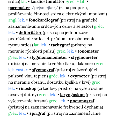
srdca)
lat.
kardiostimulátor
gréc. + lat.
pacemaker
/pejsmejker/
(z. na podporu,
posilňovanie činnosti srdca elektrickými impulzmi)
angl.
lek.
fonokardiograf
(prístroj na grafické
zaznamenávanie srdcových oziev a šelestov)
gréc.
lek.
defibrilátor
(prístroj na jednorazové
podráždenie srdca el. prúdom pre obnovenie
rytmu srdca)
lat.
lek.
tachygraf
(prístroj na
meranie rýchlosti pulzu)
gréc.
lek.
tonometer
gréc.
lek.
sfygmomanometer
sfygmometer
(prístroj na meranie krvného tlaku, tlakomer)
gréc.
lek. zastar.
sfygmograf
(prístroj znázorňujúci
pulzovú vlnu tepien)
gréc.
lek.
oxymeter
(prístroj
na meranie obsahu, dostatku kyslíka v krvi)
gréc.
lek.
rinoskop
(zrkadlový prístroj na vyšetrovanie
nosovej dutiny)
gréc.
lek.
laryngoskop
(prístroj na
vyšetrovanie hrtana)
gréc.
lek.
pneumograf
(prístroj na zaznamenávanie frekvencií dýchania)
gréc.
lek.
sprigraf
(prístroj na zaznamenávanie