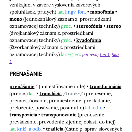
vznikajúci v závere vyslovenia záverových
spoluhlások, prídych)
lat.
lingv. fon.
monofónia
mono
(jednokanálový záznam z. prostriedkami
oznamovacej techniky)
gréc.
stereofónia
stereo
(dvojkanálový záznam z. prostriedkami
oznamovacej techniky)
gréc.
kvadofónia
(štvorkanálový záznam z. prostriedkami
oznamovacej techniky)
lat.+gréc.
porovnaj
tón 1
hlas
1
PRENÁŠANIE
2
prenášanie
(umiestňovanie inde)
transformácia
(prenos)
lat.
translácia
/tranz-/
(prenesenie,
premiestňovanie, premiestnenie, prekladanie,
preloženie, posúvanie, posunutie)
lat.
odb.
transpozícia
transponovanie
(prenesenie,
prevádzanie, prevedenie z jednej oblasti do inej)
lat.
kniž. a odb.
tradícia
(ústne p. správ, slovesných