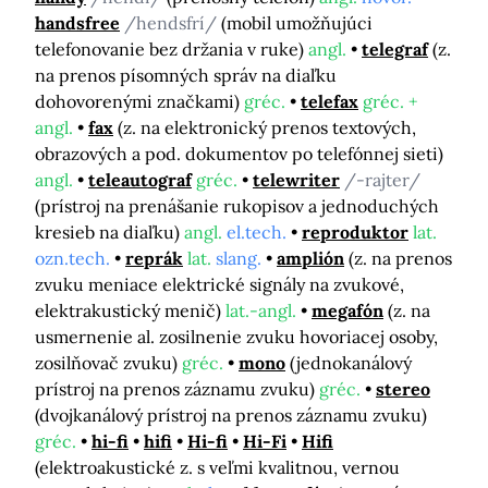
handsfree
/hendsfrí/
(mobil umožňujúci
telefonovanie bez držania v ruke)
angl.
telegraf
(z.
na prenos písomných správ na diaľku
dohovorenými značkami)
gréc.
telefax
gréc. +
angl.
fax
(z. na elektronický prenos textových,
obrazových a pod. dokumentov po telefónnej sieti)
angl.
teleautograf
gréc.
telewriter
/-rajter/
(prístroj na prenášanie rukopisov a jednoduchých
kresieb na diaľku)
angl.
el.tech.
reproduktor
lat.
ozn.tech.
reprák
lat.
slang.
amplión
(z. na prenos
zvuku meniace elektrické signály na zvukové,
elektrakustický menič)
lat.-angl.
megafón
(z. na
usmernenie al. zosilnenie zvuku hovoriacej osoby,
zosilňovač zvuku)
gréc.
mono
(jednokanálový
prístroj na prenos záznamu zvuku)
gréc.
stereo
(dvojkanálový prístroj na prenos záznamu zvuku)
gréc.
hi-fi
hifi
Hi-fi
Hi-Fi
Hifi
(elektroakustické z. s veľmi kvalitnou, vernou