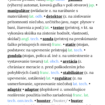
(výherný automat, kovová guľka v poli otvorov)
jap.
manipulátor
(ovládacie z. na narábanie s
materiálom)
lat.
odb.
detektor
(z. na zisťovanie
prítomnosti niečoho, určitého javu, napr. plynov v
bani, žiarenia a pod.)
lat.
tester
(prístroj, v kt. sa
vykonáva skúška na zistenie hodnôt, vlastností,
skúšač)
angl.
tech.
sonda
(prístroj na preskúmanie
ťažko prístupných miest)
franc.
statív
(stojan,
podstavec na upevnenie prístroja)
lat.
tech.
gondola
(stojan, polica al. iné z. na umiestnenie a
vystavovanie tovaru)
tal.
obch.
aretácia
(z.
chrániace meracie z. pred poškodením jeho
pohyblivých častí)
franc.
tech.
stabilizátor
(z. na
upevnenie, ustálenie)
lat.
regulátor
(z. na
usmerňovanie, upravovanie niečoho)
lat. tech.
adaptér
adaptor
(doplnkové z. umožňujúce
rozšírenie použitia iného zariadenia)
franc. lat.
tech. ozn.tech.
booster
/buster/
buster