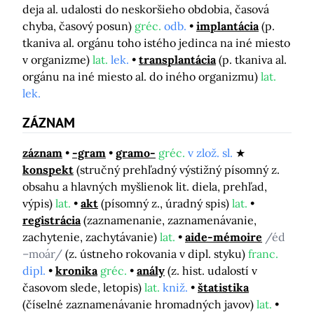
deja al. udalosti do neskoršieho obdobia, časová
chyba, časový posun)
gréc.
odb.
implantácia
(p.
tkaniva al. orgánu toho istého jedinca na iné miesto
v organizme)
lat.
lek.
transplantácia
(p. tkaniva al.
orgánu na iné miesto al. do iného organizmu)
lat.
lek.
ZÁZNAM
záznam
-gram
gramo-
gréc.
v zlož. sl.
konspekt
(stručný prehľadný výstižný písomný z.
obsahu a hlavných myšlienok lit. diela, prehľad,
výpis)
lat.
akt
(písomný z., úradný spis)
lat.
registrácia
(zaznamenanie, zaznamenávanie,
zachytenie, zachytávanie)
lat.
aide-mémoire
/éd
–moár/
(z. ústneho rokovania v dipl. styku)
franc.
dipl.
kronika
gréc.
anály
(z. hist. udalostí v
časovom slede, letopis)
lat.
kniž.
štatistika
(číselné zaznamenávanie hromadných javov)
lat.