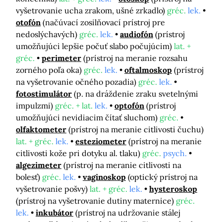
vyšetrovanie ucha zrakom, ušné zrkadlo)
gréc.
lek.
otofón
(načúvací zosilňovací prístroj pre
nedoslýchavých)
gréc.
lek.
audiofón
(prístroj
umožňujúci lepšie počuť slabo počujúcim)
lat. +
gréc.
perimeter
(prístroj na meranie rozsahu
zorného poľa oka)
gréc.
lek.
oftalmoskop
(prístroj
na vyšetrovanie očného pozadia)
gréc.
lek.
fotostimulátor
(p. na dráždenie zraku svetelnými
impulzmi)
gréc. + lat.
lek.
optofón
(prístroj
umožňujúci nevidiacim čítať sluchom)
gréc.
olfaktometer
(prístroj na meranie citlivosti čuchu)
lat. + gréc.
lek.
esteziometer
(prístroj na meranie
citlivosti kože pri dotyku al. tlaku)
gréc.
psych.
algezimeter
(prístroj na meranie citlivosti na
bolesť)
gréc.
lek.
vaginoskop
(optický prístroj na
vyšetrovanie pošvy)
lat. + gréc.
lek.
hysteroskop
(prístroj na vyšetrovanie dutiny maternice)
gréc.
lek.
inkubátor
(prístroj na udržovanie stálej