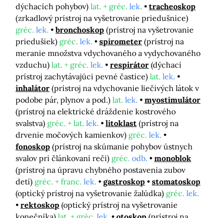
dýchacích pohybov)
lat. + gréc.
lek.
tracheoskop
(zrkadlový prístroj na vyšetrovanie priedušnice)
gréc.
lek.
bronchoskop
(prístroj na vyšetrovanie
priedušiek)
gréc.
lek.
spirometer
(prístroj na
meranie množstva vdychovaného a vydychovaného
vzduchu)
lat. + gréc.
lek.
respirátor
(dýchací
prístroj zachytávajúci pevné častice)
lat.
lek.
inhalátor
(prístroj na vdychovanie liečivých látok v
podobe pár, plynov a pod.)
lat.
lek.
myostimulátor
(prístroj na elektrické dráždenie kostrového
svalstva)
gréc. + lat.
lek.
litoklast
(prístroj na
drvenie močových kamienkov)
gréc.
lek.
fonoskop
(prístroj na skúmanie pohybov ústnych
svalov pri článkovaní reči)
gréc.
odb.
monoblok
(prístroj na úpravu chybného postavenia zubov
detí)
gréc. + franc.
lek.
gastroskop
stomatoskop
(optický prístroj na vyšetrovanie žalúdka)
gréc.
lek.
rektoskop
(optický prístroj na vyšetrovanie
konečníka)
lat. + gréc.
lek.
otoskop
(prístroj na