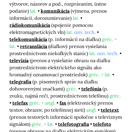
výtvorov, názorov a pod., rozprávaním, ústne
podanie)
lat.
komunikácia
(výmena, prenos
informácií, dorozumievanie)
lat.
rádiokomunikácia
(spojenie pomocou
elektromagnetických vĺn)
lat.
ozn. tech.
telekomunikácia
(p. informácií na diaľku)
gréc. +
lat.
retranslácia
(diaľkový prenos vysielania
prostredníctvom niekoľkých staníc)
lat.
ozn. tech.
televízia
(prenos a vysielanie obrazu na diaľku
prostredníctvom elektrického signálu ako
hromadný oznamovací prostriedok)
gréc. + lat.
telegrafia
(p. písomných správ na diaľku
dohovorenými značkami)
gréc.
telefónia
(p.
zvuku, najmä reči, prostredníctvom telefónu)
gréc.
telefax
gréc. + angl.
fax
(elektronický prenos
textov, obrazov, po telefónnej sieti)
angl.
teletext
(prenos textových informácií spoločne s televíznym
signálom)
gréc. + lat.
telefotografia
telefoto
(prenos obrazov na diaľku elektrickým signálom)