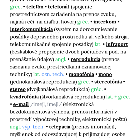
gréc.
telefón
telefonát
(spojenie
prostredníctvom zariadenia na prenos zvuku,
najmä reči, na diaľku, hovor)
gréc.
interkom
interkomunikácia
(systém na dorozumievanie
posádky dopravného prostriedku al. veľkého stroja,
telekomunikačné spojenie posádky)
lat.
infraport
(bezkáblové prepojenie dvoch počítačov a pod. na
prenášanie údajov)
angl.
reprodukcia
(prenos
záznamu zvuku prostriedkami oznamovacej
techniky)
lat.
ozn. tech.
monofónia
mono
(jednokanálová reprodukcia)
gréc.
stereofónia
stereo
(dvojkanálová reprodukcia)
gréc.
kvadrofónia
(štvorkanálová reprodukcia)
lat. + gréc.
e-mail
/imejl, ímejl/
(elektronická
bezdokumentová výmena, prenos informácií v
prostredí výpočtovej techniky, elektronická pošta)
angl.
výp. tech.
telepatia
(prenos informácií,
myšlienok od odovzdávajúcej k prijímajúcej osobe