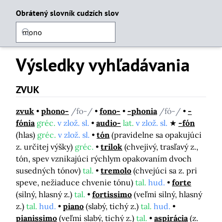
Obrátený slovník cudzích slov
Výsledky vyhľadávania
ZVUK
zvuk
phono-
/fo-/
fono-
-phonia
/fó-/
-
fónia
gréc.
v zlož. sl.
audio-
lat.
v zlož. sl.
-fón
(hlas)
gréc.
v zlož. sl.
tón
(pravidelne sa opakujúci
z. určitej výšky)
gréc.
trilok
(chvejivý, trasľavý z.,
tón, spev vznikajúci rýchlym opakovaním dvoch
susedných tónov)
tal.
tremolo
(chvejúci sa z. pri
speve, nežiaduce chvenie tónu)
tal.
hud.
forte
(silný, hlasný z.)
tal.
fortissimo
(veľmi silný, hlasný
z.)
tal.
hud.
piano
(slabý, tichý z.)
tal.
hud.
pianissimo
(veľmi slabý, tichý z.)
tal.
aspirácia
(z.