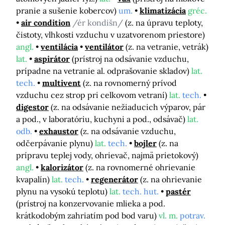
pranie a sušenie kobercov)
um.
klimatizácia
gréc.
air condition
/ér kondišn/
(z. na úpravu teploty,
čistoty, vlhkosti vzduchu v uzatvorenom priestore)
angl.
ventilácia
ventilátor
(z. na vetranie, vetrák)
lat.
aspirátor
(prístroj na odsávanie vzduchu,
prípadne na vetranie al. odprašovanie skladov)
lat.
tech.
multivent
(z. na rovnomerný prívod
vzduchu cez strop pri celkovom vetraní)
lat.
tech.
digestor
(z. na odsávanie nežiaducich výparov, pár
a pod., v laboratóriu, kuchyni a pod., odsávač)
lat.
odb.
exhaustor
(z. na odsávanie vzduchu,
odčerpávanie plynu)
lat.
tech.
bojler
(z. na
prípravu teplej vody, ohrievač, najmä prietokový)
angl.
kalorizátor
(z. na rovnomerné ohrievanie
kvapalín)
lat.
tech.
regenerátor
(z. na ohrievanie
plynu na vysokú teplotu)
lat.
tech. hut.
pastér
(prístroj na konzervovanie mlieka a pod.
krátkodobým zahriatím pod bod varu)
vl. m.
potrav.