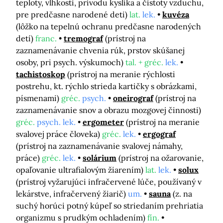
teploty, vlhkosti, prívodu kyslíka a čistoty vzduchu,
pre predčasne narodené deti)
lat.
lek.
kuvéza
(lôžko na tepelnú ochranu predčasne narodených
detí)
franc.
tremograf
(prístroj na
zaznamenávanie chvenia rúk, prstov skúšanej
osoby, pri psych. výskumoch)
tal. + gréc.
lek.
tachistoskop
(prístroj na meranie rýchlosti
postrehu, kt. rýchlo strieda kartičky s obrázkami,
písmenami)
gréc.
psych.
oneirograf
(prístroj na
zaznamenávanie snov a obrazu mozgovej činnosti)
gréc.
psych. lek.
ergometer
(prístroj na meranie
svalovej práce človeka)
gréc.
lek.
ergograf
(prístroj na zaznamenávanie svalovej námahy,
práce)
gréc.
lek.
solárium
(prístroj na ožarovanie,
opaľovanie ultrafialovým žiarením)
lat.
lek.
solux
(prístroj vyžarujúci infračervené lúče, používaný v
lekárstve, infračervený žiarič)
um.
sauna
(z. na
suchý horúci potný kúpeľ so striedaním prehriatia
organizmu s prudkým ochladením)
fín.