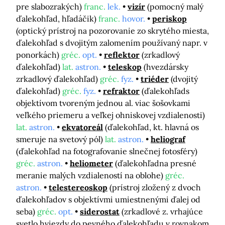
pre slabozrakých)
franc.
lek.
vizír
(pomocný malý
ďalekohľad, hľadáčik)
franc.
hovor.
periskop
(optický prístroj na pozorovanie zo skrytého miesta,
ďalekohľad s dvojitým zalomením používaný napr. v
ponorkách)
gréc.
opt.
reflektor
(zrkadlový
ďalekohľad)
lat.
astron.
teleskop
(hvezdársky
zrkadlový ďalekohľad)
gréc.
fyz.
triéder
(dvojitý
ďalekohľad)
gréc.
fyz.
refraktor
(ďalekohľads
objektívom tvoreným jednou al. viac šošovkami
veľkého priemeru a veľkej ohniskovej vzdialenosti)
lat.
astron.
ekvatoreál
(ďalekohľad, kt. hlavná os
smeruje na svetový pól)
lat.
astron.
heliograf
(ďalekohľad na fotografovanie slnečnej fotosféry)
gréc.
astron.
heliometer
(ďalekohľadna presné
meranie malých vzdialeností na oblohe)
gréc.
astron.
telestereoskop
(prístroj zložený z dvoch
ďalekohľadov s objektívmi umiestnenými ďalej od
seba)
gréc.
opt.
siderostat
(zrkadlové z. vrhajúce
svetlo hviezdy do pevného ďalekohľadu v rovnakom