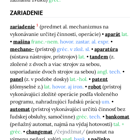
ZARIADENIE
1
zariadenie
(predmet al. mechanizmus na
vykonávanie určitej činnosti, operácie)
aparát
lat.
mašina
franc.-nem.
hovor. zastar. al. expr.
mechano-
(prístroj)
gréc. v zlož. sl.
aparatúra
(sústava nástrojov, prístrojov)
lat.
tandem
(z.
zložené z dvoch a viac strojov za sebou,
usporiadanie dvoch strojov za sebou)
angl.
tech.
panel
(z. v podobe dosky)
lat.-hol.
patent
(dômyselné z.)
lat.
hovor. aj iron.
robot
(prístroj
vykonávajúci zložité operácie podľa vloženého
programu, nahradzujúci ľudskú prácu)
um.
automat
(prístroj vykonávajúci určitú činnosť bez
ľudskej obsluhy, samočinne)
gréc.
tech.
bankomat
(peňažný automat, najmä na výdaj hotovosti)
tal. +
gréc.
changemat
/čejndžmat/
(automat na
výmenu peňazí, valút)
angl.
bank.
pačinko