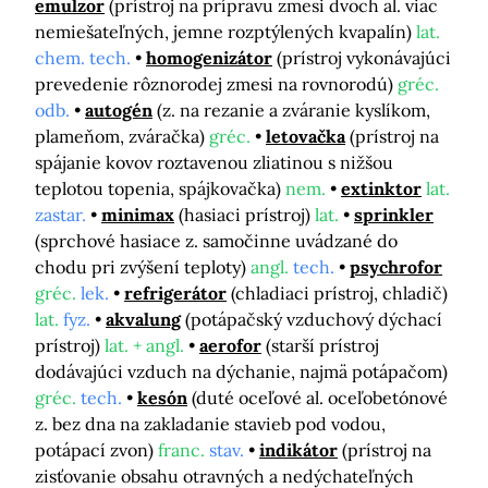
emulzor
(prístroj na prípravu zmesi dvoch al. viac
nemiešateľných, jemne rozptýlených kvapalín)
lat.
chem. tech.
homogenizátor
(prístroj vykonávajúci
prevedenie rôznorodej zmesi na rovnorodú)
gréc.
odb.
autogén
(z. na rezanie a zváranie kyslíkom,
plameňom, zváračka)
gréc.
letovačka
(prístroj na
spájanie kovov roztavenou zliatinou s nižšou
teplotou topenia, spájkovačka)
nem.
extinktor
lat.
zastar.
minimax
(hasiaci prístroj)
lat.
sprinkler
(sprchové hasiace z. samočinne uvádzané do
chodu pri zvýšení teploty)
angl.
tech.
psychrofor
gréc.
lek.
refrigerátor
(chladiaci prístroj, chladič)
lat.
fyz.
akvalung
(potápačský vzduchový dýchací
prístroj)
lat. + angl.
aerofor
(starší prístroj
dodávajúci vzduch na dýchanie, najmä potápačom)
gréc.
tech.
kesón
(duté oceľové al. oceľobetónové
z. bez dna na zakladanie stavieb pod vodou,
potápací zvon)
franc.
stav.
indikátor
(prístroj na
zisťovanie obsahu otravných a nedýchateľných