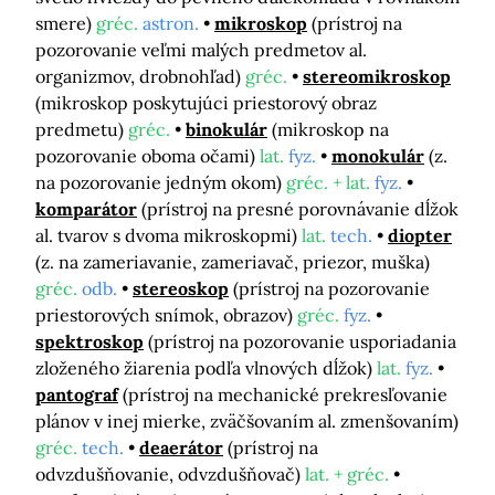
smere)
gréc.
astron.
mikroskop
(prístroj na
pozorovanie veľmi malých predmetov al.
organizmov, drobnohľad)
gréc.
stereomikroskop
(mikroskop poskytujúci priestorový obraz
predmetu)
gréc.
binokulár
(mikroskop na
pozorovanie oboma očami)
lat.
fyz.
monokulár
(z.
na pozorovanie jedným okom)
gréc. + lat.
fyz.
komparátor
(prístroj na presné porovnávanie dĺžok
al. tvarov s dvoma mikroskopmi)
lat.
tech.
diopter
(z. na zameriavanie, zameriavač, priezor, muška)
gréc.
odb.
stereoskop
(prístroj na pozorovanie
priestorových snímok, obrazov)
gréc.
fyz.
spektroskop
(prístroj na pozorovanie usporiadania
zloženého žiarenia podľa vlnových dĺžok)
lat.
fyz.
pantograf
(prístroj na mechanické prekresľovanie
plánov v inej mierke, zväčšovaním al. zmenšovaním)
gréc.
tech.
deaerátor
(prístroj na
odvzdušňovanie, odvzdušňovač)
lat. + gréc.