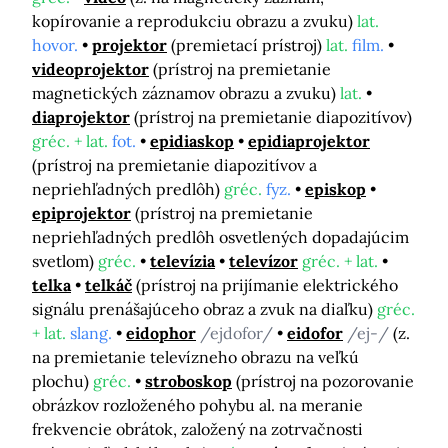
kopírovanie a reprodukciu obrazu a zvuku)
lat.
hovor.
projektor
(premietací prístroj)
lat.
film.
videoprojektor
(prístroj na premietanie
magnetických záznamov obrazu a zvuku)
lat.
diaprojektor
(prístroj na premietanie diapozitívov)
gréc. + lat.
fot.
epidiaskop
epidiaprojektor
(prístroj na premietanie diapozitívov a
nepriehľadných predlôh)
gréc.
fyz.
episkop
epiprojektor
(prístroj na premietanie
nepriehľadných predlôh osvetlených dopadajúcim
svetlom)
gréc.
televízia
televízor
gréc. + lat.
telka
telkáč
(prístroj na prijímanie elektrického
signálu prenášajúceho obraz a zvuk na diaľku)
gréc.
+ lat.
slang.
eidophor
/ejdofor/
eidofor
/ej-/
(z.
na premietanie televízneho obrazu na veľkú
plochu)
gréc.
stroboskop
(prístroj na pozorovanie
obrázkov rozloženého pohybu al. na meranie
frekvencie obrátok, založený na zotrvačnosti