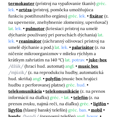
termokauter
(prístroj na vypaľovanie tkanív)
gréc.
lek.
ortéza
(prístroj, pomôcka umožňujúca
funkciu postihnutého orgánu)
gréc.
lek.
fixátor
(z.
na upevnenie, znehybnenie zlomeniny, upevňovač)
lat.
lek.
pulmotor
(kriesiaci prístroj na umelé
dýchanie používaný pri poruchách dýchania)
lat.
lek.
reanimátor
(záchranný oživovací prístroj na
umelé dýchanie a pod.)
lat.
lek.
palarizátor
(z. na
ničenie mikroorganizmov v mlieku rýchlym a
krátkym zahriatím na 140 °C)
lat.
potrav.
juke-box
/džúk/
(hrací hud. automat)
angl.
music box
/mjúzik/
(z. na reprodukciu hudby, automatická
hud. skriňa)
angl.
polyfón
(music box hrajúci
hudbu z perforovanej platne)
gréc.
hud.
telekomunikácia
telekomunikácie
(z. na prenos
informácií na diaľku)
gréc. + lat.
telefón
(z. na
prenos zvuku, najmä reči, na diaľku)
gréc.
ligifón
ligyfón
(hlasný banský telefón)
gréc.
ban.
mobil
handy
/hendi/
(prenosný telefón)
angl.
hovor.