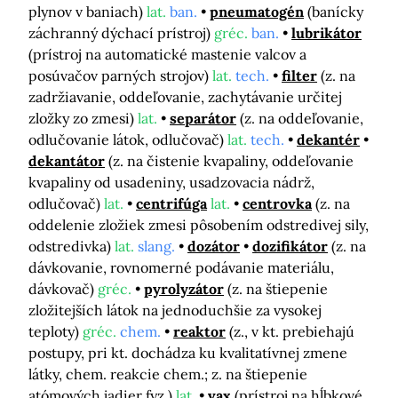
plynov v baniach)
lat.
ban.
pneumatogén
(banícky
záchranný dýchací prístroj)
gréc.
ban.
lubrikátor
(prístroj na automatické mastenie valcov a
posúvačov parných strojov)
lat.
tech.
filter
(z. na
zadržiavanie, oddeľovanie, zachytávanie určitej
zložky zo zmesi)
lat.
separátor
(z. na oddeľovanie,
odlučovanie látok, odlučovač)
lat.
tech.
dekantér
dekantátor
(z. na čistenie kvapaliny, oddeľovanie
kvapaliny od usadeniny, usadzovacia nádrž,
odlučovač)
lat.
centrifúga
lat.
centrovka
(z. na
oddelenie zložiek zmesi pôsobením odstredivej sily,
odstredivka)
lat.
slang.
dozátor
dozifikátor
(z. na
dávkovanie, rovnomerné podávanie materiálu,
dávkovač)
gréc.
pyrolyzátor
(z. na štiepenie
zložitejších látok na jednoduchšie za vysokej
teploty)
gréc.
chem.
reaktor
(z., v kt. prebiehajú
postupy, pri kt. dochádza ku kvalitatívnej zmene
látky, chem. reakcie chem.; z. na štiepenie
atómových jadier fyz.)
lat.
vax
(prístroj na hĺbkové