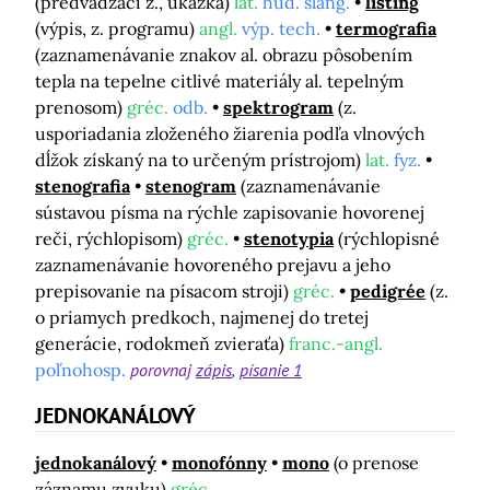
(predvádzací z., ukážka)
lat.
hud. slang.
listing
(výpis, z. programu)
angl.
výp. tech.
termografia
(zaznamenávanie znakov al. obrazu pôsobením
tepla na tepelne citlivé materiály al. tepelným
prenosom)
gréc.
odb.
spektrogram
(z.
usporiadania zloženého žiarenia podľa vlnových
dĺžok získaný na to určeným prístrojom)
lat.
fyz.
stenografia
stenogram
(zaznamenávanie
sústavou písma na rýchle zapisovanie hovorenej
reči, rýchlopisom)
gréc.
stenotypia
(rýchlopisné
zaznamenávanie hovoreného prejavu a jeho
prepisovanie na písacom stroji)
gréc.
pedigrée
(z.
o priamych predkoch, najmenej do tretej
generácie, rodokmeň zvieraťa)
franc.-angl.
poľnohosp.
porovnaj
zápis
písanie 1
JEDNOKANÁLOVÝ
jednokanálový
monofónny
mono
(o prenose
záznamu zvuku)
gréc.