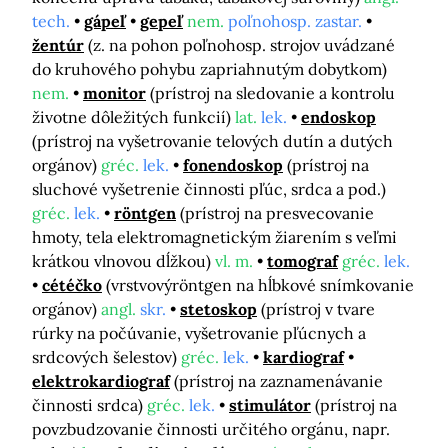
tech.
gápeľ
gepeľ
nem.
poľnohosp. zastar.
žentúr
(z. na pohon poľnohosp. strojov uvádzané
do kruhového pohybu zapriahnutým dobytkom)
nem.
monitor
(prístroj na sledovanie a kontrolu
životne dôležitých funkcií)
lat.
lek.
endoskop
(prístroj na vyšetrovanie telových dutín a dutých
orgánov)
gréc.
lek.
fonendoskop
(prístroj na
sluchové vyšetrenie činnosti pľúc, srdca a pod.)
gréc.
lek.
röntgen
(prístroj na presvecovanie
hmoty, tela elektromagnetickým žiarením s veľmi
krátkou vlnovou dĺžkou)
vl. m.
tomograf
gréc.
lek.
cétéčko
(vrstvovýröntgen na hĺbkové snímkovanie
orgánov)
angl.
skr.
stetoskop
(prístroj v tvare
rúrky na počúvanie, vyšetrovanie pľúcnych a
srdcových šelestov)
gréc.
lek.
kardiograf
elektrokardiograf
(prístroj na zaznamenávanie
činnosti srdca)
gréc.
lek.
stimulátor
(prístroj na
povzbudzovanie činnosti určitého orgánu, napr.