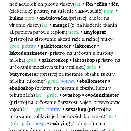
nežiaducich chĺpkov a vlasov)
lat.
fön
föhn
fén
(elektrický prístroj na sušenie vlasov, sušič)
nem.
kulma
nem.
ondulovačka
(prístroj, kliešte na
vlnenie vlasov)
lat.
mangeľ
(z. na hladenie tkanín
al. papiera parou a teplom)
nem.
amylograf
(prístroj na zisťovanie akosti raže a ražnej múky)
gréc.
potrav.
galaktometer
laktomer
laktodenzimeter
(prístroj na určovanie hustoty
mlieka)
gréc.
galaktoskop
laktoskop
(prístroj na
určovanie množstva tuku v mlieku)
gréc.
butyrometer
(prístroj na meranie obsahu tuku v
mlieku, tukomer)
gréc.
potrav.
ebuliometer
ebulioskop
(prístroj na meranie obsahu liehu v
tekutinách)
lat. + gréc.
ovoskop
ovodenzimeter
(prístroj na určovanie čerstvosti vajec, presvecovač
vajec)
lat. + gréc.
potrav.
sexaskop
(prístroj na
určovanie pohlavia jednodňových kureniec)
lat. +
gréc.
poľnohosp.
redrying
/ridraj-/
(p. na
konečnú úpravu tabaku, tabakovej suroviny)
angl.