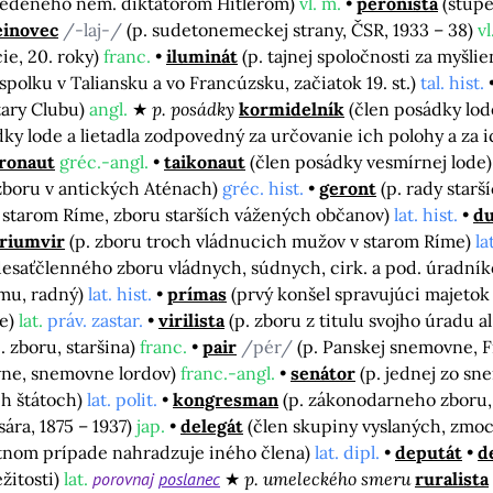
vedeného nem. diktátorom Hitlerom)
vl. m.
perónista
(stúp
einovec
/-laj-/
(p. sudetonemeckej strany, ČSR, 1933 – 38)
vl
cie, 20. roky)
franc.
iluminát
(p. tajnej spoločnosti za myšlie
spolku v Taliansku a vo Francúzsku, začiatok 19. st.)
tal. hist.
tary Clubu)
angl.
p. posádky
kormidelník
(člen posádky lo
dky lode a lietadla zodpovedný za určovanie ich polohy a za 
ronaut
gréc.-angl.
taikonaut
(člen posádky vesmírnej lode
zboru v antických Aténach)
gréc. hist.
geront
(p. rady starš
y v starom Ríme, zboru starších vážených občanov)
lat. hist.
du
triumvir
(p. zboru troch vládnucich mužov v starom Ríme)
la
desaťčlenného zboru vládnych, súdnych, cirk. a pod. úradní
zmu, radný)
lat. hist.
prímas
(prvý konšel spravujúci majetok
de)
lat.
práv. zastar.
virilista
(p. zboru z titulu svojho úradu a
p. zboru, staršina)
franc.
pair
/pér/
(p. Panskej snemovne, F
ovne, snemovne lordov)
franc.-angl.
senátor
(p. jednej zo s
ch štátoch)
lat. polit.
kongresman
(p. zákonodarneho zboru
ára, 1875 – 1937)
jap.
delegát
(člen skupiny vyslaných, zmo
nutnom prípade nahradzuje iného člena)
lat. dipl.
deputát
d
žitosti)
lat.
porovnaj
poslanec
p. umeleckého smeru
ruralista