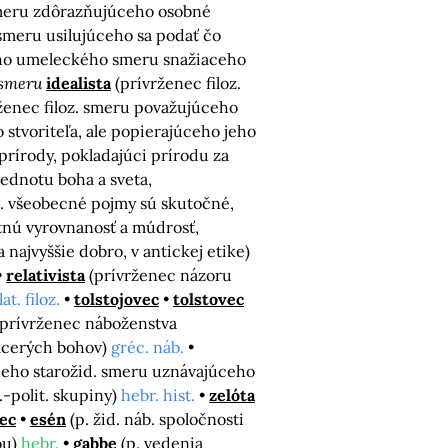
meru zdôrazňujúceho osobné
meru usilujúceho sa podať čo
ho umeleckého smeru snažiaceho
. smeru
idealista
(prívrženec filoz.
ženec filoz. smeru považujúceho
stvoriteľa, ale popierajúceho jeho
prírody, pokladajúci prírodu za
jednotu boha a sveta,
t. všeobecné pojmy sú skutočné,
otnú vyrovnanosť a múdrosť,
 najvyššie dobro, v antickej etike)
relativista
(prívrženec názoru
lat. filoz.
tolstojovec
tolstovec
(prívrženec náboženstva
acerých bohov)
gréc. náb.
neho starožid. smeru uznávajúceho
b.-polit. skupiny)
hebr. hist.
zelóta
ec
esén
(p. žid. náb. spoločnosti
ou)
hebr.
gabbe
(p. vedenia