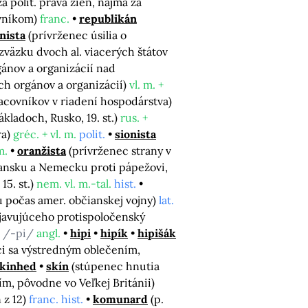
a polit. práva žien, najmä za
ovníkom)
franc.
republikán
nista
(prívrženec úsilia o
zväzku dvoch al. viacerých štátov
ánov a organizácií nad
ch orgánov a organizácií)
vl. m. +
racovníkov v riadení hospodárstva)
ladoch, Rusko, 19. st.)
rus. +
ra)
gréc. + vl. m.
polit.
sionista
m.
oranžista
(prívrženec strany v
liansku a Nemecku proti pápežovi,
15. st.)
nem. vl. m.-tal.
hist.
 počas amer. občianskej vojny)
lat.
javujúceho protispoločenský
/-pi/
angl.
hipi
hipík
hipišák
ci sa výstredným oblečením,
kinhed
skín
(stúpenec hnutia
ím, pôvodne vo Veľkej Británii)
 z 12)
franc. hist.
komunard
(p.