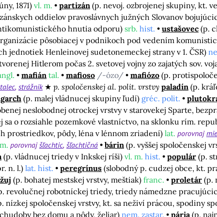
úny, 1871)
vl. m.
partizán
(p. nevoj. ozbrojenej skupiny, kt.
izánskych oddielov pravoslávnych južných Slovanov bojujúcich
antikomunistického hnutia odporu)
srb.
hist.
ustašovec
(p. 
 organizácie pôsobiacej v podnikoch pod vedením komunistick
ch jednotiek Henleinovej sudetonemeckej strany v 1. ČSR)
ne
orenej Hitlerom počas 2. svetovej vojny zo zajatých sov. vo
angl.
mafián
tal.
mafioso
/-ózo/
mafiózo
(p. protispolo
talec
strážnik
p. spoločenskej al. polit. vrstvy
paladín
(p. krá
igarch
(p. malej vládnucej skupiny ľudí)
gréc. polit.
plutokr
benej neslobodnej otrockej vrstvy v starovekej Sparte, bezpr
cej sa o rozsiahle pozemkové vlastníctvo, na sklonku rím. repu
ch prostriedkov, pôdy, léna v lénnom zriadení)
lat.
porovnaj
mie
m.
porovnaj
šľachtic
šľachtičná
bárin
(p. vyššej spoločenskej v
a
(p. vládnucej triedy v Inkskej ríši)
vl. m.
hist.
populár
(p. s
. n. l.)
lat. hist.
peregrínus
(slobodný p. cudzej obce, kt. p
žuj
(p. bohatej mestskej vrstvy, meštiak)
franc.
proletár
(p.
; p. revolučnej robotníckej triedy, triedy námedzne pracujúc
p. nízkej spoločenskej vrstvy, kt. sa neživí prácou, spodiny sp
 chudoby bez domu a pôdy, želiar)
nem. zastar.
pária
(p. naj