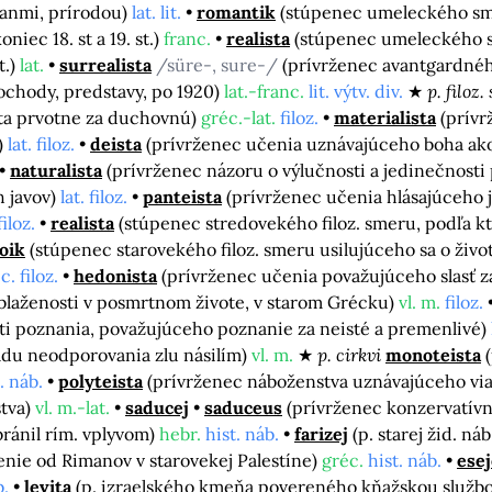
čanmi, prírodou)
lat. lit.
romantik
(stúpenec umeleckého s
oniec 18. st a 19. st.)
franc.
realista
(stúpenec umeleckého s
t.)
lat.
surrealista
/süre-, sure-/
(prívrženec avantgardné
chody, predstavy, po 1920)
lat.-franc.
lit. výtv. div.
p. filoz
ta prvotne za duchovnú)
gréc.-lat.
filoz.
materialista
(prívr
)
lat. filoz.
deista
(prívrženec učenia uznávajúceho boha ako 
naturalista
(prívrženec názoru o výlučnosti a jedinečnosti 
h javov)
lat. filoz.
panteista
(prívrženec učenia hlásajúceho 
filoz.
realista
(stúpenec stredovekého filoz. smeru, podľa k
oik
(stúpenec starovekého filoz. smeru usilujúceho sa o živ
c. filoz.
hedonista
(prívrženec učenia považujúceho slasť za
 blaženosti v posmrtnom živote, v starom Grécku)
vl. m.
filoz.
i poznania, považujúceho poznanie za neisté a premenlivé)
adu neodporovania zlu násilím)
vl. m.
p. cirkvi
monoteista
. náb.
polyteista
(prívrženec náboženstva uznávajúceho vi
stva)
vl. m.-lat.
saducej
saduceus
(prívrženec konzervatív
bránil rím. vplyvom)
hebr.
hist. náb.
farizej
(p. starej žid. ná
odenie od Rimanov v starovekej Palestíne)
gréc.
hist. náb.
esej
b.
levita
(p. izraelského kmeňa povereného kňažskou služb