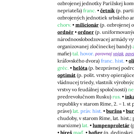
ozbrojenej jednotky Parížskej kom
nepriateľa)
franc.
četník
(p. part
ozbrojených jednotiek srbského 
chorv.
milicionár
(p. ozbrojenej
ordnér
ordner
(p. uniformovaný
národnooslobodzovacej armády vytv
organizovanej zločineckej bandy)
mafie)
tal.
hovor.
porovnaj
vojak
povs
kráľovského dvora)
franc. hist.
ol
gréc.
helóta
(p. bezprávnej podro
optimát
(p. polit. vrstvy opierajú
vládnucej triedy, vlastník výrobný
vrstvy vo feudálnej spoločnosti)
ne
predrevolučnom Rusku)
rus.
ink
republiky v starom Ríme, 2. – 1. st pr
práve)
lat.
práv. hist.
buržoa
bur
chudoby, v starom Ríme, lat. hist.
marxizme)
lat.
lumpenproletár
(
bíreš
maď.
hofier
(p. dedinskej