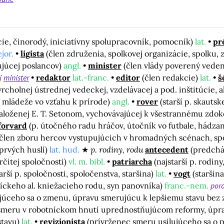
cie, činorodý, iniciatívny spolupracovník, pomocník)
lat.
pr
jor.
ligista
(člen združenia, spolkovej organizácie, spolku, 
ujúcej poslancov)
angl.
minister
(člen vlády poverený vede
j
minister
redaktor
lat.-franc.
editor
(člen redakcie)
lat.
š
vrcholnej ústrednej vedeckej, vzdelávacej a pod. inštitúcie,
 mládeže vo vzťahu k prírode)
angl.
rover
(starší p. skauts
založenej E. T. Setonom, vychovávajúcej k všestrannému zdo
forvard
(p. útočného radu hráčov, útočník vo futbale, hádzan
(člen zboru hercov vystupujúcich v hromadných scénach, s
 prvých huslí)
lat. hud.
p. rodiny, rodu
antecedent
(predchá
určitej spoločnosti)
vl. m. bibl.
patriarcha
(najstarší p. rodin
tarší p. spoločnosti, spoločenstva, staršina)
lat.
vogt
(staršin
íckeho al. kniežacieho rodu, syn panovníka)
franc.-nem.
por
ujúceho sa o zmenu, úpravu smerujúcu k lepšiemu stavu bez
smeru v robotníckom hnutí uprednostňujúcom reformy, úpra
stavu)
lat.
revizionista
(prívrženec smeru usilujúceho sa o