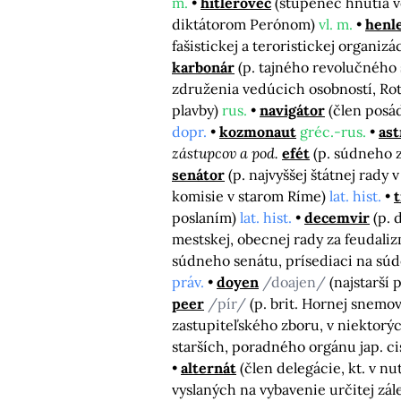
m.
hitlerovec
(stúpenec hnutia 
diktátorom Perónom)
vl. m.
henl
fašistickej a teroristickej organizá
karbonár
(p. tajného revolučného 
združenia vedúcich osobností, Ro
plavby)
rus.
navigátor
(člen posá
dopr.
kozmonaut
gréc.-rus.
ast
zástupcov a pod.
efét
(p. súdneho 
senátor
(p. najvyššej štátnej rad
komisie v starom Ríme)
lat. hist.
poslaním)
lat. hist.
decemvir
(p. 
mestskej, obecnej rady za feudali
súdneho senátu, prísediaci na sú
práv.
doyen
/doajen/
(najstarší 
peer
/pír/
(p. brit. Hornej snem
zastupiteľského zboru, v niektorý
starších, poradného orgánu jap. cis
alternát
(člen delegácie, kt. v 
vyslaných na vybavenie určitej zále