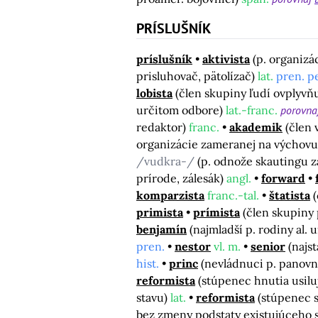
PRÍSLUŠNÍK
príslušník
aktivista
(p. organizá
prisluhovač, pätolízač)
lat.
pren. pe
lobista
(člen skupiny ľudí ovplyvň
určitom odbore)
lat.-franc.
porovna
redaktor)
franc.
akademik
(člen 
organizácie zameranej na výchovu
/vudkra-/
(p. odnože skautingu 
prírode, zálesák)
angl.
forward
komparzista
franc.-tal.
štatista
primista
prímista
(člen skupiny
benjamín
(najmladší p. rodiny al. 
pren.
nestor
vl. m.
senior
(najs
hist.
princ
(nevládnuci p. panovn
reformista
(stúpenec hnutia usil
stavu)
lat.
reformista
(stúpenec 
bez zmeny podstaty existujúceho 