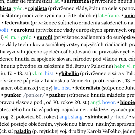
en, častejšie feministka)
lat.
sufražetka
(prívrženec hnutia z
hista
gréc.
rojalista
(prívrženec vlády, štátu na čele s pan
nmi štátnej moci volenými na určité obdobie)
lat.-franc.
unio
.
federalista
(prívrženec štátneho zriadenia založeného na 
polit.
eurokrat
(prívrženec vlády európskych správnych org
ii)
vl. m. + gréc.
eurofil
(prívrženec začlenenia do európsky
ec vlády technikov a sociálnej vrstvy najvyšších riadiacich p
tia vyzdvihujúceho spoločnosť budovanú na pravoslávnych zák
rženec hnutia za spojenie slovan. národov pod vládou rus. cá
 hnutia pôvodne za založenie žid. štátu v Palestíne)
hebr. vl. 
, 17. – 18. st.)
vl. m.
hist.
ghibellin
(prívrženec cisára v Ta
prívrženec pápeža v Taliansku a Nemecku proti cisárovi, 13. – 
amer. občianskej vojny)
lat. hist.
federalista
(stúpenec Juhu
/
punker
/panker/
panker
(stúpenec hnutia mládeže pre
ravou vlasov a pod., od 70. rokov 20. st.)
angl.
hovor.
hippie
otestného hnutia západnej, najmä amer. mládeže, vyznačujú
og, 2. polovica 60. rokov)
angl. slang.
skinhead
/-hed/
s
tické postoje oblečením, vyholenou hlavou, násilným správan
ých síl
paladín
(p. mýtickej voj. družiny Karola Veľkého, jeden