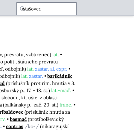
v, prevratu, vzbúrenec)
lat.
o polit., štátneho prevratu
ľ, odbojník)
lat.
zastar. al. expr.
(odbojník)
lat.
zastar.
barikádnik
ud
(príslušník protirím. hnutia v 3.
burský p., 17. – 18. st.)
lat.-maď.
 slobodu, kt. ušiel z oblasti
a
(balkánsky p., zač. 20. st.)
franc.
ribaldovec
(príslušník hnutia za
rv.
basmač
(protiboľševický
.
contras
/ko-/
(nikaragujskí