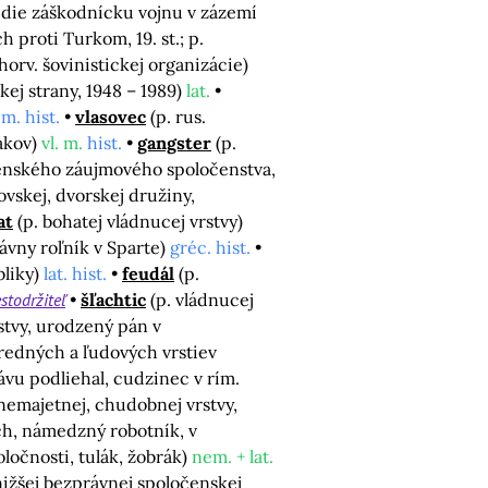
 vedie záškodnícku vojnu v zázemí
 proti Turkom, 19. st.; p.
chorv. šovinistickej organizácie)
ej strany, 1948 – 1989)
lat.
m. hist.
vlasovec
(p. rus.
jakov)
vl. m.
hist.
gangster
(p.
čenského záujmového spoločenstva,
ľovskej, dvorskej družiny,
at
(p. bohatej vládnucej vrstvy)
ávny roľník v Sparte)
gréc. hist.
bliky)
lat. hist.
feudál
(p.
stodržiteľ
šľachtic
(p. vládnucej
rstvy, urodzený pán v
tredných a ľudových vrstiev
rávu podliehal, cudzinec v rím.
 nemajetnej, chudobnej vrstvy,
ich, námedzný robotník, v
oločnosti, tulák, žobrák)
nem. + lat.
nižšej bezprávnej spoločenskej