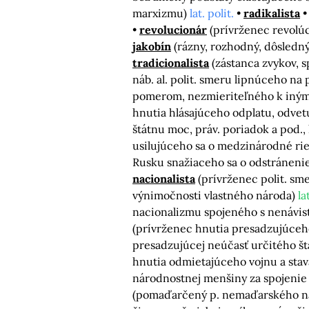
marxizmu)
lat. polit.
radikalista
revolucionár
(prívrženec revolúc
jakobín
(rázny, rozhodný, dôsledn
tradicionalista
(zástanca zvykov, 
náb. al. polit. smeru lipnúceho 
pomerom, nezmieriteľného k iný
hnutia hlásajúceho odplatu, odvet
štátnu moc, práv. poriadok a pod.
usilujúceho sa o medzinárodné rie
Rusku snažiaceho sa o odstránenie
nacionalista
(prívrženec polit. s
výnimočnosti vlastného národa)
la
nacionalizmu spojeného s nenávis
(prívrženec hnutia presadzujúceh
presadzujúcej neúčasť určitého š
hnutia odmietajúceho vojnu a sta
národnostnej menšiny za spojenie
(pomaďarčený p. nemaďarského 