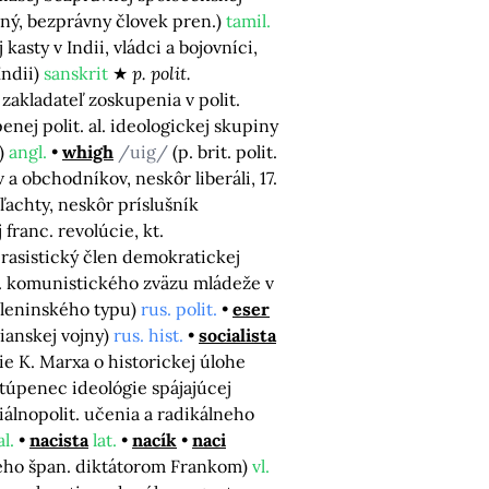
aný, bezprávny človek pren.)
tamil.
 kasty v Indii, vládci a bojovníci,
Indii)
sanskrit
p. polit.
 zakladateľ zoskupenia v polit.
enej polit. al. ideologickej skupiny
y)
angl.
whigh
/uig/
(p. brit. polit.
a obchodníkov, neskôr liberáli, 17.
ľachty, neskôr príslušník
franc. revolúcie, kt.
 rasistický člen demokratickej
. komunistického zväzu mládeže v
 leninského typu)
rus. polit.
eser
ianskej vojny)
rus. hist.
socialista
e K. Marxa o historickej úlohe
stúpenec ideológie spájajúcej
iálnopolit. učenia a radikálneho
al.
nacista
lat.
nacík
naci
ého špan. diktátorom Frankom)
vl.