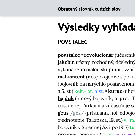
Obrátený slovník cudzích slov
Výsledky vyhľad
POVSTALEC
povstalec
revolucionár
(účastní
jakobín
(rázny, rozhodný, dôsledn
vykonaného malou skupinou, vzb
malkontent
(nespokojenec s polit
(bojovník na narýchlo postavenom 
a 5. st.)
kelt.-lat.
hist.
kuruc
(uhor
hajduk
(ľudový bojovník, p. proti T
obsadenej Turkami a zúčastňuje s
geus
/géz/
(príslušník hol. odboj
zjednotenie Talianska, 19. st.)
vl. m
bojovník v Strednej Ázii po 1917)
tu
proamer. bojovníci)
špan.
porovnaj