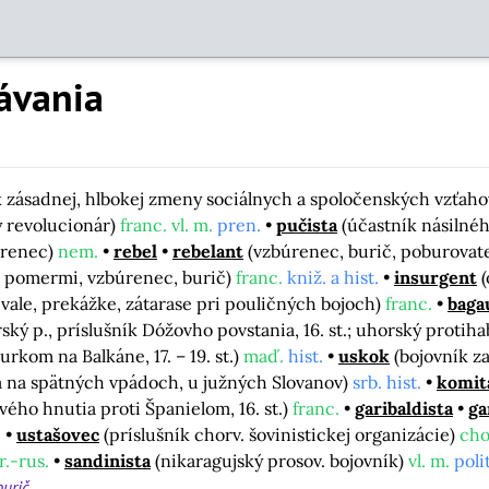
ávania
k zásadnej, hlbokej zmeny sociálnych a spoločenských vzťaho
ý revolucionár)
franc. vl. m.
pren.
pučista
(účastník násilnéh
úrenec)
nem.
rebel
rebelant
(vzbúrenec, burič, poburovate
. pomermi, vzbúrenec, burič)
franc.
kniž. a hist.
insurgent
vale, prekážke, zátarase pri pouličných bojoch)
franc.
baga
ský p., príslušník Dóžovho povstania, 16. st.; uhorský protihabs
urkom na Balkáne, 17. – 19. st.)
maď.
hist.
uskok
(bojovník za
a na spätných vpádoch, u južných Slovanov)
srb. hist.
komit
ového hnutia proti Španielom, 16. st.)
franc.
garibaldista
ga
.
ustašovec
(príslušník chorv. šovinistickej organizácie)
cho
r.-rus.
sandinista
(nikaragujský prosov. bojovník)
vl. m.
polit
burič