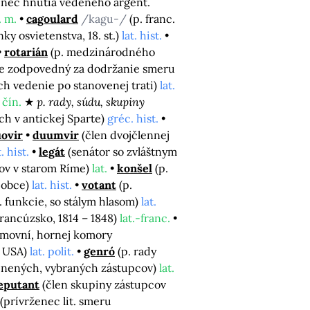
enec hnutia vedeného argent.
. m.
cagoulard
/kagu-/
(p. franc.
nky osvietenstva, 18. st.)
lat. hist.
rotarián
(p. medzinárodného
de zodpovedný za dodržanie smeru
ich vedenie po stanovenej trati)
lat.
)
čín.
p. rady, súdu, skupiny
ích v antickej Sparte)
gréc. hist.
ovir
duumvir
(člen dvojčlennej
t. hist.
legát
(senátor so zvláštnym
kov v starom Ríme)
lat.
konšel
(p.
 obce)
lat. hist.
votant
(p.
l. funkcie, so stálym hlasom)
lat.
rancúzsko, 1814 – 1848)
lat.-franc.
nemovní, hornej komory
, USA)
lat. polit.
genró
(p. rady
cnených, vybraných zástupcov)
lat.
eputant
(člen skupiny zástupcov
(prívrženec lit. smeru