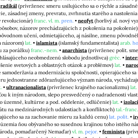
radikál
(prívrženec smeru usilujúceho sa o rýchle a zásadné
ie, zásadnej zmeny, prevratu, zvrhnutia starého a nastoleni
ý revolucionár)
franc. vl. m.
pren.
neofyt
(horlivý al. nový 
spôsobov, názorov prechádzajúcich z pokolenia na pokolenie
na pôvodnom učení, odmietajúceho, aj násilne, zmenu pôvodn
m názorom)
lat.
islamista
(islamský fundamentalista)
arab.
ho
u za porážku)
franc.-nem.
anarchista
(prívrženec polit. s
, hlásajúceho neobmedzenú slobodu jednotlivca)
gréc.
inter
šenie svetových a oblastných otázok a problémov)
lat.
naro
 samoderžavia a modernizáciu spoločnosti, opierajúceho sa 
meru jednostranne zdôrazňujúceho význam národa, vychádzaj
t.
ultranacionalista
(prívrženec krajného nacionalizmu)
lat.
ťou k iným národom, slepo presvedčený o nadradenosti vlas
o územné, kultúrne a pod. oddelenie, odlúčenie)
lat.
izolac
tátu na medzinárodných udalostiach a konfliktoch)
tal.-franc
vajúceho sa za zachovanie mieru za každú cenu)
lat. polit.
ir
 územia ňou obývaného so susednou krajinou toho istého ná
národa, pomaďarčený Nemaďar)
vl. m.
pejor.
feminista
(prí