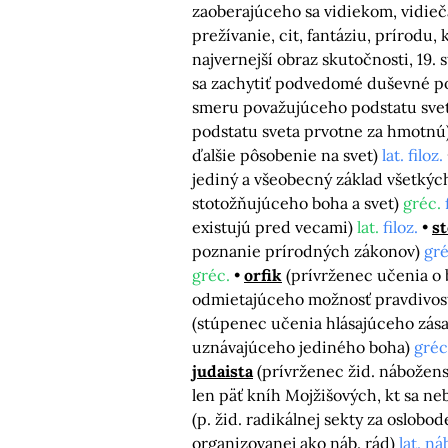
zaoberajúceho sa vidiekom, vidie
prežívanie, cit, fantáziu, prírodu, k
najvernejší obraz skutočnosti, 19. s
sa zachytiť podvedomé duševné po
smeru považujúceho podstatu sve
podstatu sveta prvotne za hmotnú
ďalšie pôsobenie na svet)
lat. filoz.
jediný a všeobecný základ všetkýc
stotožňujúceho boha a svet)
gréc.
existujú pred vecami)
lat.
filoz.
st
poznanie prírodných zákonov)
gré
gréc.
orfik
(prívrženec učenia o
odmietajúceho možnosť pravdivost
(stúpenec učenia hlásajúceho zás
uznávajúceho jediného boha)
gréc
judaista
(prívrženec žid. nábožen
len päť kníh Mojžišových, kt sa ne
(p. žid. radikálnej sekty za oslob
organizovanej ako náb. rád)
lat. ná