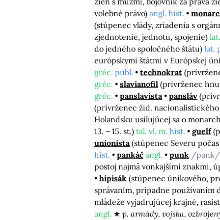
žien s mužmi, bojovník za práva ži
volebné právo)
angl. hist.
monarc
(stúpenec vlády, zriadenia s orgá
zjednotenie, jednotu, spojenie)
lat
do jedného spoločného štátu)
lat. 
európskymi štátmi v Európskej ún
gréc.
publ.
technokrat
(prívržen
gréc.
slavianofil
(prívrženec hnu
gréc.
panslavista
pansláv
(prív
(prívrženec žid. nacionalistického
Holandsku usilujúcej sa o monarchiu
13. – 15. st.)
tal. vl. m.
hist.
guelf
(
unionista
(stúpenec Severu počas 
hist.
pankáč
angl.
punk
/pank
postoj najmä vonkajšími znakmi, úp
hipisák
(stúpenec únikového, pr
správaním, prípadne používaním dr
mládeže vyjadrujúcej krajné, rasis
angl.
p. armády, vojska, ozbrojen