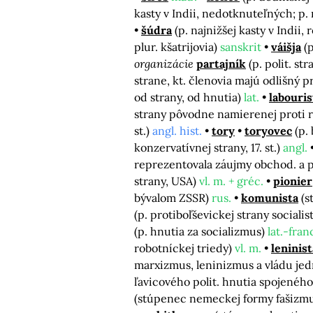
kasty v Indii, nedotknuteľných; p.
šúdra
(p. najnižšej kasty v Indii
plur. kšatrijovia)
sanskrit
váišja
(
organizácie
partajník
(p. polit. st
strane, kt. členovia majú odlišný p
od strany, od hnutia)
lat.
labouris
strany pôvodne namierenej proti re
st.)
angl. hist.
tory
toryovec
(p.
konzervatívnej strany, 17. st.)
angl.
reprezentovala záujmy obchod. a p
strany, USA)
vl. m. + gréc.
pionier
bývalom ZSSR)
rus.
komunista
(
(p. protiboľševickej strany socia
(p. hnutia za socializmus)
lat.-fran
robotníckej triedy)
vl. m.
leninist
marxizmus, leninizmus a vládu jed
ľavicového polit. hnutia spojené
(stúpenec nemeckej formy fašizm