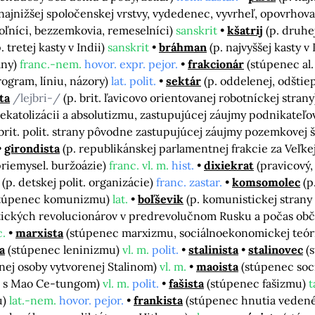
 najnižšej spoločenskej vrstvy, vydedenec, vyvrheľ, opovrhov
, roľníci, bezzemkovia, remeselníci)
sanskrit
kšatrij
(p. druhej
p. tretej kasty v Indii)
sanskrit
bráhman
(p. najvyššej kasty v 
rany)
franc.-nem.
hovor. expr. pejor.
frakcionár
(stúpenec al.
rogram, líniu, názory)
lat. polit.
sektár
(p. oddelenej, odštiep
ta
/lejbri-/
(p. brit. ľavicovo orientovanej robotníckej stran
katolizácii a absolutizmu, zastupujúcej záujmy podnikateľov 
 brit. polit. strany pôvodne zastupujúcej záujmy pozemkovej š
girondista
(p. republikánskej parlamentnej frakcie za Veľkej 
riemysel. buržoázie)
franc. vl. m.
hist.
dixiekrat
(pravicový,
(p. detskej polit. organizácie)
franc. zastar.
komsomolec
(p
stúpenec komunizmu)
lat.
boľševik
(p. komunistickej strany
listických revolucionárov v predrevolučnom Rusku a počas obč
c.
marxista
(stúpenec marxizmu, sociálnoekonomickej teóri
a
(stúpenec leninizmu)
vl. m.
polit.
stalinista
stalinovec
(
nej osoby vytvorenej Stalinom)
vl. m.
maoista
(stúpenec soc
ho s Mao Ce-tungom)
vl. m.
polit.
fašista
(stúpenec fašizmu)
t
u)
lat.-nem.
hovor. pejor.
frankista
(stúpenec hnutia veden