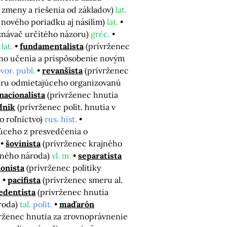
 zmeny a riešenia od základov)
lat.
a nového poriadku aj násilím)
lat.
vyznávač určitého názoru)
gréc.
)
lat.
fundamentalista
(prívrženec
ého učenia a prispôsobenie novým
vor. publ.
revanšista
(prívrženec
meru odmietajúceho organizovanú
nacionalista
(prívrženec hnutia
dnik
(prívrženec polit. hnutia v
o roľníctvo)
rus. hist.
úceho z presvedčenia o
šovinista
(prívrženec krajného
tného národa)
vl. m.
separatista
ionista
(prívrženec politiky
.
pacifista
(prívrženec smeru al.
edentista
(prívrženec hnutia
roda)
tal.
polit.
maďarón
vrženec hnutia za zrovnoprávnenie