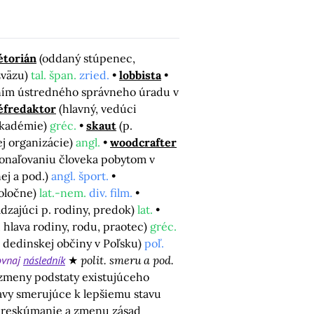
étorián
(oddaný stúpenec,
zväzu)
tal. špan.
zried.
lobbista
ním ústredného správneho úradu v
éfredaktor
(hlavný, vedúci
 akadémie)
gréc.
skaut
(p.
kej organizácie)
angl.
woodcrafter
konaľovaniu človeka pobytom v
ej a pod.)
angl. šport.
poločne)
lat.-nem.
div. film.
dzajúci p. rodiny, predok)
lat.
y, hlava rodiny, rodu, praotec)
gréc.
a dedinskej občiny v Poľsku)
poľ.
ovnaj
následník
polit. smeru a pod.
 zmeny podstaty existujúceho
vy smerujúce k lepšiemu stavu
 preskúmanie a zmenu zásad