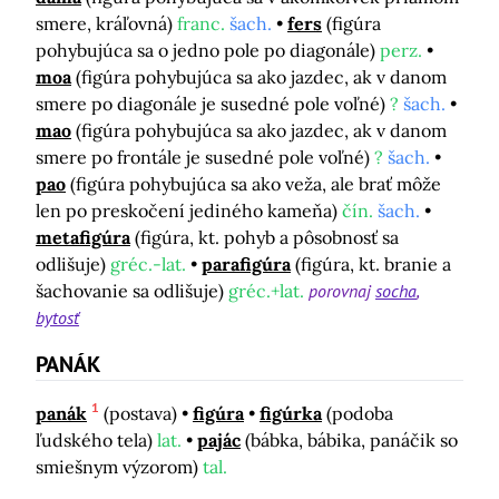
smere, kráľovná)
franc.
šach.
fers
(figúra
pohybujúca sa o jedno pole po diagonále)
perz.
moa
(figúra pohybujúca sa ako jazdec, ak v danom
smere po diagonále je susedné pole voľné)
?
šach.
mao
(figúra pohybujúca sa ako jazdec, ak v danom
smere po frontále je susedné pole voľné)
?
šach.
pao
(figúra pohybujúca sa ako veža, ale brať môže
len po preskočení jediného kameňa)
čín.
šach.
metafigúra
(figúra, kt. pohyb a pôsobnosť sa
odlišuje)
gréc.-lat.
parafigúra
(figúra, kt. branie a
šachovanie sa odlišuje)
gréc.+lat.
porovnaj
socha
bytosť
PANÁK
1
panák
(postava)
figúra
figúrka
(podoba
ľudského tela)
lat.
pajác
(bábka, bábika, panáčik so
smiešnym výzorom)
tal.