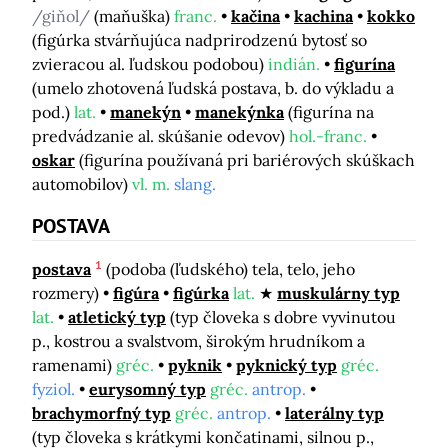
/giňol/
(maňuška)
franc.
kačina
kachina
kokko
(figúrka stvárňujúca nadprirodzenú bytosť so
zvieracou al. ľudskou podobou)
indián.
figurína
(umelo zhotovená ľudská postava, b. do výkladu a
pod.)
lat.
manekýn
manekýnka
(figurína na
predvádzanie al. skúšanie odevov)
hol.-franc.
oskar
(figurína používaná pri bariérových skúškach
automobilov)
vl. m.
slang.
POSTAVA
1
postava
(podoba (ľudského) tela, telo, jeho
rozmery)
figúra
figúrka
lat.
muskulárny typ
lat.
atletický typ
(typ človeka s dobre vyvinutou
p., kostrou a svalstvom, širokým hrudníkom a
ramenami)
gréc.
pyknik
pyknický typ
gréc.
fyziol.
eurysomný typ
gréc.
antrop.
brachymorfný typ
gréc.
antrop.
laterálny typ
(typ človeka s krátkymi končatinami, silnou p.,