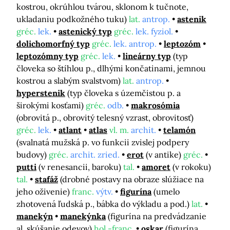
kostrou, okrúhlou tvárou, sklonom k tučnote,
ukladaniu podkožného tuku)
lat.
antrop.
astenik
gréc.
lek.
astenický typ
gréc.
lek. fyziol.
dolichomorfný typ
gréc.
lek. antrop.
leptozóm
leptozómny typ
gréc.
lek.
lineárny typ
(typ
človeka so štíhlou p., dlhými končatinami, jemnou
kostrou a slabým svalstvom)
lat.
antrop.
hyperstenik
(typ človeka s územčistou p. a
širokými kosťami)
gréc.
odb.
makrosómia
(obrovitá p., obrovitý telesný vzrast, obrovitosť)
gréc.
lek.
atlant
atlas
vl. m.
archit.
telamón
(svalnatá mužská p. vo funkcii zvislej podpery
budovy)
gréc.
archit. zried.
erot
(v antike)
gréc.
putti
(v renesancii, baroku)
tal.
amoret
(v rokoku)
tal.
stafáž
(drobné postavy na obraze slúžiace na
jeho oživenie)
franc.
výtv.
figurína
(umelo
zhotovená ľudská p., bábka do výkladu a pod.)
lat.
manekýn
manekýnka
(figurína na predvádzanie
al. skúšanie odevov)
hol.-franc.
oskar
(figurína