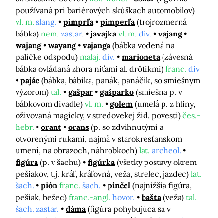
používaná pri bariérových skúškach automobilov)
vl. m.
slang.
pimprľa
pimperľa
(trojrozmerná
bábka)
nem.
zastar.
javajka
vl. m.
div.
vajang
wajang
wayang
vajanga
(bábka vodená na
paličke odspodu)
malaj.
div.
marioneta
(závesná
bábka ovládaná zhora niťami al. drôtikmi)
franc.
div.
pajác
(bábka, bábika, panák, panáčik, so smiešnym
výzorom)
tal.
gašpar
gašparko
(smiešna p. v
bábkovom divadle)
vl. m.
golem
(umelá p. z hliny,
oživovaná magicky, v stredovekej žid. povesti)
čes.-
hebr.
orant
orans
(p. so zdvihnutými a
otvorenými rukami, najmä v starokresťanskom
umení, na obrazoch, náhrobkoch)
lat.
archeol.
figúra
(p. v šachu)
figúrka
(všetky postavy okrem
pešiakov, t.j. kráľ, kráľovná, veža, strelec, jazdec)
lat.
šach.
pión
franc.
šach.
pinčel
(najnižšia figúra,
pešiak, bežec)
franc.-angl.
hovor.
bašta
(veža)
tal.
šach. zastar.
dáma
(figúra pohybujúca sa v