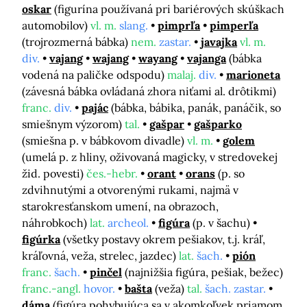
oskar
(figurína používaná pri bariérových skúškach
automobilov)
vl. m.
slang.
pimprľa
pimperľa
(trojrozmerná bábka)
nem.
zastar.
javajka
vl. m.
div.
vajang
wajang
wayang
vajanga
(bábka
vodená na paličke odspodu)
malaj.
div.
marioneta
(závesná bábka ovládaná zhora niťami al. drôtikmi)
franc.
div.
pajác
(bábka, bábika, panák, panáčik, so
smiešnym výzorom)
tal.
gašpar
gašparko
(smiešna p. v bábkovom divadle)
vl. m.
golem
(umelá p. z hliny, oživovaná magicky, v stredovekej
žid. povesti)
čes.-hebr.
orant
orans
(p. so
zdvihnutými a otvorenými rukami, najmä v
starokresťanskom umení, na obrazoch,
náhrobkoch)
lat.
archeol.
figúra
(p. v šachu)
figúrka
(všetky postavy okrem pešiakov, t.j. kráľ,
kráľovná, veža, strelec, jazdec)
lat.
šach.
pión
franc.
šach.
pinčel
(najnižšia figúra, pešiak, bežec)
franc.-angl.
hovor.
bašta
(veža)
tal.
šach. zastar.
dáma
(figúra pohybujúca sa v akomkoľvek priamom