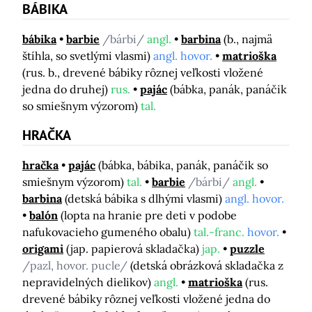
BÁBIKA
bábika
barbie
/bárbi/
angl.
barbina
(b., najmä
štíhla, so svetlými vlasmi)
angl. hovor.
matrioška
(rus. b., drevené bábiky rôznej veľkosti vložené
jedna do druhej)
rus.
pajác
(bábka, panák, panáčik
so smiešnym výzorom)
tal.
HRAČKA
hračka
pajác
(bábka, bábika, panák, panáčik so
smiešnym výzorom)
tal.
barbie
/bárbi/
angl.
barbina
(detská bábika s dlhými vlasmi)
angl. hovor.
balón
(lopta na hranie pre deti v podobe
nafukovacieho gumeného obalu)
tal.-franc.
hovor.
origami
(jap. papierová skladačka)
jap.
puzzle
/pazl, hovor. pucle/
(detská obrázková skladačka z
nepravidelných dielikov)
angl.
matrioška
(rus.
drevené bábiky rôznej veľkosti vložené jedna do