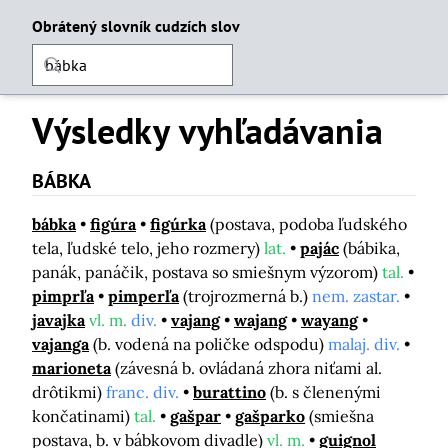
Obrátený slovník cudzích slov
Výsledky vyhľadávania
BÁBKA
bábka
figúra
figúrka
(postava, podoba ľudského
tela, ľudské telo, jeho rozmery)
lat.
pajác
(bábika,
panák, panáčik, postava so smiešnym výzorom)
tal.
pimprľa
pimperľa
(trojrozmerná b.)
nem. zastar.
javajka
vl. m.
div.
vajang
wajang
wayang
vajanga
(b. vodená na poličke odspodu)
malaj. div.
marioneta
(závesná b. ovládaná zhora niťami al.
drôtikmi)
franc. div.
burattino
(b. s členenými
končatinami)
tal.
gašpar
gašparko
(smiešna
postava, b. v bábkovom divadle)
vl. m.
guignol