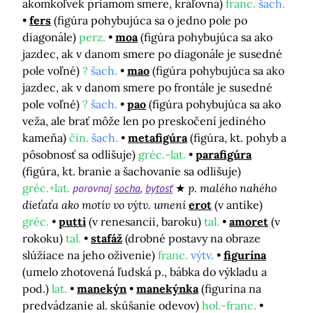
akomkoľvek priamom smere, kráľovná)
franc.
šach.
fers
(figúra pohybujúca sa o jedno pole po
diagonále)
perz.
moa
(figúra pohybujúca sa ako
jazdec, ak v danom smere po diagonále je susedné
pole voľné)
?
šach.
mao
(figúra pohybujúca sa ako
jazdec, ak v danom smere po frontále je susedné
pole voľné)
?
šach.
pao
(figúra pohybujúca sa ako
veža, ale brať môže len po preskočení jediného
kameňa)
čín.
šach.
metafigúra
(figúra, kt. pohyb a
pôsobnosť sa odlišuje)
gréc.-lat.
parafigúra
(figúra, kt. branie a šachovanie sa odlišuje)
gréc.+lat.
porovnaj
socha
bytosť
p. malého nahého
dieťaťa ako motív vo výtv. umení
erot
(v antike)
gréc.
putti
(v renesancii, baroku)
tal.
amoret
(v
rokoku)
tal.
stafáž
(drobné postavy na obraze
slúžiace na jeho oživenie)
franc.
výtv.
figurína
(umelo zhotovená ľudská p., bábka do výkladu a
pod.)
lat.
manekýn
manekýnka
(figurína na
predvádzanie al. skúšanie odevov)
hol.-franc.