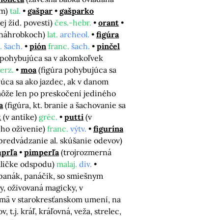
om)
tal.
gašpar
gašparko
ej žid. povesti)
čes.-hebr.
orant
, náhrobkoch)
lat.
archeol.
figúra
.
šach.
pión
franc.
šach.
pinčel
a pohybujúca sa v akomkoľvek
erz.
moa
(figúra pohybujúca sa
júca sa ako jazdec, ak v danom
 môže len po preskočení jediného
a
(figúra, kt. branie a šachovanie sa
t
(v antike)
gréc.
putti
(v
eho oživenie)
franc.
výtv.
figurína
 predvádzanie al. skúšanie odevov)
prľa
pimperľa
(trojrozmerná
aličke odspodu)
malaj.
div.
 panák, panáčik, so smiešnym
ny, oživovaná magicky, v
jmä v starokresťanskom umení, na
 t.j. kráľ, kráľovná, veža, strelec,