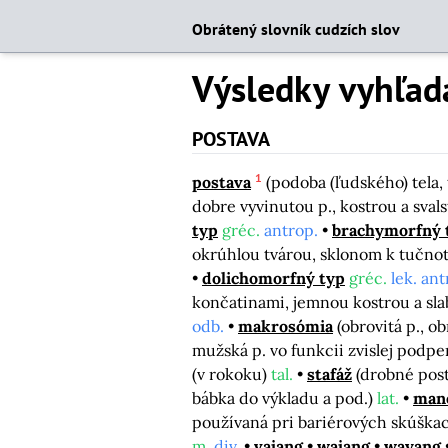
Obrátený slovník cudzích slov
Výsledky vyhľad
POSTAVA
1
postava
(podoba (ľudského) tela,
dobre vyvinutou p., kostrou a sv
typ
gréc.
antrop.
brachymorfný 
okrúhlou tvárou, sklonom k tučno
dolichomorfný typ
gréc.
lek. ant
končatinami, jemnou kostrou a sl
odb.
makrosómia
(obrovitá p., o
mužská p. vo funkcii zvislej podp
(v rokoku)
tal.
stafáž
(drobné post
bábka do výkladu a pod.)
lat.
man
používaná pri bariérových skúška
m.
div.
vajang
wajang
wayang