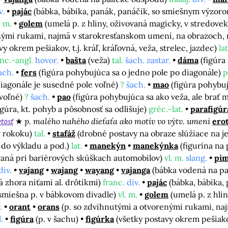
v.
pajác
(bábka, bábika, panák, panáčik, so smiešnym výzor
. m.
golem
(umelá p. z hliny, oživovaná magicky, v stredovek
enými rukami, najmä v starokresťanskom umení, na obrazoch
vy okrem pešiakov, t.j. kráľ, kráľovná, veža, strelec, jazdec)
lat
anc.-angl.
hovor.
bašta
(veža)
tal.
šach. zastar.
dáma
(figúr
ach.
fers
(figúra pohybujúca sa o jedno pole po diagonále)
p
iagonále je susedné pole voľné)
?
šach.
mao
(figúra pohybu
 voľné)
?
šach.
pao
(figúra pohybujúca sa ako veža, ale brať
igúra, kt. pohyb a pôsobnosť sa odlišuje)
gréc.-lat.
parafigúr
tosť
p. malého nahého dieťaťa ako motív vo výtv. umení
ero
v rokoku)
tal.
stafáž
(drobné postavy na obraze slúžiace na j
 do výkladu a pod.)
lat.
manekýn
manekýnka
(figurína na
vaná pri bariérových skúškach automobilov)
vl. m.
slang.
pim
div.
vajang
wajang
wayang
vajanga
(bábka vodená na p
 zhora niťami al. drôtikmi)
franc.
div.
pajác
(bábka, bábika,
smiešna p. v bábkovom divadle)
vl. m.
golem
(umelá p. z hli
.
orant
orans
(p. so zdvihnutými a otvorenými rukami, na
.
figúra
(p. v šachu)
figúrka
(všetky postavy okrem pešiakov,