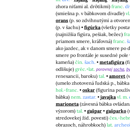
zhora niťami al. drôtikmi)
franc.
di
(smiešna p. v bábkovom divadle)
vl
orans
(p. so zdvihnutými a otvor
(p. v šachu)
figúrka
(všetky posta
(najnižšia figúra, pešiak, bežec)
fr
priamom smere, kráľovná)
franc.
š
ako jazdec, ak v danom smere po d
smere po frontále je susedné pole
kameňa)
čín.
šach.
metafigúra
(f
odlišuje)
gréc.+lat.
porovnaj
socha
by
renesancii, baroku)
tal.
amoret
(
(umelo zhotovená ľudská p., bábka
hol.-franc.
oskar
(figurína použí
bábka)
nem.
zastar.
javajka
vl. m.
marioneta
(závesná bábka ovládaná
výzorom)
tal.
gašpar
gašparko
(
stredovekej žid. povesti)
čes.-hebr
obrazoch, náhrobkoch)
lat.
archeol