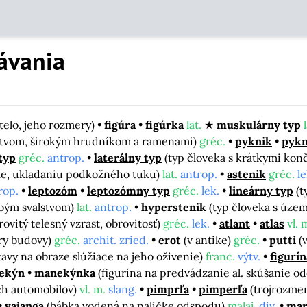
ávania
 telo, jeho rozmery)
figúra
figúrka
lat.
muskulárny typ
alstvom, širokým hrudníkom a ramenami)
gréc.
pyknik
pykn
typ
gréc.
antrop.
laterálny typ
(typ človeka s krátkymi konč
te, ukladaniu podkožného tuku)
lat.
antrop.
astenik
gréc.
le
rop.
leptozóm
leptozómny typ
gréc.
lek.
lineárny typ
(t
abým svalstvom)
lat.
antrop.
hyperstenik
(typ človeka s územ
brovitý telesný vzrast, obrovitosť)
gréc.
lek.
atlant
atlas
vl. 
ery budovy)
gréc.
archit. zried.
erot
(v antike)
gréc.
putti
(
avy na obraze slúžiace na jeho oživenie)
franc.
výtv.
figurín
ekýn
manekýnka
(figurína na predvádzanie al. skúšanie o
ch automobilov)
vl. m.
slang.
pimprľa
pimperľa
(trojrozme
vajanga
(bábka vodená na paličke odspodu)
malaj.
div.
mar