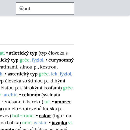
lat.
atletický typ
(typ človeka s
ický typ
gréc.
fyziol.
eurysomný
atinami, silnou p., kostrou,
k.
astenický typ
gréc.
lek. fyziol.
yp človeka so štíhlou p., dlhými
čistou p. a širokými kosťami)
gréc.
m.
archit.
telamón
(svalnatá
v renesancii, baroku)
tal.
amoret
a
(umelo zhotovená ľudská p.,
devov)
hol.-franc.
oskar
(figurína
rná bábka)
nem.
zastar.
javajka
vl.
ioneta
(závesná bábka ovládaná