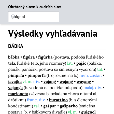
Obrátený slovník cudzích slov
Výsledky vyhľadávania
BÁBKA
bábka
figúra
figúrka
(postava, podoba ľudského
tela, ľudské telo, jeho rozmery)
lat.
pajác
(bábika,
panák, panáčik, postava so smiešnym výzorom)
tal.
pimprľa
pimperľa
(trojrozmerná b.)
nem. zastar.
javajka
vl. m.
div.
vajang
wajang
wayang
vajanga
(b. vodená na poličke odspodu)
malaj. div.
marioneta
(závesná b. ovládaná zhora niťami al.
drôtikmi)
franc. div.
burattino
(b. s členenými
končatinami)
tal.
gašpar
gašparko
(smiešna
postava, b. v bábkovom divadle)
vl. m.
guignol