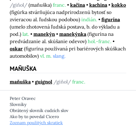
/giňol/
(maňuška)
franc.
kačina
kachina
kokko
(figúrka stvárňujúca nadprirodzenú bytosť so
zvieracou al. ľudskou podobou)
indián.
figurína
(umelo zhotovená ľudská postava, b. do výkladu a
pod.)
lat.
manekýn
manekýnka
(figurína na
predvádzanie al. skúšanie odevov)
hol.-franc.
oskar
(figurína používaná pri bariérových skúškach
automobilov)
vl. m.
slang.
MAŇUŠKA
maňuška
guignol
/giňol/
franc.
Peter Oravec
Slovníky
Obrátený slovník cudzích slov
Ako by to povedal Cicero
Zoznam použitých skratiek