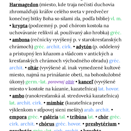
Harmagedon
(miesto, kde traja nečistí duchovia
zhromažďujú kráľov celého sveta v predvečer
konečnej bitky Boha so silami zla, podľa biblie)
vl. m.
krypta
(podzemný p. pod chórom kostola na
uchovávanie relikvií al. používaný ako hrobka)
gréc.
ambona
(rečnícky vyvýšený p. v starokresťanských
chrámoch)
gréc.
archit. cirk.
adytón
(p. oddelený
a prístupný len kňazom a vládcom v antických a
kresťanských chrámoch východného obradu)
gréc.
archit.
oltár
(vyvýšené al. inak vymedzené kultové
miesto, najmä na prinášanie obetí, na bohoslužobné
úkony)
germ.-lat.
porovnaj
oltár
kanceľ
(vyvýšené
miesto v kostole na kázanie, kazateľnica)
lat. hovor.
ambo
(ranokresťanská al. stredoveká kazateľnica)
lat.
archit. cirk.
mimbár
(kazateľnica pred
výklenkom v stĺpovej sieni mešity)
arab. archit.
empora
gréc.
galéria
tal.
tribúna
lat.
chór
gréc.
cirk. archit.
chórus
gréc. hovor.
presbytérium
presbytár
gréc.-lat.
cirk. archit.
kruchta