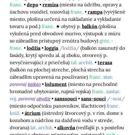
franc.
depo
remíza
(miesto na údržbu, opravy a
úschovu vozidiel, vozovňa)
franc.
rampa
(vyvýšené
miesto, plošina určená na nakladanie a vykladanie
tovaru a pod.)
franc.
obytný p.
balkón
(plošina
vyložená pred obvodové murivo, výstupok z múru
so zábradlím prístupný zvnútra budovy)
gréc.-
franc.
lodžia
loggia
/lodžia/
(balkón zasunutý do
fasády, krytý spredu al. aj zboku, otvorený p.
nevyčnievajúci z priečelia)
tal.
archit.
terasa
(balkón na plochej streche, plochá strecha so
zábradlím upravená na používanie)
franc.
stav.
porovnaj
balkón
ložument
(miesto na prechodné
hromadné ubytovanie, najmä vojska)
franc.
zastar.
voj.
porovnaj
obydlie
sanssouci
sans-souci
/-susi/
(miesto odpočinku panovníkov, šľachticov)
franc.
kniž.
átrium
(ústredný štvorcový p. v rím. dome s
kozubom a nádržou na dažďovú vodu v strede,
dvorana)
lat. archit.
alkovňa
(vedľajší p. s posteľou
spojený s obytnou miestnosťou, prístenok)
arab.-