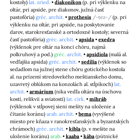
kostoly)
lat. zried.
diakonikon
(p. pri výklenku na
oltár, pri apside, pre diakonov, južná časť
pastofória)
gréc. archit.
prothesis
/-tez-/
(p. pri
výklenku na oltár, pri apside, na poskytovanie
darov, starokresťanské a ortodoxné kostoly; severná
časť pastofória)
gréc. archit.
apsida
exedra
(výklenok pre oltár na konci chóru, najmä
polkruhový a pod.)
gréc.
archit.
apsidiola
(malá al.
vedľajšia apsida)
gréc. archit.
sedília
(výklenok so
sedadlom na južnej stene chóru gotického kostola
al. na prízemí stredovekého meštianskeho domu,
uzavretý oblúkom na konzolách al. stĺpikoch)
lat.
archit.
armárium
(nika vedľa oltára na úschovu
kostí, relikvií a sviatostí)
lat. cirk.
mihráb
(výklenok v stĺpovej sieni mešity na uloženie a
čítanie koránu)
arab. archit.
bema
(vyvýšené
miesto pre kňaza v ranokresťanských a byzantských
chrámoch)
gréc. archit.
kibla
(p. v mešite na
uloženie koránu)
arab.
kaaba
kába
(pútnické