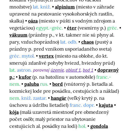
množstve)
lat. kniž.
alpínium
(miesto v záhrade
upravené na pestovanie vysokohorských rastlín,
skalka)
oáza
(miesto v púšti s vodným zdrojom a
vegetáciou)
egypt.-gréc.
éter
(vesmírny p.)
gréc.
vákuum
(prázdny p., v kt. takmer nie sú plyny al.
pary, vzduchoprázdno)
lat. odb.
chaos
(pustý a
prázdny p. pred vznikom usporiadaného sveta)
gréc. mytol.
vertex
(miesto na oblohe, do kt.
smerujú zdanlivé pohyby hviezd, hviezdny prúd)
lat.
astron.
porovnaj
územie
oblasť 1
bod 1
dopravný
p.:
kufor
(p. na batožinu v automobile)
franc.-
nem.
paluba
rus.
bord
(vnútorný p. lietadla al.
kozmickej lode pre posádku, cestujúcich a náklad)
nem.
kniž. zastar.
hangár
(veľký krytý p. na
úschovu a údržbu lietadiel)
franc. dopr.
kajuta
kója
(malá uzavretá miestnosť pre obmedzený
počet osôb; malý priestor na ubytovanie
cestujúcich al. posádky na lodi)
hol.
gondola