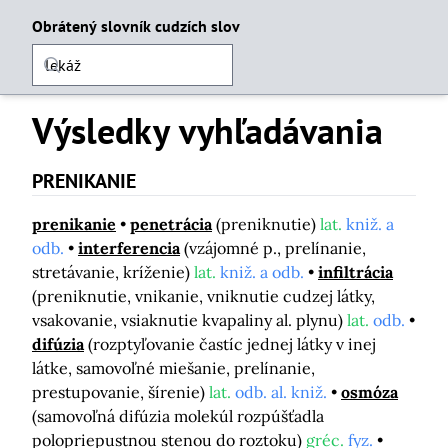
Obrátený slovník cudzích slov
Výsledky vyhľadávania
PRENIKANIE
prenikanie
penetrácia
(preniknutie)
lat.
kniž. a
odb.
interferencia
(vzájomné p., prelínanie,
stretávanie, kríženie)
lat.
kniž. a odb.
infiltrácia
(preniknutie, vnikanie, vniknutie cudzej látky,
vsakovanie, vsiaknutie kvapaliny al. plynu)
lat.
odb.
difúzia
(rozptyľovanie častíc jednej látky v inej
látke, samovoľné miešanie, prelínanie,
prestupovanie, šírenie)
lat.
odb. al. kniž.
osmóza
(samovoľná difúzia molekúl rozpúšťadla
polopriepustnou stenou do roztoku)
gréc.
fyz.