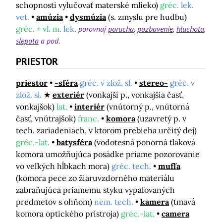
schopnosti vylučovať materské mlieko)
gréc.
lek.
vet.
amúzia
dysmúzia
(s. zmyslu pre hudbu)
gréc. + vl. m.
lek.
porovnaj
porucha
pozbavenie
hluchota
slepota
a pod.
PRIESTOR
priestor
-sféra
gréc. v zlož. sl.
stereo-
gréc. v
zlož. sl.
exteriér
(vonkajší p., vonkajšia časť,
vonkajšok)
lat.
interiér
(vnútorný p., vnútorná
časť, vnútrajšok)
franc.
komora
(uzavretý p. v
tech. zariadeniach, v ktorom prebieha určitý dej)
gréc.-lat.
batysféra
(vodotesná ponorná tlaková
komora umožňujúca posádke priame pozorovanie
vo veľkých hĺbkach mora)
gréc. tech.
mufľa
(komora pece zo žiaruvzdorného materiálu
zabraňujúca priamemu styku vypaľovaných
predmetov s ohňom)
nem. tech.
kamera
(tmavá
komora optického prístroja)
gréc.-lat.
camera