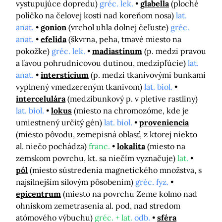
vystupujúce dopredu)
gréc. lek.
glabella
(ploché
políčko na čelovej kosti nad koreňom nosa)
lat.
anat.
gonion
(vrchol uhla dolnej čeľuste)
gréc.
anat.
efelida
(škvrna, peha, tmavé miesto na
pokožke)
gréc. lek.
madiastínum
(p. medzi pravou
a ľavou pohrudnicovou dutinou, medzipľúcie)
lat.
anat.
interstícium
(p. medzi tkanivovými bunkami
vyplnený vmedzereným tkanivom)
lat. biol.
intercelulára
(medzibunkový p. v pletive rastliny)
lat. biol.
lokus
(miesto na chromozóme, kde je
umiestnený určitý gén)
lat. biol.
proveniencia
(miesto pôvodu, zemepisná oblasť, z ktorej niekto
al. niečo pochádza)
franc.
lokalita
(miesto na
zemskom povrchu, kt. sa niečím vyznačuje)
lat.
pól
(miesto sústredenia magnetického množstva, s
najsilnejším silovým pôsobením)
gréc. fyz.
epicentrum
(miesto na povrchu Zeme kolmo nad
ohniskom zemetrasenia al. pod, nad stredom
atómového výbuchu)
gréc. + lat.
odb.
sféra