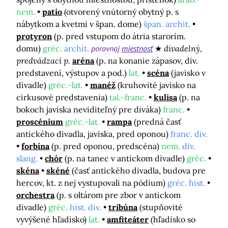
nem.
patio
(otvorený vnútorný obytný p. s
nábytkom a kvetmi v špan. dome)
špan. archit.
protyron
(p. pred vstupom do átria starorím.
domu)
gréc.
archit.
porovnaj
miestnosť
divadelný,
predvádzací p.
aréna
(p. na konanie zápasov, div.
predstavení, výstupov a pod.)
lat.
scéna
(javisko v
divadle)
gréc.-lat.
manéž
(kruhovité javisko na
cirkusové predstavenia)
tal.-franc.
kulisa
(p. na
bokoch javiska neviditeľný pre diváka)
franc.
proscénium
gréc.-lat.
rampa
(predná časť
antického divadla, javiska, pred oponou)
franc. div.
forbína
(p. pred oponou, predscéna)
nem.
div.
slang.
chór
(p. na tanec v antickom divadle)
gréc.
skéna
skéné
(časť antického divadla, budova pre
hercov, kt. z nej vystupovali na pódium)
gréc. hist.
orchestra
(p. s oltárom pre zbor v antickom
divadle)
gréc.
hist. div.
tribúna
(stupňovité
vyvýšené hľadisko)
lat.
amfiteáter
(hľadisko so