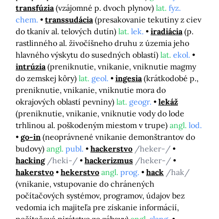
transfúzia
(vzájomné p. dvoch plynov)
lat.
fyz.
chem.
transsudácia
(presakovanie tekutiny z ciev
do tkanív al. telových dutín)
lat.
lek.
iradiácia
(p.
rastlinného al. živočíšneho druhu z územia jeho
hlavného výskytu do susedných oblastí)
lat.
ekol.
intrúzia
(preniknutie, vnikanie, vniknutie magmy
do zemskej kôry)
lat.
geol.
ingesia
(krátkodobé p.,
preniknutie, vnikanie, vniknutie mora do
okrajových oblastí pevniny)
lat.
geogr.
lekáž
(preniknutie, vnikanie, vniknutie vody do lode
trhlinou al. poškodeným miestom v trupe)
angl.
lod.
go-in
(neoprávnené vnikanie demonštrantov do
budovy)
angl.
publ.
hackerstvo
/heker-/
hacking
/heki-/
hackerizmus
/heker-/
hakerstvo
hekerstvo
angl.
prog.
hack
/hak/
(vnikanie, vstupovanie do chránených
počítačových systémov, programov, údajov bez
vedomia ich majiteľa pre získanie informácií,