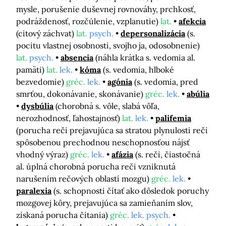
mysle, porušenie duševnej rovnováhy, prchkosť,
podráždenosť, rozčúlenie, vzplanutie)
lat.
afekcia
(citový záchvat)
lat.
psych.
depersonalizácia
(s.
pocitu vlastnej osobnosti, svojho ja, odosobnenie)
lat.
psych.
absencia
(náhla krátka s. vedomia al.
pamäti)
lat.
lek.
kóma
(s. vedomia, hlboké
bezvedomie)
gréc.
lek.
agónia
(s. vedomia, pred
smrťou, dokonávanie, skonávanie)
gréc.
lek.
abúlia
dysbúlia
(chorobná s. vôle, slabá vôľa,
nerozhodnosť, ľahostajnosť)
lat.
lek.
palifemia
(porucha reči prejavujúca sa stratou plynulosti reči
spôsobenou prechodnou neschopnosťou nájsť
vhodný výraz)
gréc.
lek.
afázia
(s. reči, čiastočná
al. úplná chorobná porucha reči vzniknutá
narušením rečových oblastí mozgu)
gréc.
lek.
paralexia
(s. schopnosti čítať ako dôsledok poruchy
mozgovej kôry, prejavujúca sa zamieňaním slov,
získaná porucha čítania)
gréc.
lek. psych.