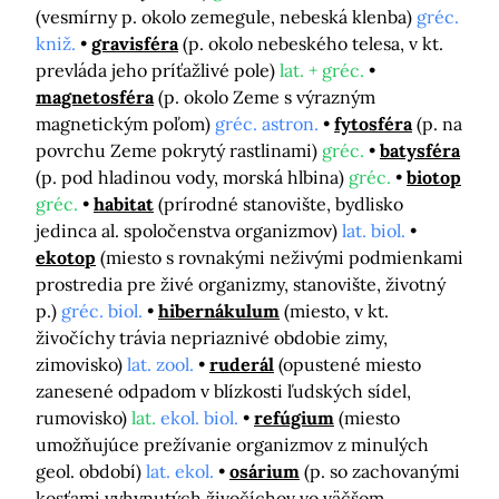
(vesmírny p. okolo zemegule, nebeská klenba)
gréc.
kniž.
gravisféra
(p. okolo nebeského telesa, v kt.
prevláda jeho príťažlivé pole)
lat. + gréc.
magnetosféra
(p. okolo Zeme s výrazným
magnetickým poľom)
gréc. astron.
fytosféra
(p. na
povrchu Zeme pokrytý rastlinami)
gréc.
batysféra
(p. pod hladinou vody, morská hlbina)
gréc.
biotop
gréc.
habitat
(prírodné stanovište, bydlisko
jedinca al. spoločenstva organizmov)
lat. biol.
ekotop
(miesto s rovnakými neživými podmienkami
prostredia pre živé organizmy, stanovište, životný
p.)
gréc. biol.
hibernákulum
(miesto, v kt.
živočíchy trávia nepriaznivé obdobie zimy,
zimovisko)
lat. zool.
ruderál
(opustené miesto
zanesené odpadom v blízkosti ľudských sídel,
rumovisko)
lat.
ekol. biol.
refúgium
(miesto
umožňujúce prežívanie organizmov z minulých
geol. období)
lat. ekol.
osárium
(p. so zachovanými
kosťami vyhynutých živočíchov vo väčšom