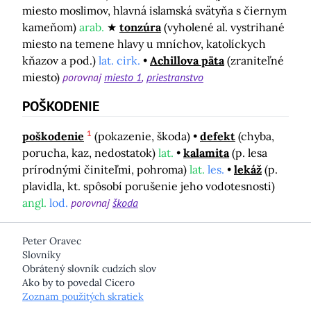
miesto moslimov, hlavná islamská svätyňa s čiernym
kameňom)
arab.
tonzúra
(vyholené al. vystrihané
miesto na temene hlavy u mníchov, katolíckych
kňazov a pod.)
lat. cirk.
Achillova päta
(zraniteľné
miesto)
porovnaj
miesto 1
priestranstvo
POŠKODENIE
1
poškodenie
(pokazenie, škoda)
defekt
(chyba,
porucha, kaz, nedostatok)
lat.
kalamita
(p. lesa
prírodnými činiteľmi, pohroma)
lat.
les.
lekáž
(p.
plavidla, kt. spôsobí porušenie jeho vodotesnosti)
angl.
lod.
porovnaj
škoda
Peter Oravec
Slovníky
Obrátený slovník cudzích slov
Ako by to povedal Cicero
Zoznam použitých skratiek