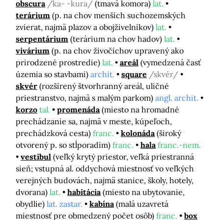
obscura
/ka- -kura/
(tmavá komora)
lat.
terárium
(p. na chov menších suchozemských
zvierat, najmä plazov a obojživelníkov)
lat.
serpentárium
(terárium na chov hadov)
lat.
vivárium
(p. na chov živočíchov upravený ako
prirodzené prostredie)
lat.
areál
(vymedzená časť
územia so stavbami)
archit.
square
/skvér/
skvér
(rozšírený štvorhranný areál, uličné
priestranstvo, najmä s malým parkom)
angl. archit.
korzo
tal.
promenáda
(miesto na hromadné
prechádzanie sa, najmä v meste, kúpeľoch,
prechádzková cesta)
franc.
kolonáda
(široký
otvorený p. so stĺporadím)
franc.
hala
franc.-nem.
vestibul
(veľký krytý priestor, veľká priestranná
sieň; vstupná al. oddychová miestnosť vo veľkých
verejných budovách, najmä stanice, školy, hotely,
dvorana)
lat.
habitácia
(miesto na ubytovanie,
obydlie)
lat. zastar.
kabína
(malá uzavretá
miestnosť pre obmedzený počet osôb)
franc.
box