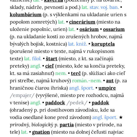
sklady, nádrže, pevnosti a pod.)
lat.
stav. voj. ban.
kolumbárium
(p. s výklenkami na ukladanie urien s
popolom zomretých)
lat.
cinerárium
(miesto na
uloženie popolníc, urien)
lat.
osárium
ossarium
(p. na ukladanie kostí zo zrušených hrobov, najmä
bývalých bojísk, kostnica)
lat. kniž.
koruptela
(porušené miesto v texte, najmä v rukopisnom
texte)
lat.
filol.
štart
(miesto, z kt. sa začínajú
preteky)
angl.
cieľ
(miesto, kde sa končia preteky,
kt. sa má zasiahnuť)
nem.
terč
(p. slúžiaci ako cieľ
pri streľbe, najmä kruhový)
román.-nem.
aut
(p. za
hraničnou čiarou ihriska)
angl. šport.
umpire
/empajer/
(vyvýšené, miesto pre rozhodcu, najmä
v tenise)
angl.
paddock
/pedek/
paddok
(ohradený p. pri dostihovom závodisku, kde sa
vodia osedlané kone pred závodom)
angl. šport.
prírodný, biologický p.
partia
(miesto v prírode, na
tele)
lat.
gnation
(miesto na dolnej čeľusti najviac