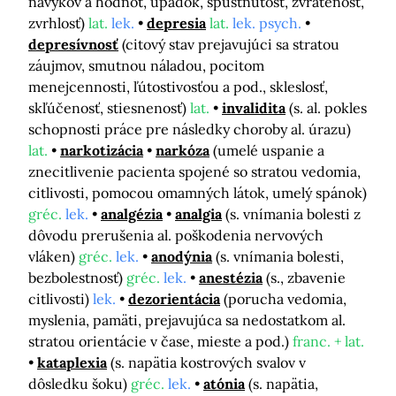
návykov a hodnôt, úpadok, spustnutosť, zvrátenosť,
zvrhlosť)
lat.
lek.
depresia
lat.
lek. psych.
depresívnosť
(citový stav prejavujúci sa stratou
záujmov, smutnou náladou, pocitom
menejcennosti, ľútostivosťou a pod., skleslosť,
skľúčenosť, stiesnenosť)
lat.
invalidita
(s. al. pokles
schopnosti práce pre následky choroby al. úrazu)
lat.
narkotizácia
narkóza
(umelé uspanie a
znecitlivenie pacienta spojené so stratou vedomia,
citlivosti, pomocou omamných látok, umelý spánok)
gréc.
lek.
analgézia
analgia
(s. vnímania bolesti z
dôvodu prerušenia al. poškodenia nervových
vláken)
gréc.
lek.
anodýnia
(s. vnímania bolesti,
bezbolestnosť)
gréc.
lek.
anestézia
(s., zbavenie
citlivosti)
lek.
dezorientácia
(porucha vedomia,
myslenia, pamäti, prejavujúca sa nedostatkom al.
stratou orientácie v čase, mieste a pod.)
franc. + lat.
kataplexia
(s. napätia kostrových svalov v
dôsledku šoku)
gréc.
lek.
atónia
(s. napätia,