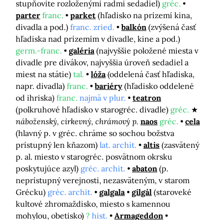
stupňovite rozloženými radmi sedadiel)
gréc.
parter
franc.
parket
(hľadisko na prízemí kina,
divadla a pod.)
franc. zried.
balkón
(zvýšená časť
hľadiska nad prízemím v divadle, kine a pod.)
germ.-franc.
galéria
(najvyššie položené miesta v
divadle pre divákov, najvyššia úroveň sedadiel a
miest na státie)
tal.
lóža
(oddelená časť hľadiska,
napr. divadla)
franc.
bariéry
(hľadisko oddelené
od ihriska)
franc.
najmä v plur.
teatron
(polkruhové hľadisko v starogréc. divadle)
gréc.
náboženský, cirkevný, chrámový p.
naos
gréc.
cela
(hlavný p. v gréc. chráme so sochou božstva
prístupný len kňazom)
lat. archit.
altis
(zasvätený
p. al. miesto v starogréc. posvätnom okrsku
poskytujúce azyl)
gréc. archit.
abaton
(p.
neprístupný verejnosti, nezasväteným, v starom
Grécku)
gréc. archit.
galgala
gilgál
(staroveké
kultové zhromaždisko, miesto s kamennou
mohylou, obetisko)
?
hist.
Armageddon