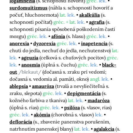
logamnézia
(s. schopnosti hovoriť)
gréc.
lek.
surdomuitizmus
(náhla s. schopnosti hovoriť a
počuť, hluchonemota)
lat.
lek.
akalkúlia
(s.
schopnosti počítať)
gréc. + lat.
lek.
agrafia
(s.
schopnosti písania spôsobená poškodením časti
mozgu)
gréc.
lek.
afónia
(s. hlasu)
gréc.
lek.
anorexia
dyzorexia
gréc.
lek.
inapetencia
(s.
chuti do jedla, nechuť do jedla, nechutenstvo)
lat.
lek.
ageuzia
(celková s. chuťových pocitov)
gréc.
lek.
anosmia
(úplná s. čuchu)
gréc.
lek.
black-
out
/blekaut/
(dočasná s. zraku pri vedomí;
dočasná s. vedomia al. pamäti, okno)
angl.
lek.
ablepsia
amauróza
(trvalá a nevyliečiteľná s.
zraku, slepota)
gréc.
lek.
depigmentácia
(s.
kožného farbiva z tkaniva)
lat.
lek.
madaróza
(úplná s. rias)
gréc.
lek.
psilóza
(s. vlasov, rias)
gréc.
lek.
akómia
(chorobná s. vlasov)
lek.
deflorácia
(s., zbavenie panenstva porušením,
natrhnutím panenskej blany)
lat.
lek.
agalakcia
(s.