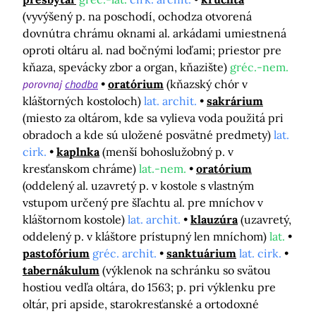
(vyvýšený p. na poschodí, ochodza otvorená
dovnútra chrámu oknami al. arkádami umiestnená
oproti oltáru al. nad bočnými loďami; priestor pre
kňaza, spevácky zbor a organ, kňazište)
gréc.-nem.
porovnaj
chodba
oratórium
(kňazský chór v
kláštorných kostoloch)
lat. archit.
sakrárium
(miesto za oltárom, kde sa vylieva voda použitá pri
obradoch a kde sú uložené posvätné predmety)
lat.
cirk.
kaplnka
(menší bohoslužobný p. v
kresťanskom chráme)
lat.-nem.
oratórium
(oddelený al. uzavretý p. v kostole s vlastným
vstupom určený pre šľachtu al. pre mníchov v
kláštornom kostole)
lat. archit.
klauzúra
(uzavretý,
oddelený p. v kláštore prístupný len mníchom)
lat.
pastofórium
gréc. archit.
sanktuárium
lat. cirk.
tabernákulum
(výklenok na schránku so svätou
hostiou vedľa oltára, do 1563; p. pri výklenku pre
oltár, pri apside, starokresťanské a ortodoxné