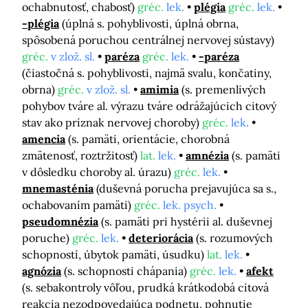
ochabnutosť, chabosť)
gréc.
lek.
plégia
gréc.
lek.
-plégia
(úplná s. pohyblivosti, úplná obrna,
spôsobená poruchou centrálnej nervovej sústavy)
gréc.
v zlož. sl.
paréza
gréc.
lek.
-paréza
(čiastočná s. pohyblivosti, najmä svalu, končatiny,
obrna)
gréc.
v zlož. sl.
amimia
(s. premenlivých
pohybov tváre al. výrazu tváre odrážajúcich citový
stav ako príznak nervovej choroby)
gréc.
lek.
amencia
(s. pamäti, orientácie, chorobná
zmätenosť, roztržitosť)
lat.
lek.
amnézia
(s. pamäti
v dôsledku choroby al. úrazu)
gréc.
lek.
mnemasténia
(duševná porucha prejavujúca sa s.,
ochabovaním pamäti)
gréc.
lek. psych.
pseudomnézia
(s. pamäti pri hystérii al. duševnej
poruche)
gréc.
lek.
deteriorácia
(s. rozumových
schopností, úbytok pamäti, úsudku)
lat.
lek.
agnózia
(s. schopnosti chápania)
gréc.
lek.
afekt
(s. sebakontroly vôľou, prudká krátkodobá citová
reakcia nezodpovedajúca podnetu, pohnutie