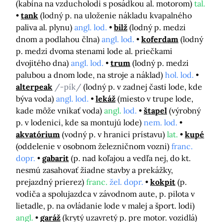
(kabína na vzducholodi s posádkou al. motorom)
tal.
tank
(lodný p. na uloženie nákladu kvapalného
paliva al. plynu)
angl. lod.
bilž
(lodný p. medzi
dnom a podlahou člna)
angl. lod.
koferdam
(lodný
p. medzi dvoma stenami lode al. priečkami
dvojitého dna)
angl. lod.
trum
(lodný p. medzi
palubou a dnom lode, na stroje a náklad)
hol. lod.
alterpeak
/-pík/
(lodný p. v zadnej časti lode, kde
býva voda)
angl. lod.
lekáž
(miesto v trupe lode,
kade môže vnikať voda)
angl.
lod.
štapel
(výrobný
p. v lodenici, kde sa montujú lode)
nem. lod.
akvatórium
(vodný p. v hranici prístavu)
lat.
kupé
(oddelenie v osobnom železničnom vozni)
franc.
dopr.
gabarit
(p. nad koľajou a vedľa nej, do kt.
nesmú zasahovať žiadne stavby a prekážky,
prejazdný prierez)
franc.
žel. dopr.
kokpit
(p.
vodiča a spolujazdca v závodnom aute, p. pilota v
lietadle, p. na ovládanie lode v malej a šport. lodi)
angl.
garáž
(krytý uzavretý p. pre motor. vozidlá)