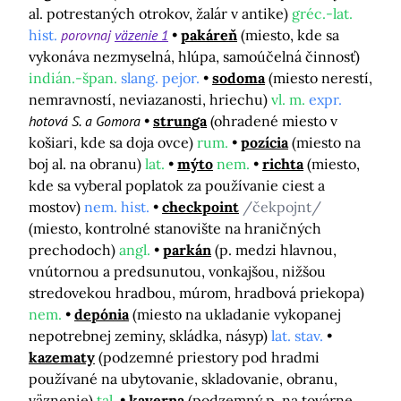
al. potrestaných otrokov, žalár v antike)
gréc.-lat.
hist.
porovnaj
väzenie 1
pakáreň
(miesto, kde sa
vykonáva nezmyselná, hlúpa, samoúčelná činnosť)
indián.-špan.
slang. pejor.
sodoma
(miesto nerestí,
nemravností, neviazanosti, hriechu)
vl. m.
expr.
hotová S. a Gomora
strunga
(ohradené miesto v
košiari, kde sa doja ovce)
rum.
pozícia
(miesto na
boj al. na obranu)
lat.
mýto
nem.
richta
(miesto,
kde sa vyberal poplatok za používanie ciest a
mostov)
nem. hist.
checkpoint
/čekpojnt/
(miesto, kontrolné stanovište na hraničných
prechodoch)
angl.
parkán
(p. medzi hlavnou,
vnútornou a predsunutou, vonkajšou, nižšou
stredovekou hradbou, múrom, hradbová priekopa)
nem.
depónia
(miesto na ukladanie vykopanej
nepotrebnej zeminy, skládka, násyp)
lat. stav.
kazematy
(podzemné priestory pod hradmi
používané na ubytovanie, skladovanie, obranu,
väznenie)
tal.
kaverna
(podzemný p. na továrne,