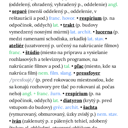
(oddelený, ohradený, vyhradený p., oddelenie)
angl.
separé
(menší oddelený p., oddelenie, v
reštaurácii a pod.)
franc. hovor.
respírium
(p. na
odpočinok, oddych)
lat.
trakt
(p. budovy
vymedzený nosnými múrmi)
lat. archit.
lucerna
(p.
medzi ramenami schodiska, zrkadlo)
lat. stav.
ateliér
(uzatvorený p. určený na nakrúcanie filmov)
franc.
štúdio
(miesto na prípravu a vysielanie
rozhlasových a televíznych programov, na
nakrúcanie filmov a pod.)
tal.
pľac
(miesto, kde sa
nakrúca film)
nem.
film. slang.
pressfoyer
/presfoajé/
(p. pred rokovacou miestnosťou, kde
sa konajú rozhovory pre tlač po rokovaní al. počas
neho)
angl. + franc.
žurn.
respírium
(p. na
odpočinok, oddych)
lat.
diatyron
(krytý p. pred
vstupom do budovy)
gréc. archit.
šachta
(vymurovaný, obmurovaný, úzky zvislý p.)
nem. stav.
íván
(zaklenutý p. z pálených tehiel, zdobený
štukou al. obkladmi, otvorený oblúkom do