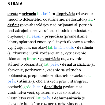
STRATA
strata
privácia
lat.
kniž.
deprivácia
(zbavenie
niečoho dôležitého, odstránenie, nedostatok)
lat.
deficit
(prevaha výdajov nad príjmami al. potrieb
nad zdrojmi, nerovnováha, schodok, nedostatok,
chýbanie)
lat.
ekon.
prejudícia
(premeškanie
lehoty splatnosti zmenky al. iných úkonov a z toho
vyplývajúca s. nárokov)
lat.
kniž. a odb.
dezilúzia
(s., zbavenie ilúzií, rozčarovanie, vytriezvenie,
sklamanie)
franc.
expatriácia
(s., zbavenie
štátneho občianstva)
lat.
práv.
denaturalizácia
(s.,
zbavenie, pozbavenie, vzdanie sa štátneho
občianstva, prepustenie zo štátneho zväzku)
lat.
práv.
atímia
(s. občianskych práv v starogréc.
obciach)
gréc.
hist.
derelikcia
(vzdanie sa
vlastníctva veci, opustenie veci so stratou
vlastníctva veci)
lat.
práv.
dehumanizácia
(s.,
zbavenie ľudského rozmeru, práv, vlastností,