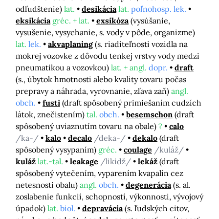
odľudštenie)
lat.
desikácia
lat.
poľnohosp. lek.
eksikácia
gréc. + lat.
exsikóza
(vysúšanie,
vysušenie, vysychanie, s. vody v pôde, organizme)
lat.
lek.
akvaplaning
(s. riaditeľnosti vozidla na
mokrej vozovke z dôvodu tenkej vrstvy vody medzi
pneumatikou a vozovkou)
lat. + angl.
dopr.
draft
(s., úbytok hmotnosti alebo kvality tovaru počas
prepravy a náhrada, vyrovnanie, zľava zaň)
angl.
obch.
fusti
(draft spôsobený primiešaním cudzích
látok, znečistením)
tal.
obch.
besemschon
(draft
spôsobený uviaznutím tovaru na obale)
?
calo
/ka-/
kalo
decalo
/deka-/
dekalo
(draft
spôsobený vysypaním)
gréc.
coulage
/kuláž/
kuláž
lat.-tal.
leakage
/likidž/
lekáž
(draft
spôsobený vytečením, vyparením kvapalín cez
netesnosti obalu)
angl.
obch.
degenerácia
(s. al.
zoslabenie funkcií, schopností, výkonnosti, vývojový
úpadok)
lat.
biol.
depravácia
(s. ľudských citov,