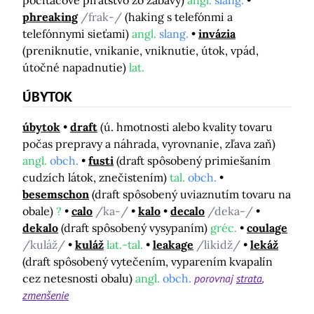
počítačové pirátstvo zo zábavy)
angl.
slang.
phreaking
/frak-/
(haking s telefónmi a
telefónnymi sieťami)
angl.
slang.
invázia
(preniknutie, vnikanie, vniknutie, útok, vpád,
útočné napadnutie)
lat.
ÚBYTOK
úbytok
draft
(ú. hmotnosti alebo kvality tovaru
počas prepravy a náhrada, vyrovnanie, zľava zaň)
angl.
obch.
fusti
(draft spôsobený primiešaním
cudzích látok, znečistením)
tal.
obch.
besemschon
(draft spôsobený uviaznutím tovaru na
obale)
?
calo
/ka-/
kalo
decalo
/deka-/
dekalo
(draft spôsobený vysypaním)
gréc.
coulage
/kuláž/
kuláž
lat.-tal.
leakage
/likidž/
lekáž
(draft spôsobený vytečením, vyparením kvapalín
cez netesnosti obalu)
angl.
obch.
porovnaj
strata
zmenšenie