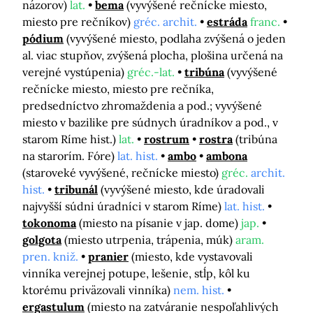
názorov)
lat.
bema
(vyvýšené rečnícke miesto,
miesto pre rečníkov)
gréc. archit.
estráda
franc.
pódium
(vyvýšené miesto, podlaha zvýšená o jeden
al. viac stupňov, zvýšená plocha, plošina určená na
verejné vystúpenia)
gréc.-lat.
tribúna
(vyvýšené
rečnícke miesto, miesto pre rečníka,
predsedníctvo zhromaždenia a pod.; vyvýšené
miesto v bazilike pre súdnych úradníkov a pod., v
starom Ríme hist.)
lat.
rostrum
rostra
(tribúna
na starorím. Fóre)
lat. hist.
ambo
ambona
(staroveké vyvýšené, rečnícke miesto)
gréc.
archit.
hist.
tribunál
(vyvýšené miesto, kde úradovali
najvyšší súdni úradníci v starom Ríme)
lat. hist.
tokonoma
(miesto na písanie v jap. dome)
jap.
golgota
(miesto utrpenia, trápenia, múk)
aram.
pren. kniž.
pranier
(miesto, kde vystavovali
vinníka verejnej potupe, lešenie, stĺp, kôl ku
ktorému priväzovali vinníka)
nem. hist.
ergastulum
(miesto na zatváranie nespoľahlivých