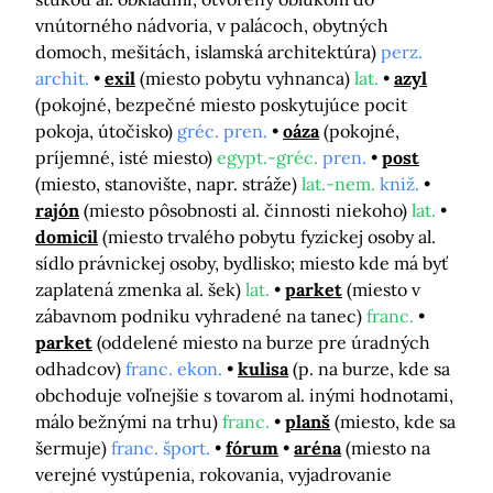
vnútorného nádvoria, v palácoch, obytných
domoch, mešitách, islamská architektúra)
perz.
archit.
exil
(miesto pobytu vyhnanca)
lat.
azyl
(pokojné, bezpečné miesto poskytujúce pocit
pokoja, útočisko)
gréc. pren.
oáza
(pokojné,
príjemné, isté miesto)
egypt.-gréc.
pren.
post
(miesto, stanovište, napr. stráže)
lat.-nem.
kniž.
rajón
(miesto pôsobnosti al. činnosti niekoho)
lat.
domicil
(miesto trvalého pobytu fyzickej osoby al.
sídlo právnickej osoby, bydlisko; miesto kde má byť
zaplatená zmenka al. šek)
lat.
parket
(miesto v
zábavnom podniku vyhradené na tanec)
franc.
parket
(oddelené miesto na burze pre úradných
odhadcov)
franc. ekon.
kulisa
(p. na burze, kde sa
obchoduje voľnejšie s tovarom al. inými hodnotami,
málo bežnými na trhu)
franc.
planš
(miesto, kde sa
šermuje)
franc. šport.
fórum
aréna
(miesto na
verejné vystúpenia, rokovania, vyjadrovanie