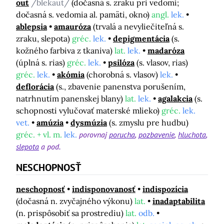
out
/blekaut/
(dočasná s. zraku pri vedomí;
dočasná s. vedomia al. pamäti, okno)
angl.
lek.
ablepsia
amauróza
(trvalá a nevyliečiteľná s.
zraku, slepota)
gréc.
lek.
depigmentácia
(s.
kožného farbiva z tkaniva)
lat.
lek.
madaróza
(úplná s. rias)
gréc.
lek.
psilóza
(s. vlasov, rias)
gréc.
lek.
akómia
(chorobná s. vlasov)
lek.
deflorácia
(s., zbavenie panenstva porušením,
natrhnutím panenskej blany)
lat.
lek.
agalakcia
(s.
schopnosti vylučovať materské mlieko)
gréc.
lek.
vet.
amúzia
dysmúzia
(s. zmyslu pre hudbu)
gréc. + vl. m.
lek.
porovnaj
porucha
pozbavenie
hluchota
slepota
a pod.
NESCHOPNOSŤ
neschopnosť
indisponovanosť
indispozícia
(dočasná n. zvyčajného výkonu)
lat.
inadaptabilita
(n. prispôsobiť sa prostrediu)
lat.
odb.