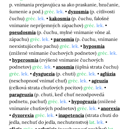
p. vnímania prejavujúca sa ako praskanie, bzučanie,
šumenie a pod.)
gréc.
lek.
dyzosmia
(p. citlivosti
čuchu)
gréc.
lek.
kakosmia
(p. čuchu, falošné
vnímanie nepríjemných zápachov)
gréc.
lek.
pseudosmia
(p. čuchu, mylné vnímanie vône al.
zápachu)
gréc.
lek.
parosmia
(p. čuchu, vnímanie
neexistujúceho pachu)
gréc.
lek.
hyposmia
(znížené vnímanie čuchových podnetov)
gréc.
lek.
hyperosmia
(zvýšené vnímanie čuchových
podnetov)
gréc.
lek.
anosmia
(úplná strata čuchu)
gréc.
lek.
dysguezia
(p. chuti)
gréc.
lek.
aglúzia
(neschopnosť vnímať chuť)
gréc.
lek.
ageuzia
(celková strata chuťových pocitov)
gréc.
lek.
parageuzia
(p. chuti, keď chuť nezodpovedá
podnetu, pachuť)
gréc.
lek.
hypogeuzia
(znížené
vnímanie chuťových podnetov)
gréc.
lek.
anorexia
dyzorexia
gréc.
lek.
inapetencia
(strata chuti do
jedla, nechuť do jedla, nechutenstvo)
lat.
lek.