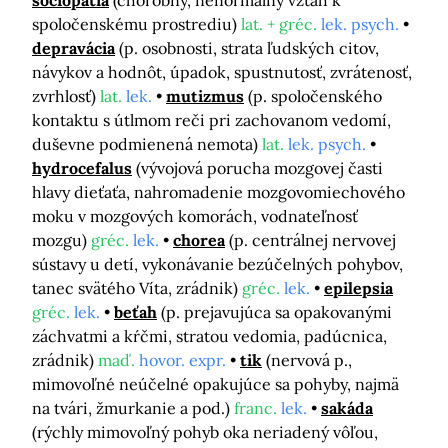
sociopatia
(chorobný, nenormálny vzťah k
spoločenskému prostrediu)
lat. + gréc.
lek. psych.
depravácia
(p. osobnosti, strata ľudských citov,
návykov a hodnôt, úpadok, spustnutosť, zvrátenosť,
zvrhlosť)
lat.
lek.
mutizmus
(p. spoločenského
kontaktu s útlmom reči pri zachovanom vedomí,
duševne podmienená nemota)
lat.
lek. psych.
hydrocefalus
(vývojová porucha mozgovej časti
hlavy dieťaťa, nahromadenie mozgovomiechového
moku v mozgových komorách, vodnateľnosť
mozgu)
gréc.
lek.
chorea
(p. centrálnej nervovej
sústavy u detí, vykonávanie bezúčelných pohybov,
tanec svätého Víta, zrádnik)
gréc.
lek.
epilepsia
gréc.
lek.
beťah
(p. prejavujúca sa opakovanými
záchvatmi a kŕčmi, stratou vedomia, padúcnica,
zrádnik)
maď.
hovor. expr.
tik
(nervová p.,
mimovoľné neúčelné opakujúce sa pohyby, najmä
na tvári, žmurkanie a pod.)
franc.
lek.
sakáda
(rýchly mimovoľný pohyb oka neriadený vôľou,