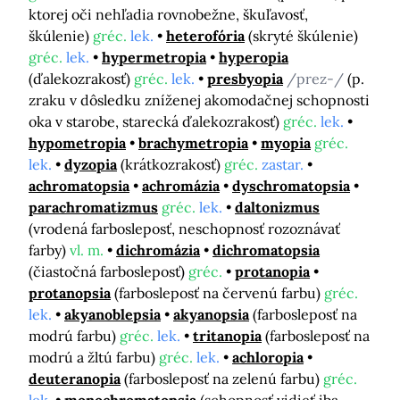
ktorej oči nehľadia rovnobežne, škuľavosť,
škúlenie)
gréc.
lek.
heterofória
(skryté škúlenie)
gréc.
lek.
hypermetropia
hyperopia
(ďalekozrakosť)
gréc.
lek.
presbyopia
/prez-/
(p.
zraku v dôsledku zníženej akomodačnej schopnosti
oka v starobe, starecká ďalekozrakosť)
gréc.
lek.
hypometropia
brachymetropia
myopia
gréc.
lek.
dyzopia
(krátkozrakosť)
gréc.
zastar.
achromatopsia
achromázia
dyschromatopsia
parachromatizmus
gréc.
lek.
daltonizmus
(vrodená farbosleposť, neschopnosť rozoznávať
farby)
vl. m.
dichromázia
dichromatopsia
(čiastočná farbosleposť)
gréc.
protanopia
protanopsia
(farbosleposť na červenú farbu)
gréc.
lek.
akyanoblepsia
akyanopsia
(farbosleposť na
modrú farbu)
gréc.
lek.
tritanopia
(farbosleposť na
modrú a žltú farbu)
gréc.
lek.
achloropia
deuteranopia
(farbosleposť na zelenú farbu)
gréc.