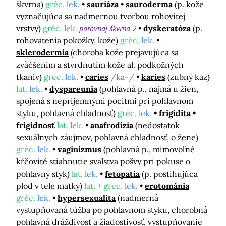
škvrna)
gréc.
lek.
sauriáza
sauroderma
(p. kože
vyznačujúca sa nadmernou tvorbou rohovitej
vrstvy)
gréc.
lek.
porovnaj
škvrna 2
dyskeratóza
(p.
rohovatenia pokožky, kože)
gréc.
lek.
sklerodermia
(choroba kože prejavujúca sa
zväčšením a stvrdnutím kože al. podkožných
tkanív)
gréc.
lek.
caries
/ka-/
karies
(zubný kaz)
lat.
lek.
dyspareunia
(pohlavná p., najmä u žien,
spojená s nepríjemnými pocitmi pri pohlavnom
styku, pohlavná chladnosť)
gréc.
lek.
frigidita
frigidnosť
lat.
lek.
anafrodízia
(nedostatok
sexuálnych záujmov, pohlavná chladnosť, o žene)
gréc.
lek.
vaginizmus
(pohlavná p., mimovoľné
kŕčovité stiahnutie svalstva pošvy pri pokuse o
pohlavný styk)
lat.
lek.
fetopatia
(p. postihujúca
plod v tele matky)
lat. + gréc.
lek.
erotománia
gréc.
lek.
hypersexualita
(nadmerná
vystupňovaná túžba po pohlavnom styku, chorobná
pohlavná dráždivosť a žiadostivosť, vystupňovanie