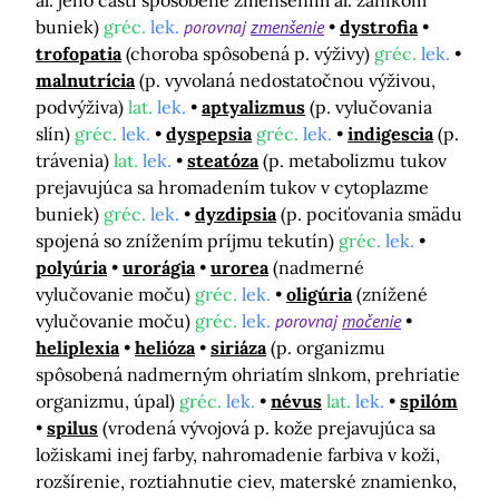
al. jeho časti spôsobené zmenšením al. zánikom
buniek)
gréc.
lek.
porovnaj
zmenšenie
dystrofia
trofopatia
(choroba spôsobená p. výživy)
gréc.
lek.
malnutrícia
(p. vyvolaná nedostatočnou výživou,
podvýživa)
lat.
lek.
aptyalizmus
(p. vylučovania
slín)
gréc.
lek.
dyspepsia
gréc.
lek.
indigescia
(p.
trávenia)
lat.
lek.
steatóza
(p. metabolizmu tukov
prejavujúca sa hromadením tukov v cytoplazme
buniek)
gréc.
lek.
dyzdipsia
(p. pociťovania smädu
spojená so znížením príjmu tekutín)
gréc.
lek.
polyúria
urorágia
urorea
(nadmerné
vylučovanie moču)
gréc.
lek.
oligúria
(znížené
vylučovanie moču)
gréc.
lek.
porovnaj
močenie
heliplexia
helióza
siriáza
(p. organizmu
spôsobená nadmerným ohriatím slnkom, prehriatie
organizmu, úpal)
gréc.
lek.
névus
lat.
lek.
spilóm
spilus
(vrodená vývojová p. kože prejavujúca sa
ložiskami inej farby, nahromadenie farbiva v koži,
rozšírenie, roztiahnutie ciev, materské znamienko,