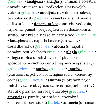
gréc.
lek.
analgézia
analgia
(s. vnímania bolesti z
dôvodu prerušenia al. poškodenia nervových
vláken)
gréc.
lek.
anodýnia
(s. vnímania bolesti,
bezbolestnosť)
gréc.
lek.
anestézia
(s., zbavenie
citlivosti)
lek.
dezorientácia
(porucha vedomia,
myslenia, pamäti, prejavujúca sa nedostatkom al.
stratou orientácie v čase, mieste a pod.)
franc. + lat.
kataplexia
(s. napätia kostrových svalov v
dôsledku šoku)
gréc.
lek.
atónia
(s. napätia,
ochabnutosť, chabosť)
gréc.
lek.
plégia
gréc.
lek.
-plégia
(úplná s. pohyblivosti, úplná obrna,
spôsobená poruchou centrálnej nervovej sústavy)
gréc.
v zlož. sl.
paréza
gréc.
lek.
-paréza
(čiastočná s. pohyblivosti, najmä svalu, končatiny,
obrna)
gréc.
v zlož. sl.
amimia
(s. premenlivých
pohybov tváre al. výrazu tváre odrážajúcich citový
stav ako príznak nervovej choroby)
gréc.
lek.
amencia
(s. pamäti, orientácie, chorobná
zmätenosť, roztržitosť)
lat.
lek.
amnézia
(s. pamäti