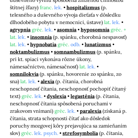
duševného vývinu spôsobená zníženou činnosťou
štítnej žľazy)
franc.
lek.
hospitalizmus
(p.
telesného a duševného vývoja dieťaťa v dôsledku
dlhodobého pobytu v nemocnici, ústave)
lat.
lek.
agrypnia
gréc.
lek.
asomnia
hyposomnia
gréc. +
lat.
lek.
insomnia
(p. spánku, chorobná nespavosť)
lat.
lek.
hypnobatia
gréc.
odb.
lunatizmus
noktambulizmus
somnambulizmus
(p. spánku,
pri kt. spiaci vykonáva rôzne úkony,
námesačníctvo, námesačnosť)
lat.
lek.
somnilokvia
(p. spánku, hovorenie zo spánku, zo
sna)
lat.
lek.
alexia
(p. čítania, chorobná
neschopnosť čítania, neschopnosť pochopiť čítaný
text)
gréc.
lek.
dyslexia
legasténia
(p. čítania,
neschopnosť čítania spôsobená poruchami v
zrakovom vnímaní)
gréc.
lek.
paralexia
(získaná p.
čítania, strata schopnosti čítať ako dôsledok
poruchy mozgovej kôry prejavujúca sa zamieňaním
slov)
gréc.
lek. psych.
strefosymbolia
(p. čítania,