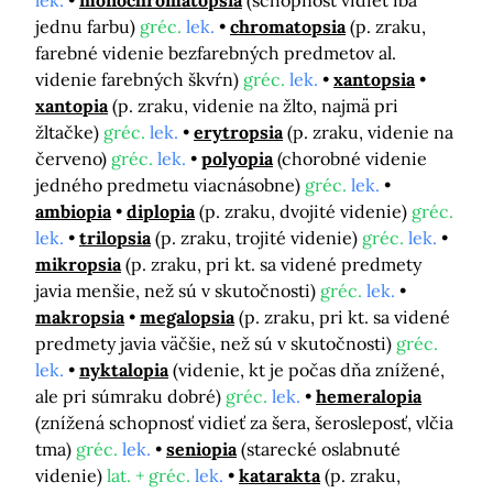
lek.
monochromatopsia
(schopnosť vidieť iba
jednu farbu)
gréc.
lek.
chromatopsia
(p. zraku,
farebné videnie bezfarebných predmetov al.
videnie farebných škvŕn)
gréc.
lek.
xantopsia
xantopia
(p. zraku, videnie na žlto, najmä pri
žltačke)
gréc.
lek.
erytropsia
(p. zraku, videnie na
červeno)
gréc.
lek.
polyopia
(chorobné videnie
jedného predmetu viacnásobne)
gréc.
lek.
ambiopia
diplopia
(p. zraku, dvojité videnie)
gréc.
lek.
trilopsia
(p. zraku, trojité videnie)
gréc.
lek.
mikropsia
(p. zraku, pri kt. sa videné predmety
javia menšie, než sú v skutočnosti)
gréc.
lek.
makropsia
megalopsia
(p. zraku, pri kt. sa videné
predmety javia väčšie, než sú v skutočnosti)
gréc.
lek.
nyktalopia
(videnie, kt je počas dňa znížené,
ale pri súmraku dobré)
gréc.
lek.
hemeralopia
(znížená schopnosť vidieť za šera, šerosleposť, vlčia
tma)
gréc.
lek.
seniopia
(starecké oslabnuté
videnie)
lat. + gréc.
lek.
katarakta
(p. zraku,