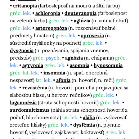
tritanopia
(farbosleposť na modrú a žltú farbu)
gréc.
lek.
achloropia
deuteranopia
(farbosleposť
na zelenú farbu)
gréc.
lek.
aglúzia
(n. vnímať chuť)
gréc.
lek.
astereognóza
(n. rozoznávať bežné
predmety hmatom)
gréc.
lek.
aprosexia
(n.
sústrediť myšlienky na podnet)
gréc.
lek.
dysgnosia
(n. poznávania, spájania vnemov,
predstáv)
gréc.
psych.
agnózia
(n. chápania)
gréc.
lek.
agrypnia
gréc.
lek.
asomnia
hyposomnia
gréc. lat.
lek.
insomnia
(n. spať, chorobná
nespavosť)
lat.
lek.
afónia
(n. hovoriť, n. reči)
gréc.
lek.
rezasténia
(n. hovoriť, porucha prejavujúca sa
slabosťou hlasu, u hercov, rečníkov)
gréc.
lek.
logamnézia
(strata schopnosti hovoriť)
gréc.
lek.
surdomuitizmus
(náhla strata schopnosti hovoriť a
počuť, hluchonemota)
lat.
lek.
alália
(n. vyslovovať
zreteľne hlásky)
gréc.
lek.
dysfémia
(n. plynule
hovoriť, vyslovovať, zajakavosť, koktavosť)
gréc.
lek.