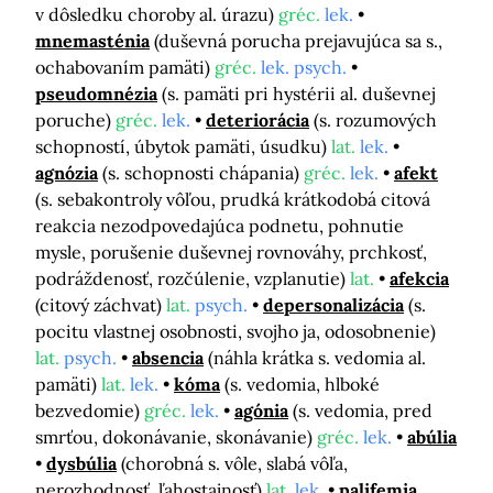
v dôsledku choroby al. úrazu)
gréc.
lek.
mnemasténia
(duševná porucha prejavujúca sa s.,
ochabovaním pamäti)
gréc.
lek. psych.
pseudomnézia
(s. pamäti pri hystérii al. duševnej
poruche)
gréc.
lek.
deteriorácia
(s. rozumových
schopností, úbytok pamäti, úsudku)
lat.
lek.
agnózia
(s. schopnosti chápania)
gréc.
lek.
afekt
(s. sebakontroly vôľou, prudká krátkodobá citová
reakcia nezodpovedajúca podnetu, pohnutie
mysle, porušenie duševnej rovnováhy, prchkosť,
podráždenosť, rozčúlenie, vzplanutie)
lat.
afekcia
(citový záchvat)
lat.
psych.
depersonalizácia
(s.
pocitu vlastnej osobnosti, svojho ja, odosobnenie)
lat.
psych.
absencia
(náhla krátka s. vedomia al.
pamäti)
lat.
lek.
kóma
(s. vedomia, hlboké
bezvedomie)
gréc.
lek.
agónia
(s. vedomia, pred
smrťou, dokonávanie, skonávanie)
gréc.
lek.
abúlia
dysbúlia
(chorobná s. vôle, slabá vôľa,
nerozhodnosť, ľahostajnosť)
lat.
lek.
palifemia