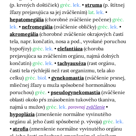
(p. krvných doštičiek)
gréc.
lek.
struma
(p. štítnej
žľazy prejavujúca sa jej zväčšením)
lat.
lek.
hepatomegália
(chorobné zväčšenie pečene)
gréc.
lek.
nefromegália
(zväčšenie obličky)
gréc.
lek.
akromegália
(chorobné zväčšenie okrajových častí
tela, napr. končatín, nosa a pod., vyvolané poruchou
hypofýzy)
gréc.
lek.
elefantiáza
(choroba
prejavujúca sa zväčšením orgánu, najmä dolných
končatín)
gréc.
lek.
tachyauxéza
(rast orgánu,
časti tela rýchlejší než rast organizmu, tela ako
celku)
gréc.
biol.
gynekomastia
(zväčšenie prsnej,
mliečnej žľazy u muža spôsobené hormonálnou
poruchou)
gréc.
pseudogynekomastia
(zväčšenie
oblasti okolo pŕs znásobením tukového tkaniva,
najmä u mužov)
gréc.
lek.
porovnaj
zväčšenie
hypoplázia
(zmenšenie normálne vyvinutého
orgánu al. jeho časti spôsobené p. vývoja)
gréc.
lek.
atrofia
(zmenšenie normálne vyvinutého orgánu