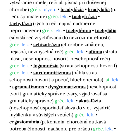
vytváranie umelej reči al. písma pri duševnej
chorobe)
gréc.
psych.
bradyfázia
bradylalia
(p.
reči, spomalenie)
gréc.
lek.
tachyfrázia
tachyfázia
(rýchla reč, najmä nadmerne,
neprirodzene)
gréc.
lek.
tachyfémia
tachylália
(súvislá reč zrýchľovaná do nezrozumiteľnosti)
gréc.
lek.
schizofrázia
(chorobne zmätená,
nejasná, nezmyselná reč)
gréc.
lek.
afónia
(strata
hlasu, neschopnosť hovoriť, neschopnosť reči)
gréc.
lek.
logamnézia
(strata schopnosti hovoriť)
gréc.
lek.
surdomuitizmus
(náhla strata
schopnosti hovoriť a počuť, hluchonemota)
lat.
lek.
agramatizmus
dysgramatizmus
(neschopnosť
tvoriť gramaticky správne tvary, vyjadrovať sa
gramaticky správne)
gréc.
lek.
akatafázia
(neschopnosť usporiadať slová do viet, vyjadriť
myšlienku v súvislých vetách)
gréc.
lek.
ergaziománia
(p. konania, chorobná nutkavá
potreba činnosti, nadšenie pre prácu)
gréc.
lek.