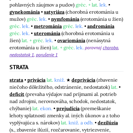
pohlavných záujmov a pudov)
gréc. + lat.
lek.
gynekománia
satyriáza
(chorobná erotománia u
mužov)
gréc.
lek.
nymfománia
(erotománia u žien)
gréc.
lek.
metrománia
gréc.
lek.
andrománia
gréc.
lek.
uterománia
(chorobná erotománia u
žien)
lat. + gréc.
lek.
ovariománia
(nenásytná
erotománia u žien)
lat. + gréc.
lek.
porovnaj
choroba
nedostatok 1
porušenie 1
STRATA
strata
privácia
lat.
kniž.
deprivácia
(zbavenie
niečoho dôležitého, odstránenie, nedostatok)
lat.
deficit
(prevaha výdajov nad príjmami al. potrieb
nad zdrojmi, nerovnováha, schodok, nedostatok,
chýbanie)
lat.
ekon.
prejudícia
(premeškanie
lehoty splatnosti zmenky al. iných úkonov a z toho
vyplývajúca s. nárokov)
lat.
kniž. a odb.
dezilúzia
(s., zbavenie ilúzií, rozčarovanie, vytriezvenie,