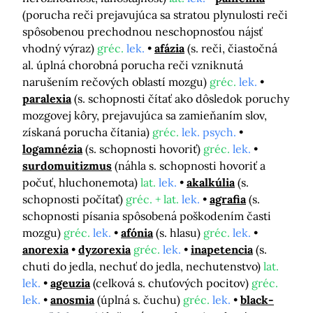
(porucha reči prejavujúca sa stratou plynulosti reči
spôsobenou prechodnou neschopnosťou nájsť
vhodný výraz)
gréc.
lek.
afázia
(s. reči, čiastočná
al. úplná chorobná porucha reči vzniknutá
narušením rečových oblastí mozgu)
gréc.
lek.
paralexia
(s. schopnosti čítať ako dôsledok poruchy
mozgovej kôry, prejavujúca sa zamieňaním slov,
získaná porucha čítania)
gréc.
lek. psych.
logamnézia
(s. schopnosti hovoriť)
gréc.
lek.
surdomuitizmus
(náhla s. schopnosti hovoriť a
počuť, hluchonemota)
lat.
lek.
akalkúlia
(s.
schopnosti počítať)
gréc. + lat.
lek.
agrafia
(s.
schopnosti písania spôsobená poškodením časti
mozgu)
gréc.
lek.
afónia
(s. hlasu)
gréc.
lek.
anorexia
dyzorexia
gréc.
lek.
inapetencia
(s.
chuti do jedla, nechuť do jedla, nechutenstvo)
lat.
lek.
ageuzia
(celková s. chuťových pocitov)
gréc.
lek.
anosmia
(úplná s. čuchu)
gréc.
lek.
black-