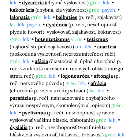
lek.
dyzartria
(chybná výslovnosť)
gréc.
lek.
kakofrázia
(chybná, zlá výslovnosť)
gréc.
psych.
lalopatia
gréc.
lek.
balbuties
(p. reči, zajakavosť)
lat.
lek. psych.
dysfémia
(p. reči, neschopnosť
plynule hovoriť, vyslovovať, zajakavosť, koktavosť)
gréc.
lek.
hotentotizmus
vl. m.
tetizmus
(najhorší stupeň zajakavosti)
um. lek.
anartria
(poškodená výslovnosť, nezrozumiteľnosť reči)
gréc.
lek.
afázia
(čiastočná al. úplná chorobná p.
reči vzniknutá narušením rečových oblastí mozgu,
strata reči)
gréc.
lek.
logoneuróza
aftongia
(p.
reči nervového pôvodu)
gréc.
lek.
afrázia
(chorobná p. reči v určitej situácii)
lat.
lek.
parafázia
(p. reči, nahradzovanie chýbajúceho
výrazu nesprávnym, skomoleným al. opisom)
gréc.
lek.
pselizmus
(p. reči, neschopnosť správne
vyslovovať väčšinu hlások, bľabotanie)
gréc.
lek.
dyslália
(p. reči, neschopnosť tvoriť niektoré
hlásky, zlá výslovnosť, hatlavosť, brblavosť)
gréc.
lek.