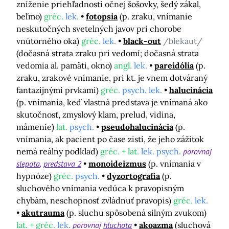
zníženie priehľadnosti očnej šošovky, šedý zákal,
beľmo)
gréc.
lek.
fotopsia
(p. zraku, vnímanie
neskutočných svetelných javov pri chorobe
vnútorného oka)
gréc.
lek.
black-out
/blekaut/
(dočasná strata zraku pri vedomí; dočasná strata
vedomia al. pamäti, okno)
angl.
lek.
pareidólia
(p.
zraku, zrakové vnímanie, pri kt. je vnem dotváraný
fantazijnými prvkami)
gréc.
psych. lek.
halucinácia
(p. vnímania, keď vlastná predstava je vnímaná ako
skutočnosť, zmyslový klam, prelud, vidina,
mámenie)
lat.
psych.
pseudohalucinácia
(p.
vnímania, ak pacient po čase zistí, že jeho zážitok
nemá reálny podklad)
gréc. + lat.
lek. psych.
porovnaj
slepota
predstava 2
monoideizmus
(p. vnímania v
hypnóze)
gréc.
psych.
dyzortografia
(p.
sluchového vnímania vedúca k pravopisným
chybám, neschopnosť zvládnuť pravopis)
gréc.
lek.
akutrauma
(p. sluchu spôsobená silným zvukom)
lat. + gréc.
lek.
porovnaj
hluchota
akoazma
(sluchová