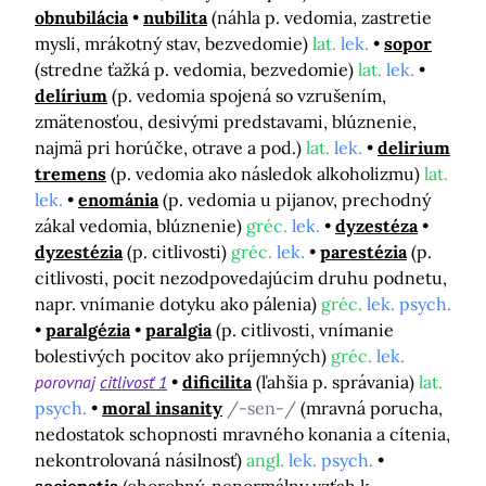
obnubilácia
nubilita
(náhla p. vedomia, zastretie
mysli, mrákotný stav, bezvedomie)
lat.
lek.
sopor
(stredne ťažká p. vedomia, bezvedomie)
lat.
lek.
delírium
(p. vedomia spojená so vzrušením,
zmätenosťou, desivými predstavami, blúznenie,
najmä pri horúčke, otrave a pod.)
lat.
lek.
delirium
tremens
(p. vedomia ako následok alkoholizmu)
lat.
lek.
enománia
(p. vedomia u pijanov, prechodný
zákal vedomia, blúznenie)
gréc.
lek.
dyzestéza
dyzestézia
(p. citlivosti)
gréc.
lek.
parestézia
(p.
citlivosti, pocit nezodpovedajúcim druhu podnetu,
napr. vnímanie dotyku ako pálenia)
gréc.
lek. psych.
paralgézia
paralgia
(p. citlivosti, vnímanie
bolestivých pocitov ako príjemných)
gréc.
lek.
porovnaj
citlivosť 1
dificilita
(ľahšia p. správania)
lat.
psych.
moral insanity
/-sen-/
(mravná porucha,
nedostatok schopnosti mravného konania a cítenia,
nekontrolovaná násilnosť)
angl.
lek. psych.