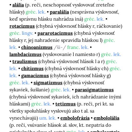
alália
(p. reči, neschopnosť vyslovovať zreteľne
hlásky)
gréc.
lek.
paralália
(nesprávna výslovnosť,
keď správnu hlásku nahrádza iná)
gréc.
lek.
rotacizmus
(chybná výslovnosť hlásky r, ráčkovanie)
gréc.
lingv.
pararotacizmus
(chybná výslovnosť
hlásky r, jej nahradenie spravidla hláskou l)
gréc.
lek.
chinoanizmus
/ši-/
franc.
lek.
lambdacizmus
(vyslovovanie l namiesto r)
gréc.
lek.
traulizmus
(chybná výslovnosť hlások l a r)
gréc.
lek.
chitizmus
(chybná výslovnosť hlásky ch)
gréc.
lek.
gamacizmus
(chybná výslovnosť hlásky g)
gréc.
lek.
sigmatizmus
(chybná výslovnosť
sykaviek, šušlanie)
gréc.
lek.
parasigmatizmus
(chybná výslovnosť sykaviek, ich nahrádzanie inými
hláskami)
gréc.
lek.
tetizmus
(p. reči, pri kt. sa
všetky spoluhlásky vyslovujú ako t al. sa
vynechávajú)
um. lek.
embolofrázia
embololália
(p. reči, vsúvanie hlások al. slov, kt. nepatria do