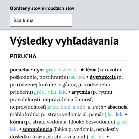
Obrátený slovník cudzích slov
Výsledky vyhľadávania
PORUCHA
porucha
dys-
gréc.
v zlož. sl.
lézia
(zdravotné
poškodenie, postihnutie)
lat.
lek.
dysfunkcia
(p.
prirodzenej funkcie orgánov, prirodzeného
priebehu)
gréc. + lat.
lek.
arytmia
(p. rytmu,
pravidelnosti, nepravidelná činnosť,
nepravidelnosť)
gréc.
kniž. a odb.
a. srdca
absencia
(náhla krátka p., strata vedomia al. pamäti)
lat.
lek.
kóma
(p., strata vedomia, hlboké bezvedomie)
gréc.
lek.
somnolencia
(ľahká p. vedomia, ospalosť v
dôsledku úrazu, straty krvi a pod.)
lat.
lek.