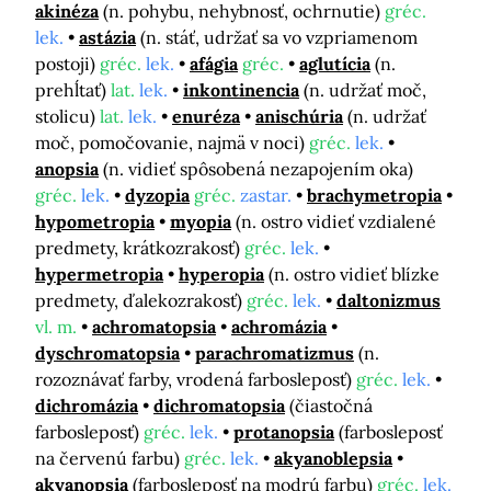
akinéza
(n. pohybu, nehybnosť, ochrnutie)
gréc.
lek.
astázia
(n. stáť, udržať sa vo vzpriamenom
postoji)
gréc.
lek.
afágia
gréc.
aglutícia
(n.
prehĺtať)
lat.
lek.
inkontinencia
(n. udržať moč,
stolicu)
lat.
lek.
enuréza
anischúria
(n. udržať
moč, pomočovanie, najmä v noci)
gréc.
lek.
anopsia
(n. vidieť spôsobená nezapojením oka)
gréc.
lek.
dyzopia
gréc.
zastar.
brachymetropia
hypometropia
myopia
(n. ostro vidieť vzdialené
predmety, krátkozrakosť)
gréc.
lek.
hypermetropia
hyperopia
(n. ostro vidieť blízke
predmety, ďalekozrakosť)
gréc.
lek.
daltonizmus
vl. m.
achromatopsia
achromázia
dyschromatopsia
parachromatizmus
(n.
rozoznávať farby, vrodená farbosleposť)
gréc.
lek.
dichromázia
dichromatopsia
(čiastočná
farbosleposť)
gréc.
lek.
protanopsia
(farbosleposť
na červenú farbu)
gréc.
lek.
akyanoblepsia
akyanopsia
(farbosleposť na modrú farbu)
gréc.
lek.