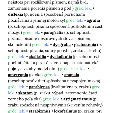
neistota pri rozlišovaní písmen, najmä b-d,
zamieňanie poradia písmen a pod.)
gréc.
lek.
dislexia
(p. učenia spôsobená poruchami
poznávania a jemnej motoriky)
gréc.
lek.
agrafia
(p. schopnosti písania spôsobená poškodením časti
mozgu)
gréc.
lek.
paragrafia
(p. schopnosti
písania, písanie nesprávnych slov al. písmen,
skomolenín)
gréc.
lek.
dysgrafia
grafosténia
(p.
schopnosti písania, súhry pohybu, zraku a sluchu)
gréc.
lek.
akalkúlia
dyskalkúlia
(p. schopnosti
počítať, čítať a písať číslice, chápať matematické
pojmy a vzťahy medzi nimi)
gréc. + lat.
lek.
ametropia
(p. oka)
gréc.
lek.
anopsia
(neschopnosť vidieť spôsobená nezapojením oka)
gréc.
lek.
parablepsa
(kvalitatívna p. zraku)
gréc.
lek.
skotóm
(p. zraku, výpad, zatemnenie časti
zorného poľa oka)
gréc.
lek.
astigmatizmus
(p.
zraku spôsobená nesprávnym zakrivením rohovky)
gréc.
lek.
strabizmus
loxoftalmus
(p. zraku, pri