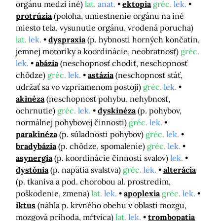
orgánu medzi iné)
lat.
anat.
ektopia
gréc.
lek.
protrúzia
(poloha, umiestnenie orgánu na iné
miesto tela, vysunutie orgánu, vrodená porucha)
lat.
lek.
dyspraxia
(p. hybnosti horných končatín,
jemnej motoriky a koordinácie, neobratnosť)
gréc.
lek.
abázia
(neschopnosť chodiť, neschopnosť
chôdze)
gréc.
lek.
astázia
(neschopnosť stáť,
udržať sa vo vzpriamenom postoji)
gréc.
lek.
akinéza
(neschopnosť pohybu, nehybnosť,
ochrnutie)
gréc.
lek.
dyskinéza
(p. pohybov,
normálnej pohybovej činnosti)
gréc.
lek.
parakinéza
(p. súladnosti pohybov)
gréc.
lek.
bradybázia
(p. chôdze, spomalenie)
gréc.
lek.
asynergia
(p. koordinácie činnosti svalov)
lek.
dystónia
(p. napätia svalstva)
gréc.
lek.
alterácia
(p. tkaniva a pod. chorobou al. prostredím,
poškodenie, zmena)
lat.
lek.
apoplexia
gréc.
lek.
iktus
(náhla p. krvného obehu v oblasti mozgu,
mozgová príhoda, mŕtvica)
lat.
lek.
trombopatia