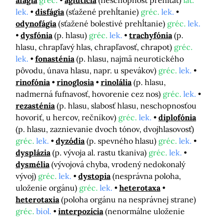
afágia
gréc.
aglutícia
(neschopnosť prehĺtať)
lat.
lek.
disfágia
(sťažené prehĺtanie)
gréc.
lek.
odynofágia
(sťažené bolestivé prehĺtanie)
gréc.
lek.
dysfónia
(p. hlasu)
gréc.
lek.
trachyfónia
(p.
hlasu, chrapľavý hlas, chrapľavosť, chrapot)
gréc.
lek.
fonasténia
(p. hlasu, najmä neurotického
pôvodu, únava hlasu, napr. u spevákov)
gréc.
lek.
rinofónia
rinoglosia
rinolália
(p. hlasu,
nadmerná fufnavosť, hovorenie cez nos)
gréc.
lek.
rezasténia
(p. hlasu, slabosť hlasu, neschopnosťou
hovoriť, u hercov, rečníkov)
gréc.
lek.
diplofónia
(p. hlasu, zaznievanie dvoch tónov, dvojhlasovosť)
gréc.
lek.
dyzódia
(p. spevného hlasu)
gréc.
lek.
dysplázia
(p. vývoja al. rastu tkaniva)
gréc.
lek.
dysmélia
(vývojová chyba, vrodený nedokonalý
vývoj)
gréc.
lek.
dystopia
(nesprávna poloha,
uloženie orgánu)
gréc.
lek.
heterotaxa
heterotaxia
(poloha orgánu na nesprávnej strane)
gréc.
biol.
interpozícia
(nenormálne uloženie