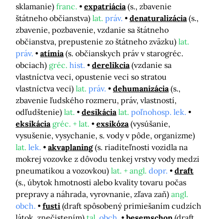
sklamanie)
franc.
expatriácia
(s., zbavenie
štátneho občianstva)
lat.
práv.
denaturalizácia
(s.,
zbavenie, pozbavenie, vzdanie sa štátneho
občianstva, prepustenie zo štátneho zväzku)
lat.
práv.
atímia
(s. občianskych práv v starogréc.
obciach)
gréc.
hist.
derelikcia
(vzdanie sa
vlastníctva veci, opustenie veci so stratou
vlastníctva veci)
lat.
práv.
dehumanizácia
(s.,
zbavenie ľudského rozmeru, práv, vlastností,
odľudštenie)
lat.
desikácia
lat.
poľnohosp. lek.
eksikácia
gréc. + lat.
exsikóza
(vysúšanie,
vysušenie, vysychanie, s. vody v pôde, organizme)
lat.
lek.
akvaplaning
(s. riaditeľnosti vozidla na
mokrej vozovke z dôvodu tenkej vrstvy vody medzi
pneumatikou a vozovkou)
lat. + angl.
dopr.
draft
(s., úbytok hmotnosti alebo kvality tovaru počas
prepravy a náhrada, vyrovnanie, zľava zaň)
angl.
obch.
fusti
(draft spôsobený primiešaním cudzích
látok, znečistením)
tal.
obch.
besemschon
(draft