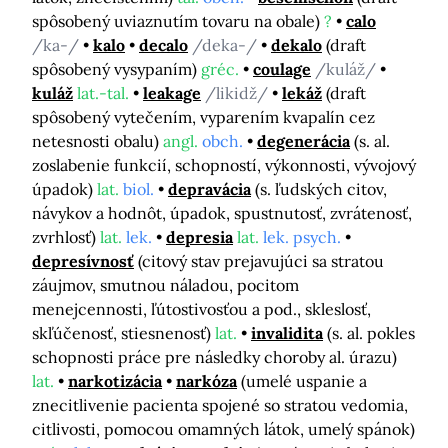
spôsobený uviaznutím tovaru na obale)
?
calo
/ka-/
kalo
decalo
/deka-/
dekalo
(draft
spôsobený vysypaním)
gréc.
coulage
/kuláž/
kuláž
lat.-tal.
leakage
/likidž/
lekáž
(draft
spôsobený vytečením, vyparením kvapalín cez
netesnosti obalu)
angl.
obch.
degenerácia
(s. al.
zoslabenie funkcií, schopností, výkonnosti, vývojový
úpadok)
lat.
biol.
depravácia
(s. ľudských citov,
návykov a hodnôt, úpadok, spustnutosť, zvrátenosť,
zvrhlosť)
lat.
lek.
depresia
lat.
lek. psych.
depresívnosť
(citový stav prejavujúci sa stratou
záujmov, smutnou náladou, pocitom
menejcennosti, ľútostivosťou a pod., skleslosť,
skľúčenosť, stiesnenosť)
lat.
invalidita
(s. al. pokles
schopnosti práce pre následky choroby al. úrazu)
lat.
narkotizácia
narkóza
(umelé uspanie a
znecitlivenie pacienta spojené so stratou vedomia,
citlivosti, pomocou omamných látok, umelý spánok)