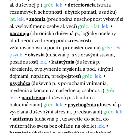
al. duševnej p.)
gréc.
lek.
deteriorácia
(strata
rozumových schopností, úbytok pamäti, úsudku)
lat.
lek.
anómia
(prechodná neschopnosť vybaviť si
al. vysloviť meno osoby al. veci)
gréc. + lat.
lek.
paranoja
(chronická duševná p., logicky ucelený
blud neodôvodnenej podozrievavosti,
vzťahovačnosti a pocitu prenasledovania)
gréc.
lek.
psych.
obsesia
(duševná p. s vtieravými stavmi,
posadnutosť)
lek.
katatýmia
(duševná p.,
skreslenie, ovplyvnenie myslenia a pod. silnými
dojmami, napätím, predpojatosť)
gréc.
lek.
psychóza
(duševná p. s poruchami vnímania,
myslenia a konania a následne aj osobnosti)
gréc.
lek.
parafrénia
(duševná p. s bludmi a
halucináciami)
gréc.
lek.
psychogénia
(duševná p.
vyvolaná duševnými stresmi, predstavami)
gréc.
lek.
autizmus
(duševná p., uzavretie do seba, do
vnútorného sveta bez ohľadu na okolie)
lek.