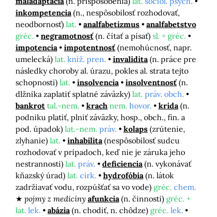
maladaptácia
(n. prispôsobenia)
lat.
sociol. psych.
inkompetencia
(n., nespôsobilosť rozhodovať,
neodbornosť)
lat.
analfabetizmus
analfabetstvo
gréc.
negramotnosť
(n. čítať a písať)
sl. + gréc.
impotencia
impotentnosť
(nemohúcnosť, napr.
umelecká)
lat.
kniž. pren.
invalidita
(n. práce pre
následky choroby al. úrazu, pokles al. strata tejto
schopnosti)
lat.
insolvencia
insolventnosť
(n.
dlžníka zaplatiť splatné záväzky)
lat.
práv. obch.
bankrot
tal.-nem.
krach
nem.
hovor.
krida
(n.
podniku platiť, plniť záväzky, hosp., obch., fin. a
pod. úpadok)
lat.-nem.
práv.
kolaps
(zrútenie,
zlyhanie)
lat.
inhabilita
(nespôsobilosť sudcu
rozhodovať v prípadoch, keď nie je záruka jeho
nestrannosti)
lat.
práv.
deficiencia
(n. vykonávať
kňazský úrad)
lat.
cirk.
hydrofóbia
(n. látok
zadržiavať vodu, rozpúšťať sa vo vode)
gréc.
chem.
pojmy z medicíny
afunkcia
(n. činnosti)
gréc. +
lat.
lek.
abázia
(n. chodiť, n. chôdze)
gréc.
lek.