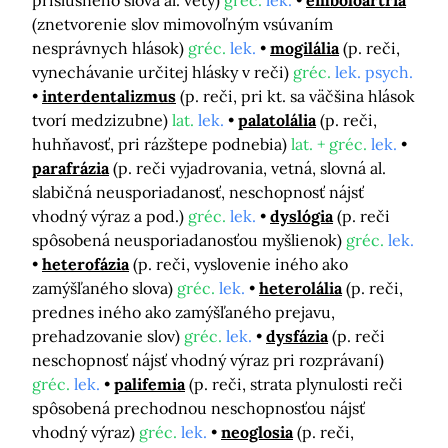
príslušného slova al. vety)
gréc.
lek.
emboloartria
(znetvorenie slov mimovoľným vsúvaním
nesprávnych hlások)
gréc.
lek.
mogilália
(p. reči,
vynechávanie určitej hlásky v reči)
gréc.
lek. psych.
interdentalizmus
(p. reči, pri kt. sa väčšina hlások
tvorí medzizubne)
lat.
lek.
palatolália
(p. reči,
huhňavosť, pri rázštepe podnebia)
lat. + gréc.
lek.
parafrázia
(p. reči vyjadrovania, vetná, slovná al.
slabičná neusporiadanosť, neschopnosť nájsť
vhodný výraz a pod.)
gréc.
lek.
dyslógia
(p. reči
spôsobená neusporiadanosťou myšlienok)
gréc.
lek.
heterofázia
(p. reči, vyslovenie iného ako
zamýšľaného slova)
gréc.
lek.
heterolália
(p. reči,
prednes iného ako zamýšľaného prejavu,
prehadzovanie slov)
gréc.
lek.
dysfázia
(p. reči
neschopnosť nájsť vhodný výraz pri rozprávaní)
gréc.
lek.
palifemia
(p. reči, strata plynulosti reči
spôsobená prechodnou neschopnosťou nájsť
vhodný výraz)
gréc.
lek.
neoglosia
(p. reči,