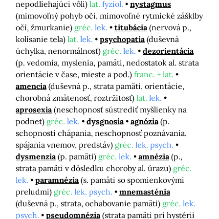
nepodliehajúci vôli)
lat.
fyziol.
nystagmus
(mimovoľný pohyb očí, mimovoľné rytmické zášklby
očí, žmurkanie)
gréc.
lek.
titubácia
(nervová p.,
kolísanie tela)
lat.
lek.
psychopatia
(duševná
úchylka, nenormálnosť)
gréc.
lek.
dezorientácia
(p. vedomia, myslenia, pamäti, nedostatok al. strata
orientácie v čase, mieste a pod.)
franc. + lat.
amencia
(duševná p., strata pamäti, orientácie,
chorobná zmätenosť, roztržitosť)
lat.
lek.
aprosexia
(neschopnosť sústrediť myšlienky na
podnet)
gréc.
lek.
dysgnosia
agnózia
(p.
schopnosti chápania, neschopnosť poznávania,
spájania vnemov, predstáv)
gréc.
lek. psych.
dysmenzia
(p. pamäti)
gréc.
lek.
amnézia
(p.,
strata pamäti v dôsledku choroby al. úrazu)
gréc.
lek.
paramnézia
(s. pamäti so spomienkovými
preludmi)
gréc.
lek. psych.
mnemasténia
(duševná p., strata, ochabovanie pamäti)
gréc.
lek.
psych.
pseudomnézia
(strata pamäti pri hystérii