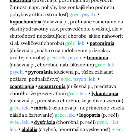
katatónia
(duševná p. postihujúca aj pohybovú
činnosť, napr. pohyby bez vonkajšieho podnetu,
pohybový útlm a strnulosť)
gréc.
psych.
hypochondria
(duševná p., prehnané zameranie na
vlastný zdravotný stav, presvedčenie o vážnej, ale v
skutočnosti neexistujúcej chorobe, sklon nahovoriť
si al. zveličovať chorobu)
gréc.
lek.
patomímia
(duševná p., snaha o napodobnenie príznakov
určitej choroby)
gréc.
lek. psych.
teománia
(duševná p., chorobné náb. blúznenie)
gréc.
lek.
psych.
pyrománia
(duševná p., túžba zakladať
požiare, podpaľačstvo)
gréc.
psych. lek.
zoantropia
zooantropia
(duševná p., predstava
chorého, že je zvieraťom)
gréc.
lek.
lykantropia
(duševná p., predstava chorého, že je divou zverou)
gréc.
lek.
mória
(rozumová p., neprimerane veselá
nálada a žartovanie)
gréc.
lek.
logopatia
(p. reči)
gréc.
lek.
dysfrázia
(chorobná p. reči)
gréc. + lat.
lek.
alolália
(chybná, nenormálna výslovnosť)
gréc.