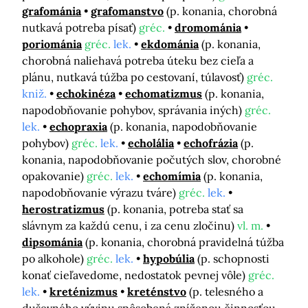
grafománia
grafomanstvo
(p. konania, chorobná
nutkavá potreba písať)
gréc.
dromománia
poriománia
gréc.
lek.
ekdománia
(p. konania,
chorobná naliehavá potreba úteku bez cieľa a
plánu, nutkavá túžba po cestovaní, túlavosť)
gréc.
kniž.
echokinéza
echomatizmus
(p. konania,
napodobňovanie pohybov, správania iných)
gréc.
lek.
echopraxia
(p. konania, napodobňovanie
pohybov)
gréc.
lek.
echolália
echofrázia
(p.
konania, napodobňovanie počutých slov, chorobné
opakovanie)
gréc.
lek.
echomímia
(p. konania,
napodobňovanie výrazu tváre)
gréc.
lek.
herostratizmus
(p. konania, potreba stať sa
slávnym za každú cenu, i za cenu zločinu)
vl. m.
dipsománia
(p. konania, chorobná pravidelná túžba
po alkohole)
gréc.
lek.
hypobúlia
(p. schopnosti
konať cieľavedome, nedostatok pevnej vôle)
gréc.
lek.
kreténizmus
kreténstvo
(p. telesného a