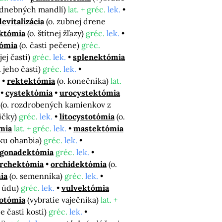
odnebných mandlí)
lat. + gréc.
lek.
devitalizácia
(o. zubnej drene
któmia
(o. štítnej žľazy)
gréc.
lek.
ómia
(o. časti pečene)
gréc.
jej časti)
gréc.
lek.
splenektómia
. jeho časti)
gréc.
lek.
rektektómia
(o. konečníka)
lat.
cystektómia
urocystektómia
(o. rozdrobených kamienkov z
ičky)
gréc.
lek.
litocystotómia
(o.
mia
lat. + gréc.
lek.
mastektómia
sku ohanbia)
gréc.
lek.
gonadektómia
gréc.
lek.
rchektómia
orchidektómia
(o.
ia
(o. semenníka)
gréc.
lek.
o údu)
gréc.
lek.
vulvektómia
iotómia
(vybratie vaječníka)
lat. +
ie časti kosti)
gréc.
lek.