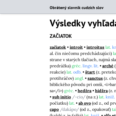
Obrátený slovník cudzích slov
Výsledky vyhľad
ZAČIATOK
začiatok
introit
introitus
lat.
kn
al. čin niečomu predchádzajúci)
la
strane v starých tlačiach, najmä sl
predrážka)
gréc.
lingv. lit.
arché
reakcie)
lat.
odb.
štart
(z. pretek
protihráčov)
angl.
sanctus
(z. ch
biblického pôvodu pri omši, <i>ba
sa</i>)
gréc.
hedžra
hidžra
(z.
sub initio
/-cio/
(na z.)
lat.
kniž.
počiatku)
lat.
ab ovo
(od z., od p
capo
/dakápo/
(od z., opakovať)
ta
(každý z. je ťažký)
lat.
kniž.
alfa e