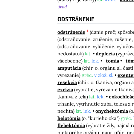
úvod
ODSTRÁNENIE
1
odstránenie
(danie preč; spôsobe
(odstraňovanie, zrušenie, rušenie
(odstraňovanie, vylúčenie, vylučo
nedostatok)
lat.
deplecia
(vypráz
všeobecne)
lat.
lek.
-tomia
-tóm
amputácia
(chir. o. orgánu al. čas
vyrezanie)
gréc.
v zlož. sl.
exente
resekcia
(chir. o. tkaniva, orgánu a
excízia
(vybratie, vyrezanie tkaniv
tkaniva z tela)
lat.
lek.
exkochleác
trhanie, vytrhnutie zuba, telesa z 
nechta)
lat.
lek.
onychektómia
(o
helotómia
(o. "kurieho oka")
gréc.
flebektómia
(vybratie žily, najmä 
niektorého orgánu, napr. pľúc, pe