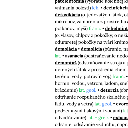
patelektómia
(vybratie kolennej ko
vnímania bolesti)
lek.
dezinfekci
detoxikácia
(o. jedovatých látok, 
mikróbov, zamorenia z prostredia
potkanov, myší)
franc.
dehelmint
(o. vlasov, chlpov z pokožky; o než
odumretej pokožky na tvári krém
demolácia
demolícia
(búranie, n
lat.
asanácia
(odstraňovanie nedo
demontáž
(odstraňovanie stroja a
účinných látok z prostredia chem. 
terénu, vody, potravín voj.)
franc.
hornín, vodou, vetrom, ľadom, sn
brázdenie)
lat.
geol.
deterzia
(ob
odtŕhanie rozpukaného skalného 
ľadu, vody a vetra)
lat.
geol.
evorz
podzemnými tlakovými vodami)
lat
odvodňovanie)
lat. + gréc.
exhaus
odsanie, odsávanie vzduchu, napr.