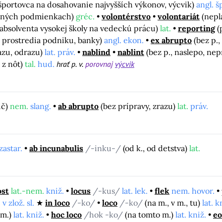
 športovca na dosahovanie najvyšších výkonov, výcvik)
angl. š
očných podmienkach)
gréc.
volontérstvo
volontariát
(nepl
 absolventa vysokej školy na vedeckú prácu)
lat.
reporting
(
o prostredia podniku, banky)
angl. ekon.
ex abrupto
(bez p.
razu, odrazu)
lat. práv.
nablind
nablint
(bez p., naslepo, ne
, z nôt)
tal.
hud.
hrať p. v.
porovnaj
výcvik
ič)
nem.
slang.
ab abrupto
(bez prípravy, zrazu)
lat.
práv.
zastar.
ab incunabulis
/-inku-/
(od k., od detstva)
lat.
ost
lat.-nem.
kniž.
locus
/-kus/
lat. lek.
flek
nem. hovor.
 v zlož. sl.
in loco
/-ko/
loco
/-ko/
(na m., v m., tu)
lat. k
 m.)
lat. kniž.
hoc loco
/hok -ko/
(na tomto m.)
lat. kniž.
e