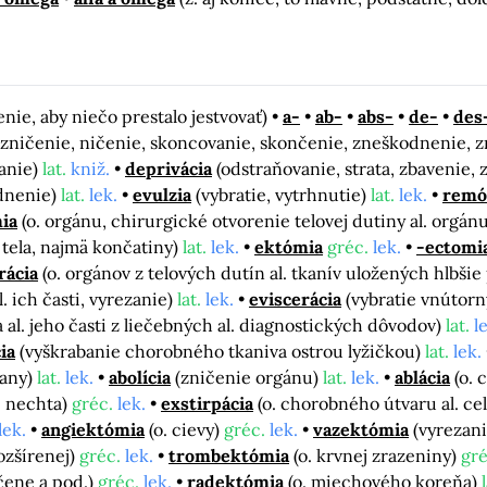
nie, aby niečo prestalo jestvovať)
a-
ab-
abs-
de-
des
, zničenie, ničenie, skoncovanie, skončenie, zneškodnenie,
vanie)
lat.
kniž.
deprivácia
(odstraňovanie, strata, zbavenie,
dnenie)
lat.
lek.
evulzia
(vybratie, vytrhnutie)
lat.
lek.
remó
ia
(o. orgánu, chirurgické otvorenie telovej dutiny al. orgánu
ti tela, najmä končatiny)
lat.
lek.
ektómia
gréc.
lek.
-ectomi
rácia
(o. orgánov z telových dutín al. tkanív uložených hlbši
l. ich časti, vyrezanie)
lat.
lek.
eviscerácia
(vybratie vnútorn
a al. jeho časti z liečebných al. diagnostických dôvodov)
lat.
l
ia
(vyškrabanie chorobného tkaniva ostrou lyžičkou)
lat.
lek.
rany)
lat.
lek.
abolícia
(zničenie orgánu)
lat.
lek.
ablácia
(o. 
. nechta)
gréc.
lek.
exstirpácia
(o. chorobného útvaru al. ce
lek.
angiektómia
(o. cievy)
gréc.
lek.
vazektómia
(vyrezan
rozšírenej)
gréc.
lek.
trombektómia
(o. krvnej zrazeniny)
gré
čene a pod.)
gréc.
lek.
radektómia
(o. miechového koreňa)