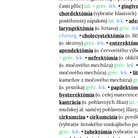
časti pľúc)
lat. + gréc.
lek.
gingiv
chordektómia
(vybratie hlasiviek)
postihnutej zápalom)
lat.
lek.
ade
laryngektómia
(o. hrtana)
gréc.
le
chirurg.
cholecystektómia
(o. ž
(o. sleziny)
gréc.
lek.
enterektóm
apendektómia
(o. červovitého vý
+ gréc.
lek.
nefrektómia
(o. obli
(o. močového mechúra)
gréc.
lek.
močového mechúra)
gréc.
lek.
li
kameňov z močového mechúra)
gr
(o. prsníka)
gréc.
lek.
papilektóm
hysterektómia
(o. celej maternic
kastrácia
(o. pohlavných žliaz)
lat.
mužskej al. samčej pohlavnej žľaz
cirkumcíza
cirkumcízia
(o. pred
(vybratie ženského vonkajšieho p
gréc.
lek.
tubektómia
(vybratie 