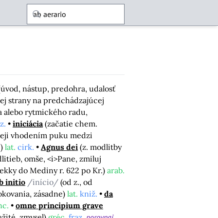
(úvod, nástup, predohra, udalosť
lšej strany na predchádzajúcej
a alebo rytmického radu,
oz.
iniciácia
(začatie chem.
okeji vhodením puku medzi
i)
lat.
cirk.
Agnus dei
(z. modlitby
itieb, omše, <i>Pane, zmiluj
kky do Mediny r. 622 po Kr.)
arab.
b initio
/início/
(od z., od
rokovania, zásadne)
lat.
kniž.
da
nc.
omne principium grave
ežité, zmysel)
gréc.
fraz.
porovnaj