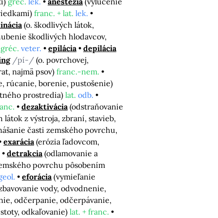
ti)
gréc.
lek.
anestézia
(vylúčenie
triedkami)
franc. + lat.
lek.
inácia
(o. škodlivých látok,
 hubenie škodlivých hlodavcov,
+ gréc.
veter.
epilácia
depilácia
ing
/pí-/
(o. povrchovej,
erat, najmä psov)
franc.-nem.
e, rúcanie, borenie, pustošenie)
otného prostredia)
lat.
odb.
ranc.
dezaktivácia
(odstraňovanie
átok z výstroja, zbraní, stavieb,
nášanie časti zemského povrchu,
exarácia
(erózia ľadovcom,
detrakcia
(odlamovanie a
zemského povrchu pôsobením
geol.
eforácia
(vymieľanie
 zbavovanie vody, odvodnenie,
nie, odčerpanie, odčerpávanie,
istoty, odkaľovanie)
lat. + franc.