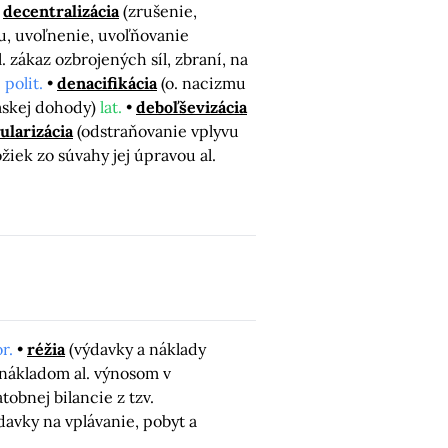
decentralizácia
(zrušenie,
u, uvoľnenie, uvoľňovanie
 zákaz ozbrojených síl, zbraní, na
.
polit.
denacifikácia
(o. nacizmu
mskej dohody)
lat.
deboľševizácia
ularizácia
(odstraňovanie vplyvu
ožiek zo súvahy jej úpravou al.
r.
réžia
(výdavky a náklady
 nákladom al. výnosom v
tobnej bilancie z tzv.
davky na vplávanie, pobyt a