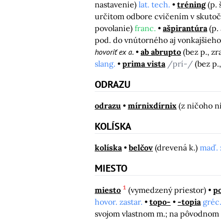
nastavenie)
lat. tech.
tréning
(p.
určitom odbore cvičením v skut
povolanie)
franc.
ašpirantúra
(p.
pod. do vnútorného aj vonkajšieh
hovoriť ex a.
ab abrupto
(bez p., z
slang.
prima vista
/prí-/
(bez p.
ODRAZU
odrazu
mírnixdírnix
(z ničoho n
KOLÍSKA
kolíska
belčov
(drevená k.)
maď. 
MIESTO
1
miesto
(vymedzený priestor)
p
hovor. zastar.
topo-
-topia
gréc.
svojom vlastnom m.; na pôvodnom