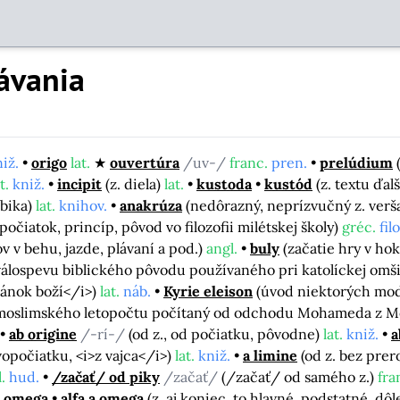
ávania
iž.
origo
lat.
ouvertúra
/uv-/
franc.
pren.
prelúdium
t.
kniž.
incipit
(z. diela)
lat.
kustoda
kustód
(z. textu ďa
abika)
lat.
knihov.
anakrúza
(nedôrazný, neprízvučný z. verš
(počiatok, princíp, pôvod vo filozofii milétskej školy)
gréc.
fil
ov v behu, jazde, plávaní a pod.)
angl.
buly
(začatie hry v h
válospevu biblického pôvodu používaného pri katolíckej omš
ránok boží</i>)
lat.
náb.
Kyrie eleison
(úvod niektorých modl
 moslimského letopočtu počítaný od odchodu Mohameda z Me
ab origine
/-rí-/
(od z., od počiatku, pôvodne)
lat.
kniž.
a
rvopočiatku, <i>z vajca</i>)
lat.
kniž.
a limine
(od z. bez pre
l.
hud.
/začať/ od piky
/začať/
(/začať/ od samého z.)
fra
t omega
alfa a omega
(z. aj koniec, to hlavné, podstatné, dôl