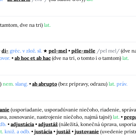
 tamtom, dve na tri)
lat.
di-
gréc. v zlož. sl.
pel-mel
pêle-mêle
/pel mel/
(dve n
ovor.
ab hoc et ab hac
(dve na tri, o tomto i o tamtom)
lat.
č)
nem.
slang.
ab abrupto
(bez prípravy, odrazu)
lat.
práv.
anie
(usporiadanie, usporadúvanie niečoho, riadenie, správ
ava, zosnovanie, nastrojenie niečoho, najmä tajné)
lat.
prep
db.
adjustácia
adjustáž
(náležitá, konečná úprava, uspori
t.
kniž. a odb.
justácia
justáž
justovanie
(uvedenie príst