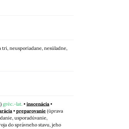
a tri, neusporiadane, nesúladne,
a)
gréc.-lat.
inscenácia
arácia
preparovanie
(úprava
adanie, usporadúvanie,
roja do správneho stavu, jeho