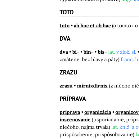
TOTO
toto
ab hoc et ab hac
(o tomto i o
DVA
dva
bi-
bin-
bis-
lat.
v zlož. sl.
zmätene, bez hlavy a päty)
franc. h
ZRAZU
zrazu
mírnixdírnix
(z ničoho ni
PRÍPRAVA
príprava
organizácia
organizov
inscenovanie
(usporiadanie, prípr
niečoho, najmä trvalá)
lat.
kniž. a o
prispôsobenie, prispôsobovanie)
la