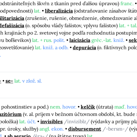
 odstrániteľných škvŕn z tkanín pred ďalšou úpravou)
franc.
zodpovednosti)
lat.
liberalizácia
(odstraňovanie zásahov štát
litarizácia
(zrušenie, rušenie, obmedzenie, obmedzovanie al.
defašizácia
(o. spôsobu vlády fašistov, vplyvu fašistov)
lat. + tal
h krajinách po 2. svetovej vojne podľa rozhodnutia postupi
vu boľševikov)
lat. + rus.
polit.
laicizácia
gréc.-lat.
kniž.
sek
 zosvetšťovanie)
lat.
kniž. a odb.
depurácia
(o. fiktívnych pol
.
-
se-
lat.
v zlož. sl.
by pohostinstiev a pod.)
nem.
hovor.
kelčík
(útrata)
maď.
hovo
nzitórium
(v. al. príjem v bežnom účtovnom období, kt. bude
položka)
lat.
účt.
invisibles
/inviziblz/
(výdavky a príjmy pla
pr. úroky, služby)
angl.
ekon.
disbursement
/-bersm-/
(vý
d.
ab aerario
/éra-/
(na štátne trovy)
lat.