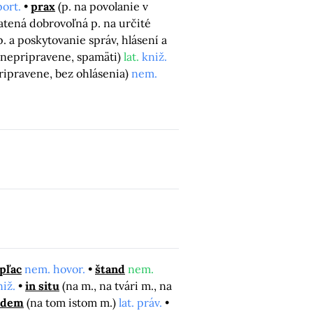
port.
prax
(p. na povolanie v
atená dobrovoľná p. na určité
p. a poskytovanie správ, hlásení a
, nepripravene, spamäti)
lat.
kniž.
pripravene, bez ohlásenia)
nem.
pľac
nem. hovor.
štand
nem.
niž.
in situ
(na m., na tvári m., na
odem
(na tom istom m.)
lat. práv.