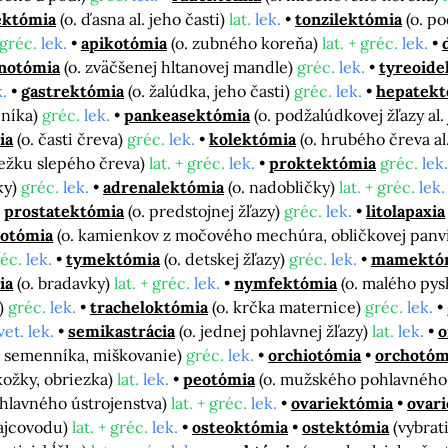
ektómia
(o. ďasna al. jeho časti)
lat.
lek.
tonzilektómia
(o. p
gréc.
lek.
apikotómia
(o. zubného koreňa)
lat. + gréc.
lek.
notómia
(o. zväčšenej hltanovej mandle)
gréc.
lek.
tyreoide
k.
gastrektómia
(o. žalúdka, jeho časti)
gréc.
lek.
hepatekt
lčníka)
gréc.
lek.
pankeasektómia
(o. podžalúdkovej žľazy al. 
ia
(o. časti čreva)
gréc.
lek.
kolektómia
(o. hrubého čreva al
bežku slepého čreva)
lat. + gréc.
lek.
proktektómia
gréc.
lek.
čky)
gréc.
lek.
adrenalektómia
(o. nadobličky)
lat. + gréc.
lek.
prostatektómia
(o. predstojnej žľazy)
gréc.
lek.
litolapaxia
totómia
(o. kamienkov z močového mechúra, obličkovej panv
éc.
lek.
tymektómia
(o. detskej žľazy)
gréc.
lek.
mamektó
ia
(o. bradavky)
lat. + gréc.
lek.
nymfektómia
(o. malého py
e)
gréc.
lek.
tracheloktómia
(o. krčka maternice)
gréc.
lek.
vet. lek.
semikastrácia
(o. jednej pohlavnej žľazy)
lat.
lek.
o
y, semenníka, miškovanie)
gréc.
lek.
orchiotómia
orchotóm
kožky, obriezka)
lat.
lek.
peotómia
(o. mužského pohlavnéh
ohlavného ústrojenstva)
lat. + gréc.
lek.
ovariektómia
ovar
vajcovodu)
lat. + gréc.
lek.
osteoktómia
ostektómia
(vybrat