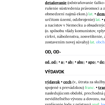
detašovanie
(odstraňovanie ťažko
rušenie sústredenia právomoci a 
obmedzení najmä ekon.)
lat.
demi
určitom území, odzbrojenie)
lat.
a nacistov v Nemecku a obsadenýc
(o. spôsobu vlády komunistov, vply
cirkvi, náboženstva, zosvetštenie,
zostavením novej súvahy)
lat.
obch
OD, OD-
od, od-
a-
ab-
abs-
apo-
de
VÝDAVOK
výdavok
cech
(v., útrata za služ
spojené s prevádzkou)
franc.
tra
nasledujúcom období, prechodná 
neviditeľného vývozu a dovozu, na
vyplávanie lode z prístavu)
angl.
lo