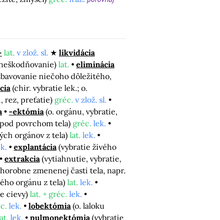
-
lat.
v zlož. sl.
likvidácia
 zneškodňovanie)
lat.
eliminácia
 zbavovanie niečoho dôležitého,
cia
(chir. vybratie lek.; o.
, rez, preťatie)
gréc.
v zlož. sl.
a
-ektómia
(o. orgánu, vybratie,
e pod povrchom tela)
gréc.
lek.
ých orgánov z tela)
lat.
lek.
ek.
explantácia
(vybratie živého
extrakcia
(vytiahnutie, vybratie,
chorobne zmenenej časti tela, napr.
lého orgánu z tela)
lat.
lek.
ie cievy)
lat. + gréc.
lek.
c.
lek.
lobektómia
(o. laloku
lat.
lek.
pulmonektómia
(vybratie