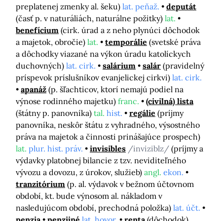
preplatenej zmenky al. šeku)
lat. peňaž.
deputát
(časť p. v naturáliách, naturálne požitky)
lat.
benefícium
(cirk. úrad a z neho plynúci dôchodok
a majetok, obročie)
lat.
temporálie
(svetské práva
a dôchodky viazané na výkon úradu katolíckych
duchovných)
lat. cirk.
salárium
salár
(pravidelný
príspevok príslušníkov evanjelickej cirkvi)
lat. cirk.
apanáž
(p. šľachticov, ktorí nemajú podiel na
výnose rodinného majetku)
franc.
(civilná) lista
(štátny p. panovníka)
tal.
hist.
regálie
(príjmy
panovníka, neskôr štátu z vyhradného, výsostného
práva na majetok a činnosti prinášajúce prospech)
lat.
plur. hist. práv.
invisibles
/inviziblz/
(príjmy a
výdavky platobnej bilancie z tzv. neviditeľného
vývozu a dovozu, z úrokov, služieb)
angl.
ekon.
tranzitórium
(p. al. výdavok v bežnom účtovnom
období, kt. bude výnosom al. nákladom v
nasledujúcom období, prechodná položka)
lat. účt.
penzia
penzijné
lat. hovor.
renta
(dôchodok)