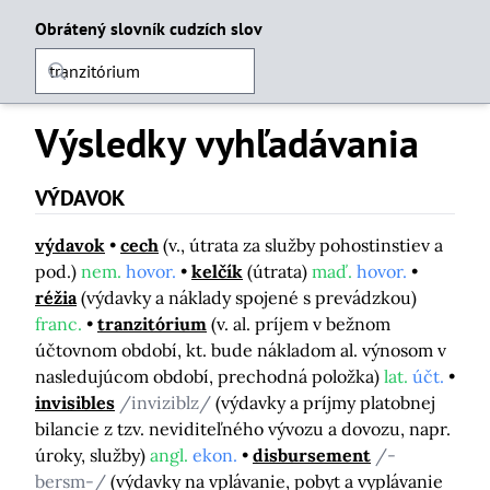
Obrátený slovník cudzích slov
Výsledky vyhľadávania
VÝDAVOK
výdavok
cech
(v., útrata za služby pohostinstiev a
pod.)
nem.
hovor.
kelčík
(útrata)
maď.
hovor.
réžia
(výdavky a náklady spojené s prevádzkou)
franc.
tranzitórium
(v. al. príjem v bežnom
účtovnom období, kt. bude nákladom al. výnosom v
nasledujúcom období, prechodná položka)
lat.
účt.
invisibles
/inviziblz/
(výdavky a príjmy platobnej
bilancie z tzv. neviditeľného vývozu a dovozu, napr.
úroky, služby)
angl.
ekon.
disbursement
/-
bersm-/
(výdavky na vplávanie, pobyt a vyplávanie