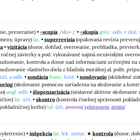
ie, prezeranie)
-scopia
/sko-/
-skopia
gréc.
odb. v zlož. s
 zmeny, úpravy)
lat.
superrevízia
(opakovaná revízia preveru
ta
vizitácia
(dozor, dohľad, overovanie, prehliadka, previer
 ročnej závierky a pod. vykonávané najmä nezávislými overo
udzovanie, kontrola a dozor nad informáciami určenými na zv
sudzovanie vlastného diela z hľadisla morálnej al. polit. prípu
niž. a odb.
sondácia
franc.
kniž.
sondovanie
(skúšobné zis
oring
(sledovanie pomocou zariadenia na sledovanie a kontro
ho)
angl.
odb.
dispenzarizácia
(sústavné aktívne sledovanie 
 účtov)
lat.
účt.
skontro
(kontrola číselnej správnosti pokla
 pokladničnej knihe)
tal.
účt.
porovnaj
vyšetrovanie
dohľad
 vyšetrenie)
inšpekcia
lat.
lek. zastar.
kontrola
(dozor, do