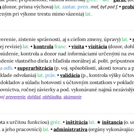
a
(dozor, prísna výchova)
lat.
zastar. pren.
mať, byť pod f.
prob
eným pri výkone trestu mimo väzenia)
lat.
verenie, zistenie správnosti, aj s cieľom zmeny, úpravy)
lat.
j revízie)
lat.
kontrola
franc.
vizita
vizitácia
(dozor, doh
súdenie, kontrola a dozor nad informáciami určenými na zver
denie vlastného diela z hľadisla morálnej al. polit. prípustnos
 a odb.
superarbitrácia
(p. voj. spôsobilosti, akosti tovaru a 
klade odvolania)
lat.
práv.
validácia
(p., kontrola výšky účto
 dokladov a súladu hotovosti s účtovným zostatkom v poklad
ovníctva, ročnej závierky a pod. vykonávané najmä nezávislý
naj
preverenie
dohľad
obhliadka
skúmanie
ota s určitou funkciou)
gréc.
inštitúcia
lat.
inštancia
(o. 
. a jeho pracovníci)
lat.
administratíva
(orgány vykonávajúce