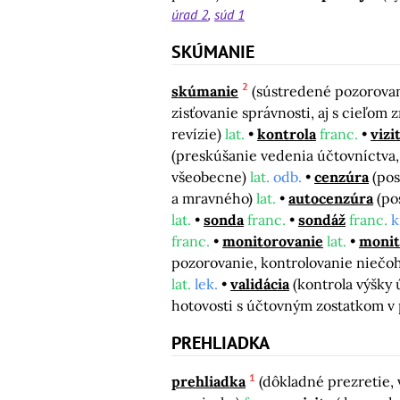
úrad 2
súd 1
SKÚMANIE
2
skúmanie
(sústredené pozorovan
zisťovanie správnosti, aj s cieľom
revízie)
lat.
kontrola
franc.
vizi
(preskúšanie vedenia účtovníctva,
všeobecne)
lat.
odb.
cenzúra
(pos
a mravného)
lat.
autocenzúra
(po
lat.
sonda
franc.
sondáž
franc.
k
franc.
monitorovanie
lat.
monit
pozorovanie, kontrolovanie niečo
lat.
lek.
validácia
(kontrola výšky
hotovosti s účtovným zostatkom v
PREHLIADKA
1
prehliadka
(dôkladné prezretie,