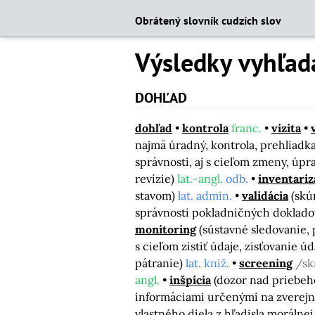
Obrátený slovník cudzích slov
Výsledky vyhľad
DOHĽAD
dohľad
kontrola
franc.
vizita
najmä úradný, kontrola, prehliadk
správnosti, aj s cieľom zmeny, úpr
revízie)
lat.-angl.
odb.
inventariz
stavom)
lat. admin.
validácia
(skú
správnosti pokladničných doklado
monitoring
(sústavné sledovanie,
s cieľom zistiť údaje, zisťovanie ú
pátranie)
lat. kniž.
screening
/sk
angl.
inšpícia
(dozor nad priebe
informáciami určenými na zverejne
vlastného diela z hľadisla morálnej 