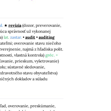
l.
revízia
(dozor, preverovanie,
júca správnosť už vykonanej
ka)
lat.
zastar.
audit
auditing
vateľmi; overovanie stavu niečoho
erejnenie, najmä z hľadiska polit.
stnosti, vlastná kontrola)
gréc. +
ťovanie, prieskum, vyšetrovanie)
lu; sústavné sledovanie,
zdravotného stavu obyvateľstva)
dničných dokladov a súladu
hľad, overovanie, preskúmanie,