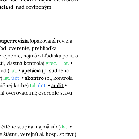
ácia
(d. nad obvineným,
superrevízia
(opakovaná revízia
ľad, overenie, prehliadka,
ejnenie, najmä z hľadiska polit. a
ti, vlastná kontrola)
gréc. + lat.
pod.)
lat.
apelácia
(p. súdneho
v)
lat.
účt.
skontro
(p., kontrola
ničnej knihe)
tal.
účt.
audit
mi overovateľmi; overenie stavu
určitého stupňa, najmä súd)
lat.
 štátnu, verejnú al. hosp. správu)