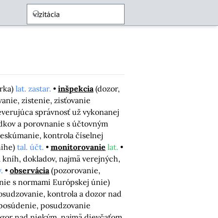
erka)
lat. zastar.
inšpekcia
(dozor,
nie, zistenie, zisťovanie
everujúca správnosť už vykonanej
edkov a porovnanie s účtovným
eskúmanie, kontrola číselnej
nihe)
tal. účt.
monitorovanie
lat.
 kníh, dokladov, najmä verejných,
.
observácia
(pozorovanie,
anie s normami Európskej únie)
osudzovanie, kontrola a dozor nad
posúdenie, posudzovanie
ozor nad niekým, najmä dievčaťom