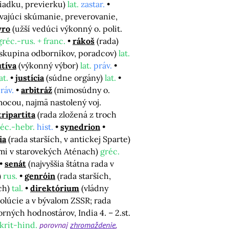
liadku, previerku)
lat.
zastar.
ávajúci skúmanie, preverovanie,
yro
(užší vedúci výkonný o. polit.
gréc.-rus. + franc.
rákoš
(rada)
, skupina odborníkov, poradcov)
lat.
tíva
(výkonný výbor)
lat.
práv.
at.
justícia
(súdne orgány)
lat.
ráv.
arbitráž
(mimosúdny o.
mocou, najmä nastolený voj.
tripartita
(rada zložená z troch
éc.-hebr.
hist.
synedrion
ia
(rada starších, v antickej Sparte)
ami v starovekých Aténach)
gréc.
senát
(najvyššia štátna rada v
)
rus.
genróin
(rada starších,
ách)
tal.
direktórium
(vládny
volúcie a v bývalom ZSSR; rada
orných hodnostárov, India 4. – 2.st.
krit-hind.
porovnaj
zhromaždenie