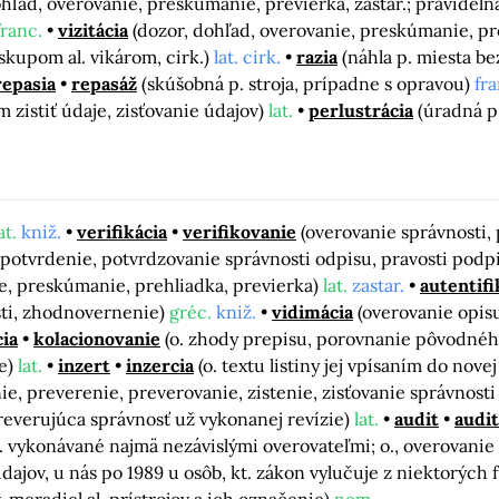
ohľad, overovanie, preskúmanie, previerka, zastar.; pravideln
franc.
vizitácia
(dozor, dohľad, overovanie, preskúmanie, pre
skupom al. vikárom, cirk.)
lat. cirk.
razia
(náhla p. miesta 
repasia
repasáž
(skúšobná p. stroja, prípadne s opravou)
fra
 zistiť údaje, zisťovanie údajov)
lat.
perlustrácia
(úradná p
at.
kniž.
verifikácia
verifikovanie
(overovanie správnosti, 
 potvrdenie, potvrdzovanie správnosti odpisu, pravosti podp
ie, preskúmanie, prehliadka, previerka)
lat.
zastar.
autentifi
sti, zhodnovernenie)
gréc.
kniž.
vidimácia
(overovanie opisu
cia
kolacionovanie
(o. zhody prepisu, porovnanie pôvodnéh
e)
lat.
inzert
inzercia
(o. textu listiny jej vpísaním do novej
, preverenie, preverovanie, zistenie, zisťovanie správnosti
reverujúca správnosť už vykonanej revízie)
lat.
audit
audit
d. vykonávané najmä nezávislými overovateľmi; o., overovani
ajov, u nás po 1989 u osôb, kt. zákon vylučuje z niektorých 
, meradiel al. prístrojov a ich označenie)
nem.