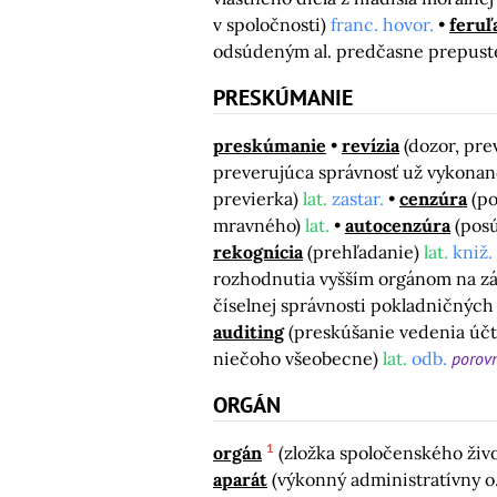
v spoločnosti)
franc. hovor.
feruľ
odsúdeným al. predčasne prepust
PRESKÚMANIE
preskúmanie
revízia
(dozor, pre
preverujúca správnosť už vykonane
previerka)
lat.
zastar.
cenzúra
(po
mravného)
lat.
autocenzúra
(posú
rekognícia
(prehľadanie)
lat.
kniž.
rozhodnutia vyšším orgánom na zá
číselnej správnosti pokladničných
auditing
(preskúšanie vedenia účt
niečoho všeobecne)
lat.
odb.
porov
ORGÁN
1
orgán
(zložka spoločenského živ
aparát
(výkonný administratívny o