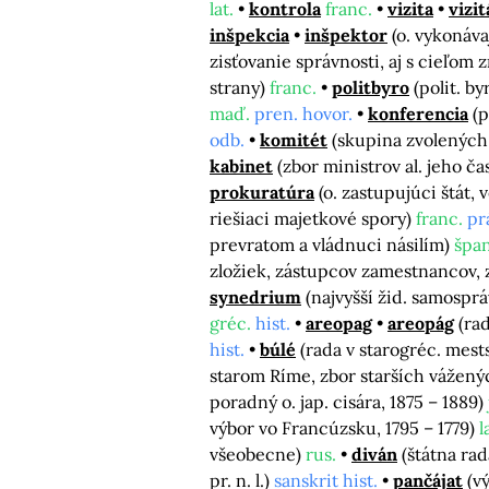
lat.
kontrola
franc.
vizita
vizit
inšpekcia
inšpektor
(o. vykonáv
zisťovanie správnosti, aj s cieľom
strany)
franc.
politbyro
(polit. b
maď.
pren. hovor.
konferencia
(p
odb.
komitét
(skupina zvolených 
kabinet
(zbor ministrov al. jeho ča
prokuratúra
(o. zastupujúci štát,
riešiaci majetkové spory)
franc.
pr
prevratom a vládnuci násilím)
špan
zložiek, zástupcov zamestnancov,
synedrium
(najvyšší žid. samosprávn
gréc.
hist.
areopag
areopág
(ra
hist.
búlé
(rada v starogréc. mes
starom Ríme, zbor starších vážen
poradný o. jap. cisára, 1875 – 1889)
výbor vo Francúzsku, 1795 – 1779)
l
všeobecne)
rus.
diván
(štátna ra
pr. n. l.)
sanskrit hist.
pančájat
(v