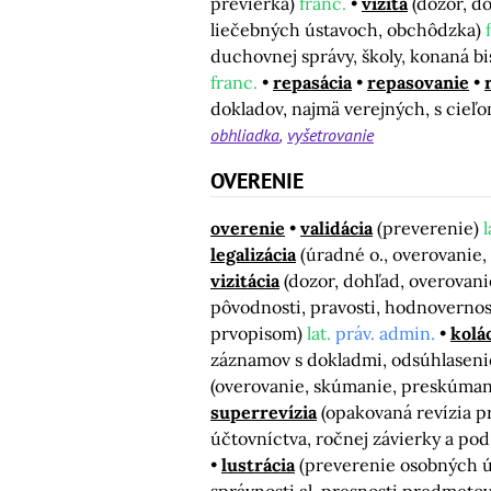
previerka)
franc.
vizita
(dozor, d
liečebných ústavoch, obchôdzka)
duchovnej správy, školy, konaná bi
franc.
repasácia
repasovanie
dokladov, najmä verejných, s cieľom
obhliadka
vyšetrovanie
OVERENIE
overenie
validácia
(preverenie)
l
legalizácia
(úradné o., overovanie,
vizitácia
(dozor, dohľad, overovan
pôvodnosti, pravosti, hodnoverno
prvopisom)
lat.
práv. admin.
kolá
záznamov s dokladmi, odsúhlaseni
(overovanie, skúmanie, preskúmanie
superrevízia
(opakovaná revízia p
účtovníctva, ročnej závierky a po
lustrácia
(preverenie osobných úd
správnosti al. presnosti predmetov