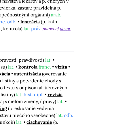
á návšteva lekárov a p. chorých v
vierka, zastar.; pravidelná p.
bezpečnostnými orgánmi)
arab.-
nc. odb.
lustrácia
(p. kníh,
., kontrola)
lat.
práv.
porovnaj
dozor
pravosti, pravdivosti)
lat.
isu)
lat.
kontrola
franc.
vizita
kácia
autentizácia
(overovanie
 listiny a potvrdenie zhody s
o textu s odpisom al. účtovných
 listiny)
lat.
hist. dipl.
revízia
 aj s cieľom zmeny, úpravy)
lat.
ing
(preskúšanie vedenia
e stavu niečoho všeobecne)
lat.
odb.
funkcií)
lat.
ciachovanie
(o.