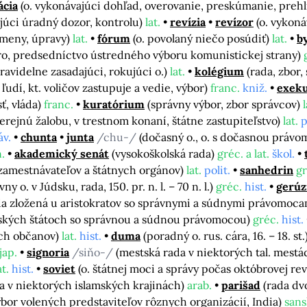
ácia
(o. vykonávajúci dohľad, overovanie, preskúmanie, preh
ajúci úradný dozor, kontrolu)
lat.
revízia
revízor
(o. vykon
 zmeny, úpravy)
lat.
fórum
(o. povolaný niečo posúdiť)
lat.
b
yro, predsedníctvo ústredného výboru komunistickej strany)
ravidelne zasadajúci, rokujúci o.)
lat.
kolégium
(rada, zbor
ľudí, kt. voličov zastupuje a vedie, výbor)
franc.
kniž.
exeku
sť, vláda)
franc.
kuratórium
(správny výbor, zbor správcov)
l
 verejnú žalobu, v trestnom konaní, štátne zastupiteľstvo)
lat.
p
áv.
chunta
junta
/chu-/
(dočasný o., o. s dočasnou právo
.
akademický senát
(vysokoškolská rada)
gréc. a lat.
škol.
 zamestnávateľov a štátnych orgánov)
lat.
polit.
sanhedrin
gr
y o. v Júdsku, rada, 150. pr. n. l. – 70 n. l.)
gréc.
hist.
gerúz
da zložená u aristokratov so správnymi a súdnymi právomoc
tských štátoch so správnou a súdnou právomocou)
gréc.
hist.
ých občanov)
lat.
hist.
duma
(poradný o. rus. cára, 16. – 18. st.
jap.
signoria
/siňo-/
(mestská rada v niektorých tal. mest
at.
hist.
soviet
(o. štátnej moci a správy počas októbrovej re
da v niektorých islamských krajinách)
arab.
parišad
(rada dv
ýbor volených predstaviteľov rôznych organizácií, India)
sans