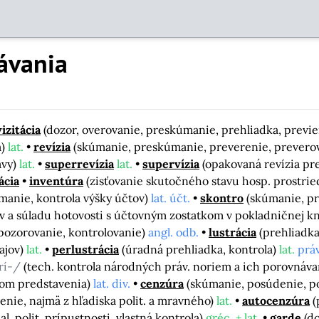
ávania
vizitácia
(dozor, overovanie, preskúmanie, prehliadka, previ
a)
lat.
revízia
(skúmanie, preskúmanie, preverenie, preverova
avy)
lat.
superrevízia
lat.
supervízia
(opakovaná revízia pr
ácia
inventúra
(zisťovanie skutočného stavu hosp. prostri
manie, kontrola výšky účtov)
lat. účt.
skontro
(skúmanie, pr
v a súladu hotovosti s účtovným zostatkom v pokladničnej k
 pozorovanie, kontrolovanie)
angl. odb.
lustrácia
(prehliadka
dajov)
lat.
perlustrácia
(úradná prehliadka, kontrola)
lat.
práv
rí-/
(tech. kontrola národných práv. noriem a ich porovnáv
hom predstavenia)
lat. div.
cenzúra
(skúmanie, posúdenie, p
nie, najmä z hľadiska polit. a mravného)
lat.
autocenzúra
(
al. polit. prípustnosti, vlastná kontrola)
gréc. + lat.
garde
(d