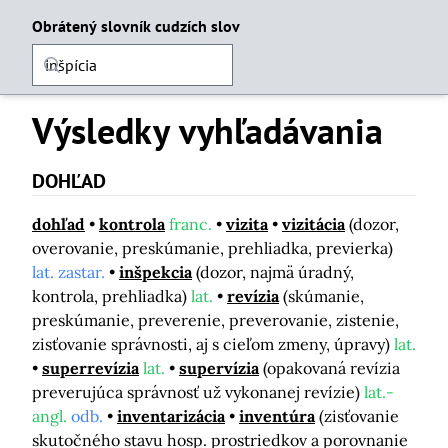
Obrátený slovník cudzích slov
Výsledky vyhľadávania
DOHĽAD
dohľad
kontrola
franc.
vizita
vizitácia
(dozor,
overovanie, preskúmanie, prehliadka, previerka)
lat. zastar.
inšpekcia
(dozor, najmä úradný,
kontrola, prehliadka)
lat.
revízia
(skúmanie,
preskúmanie, preverenie, preverovanie, zistenie,
zisťovanie správnosti, aj s cieľom zmeny, úpravy)
lat.
superrevízia
lat.
supervízia
(opakovaná revízia
preverujúca správnosť už vykonanej revízie)
lat.-
angl.
odb.
inventarizácia
inventúra
(zisťovanie
skutočného stavu hosp. prostriedkov a porovnanie