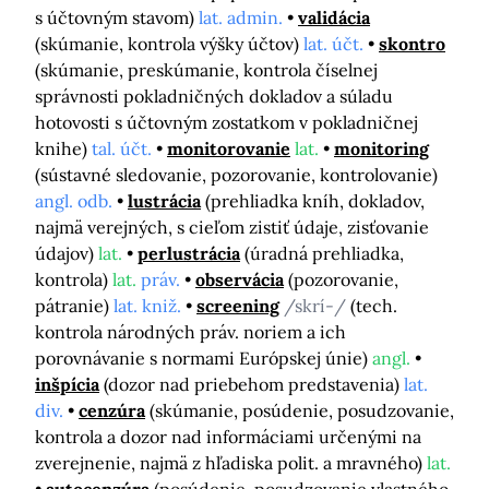
s účtovným stavom)
lat. admin.
validácia
(skúmanie, kontrola výšky účtov)
lat. účt.
skontro
(skúmanie, preskúmanie, kontrola číselnej
správnosti pokladničných dokladov a súladu
hotovosti s účtovným zostatkom v pokladničnej
knihe)
tal. účt.
monitorovanie
lat.
monitoring
(sústavné sledovanie, pozorovanie, kontrolovanie)
angl. odb.
lustrácia
(prehliadka kníh, dokladov,
najmä verejných, s cieľom zistiť údaje, zisťovanie
údajov)
lat.
perlustrácia
(úradná prehliadka,
kontrola)
lat.
práv.
observácia
(pozorovanie,
pátranie)
lat. kniž.
screening
/skrí-/
(tech.
kontrola národných práv. noriem a ich
porovnávanie s normami Európskej únie)
angl.
inšpícia
(dozor nad priebehom predstavenia)
lat.
div.
cenzúra
(skúmanie, posúdenie, posudzovanie,
kontrola a dozor nad informáciami určenými na
zverejnenie, najmä z hľadiska polit. a mravného)
lat.