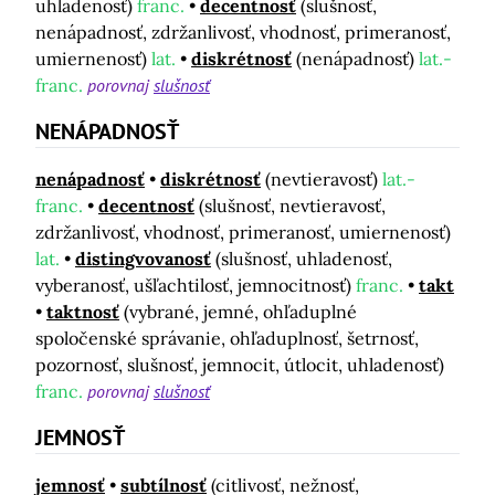
uhladenosť)
franc.
decentnosť
(slušnosť,
nenápadnosť, zdržanlivosť, vhodnosť, primeranosť,
umiernenosť)
lat.
diskrétnosť
(nenápadnosť)
lat.-
franc.
porovnaj
slušnosť
NENÁPADNOSŤ
nenápadnosť
diskrétnosť
(nevtieravosť)
lat.-
franc.
decentnosť
(slušnosť, nevtieravosť,
zdržanlivosť, vhodnosť, primeranosť, umiernenosť)
lat.
distingvovanosť
(slušnosť, uhladenosť,
vyberanosť, ušľachtilosť, jemnocitnosť)
franc.
takt
taktnosť
(vybrané, jemné, ohľaduplné
spoločenské správanie, ohľaduplnosť, šetrnosť,
pozornosť, slušnosť, jemnocit, útlocit, uhladenosť)
franc.
porovnaj
slušnosť
JEMNOSŤ
jemnosť
subtílnosť
(citlivosť, nežnosť,