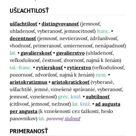
UŠĽACHTILOSŤ
ušľachtilosť
distingvovanosť
(jemnosť,
uhladenosť, vyberanosť, jemnocitnosť)
franc.
decentnosť
(jemnosť, nevtieravosť, zdržanlivosť,
vhodnosť, primeranosť, umiernenosť, nenápadnosť)
lat.
gavalierskosť
gavalierstvo
(uhladenosť,
veľkodušnosť, čestnosť, dvornosť, najmä k ženám)
tal.-franc.
rytierskosť
rytierstvo
(veľkodušnosť,
pozornosť, zdvorilosť, najmä k ženám)
nem.
aristokratizmus
aristokratickosť
(vyberané,
ušľachtilé, jemné, vznešené správanie, vyberanosť,
jemnosť, vznešenosť)
gréc.
kniž.
subtílnosť
(citlivosť, jemnosť, nežnosť)
lat.
kniž.
ad augusta
per angusta
(k vznešenosti cez ťažkosti, heslo
panovníkov)
lat.
porovnaj
slušnosť
PRIMERANOSŤ