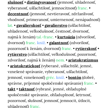
slušnosť
distingvovanosť
(jemnosť, uhladenosť,
vyberanosť, ušľachtilosť, jemnocitnosť)
franc.
decentnosť
(jemnosť, nevtieravosť, zdržanlivosť,
vhodnosť, primeranosť, umiernenosť, nenápadnosť)
lat.
gavalierskosť
gavalierstvo
(ušľachtilosť,
uhladenosť, veľkodušnosť, čestnosť, dvornosť,
najmä k ženám)
tal.-franc.
kurtoázia
(zdvorilosť,
dvornosť)
franc.
kniž.
galantnosť
(zdvorilosť,
pozornosť k ženám, dvornosť)
franc.
rytierskosť
rytierstvo
(ušľachtilosť, veľkodušnosť, pozornosť,
zdvorilosť, najmä k ženám)
nem.
aristokratizmus
aristokratickosť
(vyberané, ušľachtilé, jemné,
vznešené správanie, vyberanosť, ušľachtilosť,
jemnosť, vznešenosť)
gréc.
kniž.
bontón
(dobré,
správne, príjemné spoločenské správanie)
franc.
takt
taktnosť
(vybrané, jemné, ohľaduplné
spoločenské správanie, ohľaduplnosť, šetrnosť,
pozornosť, slušnosť, jemnosť, jemnocit, útlocit,
uhladenosť)
franc.