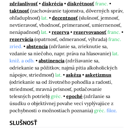
zdržanlivosť
diskrécia
diskrétnosť
franc.
taktnosť
(zachovávanie tajomstva, dôverných správ,
ohľaduplnosť)
lat.
decentnosť
(slušnosť, jemnosť,
nevtieravosť, vhodnosť, primeranosť, umiernenosť,
nenápadnosť)
lat.
rezerva
rezervovanosť
franc.
rezervácia
(opatrnosť, odmeranosť, výhrada)
franc.
zried.
abstencia
(zdržanie sa, zrieknutie sa,
vzdanie sa niečoho, napr. práva na hlasovanie)
lat.
kniž. a odb.
abstinencia
(zdržiavanie sa,
odriekanie sa pôžitkov, najmä pitia alkoholických
nápojov, striedmosť)
lat.
askéza
asketizmus
(odriekanie sa od životného pohodlia a radostí,
striedmosť, mravná prísnosť, potlačovanie
telesných potrieb)
gréc.
epoché
(zdržanie sa
úsudku o objektívnej povahe vecí vyplývajúce z
pochybnosti o možnostiach poznania)
gréc.
filoz.
SLUŠNOSŤ