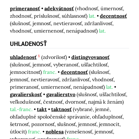
primeranosť
adekvátnosť
(vhodnosť, úmernosť,
zhodnosť, príslušnosť, súhlasnosť)
lat.
decentnosť
(slušnosť, jemnosť, nevtieravosť, zdržanlivosť,
vhodnosť, umiernenosť, nenápadnosť)
lat.
UHLADENOSŤ
1
uhladenosť
(zdvorilosť)
distingvovanosť
(slušnosť, jemnosť, vyberanosť, ušľachtilosť,
jemnocitnosť)
franc.
decentnosť
(slušnosť,
jemnosť, nevtieravosť, zdržanlivosť, vhodnosť,
primeranosť, umiernenosť, nenápadnosť)
lat.
gavalierskosť
gavalierstvo
(slušnosť, ušľachtilosť,
veľkodušnosť, čestnosť, dvornosť, najmä k ženám)
tal.-franc.
takt
taktnosť
(vybrané, jemné,
ohľaduplné spoločenské správanie, ohľaduplnosť,
šetrnosť, pozornosť, slušnosť, jemnosť, jemnocit,
útlocit)
franc.
noblesa
(vznešenosť, jemnosť,