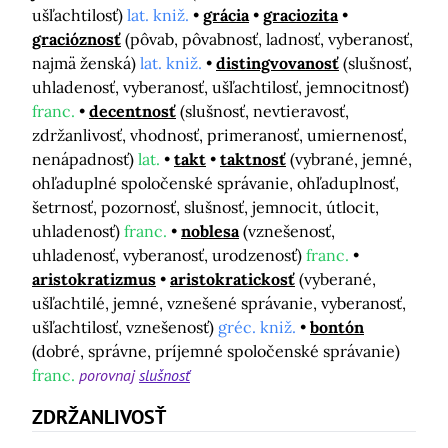
ušľachtilosť)
lat. kniž.
grácia
graciozita
gracióznosť
(pôvab, pôvabnosť, ladnosť, vyberanosť,
najmä ženská)
lat. kniž.
distingvovanosť
(slušnosť,
uhladenosť, vyberanosť, ušľachtilosť, jemnocitnosť)
franc.
decentnosť
(slušnosť, nevtieravosť,
zdržanlivosť, vhodnosť, primeranosť, umiernenosť,
nenápadnosť)
lat.
takt
taktnosť
(vybrané, jemné,
ohľaduplné spoločenské správanie, ohľaduplnosť,
šetrnosť, pozornosť, slušnosť, jemnocit, útlocit,
uhladenosť)
franc.
noblesa
(vznešenosť,
uhladenosť, vyberanosť, urodzenosť)
franc.
aristokratizmus
aristokratickosť
(vyberané,
ušľachtilé, jemné, vznešené správanie, vyberanosť,
ušľachtilosť, vznešenosť)
gréc. kniž.
bontón
(dobré, správne, príjemné spoločenské správanie)
franc.
porovnaj
slušnosť
ZDRŽANLIVOSŤ