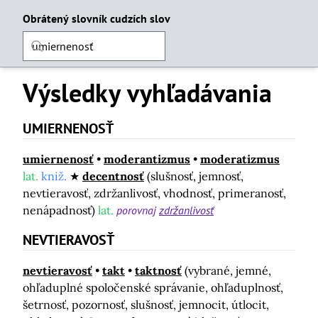
Obrátený slovník cudzích slov
Výsledky vyhľadávania
UMIERNENOSŤ
umiernenosť
moderantizmus
moderatizmus
lat.
kniž.
decentnosť
(slušnosť, jemnosť,
nevtieravosť, zdržanlivosť, vhodnosť, primeranosť,
nenápadnosť)
lat.
porovnaj
zdržanlivosť
NEVTIERAVOSŤ
nevtieravosť
takt
taktnosť
(vybrané, jemné,
ohľaduplné spoločenské správanie, ohľaduplnosť,
šetrnosť, pozornosť, slušnosť, jemnocit, útlocit,