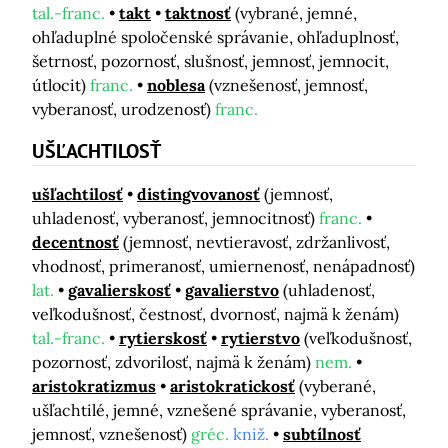
tal.-franc.
takt
taktnosť
(vybrané, jemné,
ohľaduplné spoločenské správanie, ohľaduplnosť,
šetrnosť, pozornosť, slušnosť, jemnosť, jemnocit,
útlocit)
franc.
noblesa
(vznešenosť, jemnosť,
vyberanosť, urodzenosť)
franc.
UŠĽACHTILOSŤ
ušľachtilosť
distingvovanosť
(jemnosť,
uhladenosť, vyberanosť, jemnocitnosť)
franc.
decentnosť
(jemnosť, nevtieravosť, zdržanlivosť,
vhodnosť, primeranosť, umiernenosť, nenápadnosť)
lat.
gavalierskosť
gavalierstvo
(uhladenosť,
veľkodušnosť, čestnosť, dvornosť, najmä k ženám)
tal.-franc.
rytierskosť
rytierstvo
(veľkodušnosť,
pozornosť, zdvorilosť, najmä k ženám)
nem.
aristokratizmus
aristokratickosť
(vyberané,
ušľachtilé, jemné, vznešené správanie, vyberanosť,
jemnosť, vznešenosť)
gréc.
kniž.
subtílnosť