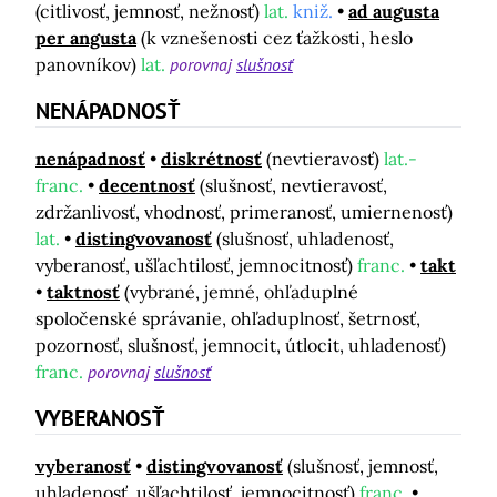
(citlivosť, jemnosť, nežnosť)
lat.
kniž.
ad augusta
per angusta
(k vznešenosti cez ťažkosti, heslo
panovníkov)
lat.
porovnaj
slušnosť
NENÁPADNOSŤ
nenápadnosť
diskrétnosť
(nevtieravosť)
lat.-
franc.
decentnosť
(slušnosť, nevtieravosť,
zdržanlivosť, vhodnosť, primeranosť, umiernenosť)
lat.
distingvovanosť
(slušnosť, uhladenosť,
vyberanosť, ušľachtilosť, jemnocitnosť)
franc.
takt
taktnosť
(vybrané, jemné, ohľaduplné
spoločenské správanie, ohľaduplnosť, šetrnosť,
pozornosť, slušnosť, jemnocit, útlocit, uhladenosť)
franc.
porovnaj
slušnosť
VYBERANOSŤ
vyberanosť
distingvovanosť
(slušnosť, jemnosť,
uhladenosť, ušľachtilosť, jemnocitnosť)
franc.