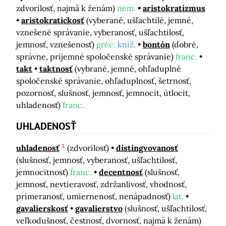
zdvorilosť, najmä k ženám)
nem.
aristokratizmus
aristokratickosť
(vyberané, ušľachtilé, jemné,
vznešené správanie, vyberanosť, ušľachtilosť,
jemnosť, vznešenosť)
gréc.
kniž.
bontón
(dobré,
správne, príjemné spoločenské správanie)
franc.
takt
taktnosť
(vybrané, jemné, ohľaduplné
spoločenské správanie, ohľaduplnosť, šetrnosť,
pozornosť, slušnosť, jemnosť, jemnocit, útlocit,
uhladenosť)
franc.
UHLADENOSŤ
1
uhladenosť
(zdvorilosť)
distingvovanosť
(slušnosť, jemnosť, vyberanosť, ušľachtilosť,
jemnocitnosť)
franc.
decentnosť
(slušnosť,
jemnosť, nevtieravosť, zdržanlivosť, vhodnosť,
primeranosť, umiernenosť, nenápadnosť)
lat.
gavalierskosť
gavalierstvo
(slušnosť, ušľachtilosť,
veľkodušnosť, čestnosť, dvornosť, najmä k ženám)