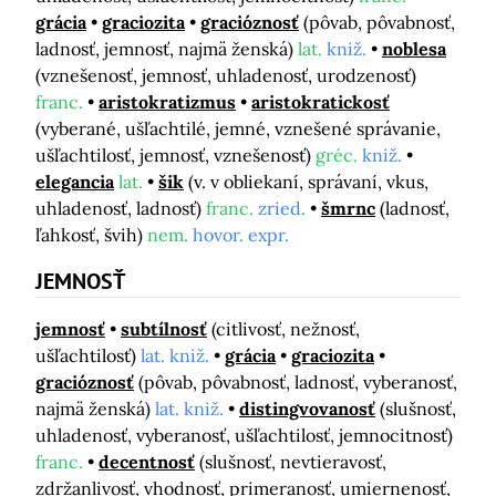
grácia
graciozita
gracióznosť
(pôvab, pôvabnosť,
ladnosť, jemnosť, najmä ženská)
lat.
kniž.
noblesa
(vznešenosť, jemnosť, uhladenosť, urodzenosť)
franc.
aristokratizmus
aristokratickosť
(vyberané, ušľachtilé, jemné, vznešené správanie,
ušľachtilosť, jemnosť, vznešenosť)
gréc.
kniž.
elegancia
lat.
šik
(v. v obliekaní, správaní, vkus,
uhladenosť, ladnosť)
franc.
zried.
šmrnc
(ladnosť,
ľahkosť, švih)
nem.
hovor. expr.
JEMNOSŤ
jemnosť
subtílnosť
(citlivosť, nežnosť,
ušľachtilosť)
lat. kniž.
grácia
graciozita
gracióznosť
(pôvab, pôvabnosť, ladnosť, vyberanosť,
najmä ženská)
lat. kniž.
distingvovanosť
(slušnosť,
uhladenosť, vyberanosť, ušľachtilosť, jemnocitnosť)
franc.
decentnosť
(slušnosť, nevtieravosť,
zdržanlivosť, vhodnosť, primeranosť, umiernenosť,