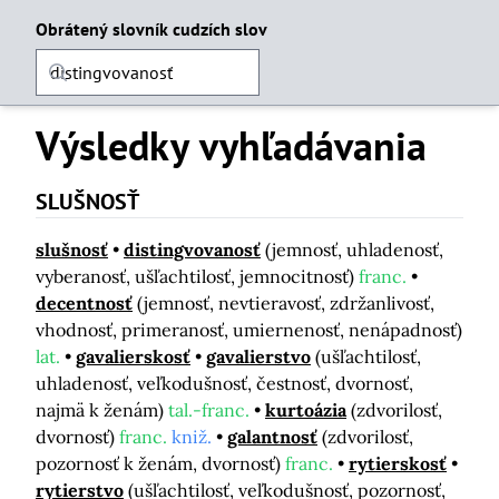
Obrátený slovník cudzích slov
Výsledky vyhľadávania
SLUŠNOSŤ
slušnosť
distingvovanosť
(jemnosť, uhladenosť,
vyberanosť, ušľachtilosť, jemnocitnosť)
franc.
decentnosť
(jemnosť, nevtieravosť, zdržanlivosť,
vhodnosť, primeranosť, umiernenosť, nenápadnosť)
lat.
gavalierskosť
gavalierstvo
(ušľachtilosť,
uhladenosť, veľkodušnosť, čestnosť, dvornosť,
najmä k ženám)
tal.-franc.
kurtoázia
(zdvorilosť,
dvornosť)
franc.
kniž.
galantnosť
(zdvorilosť,
pozornosť k ženám, dvornosť)
franc.
rytierskosť
rytierstvo
(ušľachtilosť, veľkodušnosť, pozornosť,