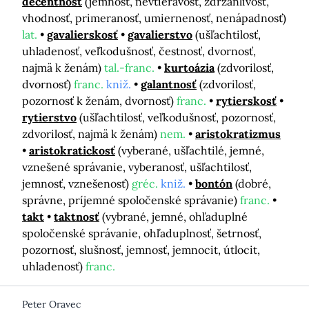
decentnosť
(jemnosť, nevtieravosť, zdržanlivosť,
vhodnosť, primeranosť, umiernenosť, nenápadnosť)
lat.
gavalierskosť
gavalierstvo
(ušľachtilosť,
uhladenosť, veľkodušnosť, čestnosť, dvornosť,
najmä k ženám)
tal.-franc.
kurtoázia
(zdvorilosť,
dvornosť)
franc.
kniž.
galantnosť
(zdvorilosť,
pozornosť k ženám, dvornosť)
franc.
rytierskosť
rytierstvo
(ušľachtilosť, veľkodušnosť, pozornosť,
zdvorilosť, najmä k ženám)
nem.
aristokratizmus
aristokratickosť
(vyberané, ušľachtilé, jemné,
vznešené správanie, vyberanosť, ušľachtilosť,
jemnosť, vznešenosť)
gréc.
kniž.
bontón
(dobré,
správne, príjemné spoločenské správanie)
franc.
takt
taktnosť
(vybrané, jemné, ohľaduplné
spoločenské správanie, ohľaduplnosť, šetrnosť,
pozornosť, slušnosť, jemnosť, jemnocit, útlocit,
uhladenosť)
franc.
Peter Oravec