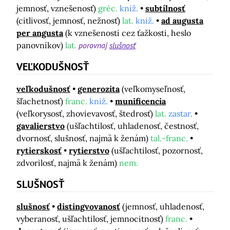
jemnosť, vznešenosť)
gréc.
kniž.
subtílnosť
(citlivosť, jemnosť, nežnosť)
lat.
kniž.
ad augusta
per angusta
(k vznešenosti cez ťažkosti, heslo
panovníkov)
lat.
porovnaj
slušnosť
VEĽKODUŠNOSŤ
veľkodušnosť
generozita
(veľkomyseľnosť,
šľachetnosť)
franc.
kniž.
munificencia
(veľkorysosť, zhovievavosť, štedrosť)
lat.
zastar.
gavalierstvo
(ušľachtilosť, uhladenosť, čestnosť,
dvornosť, slušnosť, najmä k ženám)
tal.-franc.
rytierskosť
rytierstvo
(ušľachtilosť, pozornosť,
zdvorilosť, najmä k ženám)
nem.
SLUŠNOSŤ
slušnosť
distingvovanosť
(jemnosť, uhladenosť,
vyberanosť, ušľachtilosť, jemnocitnosť)
franc.