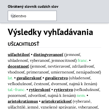
Obrátený slovník cudzích slov
Výsledky vyhľadávania
UŠĽACHTILOSŤ
ušľachtilosť
distingvovanosť
(jemnosť,
uhladenosť, vyberanosť, jemnocitnosť)
franc.
decentnosť
(jemnosť, nevtieravosť, zdržanlivosť,
vhodnosť, primeranosť, umiernenosť, nenápadnosť)
lat.
gavalierskosť
gavalierstvo
(uhladenosť,
veľkodušnosť, čestnosť, dvornosť, najmä k ženám)
tal.-franc.
rytierskosť
rytierstvo
(veľkodušnosť,
pozornosť, zdvorilosť, najmä k ženám)
nem.
aristokratizmus
aristokratickosť
(vyberané,
ušľachtilé, jemné, vznešené správanie, vyberanosť,