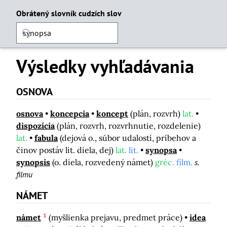
Obrátený slovník cudzích slov
Výsledky vyhľadávania
OSNOVA
osnova
koncepcia
koncept
(plán, rozvrh)
lat.
dispozícia
(plán, rozvrh, rozvrhnutie, rozdelenie)
lat.
fabula
(dejová o., súbor udalostí, príbehov a
činov postáv lit. diela, dej)
lat.
lit.
synopsa
synopsis
(o. diela, rozvedený námet)
gréc.
film.
s.
filmu
NÁMET
1
námet
(myšlienka prejavu, predmet práce)
idea