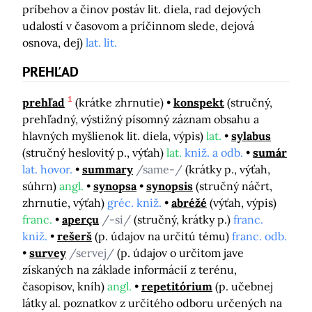
príbehov a činov postáv lit. diela, rad dejových
udalostí v časovom a príčinnom slede, dejová
osnova, dej)
lat. lit.
PREHĽAD
1
prehľad
(krátke zhrnutie)
konspekt
(stručný,
prehľadný, výstižný písomný záznam obsahu a
hlavných myšlienok lit. diela, výpis)
lat.
sylabus
(stručný heslovitý p., výťah)
lat.
kniž. a odb.
sumár
lat. hovor.
summary
/same-/
(krátky p., výťah,
súhrn)
angl.
synopsa
synopsis
(stručný náčrt,
zhrnutie, výťah)
gréc. kniž.
abréžé
(výťah, výpis)
franc.
aperçu
/-si/
(stručný, krátky p.)
franc.
kniž.
rešerš
(p. údajov na určitú tému)
franc. odb.
survey
/servej/
(p. údajov o určitom jave
získaných na základe informácií z terénu,
časopisov, kníh)
angl.
repetitórium
(p. učebnej
látky al. poznatkov z určitého odboru určených na