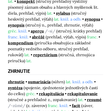
lat.
konspekt
(stručný prehľadný výstižný
písomný záznam obsahu a hlavných myšlienok lit.
diela, prehľad, výpis)
lat.
sylabus
(stručný
heslovitý prehľad, výťah)
lat.
kniž. a odb.
synopsa
synopsis
(stručný n., prehľad, zhrnutie, výťah)
gréc.
kniž.
aperçu
/-si/
(stručný, krátky prehľad)
franc. kniž.
abréžé
(prehľad, výťah, výpis)
franc.
kompendium
(príručka obsahujúca základné
poznatky vedného odboru, stručný prehľad,
rukoväť)
lat.
repertórium
(stručná, zhrnujúca
príručka)
lat.
ZHRNUTIE
zhrnutie
sumarizácia
(súhrn)
lat.
kniž. a odb.
syntéza
(spojenie, zjednotenie jednotlivých častí
do celku)
gréc.
rekapitulácia
rekapitulovanie
(stručné a prehľadné z., zopakovanie)
lat.
resumé
/-zümé/
(z. záverov)
franc.
kniž.
facit
(záver,