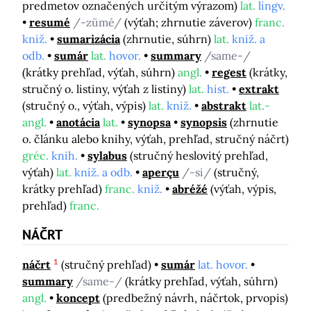
predmetov označených určitým výrazom)
lat.
lingv.
resumé
/-zümé/
(výťah; zhrnutie záverov)
franc.
kniž.
sumarizácia
(zhrnutie, súhrn)
lat.
kniž. a
odb.
sumár
lat.
hovor.
summary
/same-/
(krátky prehľad, výťah, súhrn)
angl.
regest
(krátky,
stručný o. listiny, výťah z listiny)
lat.
hist.
extrakt
(stručný o., výťah, výpis)
lat.
kniž.
abstrakt
lat.-
angl.
anotácia
lat.
synopsa
synopsis
(zhrnutie
o. článku alebo knihy, výťah, prehľad, stručný náčrt)
gréc.
knih.
sylabus
(stručný heslovitý prehľad,
výťah)
lat.
kniž. a odb.
aperçu
/-si/
(stručný,
krátky prehľad)
franc.
kniž.
abréžé
(výťah, výpis,
prehľad)
franc.
NÁČRT
1
náčrt
(stručný prehľad)
sumár
lat. hovor.
summary
/same-/
(krátky prehľad, výťah, súhrn)
angl.
koncept
(predbežný návrh, náčrtok, prvopis)