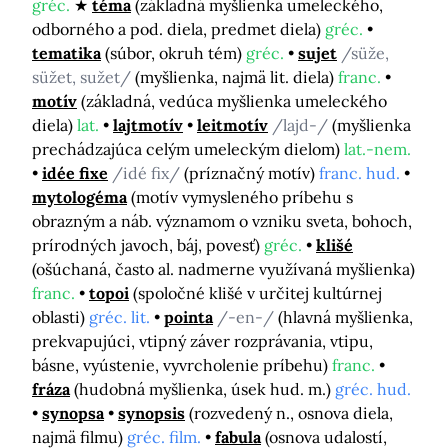
gréc.
téma
(základná myšlienka umeleckého,
odborného a pod. diela, predmet diela)
gréc.
tematika
(súbor, okruh tém)
gréc.
sujet
/süže,
süžet, sužet/
(myšlienka, najmä lit. diela)
franc.
motív
(základná, vedúca myšlienka umeleckého
diela)
lat.
lajtmotív
leitmotív
/lajd-/
(myšlienka
prechádzajúca celým umeleckým dielom)
lat.-nem.
idée fixe
/idé fix/
(príznačný motív)
franc. hud.
mytologéma
(motív vymysleného príbehu s
obrazným a náb. významom o vzniku sveta, bohoch,
prírodných javoch, báj, povesť)
gréc.
klišé
(ošúchaná, často al. nadmerne využívaná myšlienka)
franc.
topoi
(spoločné klišé v určitej kultúrnej
oblasti)
gréc. lit.
pointa
/-en-/
(hlavná myšlienka,
prekvapujúci, vtipný záver rozprávania, vtipu,
básne, vyústenie, vyvrcholenie príbehu)
franc.
fráza
(hudobná myšlienka, úsek hud. m.)
gréc. hud.
synopsa
synopsis
(rozvedený n., osnova diela,
najmä filmu)
gréc. film.
fabula
(osnova udalostí,