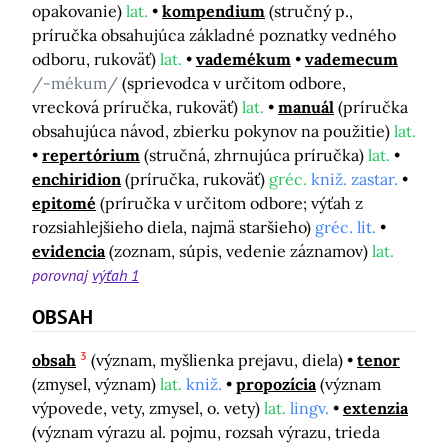
opakovanie)
lat.
kompendium
(stručný p.,
príručka obsahujúca základné poznatky vedného
odboru, rukoväť)
lat.
vademékum
vademecum
/-mékum/
(sprievodca v určitom odbore,
vrecková príručka, rukoväť)
lat.
manuál
(príručka
obsahujúca návod, zbierku pokynov na použitie)
lat.
repertórium
(stručná, zhrnujúca príručka)
lat.
enchiridion
(príručka, rukoväť)
gréc.
kniž. zastar.
epitomé
(príručka v určitom odbore; výťah z
rozsiahlejšieho diela, najmä staršieho)
gréc. lit.
evidencia
(zoznam, súpis, vedenie záznamov)
lat.
porovnaj
výťah 1
OBSAH
3
obsah
(význam, myšlienka prejavu, diela)
tenor
(zmysel, význam)
lat.
kniž.
propozícia
(význam
výpovede, vety, zmysel, o. vety)
lat.
lingv.
extenzia
(význam výrazu al. pojmu, rozsah výrazu, trieda