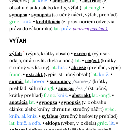
výsledok)
lat.
kniž.
anotácia
lat.
abstrakt
(z.
obsahu článku alebo knihy, výťah)
lat.-angl.
synopsa
synopsis
(stručný náčrt, výťah, prehľad)
gréc.
kniž.
kodifikácia
(z. práv. noriem odvetvia
práva do zákonníka)
lat.
práv.
porovnaj
prehľad 1
VÝŤAH
1
výťah
(výpis, krátky obsah)
excerpt
(výpisok
údaja, citátu z lit. diela a pod.)
lat.
regest
(krátky,
stručný v. z listiny)
lat.
hist.
abréžé
(prehľad, výpis)
franc.
extrakt
(výpis, stručný obsah)
lat.
kniž.
sumár
lat.
hovor.
summary
/same-/
(krátky
prehľad, súhrn)
angl.
aperçu
/-si/
(stručný,
krátky prehľad)
franc.
kniž.
abstrakt
lat.-angl.
anotácia
lat.
synopsa
synopsis
(v. z obsahu
článku alebo knihy, zhrnutie; stručný náčrt)
gréc.
knih. al. kniž.
sylabus
(stručný heslovitý prehľad)
lat.
kniž. a odb.
ekloga
(výber, v. z diela)
gréc.
lit.
epitomé
(výber, v. z rozsiahlejšieho diela, najmä