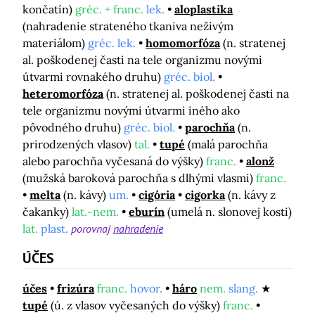
končatín)
gréc. + franc.
lek.
aloplastika
(nahradenie strateného tkaniva neživým
materiálom)
gréc. lek.
homomorfóza
(n. stratenej
al. poškodenej časti na tele organizmu novými
útvarmi rovnakého druhu)
gréc. biol.
heteromorfóza
(n. stratenej al. poškodenej časti na
tele organizmu novými útvarmi iného ako
pôvodného druhu)
gréc. biol.
parochňa
(n.
prirodzených vlasov)
tal.
tupé
(malá parochňa
alebo parochňa vyčesaná do výšky)
franc.
alonž
(mužská baroková parochňa s dlhými vlasmi)
franc.
melta
(n. kávy)
um.
cigória
cigorka
(n. kávy z
čakanky)
lat.-nem.
eburín
(umelá n. slonovej kosti)
lat.
plast.
porovnaj
nahradenie
ÚČES
účes
frizúra
franc.
hovor.
háro
nem.
slang.
tupé
(ú. z vlasov vyčesaných do výšky)
franc.