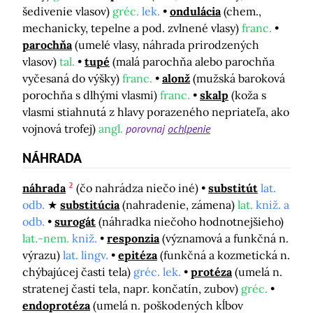
šedivenie vlasov)
gréc.
lek.
ondulácia
(chem.,
mechanicky, tepelne a pod. zvlnené vlasy)
franc.
parochňa
(umelé vlasy, náhrada prirodzených
vlasov)
tal.
tupé
(malá parochňa alebo parochňa
vyčesaná do výšky)
franc.
alonž
(mužská baroková
porochňa s dlhými vlasmi)
franc.
skalp
(koža s
vlasmi stiahnutá z hlavy porazeného nepriateľa, ako
vojnová trofej)
angl.
porovnaj
ochlpenie
NÁHRADA
2
náhrada
(čo nahrádza niečo iné)
substitút
lat.
odb.
substitúcia
(nahradenie, zámena)
lat.
kniž. a
odb.
surogát
(náhradka niečoho hodnotnejšieho)
lat.-nem.
kniž.
responzia
(významová a funkčná n.
výrazu)
lat. lingv.
epitéza
(funkčná a kozmetická n.
chýbajúcej časti tela)
gréc. lek.
protéza
(umelá n.
stratenej časti tela, napr. končatín, zubov)
gréc.
endoprotéza
(umelá n. poškodených kĺbov