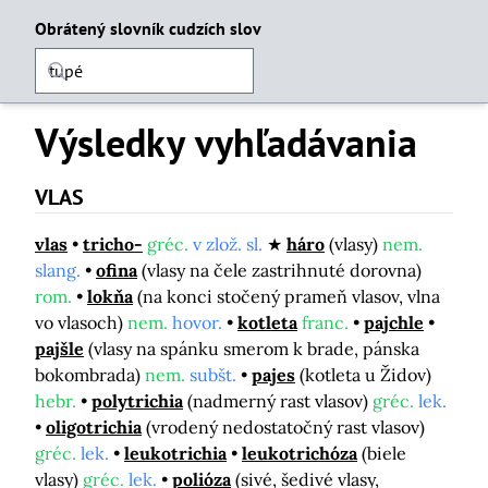
Obrátený slovník cudzích slov
Výsledky vyhľadávania
VLAS
vlas
tricho-
gréc.
v zlož. sl.
háro
(vlasy)
nem.
slang.
ofina
(vlasy na čele zastrihnuté dorovna)
rom.
lokňa
(na konci stočený prameň vlasov, vlna
vo vlasoch)
nem.
hovor.
kotleta
franc.
pajchle
pajšle
(vlasy na spánku smerom k brade, pánska
bokombrada)
nem.
subšt.
pajes
(kotleta u Židov)
hebr.
polytrichia
(nadmerný rast vlasov)
gréc.
lek.
oligotrichia
(vrodený nedostatočný rast vlasov)
gréc.
lek.
leukotrichia
leukotrichóza
(biele
vlasy)
gréc.
lek.
polióza
(sivé, šedivé vlasy,