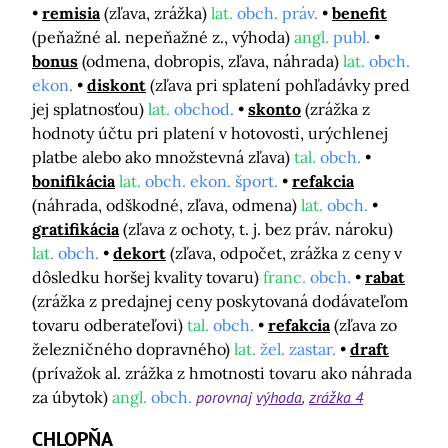
remisia
(zľava, zrážka)
lat.
obch. práv.
benefit
(peňažné al. nepeňažné z., výhoda)
angl.
publ.
bonus
(odmena, dobropis, zľava, náhrada)
lat.
obch.
ekon.
diskont
(zľava pri splatení pohľadávky pred
jej splatnosťou)
lat.
obchod.
skonto
(zrážka z
hodnoty účtu pri platení v hotovosti, urýchlenej
platbe alebo ako množstevná zľava)
tal.
obch.
bonifikácia
lat.
obch. ekon. šport.
refakcia
(náhrada, odškodné, zľava, odmena)
lat.
obch.
gratifikácia
(zľava z ochoty, t. j. bez práv. nároku)
lat.
obch.
dekort
(zľava, odpočet, zrážka z ceny v
dôsledku horšej kvality tovaru)
franc.
obch.
rabat
(zrážka z predajnej ceny poskytovaná dodávateľom
tovaru odberateľovi)
tal.
obch.
refakcia
(zľava zo
železničného dopravného)
lat.
žel. zastar.
draft
(prívažok al. zrážka z hmotnosti tovaru ako náhrada
za úbytok)
angl.
obch.
porovnaj
výhoda
zrážka 4
CHLOPŇA