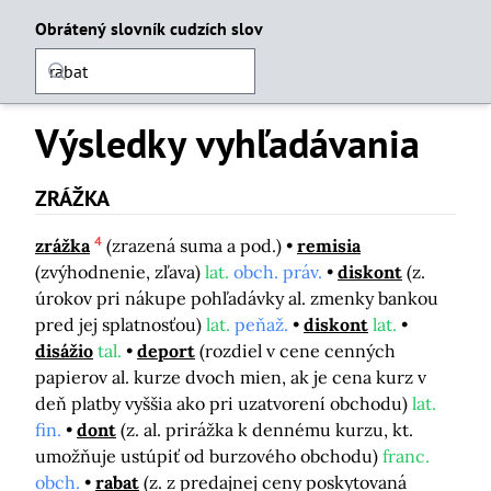
Obrátený slovník cudzích slov
Výsledky vyhľadávania
ZRÁŽKA
4
zrážka
(zrazená suma a pod.)
remisia
(zvýhodnenie, zľava)
lat.
obch. práv.
diskont
(z.
úrokov pri nákupe pohľadávky al. zmenky bankou
pred jej splatnosťou)
lat.
peňaž.
diskont
lat.
disážio
tal.
deport
(rozdiel v cene cenných
papierov al. kurze dvoch mien, ak je cena kurz v
deň platby vyššia ako pri uzatvorení obchodu)
lat.
fin.
dont
(z. al. prirážka k dennému kurzu, kt.
umožňuje ustúpiť od burzového obchodu)
franc.
obch.
rabat
(z. z predajnej ceny poskytovaná