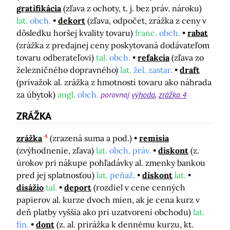
gratifikácia
(zľava z ochoty, t. j. bez práv. nároku)
lat.
obch.
dekort
(zľava, odpočet, zrážka z ceny v
dôsledku horšej kvality tovaru)
franc.
obch.
rabat
(zrážka z predajnej ceny poskytovaná dodávateľom
tovaru odberateľovi)
tal.
obch.
refakcia
(zľava zo
železničného dopravného)
lat.
žel. zastar.
draft
(prívažok al. zrážka z hmotnosti tovaru ako náhrada
za úbytok)
angl.
obch.
porovnaj
výhoda
zrážka 4
ZRÁŽKA
4
zrážka
(zrazená suma a pod.)
remisia
(zvýhodnenie, zľava)
lat.
obch. práv.
diskont
(z.
úrokov pri nákupe pohľadávky al. zmenky bankou
pred jej splatnosťou)
lat.
peňaž.
diskont
lat.
disážio
tal.
deport
(rozdiel v cene cenných
papierov al. kurze dvoch mien, ak je cena kurz v
deň platby vyššia ako pri uzatvorení obchodu)
lat.
fin.
dont
(z. al. prirážka k dennému kurzu, kt.