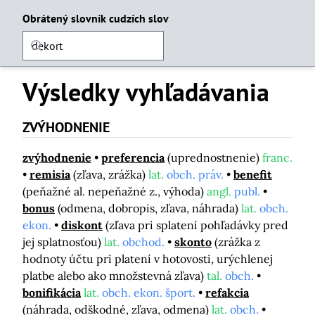
Obrátený slovník cudzích slov
Výsledky vyhľadávania
ZVÝHODNENIE
zvýhodnenie
preferencia
(uprednostnenie)
franc.
remisia
(zľava, zrážka)
lat.
obch. práv.
benefit
(peňažné al. nepeňažné z., výhoda)
angl.
publ.
bonus
(odmena, dobropis, zľava, náhrada)
lat.
obch.
ekon.
diskont
(zľava pri splatení pohľadávky pred
jej splatnosťou)
lat.
obchod.
skonto
(zrážka z
hodnoty účtu pri platení v hotovosti, urýchlenej
platbe alebo ako množstevná zľava)
tal.
obch.
bonifikácia
lat.
obch. ekon. šport.
refakcia
(náhrada, odškodné, zľava, odmena)
lat.
obch.