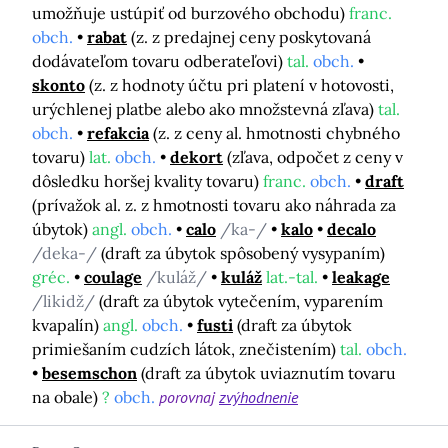
umožňuje ustúpiť od burzového obchodu)
franc.
obch.
rabat
(z. z predajnej ceny poskytovaná
dodávateľom tovaru odberateľovi)
tal.
obch.
skonto
(z. z hodnoty účtu pri platení v hotovosti,
urýchlenej platbe alebo ako množstevná zľava)
tal.
obch.
refakcia
(z. z ceny al. hmotnosti chybného
tovaru)
lat.
obch.
dekort
(zľava, odpočet z ceny v
dôsledku horšej kvality tovaru)
franc.
obch.
draft
(prívažok al. z. z hmotnosti tovaru ako náhrada za
úbytok)
angl.
obch.
calo
/ka-/
kalo
decalo
/deka-/
(draft za úbytok spôsobený vysypaním)
gréc.
coulage
/kuláž/
kuláž
lat.-tal.
leakage
/likidž/
(draft za úbytok vytečením, vyparením
kvapalín)
angl.
obch.
fusti
(draft za úbytok
primiešaním cudzích látok, znečistením)
tal.
obch.
besemschon
(draft za úbytok uviaznutím tovaru
na obale)
?
obch.
porovnaj
zvýhodnenie